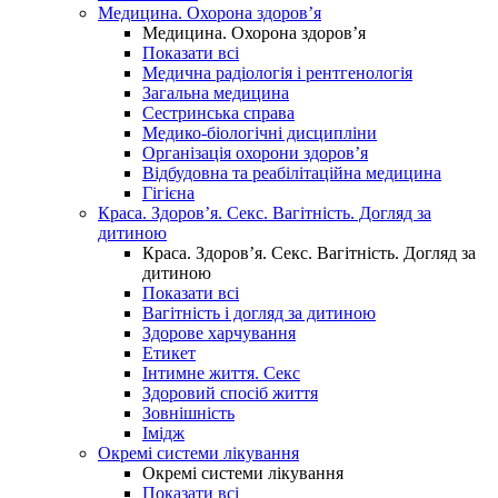
Медицина. Охорона здоров’я
Медицина. Охорона здоров’я
Показати всі
Медична радіологія і рентгенологія
Загальна медицина
Сестринська справа
Медико-біологічні дисципліни
Організація охорони здоров’я
Відбудовна та реабілітаційна медицина
Гігієна
Краса. Здоров’я. Секс. Вагітність. Догляд за
дитиною
Краса. Здоров’я. Секс. Вагітність. Догляд за
дитиною
Показати всі
Вагітність і догляд за дитиною
Здорове харчування
Етикет
Інтимне життя. Секс
Здоровий спосіб життя
Зовнішність
Імідж
Окремі системи лікування
Окремі системи лікування
Показати всі