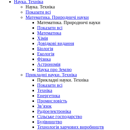
Наука. Техніка
Наука. Техніка
Показати всі
Математика. Природничі науки
Математика. Природничі науки
Показати всі
Математика
Хімія
Довідкові видання
Біологія
Екологія
Фізика
Астрономія
Наука про Землю
Прикладні науки. Техніка
Прикладні науки. Техніка
Показати всі
Техніка
Енергетика
Промисловість
Зв’язок
Радіоелектроніка
Сільське господарство
Будівництво
Технологія харчових виробництв