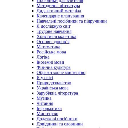
Посібники для вчителів
Методична література
Дидактичний матеріал
Календарне планування
Навчальні посібники та підручники
Я досліджую світ
Трудове навчання
Християнська етика
Основи здоров’я
Математика
Російська мова
Логіка
Іноземні мови
Фізична культура
Образотворче мистецтво
Я у світі
Природознавство
Українська мова
Зарубіжна література
Музика
Читання
Інформатика
Мистецтво
Додаткові посібники
Довідники та словники