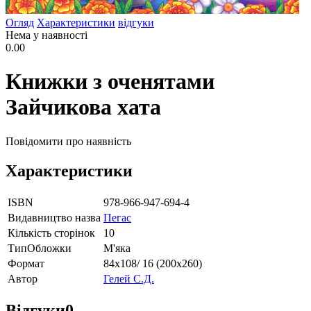
Огляд
Характеристики
відгуки
Нема у наявності
0.00
Книжки з оченятами
Зайчикова хата
Повідомити про наявність
Характеристики
ISBN
978-966-947-694-4
Видавництво назва
Пегас
Кількість сторінок
10
ТипОбложки
М'яка
Формат
84х108/ 16 (200х260)
Автор
Гелей С.Д.
Відгуки
0