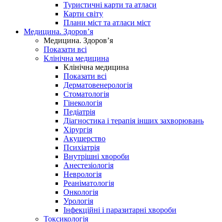
Туристичні карти та атласи
Карти світу
Плани міст та атласи міст
Медицина. Здоров’я
Медицина. Здоров’я
Показати всі
Клінічна медицина
Клінічна медицина
Показати всі
Дерматовенерологія
Стоматологія
Гінекологія
Педіатрія
Діагностика і терапія інших захворювань
Хірургія
Акушерство
Психіатрія
Внутрішні хвороби
Анестезіологія
Неврологія
Реаніматологія
Онкологія
Урологія
Інфекційні і паразитарні хвороби
Токсикологія