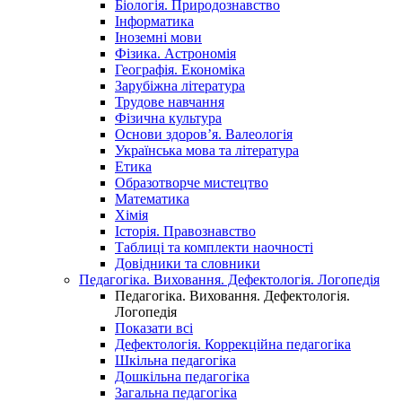
Біологія. Природознавство
Інформатика
Іноземні мови
Фізика. Астрономія
Географія. Економіка
Зарубіжна література
Трудове навчання
Фізична культура
Основи здоров’я. Валеологія
Українська мова та література
Етика
Образотворче мистецтво
Математика
Хімія
Історія. Правознавство
Таблиці та комплекти наочності
Довідники та словники
Педагогіка. Виховання. Дефектологія. Логопедія
Педагогіка. Виховання. Дефектологія.
Логопедія
Показати всі
Дефектологія. Коррекційна педагогіка
Шкільна педагогіка
Дошкільна педагогіка
Загальна педагогіка