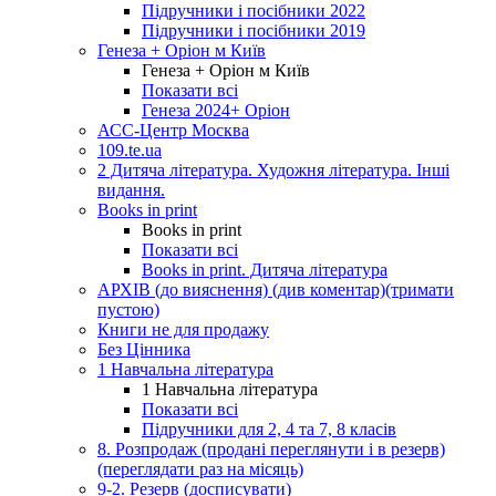
Підручники і посібники 2022
Підручники і посібники 2019
Генеза + Оріон м Київ
Генеза + Оріон м Київ
Показати всі
Генеза 2024+ Оріон
АСС-Центр Москва
109.te.ua
2 Дитяча література. Художня література. Інші
видання.
Books in print
Books in print
Показати всі
Books in print. Дитяча література
АРХІВ (до вияснення) (див коментар)(тримати
пустою)
Книги не для продажу
Без Цінника
1 Навчальна література
1 Навчальна література
Показати всі
Підручники для 2, 4 та 7, 8 класів
8. Розпродаж (продані переглянути і в резерв)
(переглядати раз на місяць)
9-2. Резерв (досписувати)