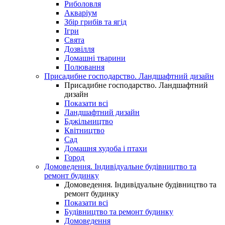
Риболовля
Акваріум
Збір грибів та ягід
Ігри
Свята
Дозвілля
Домашні тварини
Полювання
Присадибне господарство. Ландшафтний дизайн
Присадибне господарство. Ландшафтний
дизайн
Показати всі
Ландшафтний дизайн
Бджільництво
Квітництво
Сад
Домашня худоба і птахи
Город
Домоведення. Індивідуальне будівництво та
ремонт будинку
Домоведення. Індивідуальне будівництво та
ремонт будинку
Показати всі
Будівництво та ремонт будинку
Домоведення