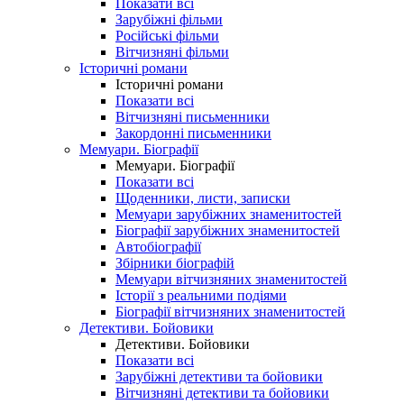
Показати всі
Зарубіжні фільми
Російські фільми
Вітчизняні фільми
Історичні романи
Історичні романи
Показати всі
Вітчизняні письменники
Закордонні письменники
Мемуари. Біографії
Мемуари. Біографії
Показати всі
Щоденники, листи, записки
Мемуари зарубіжних знаменитостей
Біографії зарубіжних знаменитостей
Автобіографії
Збірники біографій
Мемуари вітчизняних знаменитостей
Історії з реальними подіями
Біографії вітчизняних знаменитостей
Детективи. Бойовики
Детективи. Бойовики
Показати всі
Зарубіжні детективи та бойовики
Вітчизняні детективи та бойовики