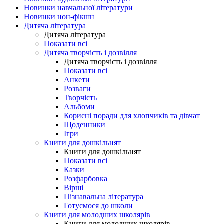
Новинки навчальної літератури
Новинки нон-фікшн
Дитяча література
Дитяча література
Показати всі
Дитяча творчість і дозвілля
Дитяча творчість і дозвілля
Показати всі
Анкети
Розваги
Творчість
Альбоми
Корисні поради для хлопчиків та дівчат
Щоденники
Ігри
Книги для дошкільнят
Книги для дошкільнят
Показати всі
Казки
Розфарбовка
Вірші
Пізнавальна література
Готуємося до школи
Книги для молодших школярів
Книги для молодших школярів