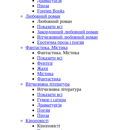
Драматургія
Проза
Foreign Books
Любовний роман
Любовний роман
Показати всі
Закордонний любовний роман
Вітчизняний любовний роман
Еротична проза і поезія
Фантастика. Містика
Фантастика. Містика
Показати всі
Фентезі
Жахи
Містика
Фантастика
Вітчизняна література
Вітчизняна література
Показати всі
Гумор і сатира
Драматургія
Поезія
Проза
Кіноповісті
Кіноповісті