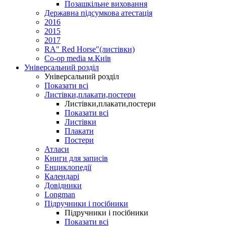
Позашкільне виховання
Державна підсумкова атестація
2016
2015
2017
RA" Red Horse"(листівки)
Co-op media м.Київ
Універсальний розділ
Універсальний розділ
Показати всі
Листівки,плакати,постери
Листівки,плакати,постери
Показати всі
Листівки
Плакати
Постери
Атласи
Книги для записів
Енциклопедії
Календарі
Довідники
Longman
Підручники і посібники
Підручники і посібники
Показати всі