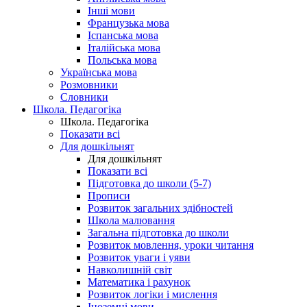
Інші мови
Французька мова
Іспанська мова
Італійська мова
Польська мова
Українська мова
Розмовники
Словники
Школа. Педагогіка
Школа. Педагогіка
Показати всі
Для дошкільнят
Для дошкільнят
Показати всі
Підготовка до школи (5-7)
Прописи
Розвиток загальних здібностей
Школа малювання
Загальна підготовка до школи
Розвиток мовлення, уроки читання
Розвиток уваги і уяви
Навколишній світ
Математика і рахунок
Розвиток логіки і мислення
Іноземні мови