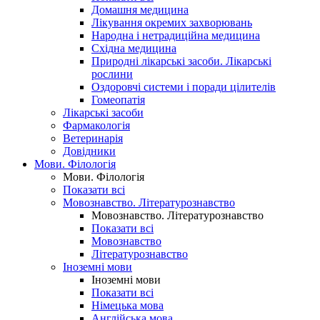
Домашня медицина
Лікування окремих захворювань
Народна і нетрадиційна медицина
Східна медицина
Природні лікарські засоби. Лікарські
рослини
Оздоровчі системи і поради цілителів
Гомеопатія
Лікарські засоби
Фармакологія
Ветеринарія
Довідники
Мови. Філологія
Мови. Філологія
Показати всі
Мовознавство. Літературознавство
Мовознавство. Літературознавство
Показати всі
Мовознавство
Літературознавство
Іноземні мови
Іноземні мови
Показати всі
Німецька мова
Англійська мова