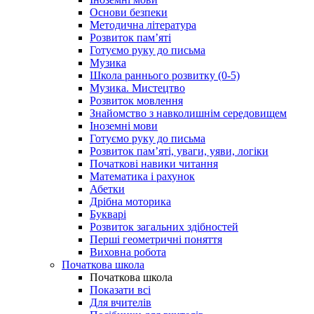
Основи безпеки
Методична література
Розвиток пам’яті
Готуємо руку до письма
Музика
Школа раннього розвитку (0-5)
Музика. Мистецтво
Розвиток мовлення
Знайомство з навколишнім середовищем
Іноземні мови
Готуємо руку до письма
Розвиток пам’яті, уваги, уяви, логіки
Початкові навики читання
Математика і рахунок
Абетки
Дрібна моторика
Букварі
Розвиток загальних здібностей
Перші геометричні поняття
Виховна робота
Початкова школа
Початкова школа
Показати всі
Для вчителів