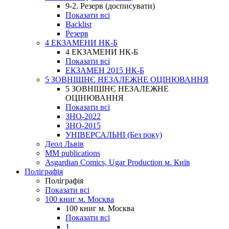
9-2. Резерв (досписувати)
Показати всі
Backlist
Резерв
4 ЕКЗАМЕНИ НК-Б
4 ЕКЗАМЕНИ НК-Б
Показати всі
ЕКЗАМЕН 2015 НК-Б
5 ЗОВНІШНЄ НЕЗАЛЕЖНЕ ОЦІНЮВАННЯ
5 ЗОВНІШНЄ НЕЗАЛЕЖНЕ
ОЦІНЮВАННЯ
Показати всі
ЗНО-2022
ЗНО-2015
УНІВЕРСАЛЬНІ (Без року)
Деол Львів
MM publications
Asgardian Comics, Ugar Production м. Київ
Поліграфія
Поліграфія
Показати всі
100 книг м. Москва
100 книг м. Москва
Показати всі
1