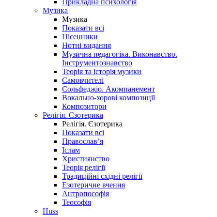
Прикладна психологія
Музика
Музика
Показати всі
Пісенники
Нотні видання
Музична педагогіка. Виконавство.
Інструментознавство
Теорія та історія музики
Самовчителі
Сольфеджіо. Акомпанемент
Вокально-хорові композиції
Композитори
Релігія. Єзотерика
Релігія. Єзотерика
Показати всі
Православ’я
Іслам
Християнство
Теорія релігії
Традиційні східні релігії
Езотеричне вчення
Антропософія
Теософія
Huss