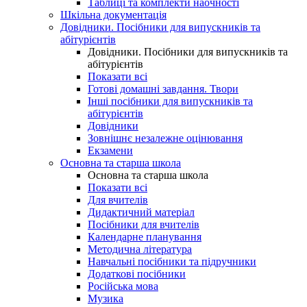
Таблиці та комплекти наочності
Шкільна документація
Довідники. Посібники для випускників та
абітурієнтів
Довідники. Посібники для випускників та
абітурієнтів
Показати всі
Готові домашні завдання. Твори
Інші посібники для випускників та
абітурієнтів
Довідники
Зовнішнє незалежне оцінювання
Екзамени
Основна та старша школа
Основна та старша школа
Показати всі
Для вчителів
Дидактичний матеріал
Посібники для вчителів
Календарне планування
Методична література
Навчальні посібники та підручники
Додаткові посібники
Російська мова
Музика