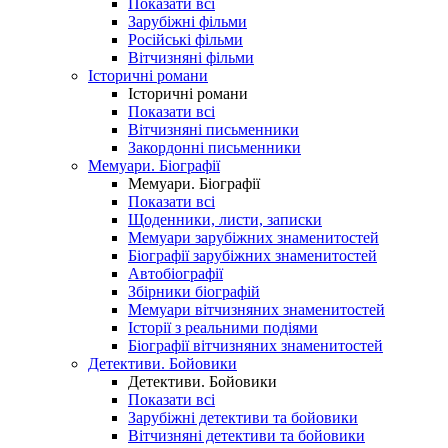
Показати всі
Зарубіжні фільми
Російські фільми
Вітчизняні фільми
Історичні романи
Історичні романи
Показати всі
Вітчизняні письменники
Закордонні письменники
Мемуари. Біографії
Мемуари. Біографії
Показати всі
Щоденники, листи, записки
Мемуари зарубіжних знаменитостей
Біографії зарубіжних знаменитостей
Автобіографії
Збірники біографій
Мемуари вітчизняних знаменитостей
Історії з реальними подіями
Біографії вітчизняних знаменитостей
Детективи. Бойовики
Детективи. Бойовики
Показати всі
Зарубіжні детективи та бойовики
Вітчизняні детективи та бойовики