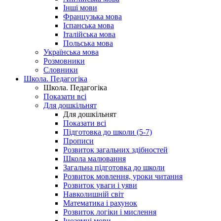
Інші мови
Французька мова
Іспанська мова
Італійська мова
Польська мова
Українська мова
Розмовники
Словники
Школа. Педагогіка
Школа. Педагогіка
Показати всі
Для дошкільнят
Для дошкільнят
Показати всі
Підготовка до школи (5-7)
Прописи
Розвиток загальних здібностей
Школа малювання
Загальна підготовка до школи
Розвиток мовлення, уроки читання
Розвиток уваги і уяви
Навколишній світ
Математика і рахунок
Розвиток логіки і мислення
Іноземні мови