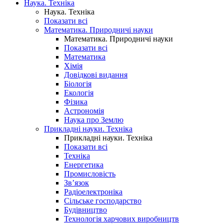
Наука. Техніка
Наука. Техніка
Показати всі
Математика. Природничі науки
Математика. Природничі науки
Показати всі
Математика
Хімія
Довідкові видання
Біологія
Екологія
Фізика
Астрономія
Наука про Землю
Прикладні науки. Техніка
Прикладні науки. Техніка
Показати всі
Техніка
Енергетика
Промисловість
Зв’язок
Радіоелектроніка
Сільське господарство
Будівництво
Технологія харчових виробництв