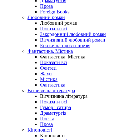
Драматургія
Проза
Foreign Books
Любовний роман
Любовний роман
Показати всі
Закордонний любовний роман
Вітчизняний любовний роман
Еротична проза і поезія
Фантастика. Містика
Фантастика. Містика
Показати всі
Фентезі
Жахи
Містика
Фантастика
Вітчизняна література
Вітчизняна література
Показати всі
Гумор і сатира
Драматургія
Поезія
Проза
Кіноповісті
Кіноповісті