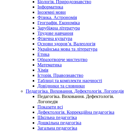
Біологія. Природознавство
Інформатика
Іноземні мови
Фізика. Астрономія
Географія. Економіка
Зарубіжна література
Трудове навчання
Фізична культура
Основи здоров’я. Валеологія
Українська мова та література
Етика
Образотворче мистецтво
Математика
Хімія
Історія. Правознавство
Таблиці та комплекти наочності
Довідники та словники
Педагогіка. Виховання. Дефектологія. Логопедія
Педагогіка. Виховання. Дефектологія.
Логопедія
Показати всі
Дефектологія. Коррекційна педагогіка
Шкільна педагогіка
Дошкільна педагогіка
Загальна педагогіка