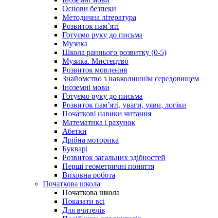
Основи безпеки
Методична література
Розвиток пам’яті
Готуємо руку до письма
Музика
Школа раннього розвитку (0-5)
Музика. Мистецтво
Розвиток мовлення
Знайомство з навколишнім середовищем
Іноземні мови
Готуємо руку до письма
Розвиток пам’яті, уваги, уяви, логіки
Початкові навики читання
Математика і рахунок
Абетки
Дрібна моторика
Букварі
Розвиток загальних здібностей
Перші геометричні поняття
Виховна робота
Початкова школа
Початкова школа
Показати всі
Для вчителів