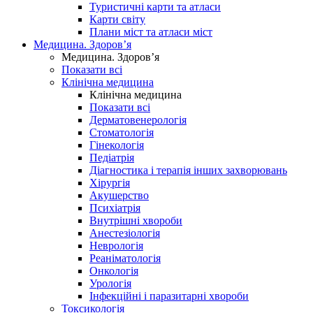
Туристичні карти та атласи
Карти світу
Плани міст та атласи міст
Медицина. Здоров’я
Медицина. Здоров’я
Показати всі
Клінічна медицина
Клінічна медицина
Показати всі
Дерматовенерологія
Стоматологія
Гінекологія
Педіатрія
Діагностика і терапія інших захворювань
Хірургія
Акушерство
Психіатрія
Внутрішні хвороби
Анестезіологія
Неврологія
Реаніматологія
Онкологія
Урологія
Інфекційні і паразитарні хвороби
Токсикологія