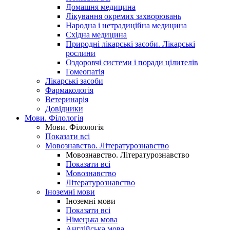
Домашня медицина
Лікування окремих захворювань
Народна і нетрадиційна медицина
Східна медицина
Природні лікарські засоби. Лікарські
рослини
Оздоровчі системи і поради цілителів
Гомеопатія
Лікарські засоби
Фармакологія
Ветеринарія
Довідники
Мови. Філологія
Мови. Філологія
Показати всі
Мовознавство. Літературознавство
Мовознавство. Літературознавство
Показати всі
Мовознавство
Літературознавство
Іноземні мови
Іноземні мови
Показати всі
Німецька мова
Англійська мова