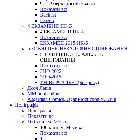
9-2. Резерв (досписувати)
Показати всі
Backlist
Резерв
4 ЕКЗАМЕНИ НК-Б
4 ЕКЗАМЕНИ НК-Б
Показати всі
ЕКЗАМЕН 2015 НК-Б
5 ЗОВНІШНЄ НЕЗАЛЕЖНЕ ОЦІНЮВАННЯ
5 ЗОВНІШНЄ НЕЗАЛЕЖНЕ
ОЦІНЮВАННЯ
Показати всі
ЗНО-2022
ЗНО-2015
УНІВЕРСАЛЬНІ (Без року)
Деол Львів
MM publications
Asgardian Comics, Ugar Production м. Київ
Поліграфія
Поліграфія
Показати всі
100 книг м. Москва
100 книг м. Москва
Показати всі
1