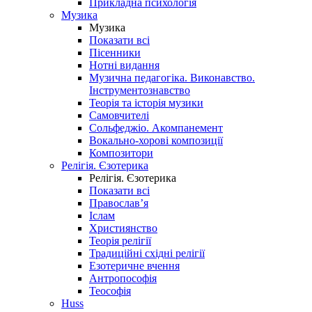
Прикладна психологія
Музика
Музика
Показати всі
Пісенники
Нотні видання
Музична педагогіка. Виконавство.
Інструментознавство
Теорія та історія музики
Самовчителі
Сольфеджіо. Акомпанемент
Вокально-хорові композиції
Композитори
Релігія. Єзотерика
Релігія. Єзотерика
Показати всі
Православ’я
Іслам
Християнство
Теорія релігії
Традиційні східні релігії
Езотеричне вчення
Антропософія
Теософія
Huss