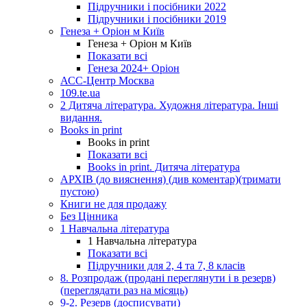
Підручники і посібники 2022
Підручники і посібники 2019
Генеза + Оріон м Київ
Генеза + Оріон м Київ
Показати всі
Генеза 2024+ Оріон
АСС-Центр Москва
109.te.ua
2 Дитяча література. Художня література. Інші
видання.
Books in print
Books in print
Показати всі
Books in print. Дитяча література
АРХІВ (до вияснення) (див коментар)(тримати
пустою)
Книги не для продажу
Без Цінника
1 Навчальна література
1 Навчальна література
Показати всі
Підручники для 2, 4 та 7, 8 класів
8. Розпродаж (продані переглянути і в резерв)
(переглядати раз на місяць)
9-2. Резерв (досписувати)