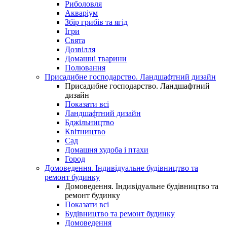
Риболовля
Акваріум
Збір грибів та ягід
Ігри
Свята
Дозвілля
Домашні тварини
Полювання
Присадибне господарство. Ландшафтний дизайн
Присадибне господарство. Ландшафтний
дизайн
Показати всі
Ландшафтний дизайн
Бджільництво
Квітництво
Сад
Домашня худоба і птахи
Город
Домоведення. Індивідуальне будівництво та
ремонт будинку
Домоведення. Індивідуальне будівництво та
ремонт будинку
Показати всі
Будівництво та ремонт будинку
Домоведення