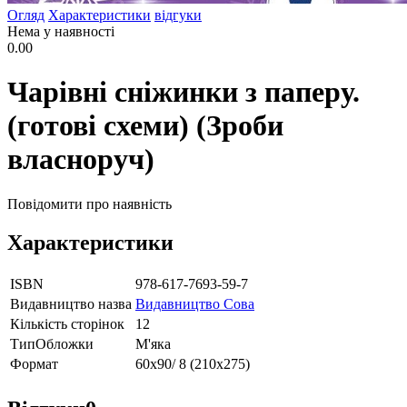
Огляд
Характеристики
відгуки
Нема у наявності
0.00
Чарівні сніжинки з паперу.
(готові схеми) (Зроби
власноруч)
Повідомити про наявність
Характеристики
ISBN
978-617-7693-59-7
Видавництво назва
Видавництво Сова
Кількість сторінок
12
ТипОбложки
М'яка
Формат
60х90/ 8 (210х275)