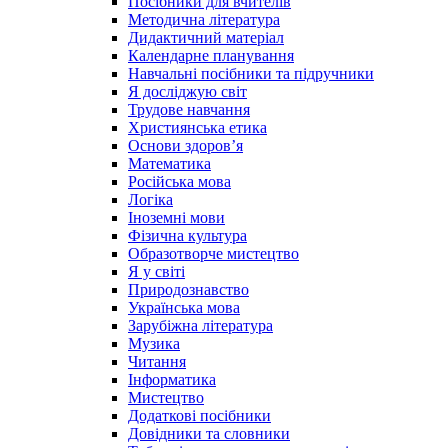
Посібники для вчителів
Методична література
Дидактичний матеріал
Календарне планування
Навчальні посібники та підручники
Я досліджую світ
Трудове навчання
Християнська етика
Основи здоров’я
Математика
Російська мова
Логіка
Іноземні мови
Фізична культура
Образотворче мистецтво
Я у світі
Природознавство
Українська мова
Зарубіжна література
Музика
Читання
Інформатика
Мистецтво
Додаткові посібники
Довідники та словники