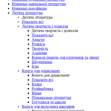
Новинки навчальної літератури
Новинки нон-фікшн
Дитяча література
Дитяча література
Показати всі
Дитяча творчість і дозвілля
Дитяча творчість і дозвілля
Показати всі
Анкети
Розваги
Творчість
Альбоми
Корисні поради для хлопчиків та дівчат
Щоденники
Ігри
Книги для дошкільнят
Книги для дошкільнят
Показати всі
Казки
Розфарбовка
Вірші
Пізнавальна література
Готуємося до школи
Книги для молодших школярів
Книги для молодших школярів