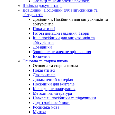
Таблиці та комплекти наочності
Шкільна документація
Довідники. Посібники для випускників та
абітурієнтів
Довідники. Посібники для випускників та
абітурієнтів
Показати всі
Готові домашні завдання. Твори
Інші посібники для випускників та
абітурієнтів
Довідники
Зовнішнє незалежне оцінювання
Екзамени
Основна та старша школа
Основна та старша школа
Показати всі
Для вчителів
Дидактичний матеріал
Посібники для вчителів
Календарне планування
Методична література
Навчальні посібники та підручники
Додаткові посібники
Російська мова
Музика