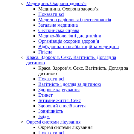
Медицина. Охорона здоров’я
Медицина. Охорона здоров’я
Показати всі
Медична радіологія і рентгенологія
Загальна медицина
Сестринська справа
Медико-біологічні дисципліни
Організація охорони здоров’я
Відбудовна та реабілітаційна медицина
Гігієна
Краса. Здоров’я. Секс. Вагітність. Догляд за
дитиною
Краса. Здоров’я. Секс. Вагітність. Догляд за
дитиною
Показати всі
Вагітність і догляд за дитиною
Здорове харчування
Етикет
Інтимне життя. Секс
Здоровий спосіб життя
Зовнішність
Імідж
Окремі системи лікування
Окремі системи лікування
Показати всі