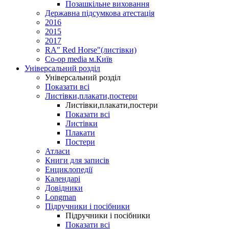
Позашкільне виховання
Державна підсумкова атестація
2016
2015
2017
RA" Red Horse"(листівки)
Co-op media м.Київ
Універсальний розділ
Універсальний розділ
Показати всі
Листівки,плакати,постери
Листівки,плакати,постери
Показати всі
Листівки
Плакати
Постери
Атласи
Книги для записів
Енциклопедії
Календарі
Довідники
Longman
Підручники і посібники
Підручники і посібники
Показати всі