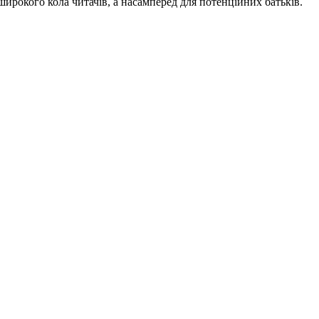
ирокого кола читачів, а насамперед для потенційних батьків.