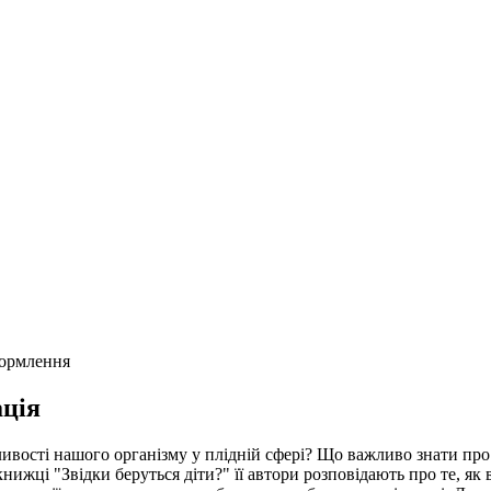
формлення
ція
ливості нашого організму у плідній сфері? Що важливо знати про
ижці "Звідки беруться діти?" її автори розповідають про те, як в