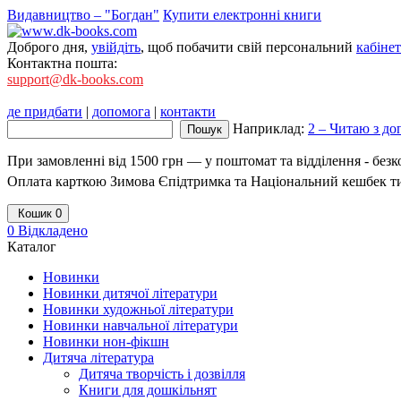
Видавництво – "Богдан"
Купити електронні книги
Доброго дня,
увійдіть
, щоб побачити свій персональний
кабінет
Контактна пошта:
support@dk-books.com
де придбати
|
допомога
|
контакти
Наприклад:
2 – Читаю з до
При замовленні від 1500 грн — у поштомат та відділення - без
Оплата карткою Зимова Єпідтримка та Національний кешбек т
Кошик
0
0
Відкладено
Каталог
Новинки
Новинки дитячої літератури
Новинки художньої літератури
Новинки навчальної літератури
Новинки нон-фікшн
Дитяча література
Дитяча творчість і дозвілля
Книги для дошкільнят