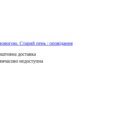
помогою. Старий пень : оповідання
коштовна доставка
имчасово недоступна