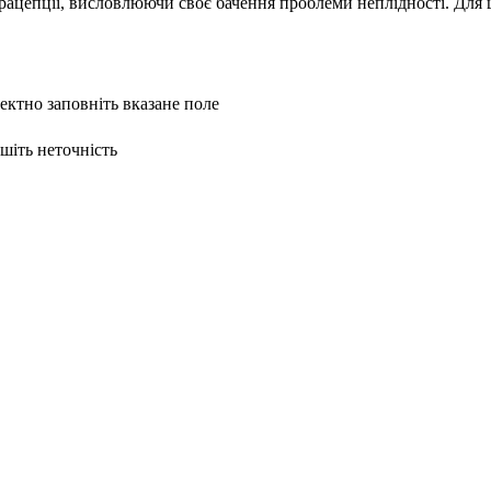
ацепції, висловлюючи своє бачення проблеми неплідності. Для ш
ректно заповніть вказане поле
ишіть неточність