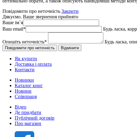
оптимально обрати, а також описують найвідоміші методи контр
Повідомити про неточність
Закрити
Дякуємо. Ваше звернення прийнято
Ваше ім`я
Ваш email
*
Будь ласка, кор
Опишіть неточність
*
Будь ласка, оп
Як купити
Доставка і оплата
Контакти
Новинки
Каталог книг
Новини
Співпраця
Відео
Де придбати
Публічний договір
Про магазин