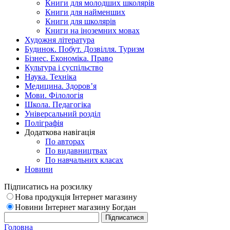
Книги для молодших школярів
Книги для найменших
Книги для школярів
Книги на іноземних мовах
Художня література
Будинок. Побут. Дозвілля. Туризм
Бізнес. Економіка. Право
Культура і суспільство
Наука. Техніка
Медицина. Здоров’я
Мови. Філологія
Школа. Педагогіка
Універсальний розділ
Поліграфія
Додаткова навігація
По авторах
По видавництвах
По навчальних класах
Новини
Підписатись на розсилку
Нова продукція Інтернет магазину
Новини Інтернет магазину Богдан
Головна