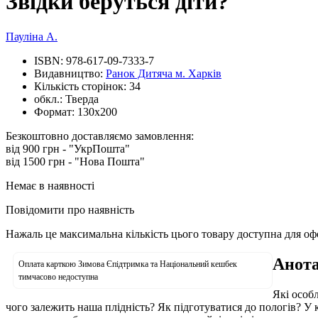
Звідки беруться діти?
Пауліна А.
ISBN:
978-617-09-7333-7
Видавництво:
Ранок Дитяча м. Харків
Кількість сторінок:
34
обкл.:
Тверда
Формат:
130х200
Безкоштовно доставляємо замовлення:
від 900 грн - "УкрПошта"
від 1500 грн - "Нова Пошта"
Немає в наявності
Повідомити про наявність
Нажаль це максимальна кількість цього товару доступна для о
Анота
Оплата карткою Зимова Єпідтримка та Національний кешбек
тимчасово недоступна
Які особ
чого залежить наша плідність? Як підготуватися до пологів? У кн