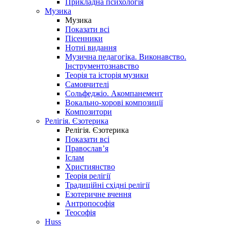
Прикладна психологія
Музика
Музика
Показати всі
Пісенники
Нотні видання
Музична педагогіка. Виконавство.
Інструментознавство
Теорія та історія музики
Самовчителі
Сольфеджіо. Акомпанемент
Вокально-хорові композиції
Композитори
Релігія. Єзотерика
Релігія. Єзотерика
Показати всі
Православ’я
Іслам
Християнство
Теорія релігії
Традиційні східні релігії
Езотеричне вчення
Антропософія
Теософія
Huss