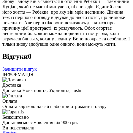
Знову і знову він з'являється в оточенні Ребєкки — таємничий
Луціан, який не має ні минулого, ні спогадів. Єдиний сенс
його життя — Ребекка, про яку він мріє неспинно. Дівчина
теж із першого погляду відчуває до нього потяг, що не може
пояснити. Але перш ніж вони встигають дізнатися про
причину цієї пристрасті, їх розлучають. Обох огортає
нестерпний біль, який можна порівняти з почуттям, коли
втрачаєш близьку, кохану людину. Воно неокрає та особливе. І
тільки знову здобувши одне одного, вони можуть жити.
Відгуки
0
Залишити відгук
ІНФОРМАЦІЯ
Доставка
Доставка Нова пошта, Укрпошта, Justin
Оплата
Оплата карткою на сайті або при отриманні товару
Безкоштовно
Доставляємо замовлення від 900 грн.
Ви переглядали: