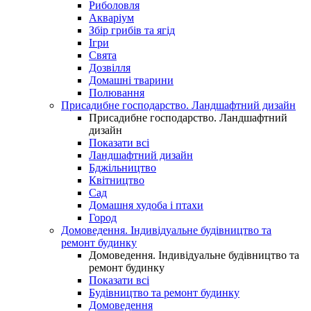
Риболовля
Акваріум
Збір грибів та ягід
Ігри
Свята
Дозвілля
Домашні тварини
Полювання
Присадибне господарство. Ландшафтний дизайн
Присадибне господарство. Ландшафтний
дизайн
Показати всі
Ландшафтний дизайн
Бджільництво
Квітництво
Сад
Домашня худоба і птахи
Город
Домоведення. Індивідуальне будівництво та
ремонт будинку
Домоведення. Індивідуальне будівництво та
ремонт будинку
Показати всі
Будівництво та ремонт будинку
Домоведення