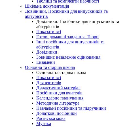
Таблиці та комплекти наочності
Шкільна документація
Довідники. Посібники для випускників та
абітурієнтів
Довідники. Посібники для випускників та
абітурієнтів
Показати всі
Готові домашні завдання. Твори
Інші посібники для випускників та
абітурієнтів
Довідники
Зовнішнє незалежне оцінювання
Екзамени
Основна та старша школа
Основна та старша школа
Показати всі
Для вчителів
Дидактичний матеріал
Посібники для вчителів
Календарне планування
Методична література
Навчальні посібники та підручники
Додаткові посібники
Російська мова
Музика