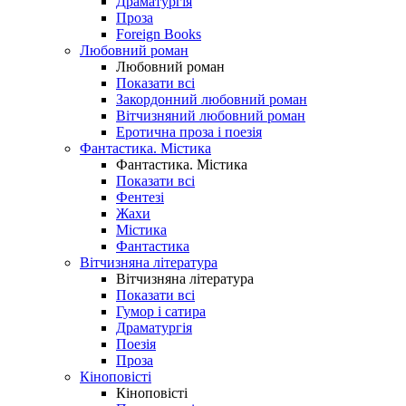
Драматургія
Проза
Foreign Books
Любовний роман
Любовний роман
Показати всі
Закордонний любовний роман
Вітчизняний любовний роман
Еротична проза і поезія
Фантастика. Містика
Фантастика. Містика
Показати всі
Фентезі
Жахи
Містика
Фантастика
Вітчизняна література
Вітчизняна література
Показати всі
Гумор і сатира
Драматургія
Поезія
Проза
Кіноповісті
Кіноповісті