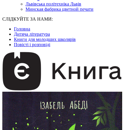
Львівська політехніка Львів
Минская фабрика цветной печати
СЛІДКУЙТЕ ЗА НАМИ:
Головна
Дитяча література
Книги для молодших школярів
Повісті і розповіді