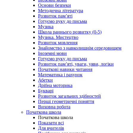
Основи безпеки
Методична література
Розвиток пам’яті
Готуємо руку до письма
Музика
Школа раннього розвитку (0-5)
Музика. Мистецтво
Розвиток мовлення
Знайомство з навколишнім середовищем
Іноземні мови
Готуємо руку до письма
Розвиток пам’яті, уваги, уяви, логіки
Початкові навики читання
Математика і рахунок
Абетки
Дрібна моторика
Букварі
Розвиток загальних здібностей
Перші геометричні поняття
Виховна робота
Початкова школа
Початкова школа
Показати всі
Для вчителів