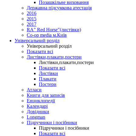
Позашкільне виховання
Державна підсумкова атестація
2016
2015
2017
RA" Red Horse"(листівки)
Co-op media м.Київ
Універсальний розділ
Універсальний розділ
Показати всі
Листівки,плакати,постери
Листівки,плакати,постери
Показати всі
Листівки
Плакати
Постери
Атласи
Книги для записів
Енциклопедії
Календарі
Довідники
Longman
Підручники і посібники
Підручники і посібники
Показати всі