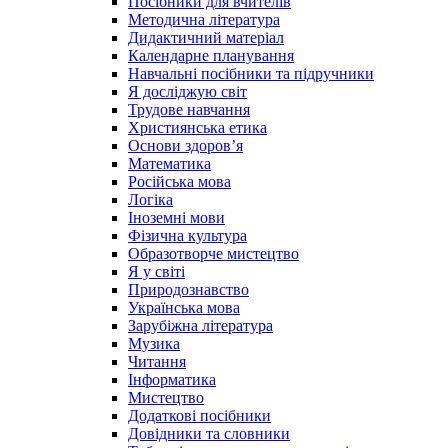
Посібники для вчителів
Методична література
Дидактичний матеріал
Календарне планування
Навчальні посібники та підручники
Я досліджую світ
Трудове навчання
Християнська етика
Основи здоров’я
Математика
Російська мова
Логіка
Іноземні мови
Фізична культура
Образотворче мистецтво
Я у світі
Природознавство
Українська мова
Зарубіжна література
Музика
Читання
Інформатика
Мистецтво
Додаткові посібники
Довідники та словники