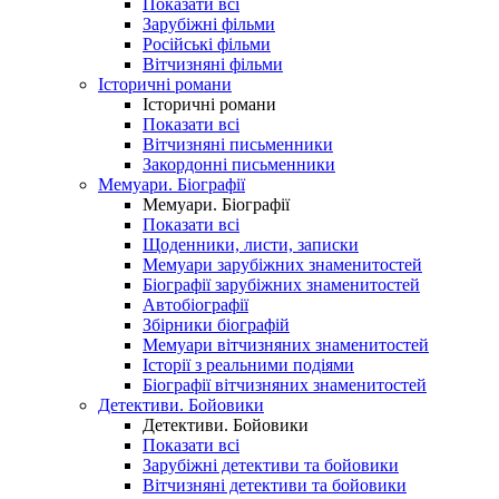
Показати всі
Зарубіжні фільми
Російські фільми
Вітчизняні фільми
Історичні романи
Історичні романи
Показати всі
Вітчизняні письменники
Закордонні письменники
Мемуари. Біографії
Мемуари. Біографії
Показати всі
Щоденники, листи, записки
Мемуари зарубіжних знаменитостей
Біографії зарубіжних знаменитостей
Автобіографії
Збірники біографій
Мемуари вітчизняних знаменитостей
Історії з реальними подіями
Біографії вітчизняних знаменитостей
Детективи. Бойовики
Детективи. Бойовики
Показати всі
Зарубіжні детективи та бойовики
Вітчизняні детективи та бойовики