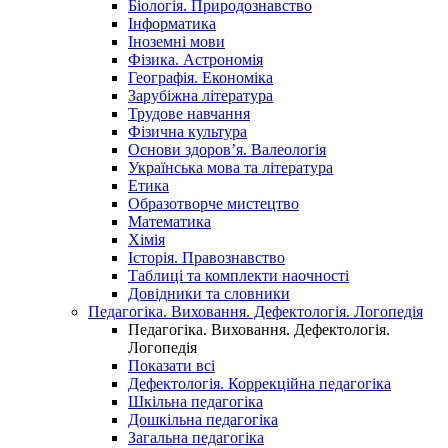
Біологія. Природознавство
Інформатика
Іноземні мови
Фізика. Астрономія
Географія. Економіка
Зарубіжна література
Трудове навчання
Фізична культура
Основи здоров’я. Валеологія
Українська мова та література
Етика
Образотворче мистецтво
Математика
Хімія
Історія. Правознавство
Таблиці та комплекти наочності
Довідники та словники
Педагогіка. Виховання. Дефектологія. Логопедія
Педагогіка. Виховання. Дефектологія.
Логопедія
Показати всі
Дефектологія. Коррекційна педагогіка
Шкільна педагогіка
Дошкільна педагогіка
Загальна педагогіка