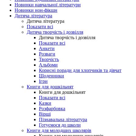
Новинки навчальної літератури
Новинки нон-фікшн
Дитяча література
Дитяча література
Показати всі
Дитяча творчість і дозвілля
Дитяча творчість і дозвілля
Показати всі
Анкети
Розваги
Творчість
Альбоми
Корисні поради для хлопчиків та дівчат
Щоденники
Ігри
Книги для дошкільнят
Книги для дошкільнят
Показати всі
Казки
Розфарбовка
Вірші
Пізнавальна література
Готуємося до школи
Книги для молодших школярів
Книги для молодших школярів