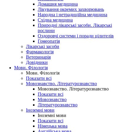
Домашня медицина
Лікування окремих захворювань
Народна і нетрадиційна медицина
Східна медицина
Природні лікарські засоби. Лікарські
рослини
Оздоровчі системи і поради цілителів
Гомеопатія
Лікарські засоби
Фармакологія
Ветеринарія
Довідники
Мови. Філологія
Мови. Філологія
Показати всі
Мовознавство. Літературознавство
Мовознавство. Літературознавство
Показати всі
Мовознавство
Літературознавство
Іноземні мови
Іноземні мови
Показати всі
Німецька мова
Англійська мова