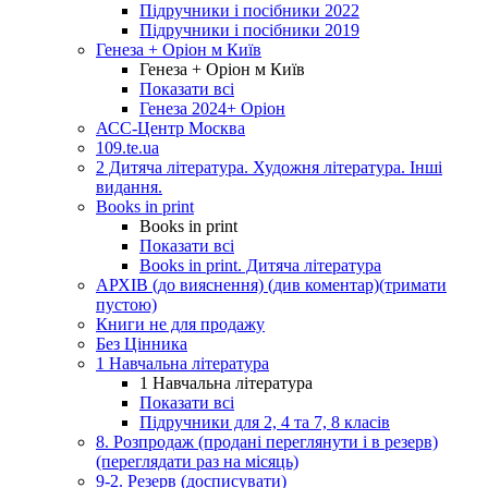
Підручники і посібники 2022
Підручники і посібники 2019
Генеза + Оріон м Київ
Генеза + Оріон м Київ
Показати всі
Генеза 2024+ Оріон
АСС-Центр Москва
109.te.ua
2 Дитяча література. Художня література. Інші
видання.
Books in print
Books in print
Показати всі
Books in print. Дитяча література
АРХІВ (до вияснення) (див коментар)(тримати
пустою)
Книги не для продажу
Без Цінника
1 Навчальна література
1 Навчальна література
Показати всі
Підручники для 2, 4 та 7, 8 класів
8. Розпродаж (продані переглянути і в резерв)
(переглядати раз на місяць)
9-2. Резерв (досписувати)