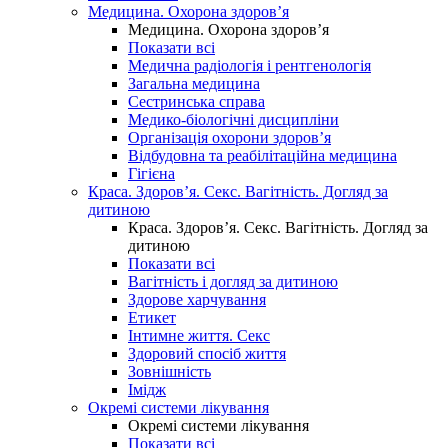
Медицина. Охорона здоров’я
Медицина. Охорона здоров’я
Показати всі
Медична радіологія і рентгенологія
Загальна медицина
Сестринська справа
Медико-біологічні дисципліни
Організація охорони здоров’я
Відбудовна та реабілітаційна медицина
Гігієна
Краса. Здоров’я. Секс. Вагітність. Догляд за
дитиною
Краса. Здоров’я. Секс. Вагітність. Догляд за
дитиною
Показати всі
Вагітність і догляд за дитиною
Здорове харчування
Етикет
Інтимне життя. Секс
Здоровий спосіб життя
Зовнішність
Імідж
Окремі системи лікування
Окремі системи лікування
Показати всі