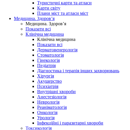
Туристичні карти та атласи
Карти світу
Плани міст та атласи міст
Медицина. Здоров’я
Медицина. Здоров’я
Показати всі
Клінічна медицина
Клінічна медицина
Показати всі
Дерматовенерологія
Стоматологія
Гінекологія
Педіатрія
Діагностика і терапія інших захворювань
Хірургія
Акушерство
Психіатрія
Внутрішні хвороби
Анестезіологія
Неврологія
Реаніматологія
Онкологія
Урологія
Інфекційні і паразитарні хвороби
Токсикологія