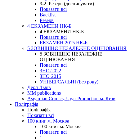
9-2. Резерв (досписувати)
Показати всі
Backlist
Резерв
4 ЕКЗАМЕНИ НК-Б
4 ЕКЗАМЕНИ НК-Б
Показати всі
ЕКЗАМЕН 2015 НК-Б
5 ЗОВНІШНЄ НЕЗАЛЕЖНЕ ОЦІНЮВАННЯ
5 ЗОВНІШНЄ НЕЗАЛЕЖНЕ
ОЦІНЮВАННЯ
Показати всі
ЗНО-2022
ЗНО-2015
УНІВЕРСАЛЬНІ (Без року)
Деол Львів
MM publications
Asgardian Comics, Ugar Production м. Київ
Поліграфія
Поліграфія
Показати всі
100 книг м. Москва
100 книг м. Москва
Показати всі
1