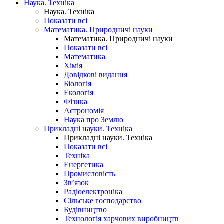
Наука. Техніка
Наука. Техніка
Показати всі
Математика. Природничі науки
Математика. Природничі науки
Показати всі
Математика
Хімія
Довідкові видання
Біологія
Екологія
Фізика
Астрономія
Наука про Землю
Прикладні науки. Техніка
Прикладні науки. Техніка
Показати всі
Техніка
Енергетика
Промисловість
Зв’язок
Радіоелектроніка
Сільське господарство
Будівництво
Технологія харчових виробництв