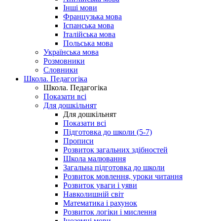
Інші мови
Французька мова
Іспанська мова
Італійська мова
Польська мова
Українська мова
Розмовники
Словники
Школа. Педагогіка
Школа. Педагогіка
Показати всі
Для дошкільнят
Для дошкільнят
Показати всі
Підготовка до школи (5-7)
Прописи
Розвиток загальних здібностей
Школа малювання
Загальна підготовка до школи
Розвиток мовлення, уроки читання
Розвиток уваги і уяви
Навколишній світ
Математика і рахунок
Розвиток логіки і мислення
Іноземні мови