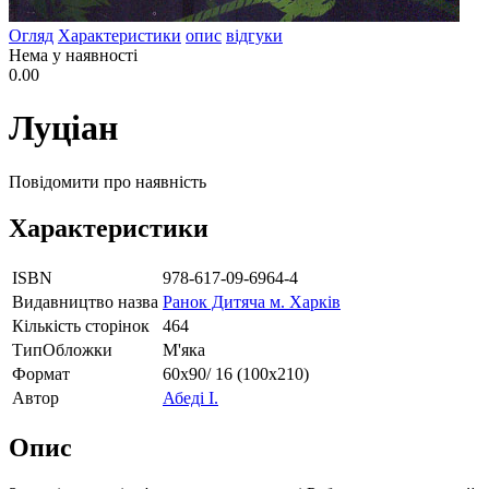
Огляд
Характеристики
опис
відгуки
Нема у наявності
0.00
Луціан
Повідомити про наявність
Характеристики
ISBN
978-617-09-6964-4
Видавництво назва
Ранок Дитяча м. Харків
Кількість сторінок
464
ТипОбложки
М'яка
Формат
60х90/ 16 (100х210)
Автор
Абеді І.
Опис