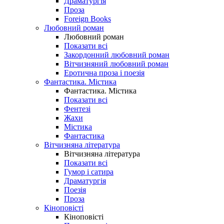
Драматургія
Проза
Foreign Books
Любовний роман
Любовний роман
Показати всі
Закордонний любовний роман
Вітчизняний любовний роман
Еротична проза і поезія
Фантастика. Містика
Фантастика. Містика
Показати всі
Фентезі
Жахи
Містика
Фантастика
Вітчизняна література
Вітчизняна література
Показати всі
Гумор і сатира
Драматургія
Поезія
Проза
Кіноповісті
Кіноповісті