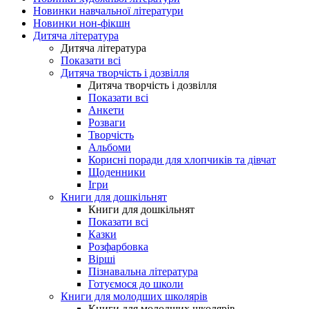
Новинки навчальної літератури
Новинки нон-фікшн
Дитяча література
Дитяча література
Показати всі
Дитяча творчість і дозвілля
Дитяча творчість і дозвілля
Показати всі
Анкети
Розваги
Творчість
Альбоми
Корисні поради для хлопчиків та дівчат
Щоденники
Ігри
Книги для дошкільнят
Книги для дошкільнят
Показати всі
Казки
Розфарбовка
Вірші
Пізнавальна література
Готуємося до школи
Книги для молодших школярів
Книги для молодших школярів