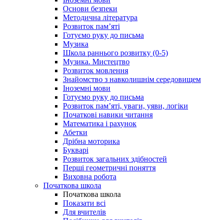
Основи безпеки
Методична література
Розвиток пам’яті
Готуємо руку до письма
Музика
Школа раннього розвитку (0-5)
Музика. Мистецтво
Розвиток мовлення
Знайомство з навколишнім середовищем
Іноземні мови
Готуємо руку до письма
Розвиток пам’яті, уваги, уяви, логіки
Початкові навики читання
Математика і рахунок
Абетки
Дрібна моторика
Букварі
Розвиток загальних здібностей
Перші геометричні поняття
Виховна робота
Початкова школа
Початкова школа
Показати всі
Для вчителів