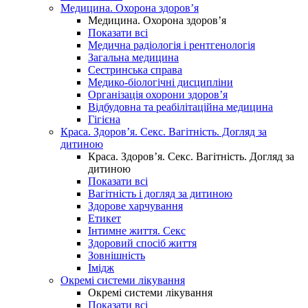
Медицина. Охорона здоров’я
Медицина. Охорона здоров’я
Показати всі
Медична радіологія і рентгенологія
Загальна медицина
Сестринська справа
Медико-біологічні дисципліни
Організація охорони здоров’я
Відбудовна та реабілітаційна медицина
Гігієна
Краса. Здоров’я. Секс. Вагітність. Догляд за
дитиною
Краса. Здоров’я. Секс. Вагітність. Догляд за
дитиною
Показати всі
Вагітність і догляд за дитиною
Здорове харчування
Етикет
Інтимне життя. Секс
Здоровий спосіб життя
Зовнішність
Імідж
Окремі системи лікування
Окремі системи лікування
Показати всі