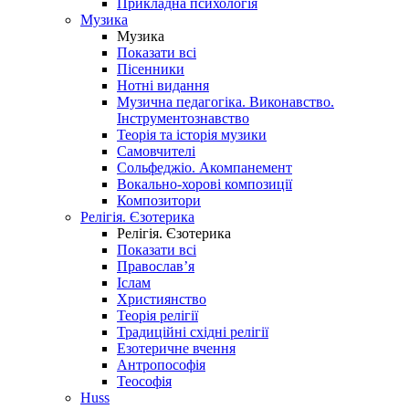
Прикладна психологія
Музика
Музика
Показати всі
Пісенники
Нотні видання
Музична педагогіка. Виконавство.
Інструментознавство
Теорія та історія музики
Самовчителі
Сольфеджіо. Акомпанемент
Вокально-хорові композиції
Композитори
Релігія. Єзотерика
Релігія. Єзотерика
Показати всі
Православ’я
Іслам
Християнство
Теорія релігії
Традиційні східні релігії
Езотеричне вчення
Антропософія
Теософія
Huss