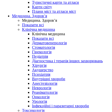
Туристичні карти та атласи
Карти світу
Плани міст та атласи міст
Медицина. Здоров’я
Медицина. Здоров’я
Показати всі
Клінічна медицина
Клінічна медицина
Показати всі
Дерматовенерологія
Стоматологія
Гінекологія
Педіатрія
Діагностика і терапія інших захворювань
Хірургія
Акушерство
Психіатрія
Внутрішні хвороби
Анестезіологія
Неврологія
Реаніматологія
Онкологія
Урологія
Інфекційні і паразитарні хвороби
Токсикологія