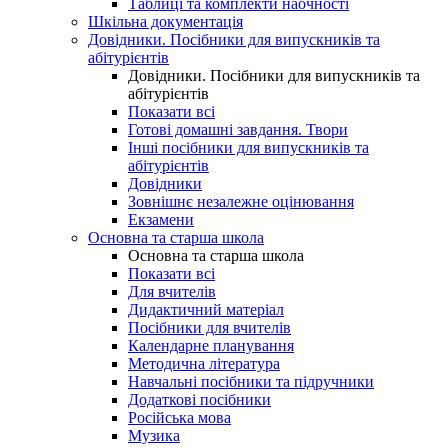
Таблиці та комплекти наочності
Шкільна документація
Довідники. Посібники для випускників та
абітурієнтів
Довідники. Посібники для випускників та
абітурієнтів
Показати всі
Готові домашні завдання. Твори
Інші посібники для випускників та
абітурієнтів
Довідники
Зовнішнє незалежне оцінювання
Екзамени
Основна та старша школа
Основна та старша школа
Показати всі
Для вчителів
Дидактичний матеріал
Посібники для вчителів
Календарне планування
Методична література
Навчальні посібники та підручники
Додаткові посібники
Російська мова
Музика