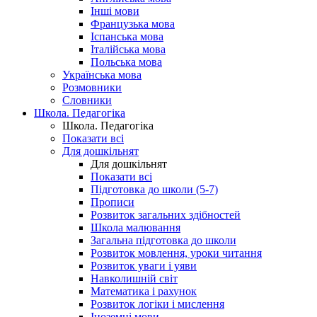
Інші мови
Французька мова
Іспанська мова
Італійська мова
Польська мова
Українська мова
Розмовники
Словники
Школа. Педагогіка
Школа. Педагогіка
Показати всі
Для дошкільнят
Для дошкільнят
Показати всі
Підготовка до школи (5-7)
Прописи
Розвиток загальних здібностей
Школа малювання
Загальна підготовка до школи
Розвиток мовлення, уроки читання
Розвиток уваги і уяви
Навколишній світ
Математика і рахунок
Розвиток логіки і мислення
Іноземні мови