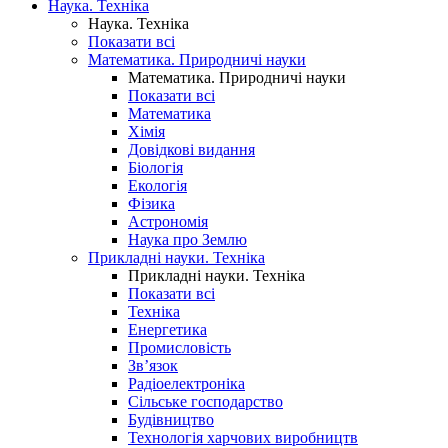
Наука. Техніка
Наука. Техніка
Показати всі
Математика. Природничі науки
Математика. Природничі науки
Показати всі
Математика
Хімія
Довідкові видання
Біологія
Екологія
Фізика
Астрономія
Наука про Землю
Прикладні науки. Техніка
Прикладні науки. Техніка
Показати всі
Техніка
Енергетика
Промисловість
Зв’язок
Радіоелектроніка
Сільське господарство
Будівництво
Технологія харчових виробництв