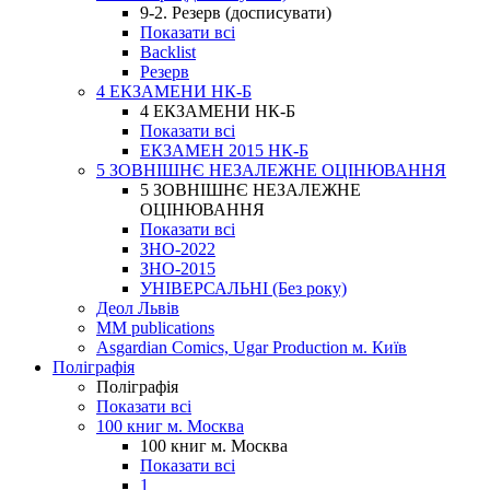
9-2. Резерв (досписувати)
Показати всі
Backlist
Резерв
4 ЕКЗАМЕНИ НК-Б
4 ЕКЗАМЕНИ НК-Б
Показати всі
ЕКЗАМЕН 2015 НК-Б
5 ЗОВНІШНЄ НЕЗАЛЕЖНЕ ОЦІНЮВАННЯ
5 ЗОВНІШНЄ НЕЗАЛЕЖНЕ
ОЦІНЮВАННЯ
Показати всі
ЗНО-2022
ЗНО-2015
УНІВЕРСАЛЬНІ (Без року)
Деол Львів
MM publications
Asgardian Comics, Ugar Production м. Київ
Поліграфія
Поліграфія
Показати всі
100 книг м. Москва
100 книг м. Москва
Показати всі
1