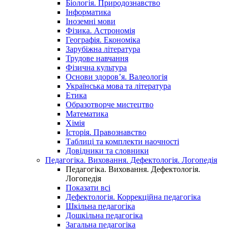
Біологія. Природознавство
Інформатика
Іноземні мови
Фізика. Астрономія
Географія. Економіка
Зарубіжна література
Трудове навчання
Фізична культура
Основи здоров’я. Валеологія
Українська мова та література
Етика
Образотворче мистецтво
Математика
Хімія
Історія. Правознавство
Таблиці та комплекти наочності
Довідники та словники
Педагогіка. Виховання. Дефектологія. Логопедія
Педагогіка. Виховання. Дефектологія.
Логопедія
Показати всі
Дефектологія. Коррекційна педагогіка
Шкільна педагогіка
Дошкільна педагогіка
Загальна педагогіка