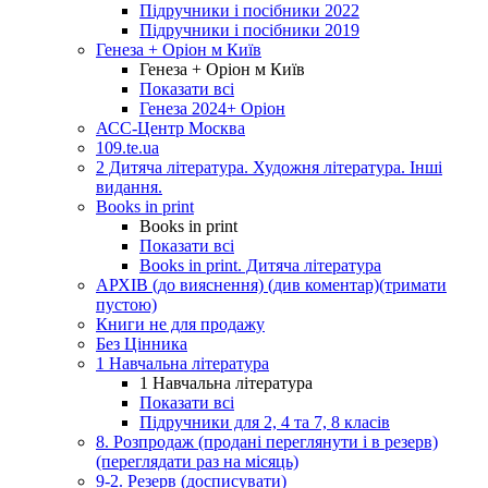
Підручники і посібники 2022
Підручники і посібники 2019
Генеза + Оріон м Київ
Генеза + Оріон м Київ
Показати всі
Генеза 2024+ Оріон
АСС-Центр Москва
109.te.ua
2 Дитяча література. Художня література. Інші
видання.
Books in print
Books in print
Показати всі
Books in print. Дитяча література
АРХІВ (до вияснення) (див коментар)(тримати
пустою)
Книги не для продажу
Без Цінника
1 Навчальна література
1 Навчальна література
Показати всі
Підручники для 2, 4 та 7, 8 класів
8. Розпродаж (продані переглянути і в резерв)
(переглядати раз на місяць)
9-2. Резерв (досписувати)