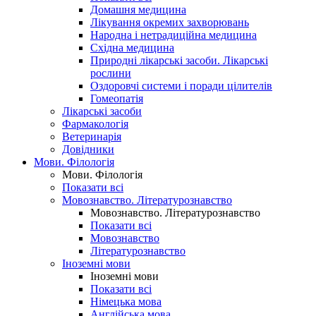
Домашня медицина
Лікування окремих захворювань
Народна і нетрадиційна медицина
Східна медицина
Природні лікарські засоби. Лікарські
рослини
Оздоровчі системи і поради цілителів
Гомеопатія
Лікарські засоби
Фармакологія
Ветеринарія
Довідники
Мови. Філологія
Мови. Філологія
Показати всі
Мовознавство. Літературознавство
Мовознавство. Літературознавство
Показати всі
Мовознавство
Літературознавство
Іноземні мови
Іноземні мови
Показати всі
Німецька мова
Англійська мова