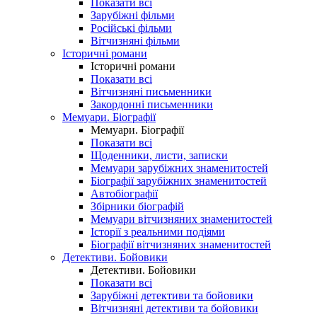
Показати всі
Зарубіжні фільми
Російські фільми
Вітчизняні фільми
Історичні романи
Історичні романи
Показати всі
Вітчизняні письменники
Закордонні письменники
Мемуари. Біографії
Мемуари. Біографії
Показати всі
Щоденники, листи, записки
Мемуари зарубіжних знаменитостей
Біографії зарубіжних знаменитостей
Автобіографії
Збірники біографій
Мемуари вітчизняних знаменитостей
Історії з реальними подіями
Біографії вітчизняних знаменитостей
Детективи. Бойовики
Детективи. Бойовики
Показати всі
Зарубіжні детективи та бойовики
Вітчизняні детективи та бойовики