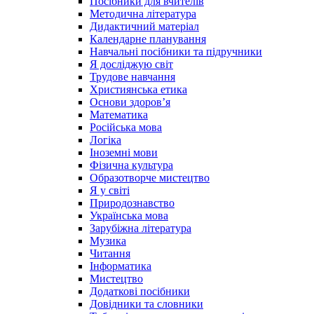
Посібники для вчителів
Методична література
Дидактичний матеріал
Календарне планування
Навчальні посібники та підручники
Я досліджую світ
Трудове навчання
Християнська етика
Основи здоров’я
Математика
Російська мова
Логіка
Іноземні мови
Фізична культура
Образотворче мистецтво
Я у світі
Природознавство
Українська мова
Зарубіжна література
Музика
Читання
Інформатика
Мистецтво
Додаткові посібники
Довідники та словники