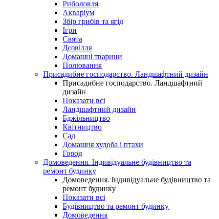
Риболовля
Акваріум
Збір грибів та ягід
Ігри
Свята
Дозвілля
Домашні тварини
Полювання
Присадибне господарство. Ландшафтний дизайн
Присадибне господарство. Ландшафтний
дизайн
Показати всі
Ландшафтний дизайн
Бджільництво
Квітництво
Сад
Домашня худоба і птахи
Город
Домоведення. Індивідуальне будівництво та
ремонт будинку
Домоведення. Індивідуальне будівництво та
ремонт будинку
Показати всі
Будівництво та ремонт будинку
Домоведення