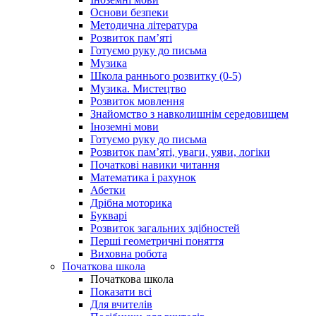
Основи безпеки
Методична література
Розвиток пам’яті
Готуємо руку до письма
Музика
Школа раннього розвитку (0-5)
Музика. Мистецтво
Розвиток мовлення
Знайомство з навколишнім середовищем
Іноземні мови
Готуємо руку до письма
Розвиток пам’яті, уваги, уяви, логіки
Початкові навики читання
Математика і рахунок
Абетки
Дрібна моторика
Букварі
Розвиток загальних здібностей
Перші геометричні поняття
Виховна робота
Початкова школа
Початкова школа
Показати всі
Для вчителів