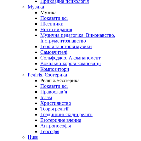
Прикладна психологія
Музика
Музика
Показати всі
Пісенники
Нотні видання
Музична педагогіка. Виконавство.
Інструментознавство
Теорія та історія музики
Самовчителі
Сольфеджіо. Акомпанемент
Вокально-хорові композиції
Композитори
Релігія. Єзотерика
Релігія. Єзотерика
Показати всі
Православ’я
Іслам
Християнство
Теорія релігії
Традиційні східні релігії
Езотеричне вчення
Антропософія
Теософія
Huss