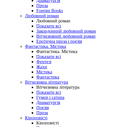
Драматургія
Проза
Foreign Books
Любовний роман
Любовний роман
Показати всі
Закордонний любовний роман
Вітчизняний любовний роман
Еротична проза і поезія
Фантастика. Містика
Фантастика. Містика
Показати всі
Фентезі
Жахи
Містика
Фантастика
Вітчизняна література
Вітчизняна література
Показати всі
Гумор і сатира
Драматургія
Поезія
Проза
Кіноповісті
Кіноповісті