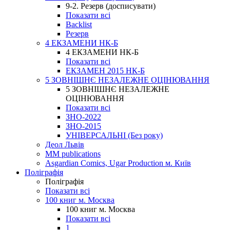
9-2. Резерв (досписувати)
Показати всі
Backlist
Резерв
4 ЕКЗАМЕНИ НК-Б
4 ЕКЗАМЕНИ НК-Б
Показати всі
ЕКЗАМЕН 2015 НК-Б
5 ЗОВНІШНЄ НЕЗАЛЕЖНЕ ОЦІНЮВАННЯ
5 ЗОВНІШНЄ НЕЗАЛЕЖНЕ
ОЦІНЮВАННЯ
Показати всі
ЗНО-2022
ЗНО-2015
УНІВЕРСАЛЬНІ (Без року)
Деол Львів
MM publications
Asgardian Comics, Ugar Production м. Київ
Поліграфія
Поліграфія
Показати всі
100 книг м. Москва
100 книг м. Москва
Показати всі
1