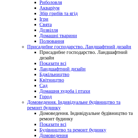
Риболовля
Акваріум
Збір грибів та ягід
Ігри
Свята
Дозвілля
Домашні тварини
Полювання
Присадибне господарство. Ландшафтний дизайн
Присадибне господарство. Ландшафтний
дизайн
Показати всі
Ландшафтний дизайн
Бджільництво
Квітництво
Сад
Домашня худоба і птахи
Город
Домоведення. Індивідуальне будівництво та
ремонт будинку
Домоведення. Індивідуальне будівництво та
ремонт будинку
Показати всі
Будівництво та ремонт будинку
Домоведення