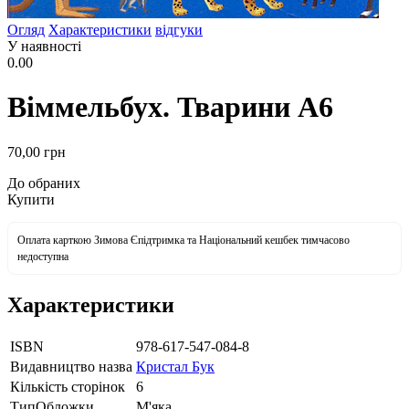
Огляд
Характеристики
відгуки
У наявності
0.00
Віммельбух. Тварини А6
70
,00
грн
До обраних
Купити
Оплата карткою Зимова Єпідтримка та Національний кешбек тимчасово
недоступна
Характеристики
ISBN
978-617-547-084-8
Видавництво назва
Кристал Бук
Кількість сторінок
6
ТипОбложки
М'яка