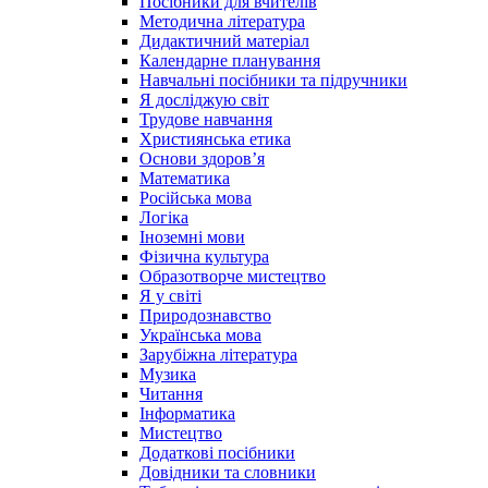
Посібники для вчителів
Методична література
Дидактичний матеріал
Календарне планування
Навчальні посібники та підручники
Я досліджую світ
Трудове навчання
Християнська етика
Основи здоров’я
Математика
Російська мова
Логіка
Іноземні мови
Фізична культура
Образотворче мистецтво
Я у світі
Природознавство
Українська мова
Зарубіжна література
Музика
Читання
Інформатика
Мистецтво
Додаткові посібники
Довідники та словники