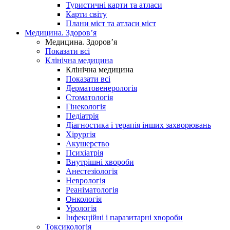
Туристичні карти та атласи
Карти світу
Плани міст та атласи міст
Медицина. Здоров’я
Медицина. Здоров’я
Показати всі
Клінічна медицина
Клінічна медицина
Показати всі
Дерматовенерологія
Стоматологія
Гінекологія
Педіатрія
Діагностика і терапія інших захворювань
Хірургія
Акушерство
Психіатрія
Внутрішні хвороби
Анестезіологія
Неврологія
Реаніматологія
Онкологія
Урологія
Інфекційні і паразитарні хвороби
Токсикологія