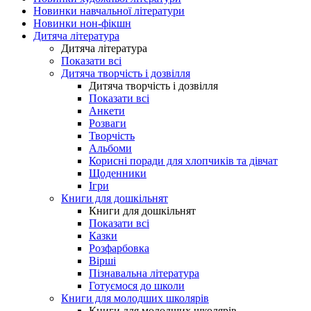
Новинки навчальної літератури
Новинки нон-фікшн
Дитяча література
Дитяча література
Показати всі
Дитяча творчість і дозвілля
Дитяча творчість і дозвілля
Показати всі
Анкети
Розваги
Творчість
Альбоми
Корисні поради для хлопчиків та дівчат
Щоденники
Ігри
Книги для дошкільнят
Книги для дошкільнят
Показати всі
Казки
Розфарбовка
Вірші
Пізнавальна література
Готуємося до школи
Книги для молодших школярів
Книги для молодших школярів