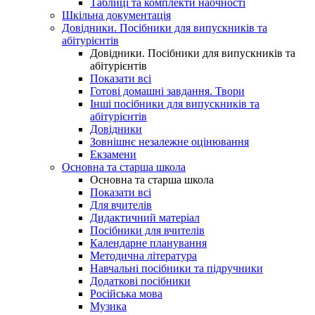
Таблиці та комплекти наочності
Шкільна документація
Довідники. Посібники для випускників та
абітурієнтів
Довідники. Посібники для випускників та
абітурієнтів
Показати всі
Готові домашні завдання. Твори
Інші посібники для випускників та
абітурієнтів
Довідники
Зовнішнє незалежне оцінювання
Екзамени
Основна та старша школа
Основна та старша школа
Показати всі
Для вчителів
Дидактичний матеріал
Посібники для вчителів
Календарне планування
Методична література
Навчальні посібники та підручники
Додаткові посібники
Російська мова
Музика