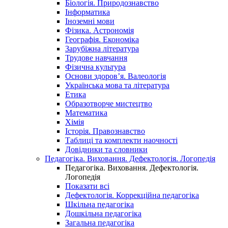
Біологія. Природознавство
Інформатика
Іноземні мови
Фізика. Астрономія
Географія. Економіка
Зарубіжна література
Трудове навчання
Фізична культура
Основи здоров’я. Валеологія
Українська мова та література
Етика
Образотворче мистецтво
Математика
Хімія
Історія. Правознавство
Таблиці та комплекти наочності
Довідники та словники
Педагогіка. Виховання. Дефектологія. Логопедія
Педагогіка. Виховання. Дефектологія.
Логопедія
Показати всі
Дефектологія. Коррекційна педагогіка
Шкільна педагогіка
Дошкільна педагогіка
Загальна педагогіка