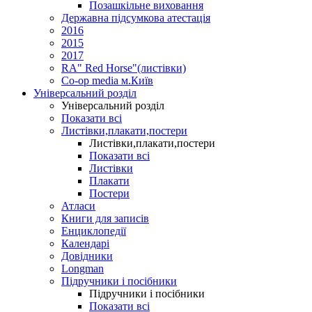
Позашкільне виховання
Державна підсумкова атестація
2016
2015
2017
RA" Red Horse"(листівки)
Co-op media м.Київ
Універсальний розділ
Універсальний розділ
Показати всі
Листівки,плакати,постери
Листівки,плакати,постери
Показати всі
Листівки
Плакати
Постери
Атласи
Книги для записів
Енциклопедії
Календарі
Довідники
Longman
Підручники і посібники
Підручники і посібники
Показати всі