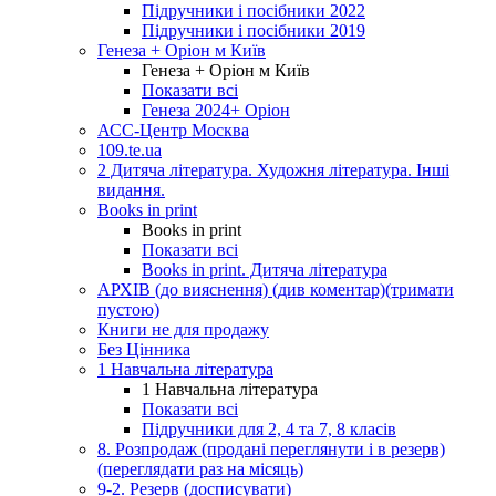
Підручники і посібники 2022
Підручники і посібники 2019
Генеза + Оріон м Київ
Генеза + Оріон м Київ
Показати всі
Генеза 2024+ Оріон
АСС-Центр Москва
109.te.ua
2 Дитяча література. Художня література. Інші
видання.
Books in print
Books in print
Показати всі
Books in print. Дитяча література
АРХІВ (до вияснення) (див коментар)(тримати
пустою)
Книги не для продажу
Без Цінника
1 Навчальна література
1 Навчальна література
Показати всі
Підручники для 2, 4 та 7, 8 класів
8. Розпродаж (продані переглянути і в резерв)
(переглядати раз на місяць)
9-2. Резерв (досписувати)