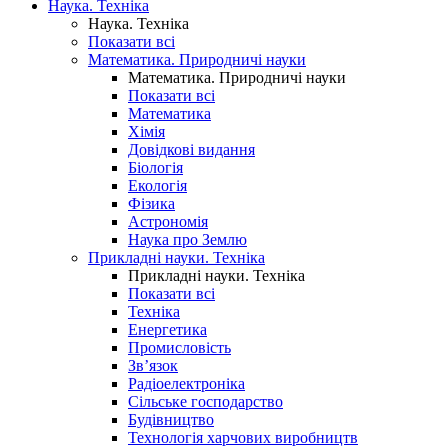
Наука. Техніка
Наука. Техніка
Показати всі
Математика. Природничі науки
Математика. Природничі науки
Показати всі
Математика
Хімія
Довідкові видання
Біологія
Екологія
Фізика
Астрономія
Наука про Землю
Прикладні науки. Техніка
Прикладні науки. Техніка
Показати всі
Техніка
Енергетика
Промисловість
Зв’язок
Радіоелектроніка
Сільське господарство
Будівництво
Технологія харчових виробництв