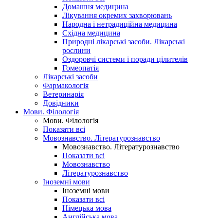
Домашня медицина
Лікування окремих захворювань
Народна і нетрадиційна медицина
Східна медицина
Природні лікарські засоби. Лікарські
рослини
Оздоровчі системи і поради цілителів
Гомеопатія
Лікарські засоби
Фармакологія
Ветеринарія
Довідники
Мови. Філологія
Мови. Філологія
Показати всі
Мовознавство. Літературознавство
Мовознавство. Літературознавство
Показати всі
Мовознавство
Літературознавство
Іноземні мови
Іноземні мови
Показати всі
Німецька мова
Англійська мова