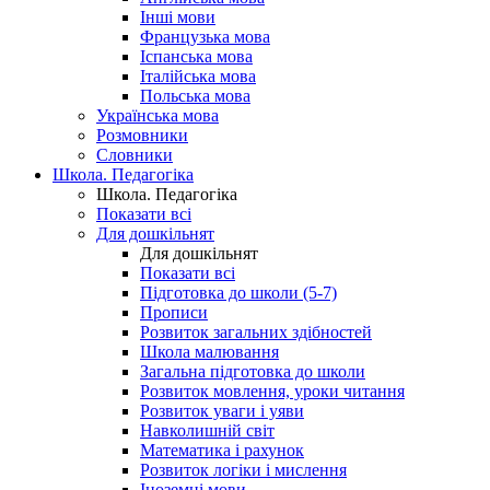
Інші мови
Французька мова
Іспанська мова
Італійська мова
Польська мова
Українська мова
Розмовники
Словники
Школа. Педагогіка
Школа. Педагогіка
Показати всі
Для дошкільнят
Для дошкільнят
Показати всі
Підготовка до школи (5-7)
Прописи
Розвиток загальних здібностей
Школа малювання
Загальна підготовка до школи
Розвиток мовлення, уроки читання
Розвиток уваги і уяви
Навколишній світ
Математика і рахунок
Розвиток логіки і мислення
Іноземні мови