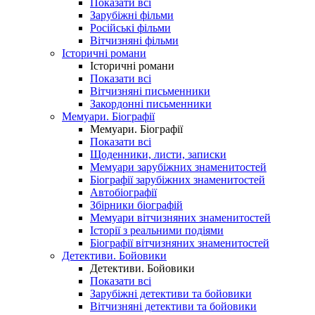
Показати всі
Зарубіжні фільми
Російські фільми
Вітчизняні фільми
Історичні романи
Історичні романи
Показати всі
Вітчизняні письменники
Закордонні письменники
Мемуари. Біографії
Мемуари. Біографії
Показати всі
Щоденники, листи, записки
Мемуари зарубіжних знаменитостей
Біографії зарубіжних знаменитостей
Автобіографії
Збірники біографій
Мемуари вітчизняних знаменитостей
Історії з реальними подіями
Біографії вітчизняних знаменитостей
Детективи. Бойовики
Детективи. Бойовики
Показати всі
Зарубіжні детективи та бойовики
Вітчизняні детективи та бойовики