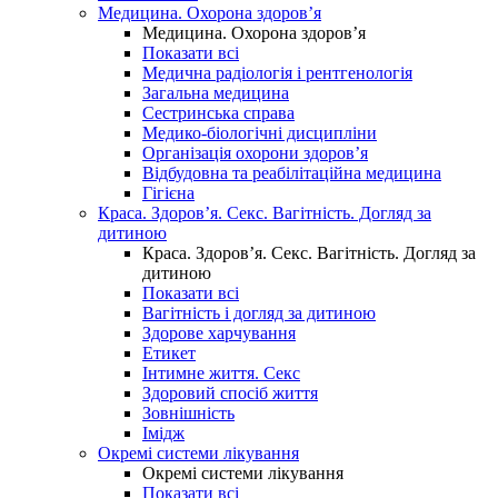
Медицина. Охорона здоров’я
Медицина. Охорона здоров’я
Показати всі
Медична радіологія і рентгенологія
Загальна медицина
Сестринська справа
Медико-біологічні дисципліни
Організація охорони здоров’я
Відбудовна та реабілітаційна медицина
Гігієна
Краса. Здоров’я. Секс. Вагітність. Догляд за
дитиною
Краса. Здоров’я. Секс. Вагітність. Догляд за
дитиною
Показати всі
Вагітність і догляд за дитиною
Здорове харчування
Етикет
Інтимне життя. Секс
Здоровий спосіб життя
Зовнішність
Імідж
Окремі системи лікування
Окремі системи лікування
Показати всі