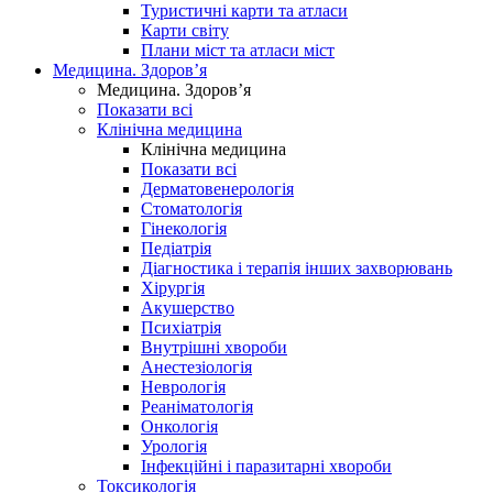
Туристичні карти та атласи
Карти світу
Плани міст та атласи міст
Медицина. Здоров’я
Медицина. Здоров’я
Показати всі
Клінічна медицина
Клінічна медицина
Показати всі
Дерматовенерологія
Стоматологія
Гінекологія
Педіатрія
Діагностика і терапія інших захворювань
Хірургія
Акушерство
Психіатрія
Внутрішні хвороби
Анестезіологія
Неврологія
Реаніматологія
Онкологія
Урологія
Інфекційні і паразитарні хвороби
Токсикологія