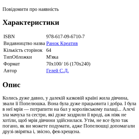
Повідомити про наявність
Характеристики
ISBN
978-617-09-6710-7
Видавництво назва
Ранок Креатив
Кількість сторінок
64
ТипОбложки
М'яка
Формат
70х100/ 16 (170х240)
Автор
Гелей С.Д.
Опис
Колись дуже давно, у далекій казковій країні жила дівчина,
звали її Попелюшка. Вона була дуже працьовита і добра. І була
в неї мрія — потрапити на бал у королівському палаці... Алєчї
зла мачуха та сестри, які дуже заздрили її вроді, аж ніяк не
хотіли, щоб мрія дівчини здійснилася. Утім, не все було так
погано, як ви можете подумати, адже Попелюшці допомагали
друзі-звірятка і, звісно, фея-хрещєна.