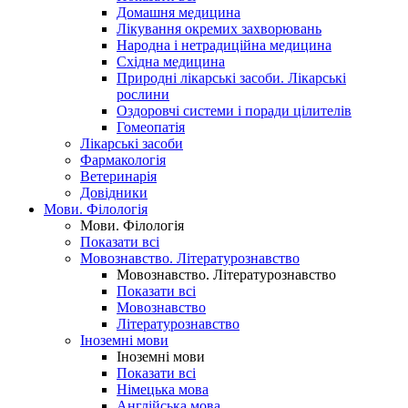
Домашня медицина
Лікування окремих захворювань
Народна і нетрадиційна медицина
Східна медицина
Природні лікарські засоби. Лікарські
рослини
Оздоровчі системи і поради цілителів
Гомеопатія
Лікарські засоби
Фармакологія
Ветеринарія
Довідники
Мови. Філологія
Мови. Філологія
Показати всі
Мовознавство. Літературознавство
Мовознавство. Літературознавство
Показати всі
Мовознавство
Літературознавство
Іноземні мови
Іноземні мови
Показати всі
Німецька мова
Англійська мова