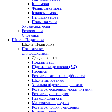
Інші мови
Французька мова
Іспанська мова
Італійська мова
Польська мова
Українська мова
Розмовники
Словники
Школа. Педагогіка
Школа. Педагогіка
Показати всі
Для дошкільнят
Для дошкільнят
Показати всі
Підготовка до школи (5-7)
Прописи
Розвиток загальних здібностей
Школа малювання
Загальна підготовка до школи
Розвиток мовлення, уроки читання
Розвиток уваги і уяви
Навколишній світ
Математика і рахунок
Розвиток логіки і мислення
Іноземні мови