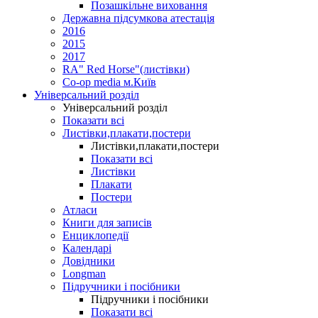
Позашкільне виховання
Державна підсумкова атестація
2016
2015
2017
RA" Red Horse"(листівки)
Co-op media м.Київ
Універсальний розділ
Універсальний розділ
Показати всі
Листівки,плакати,постери
Листівки,плакати,постери
Показати всі
Листівки
Плакати
Постери
Атласи
Книги для записів
Енциклопедії
Календарі
Довідники
Longman
Підручники і посібники
Підручники і посібники
Показати всі