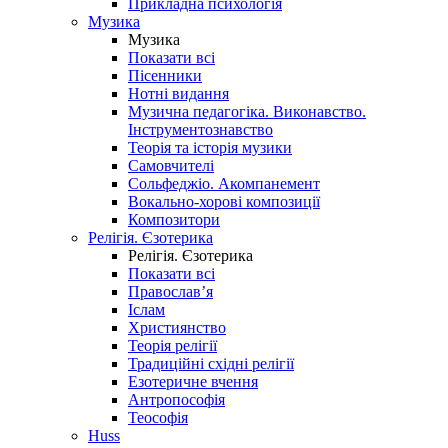
Прикладна психологія
Музика
Музика
Показати всі
Пісенники
Нотні видання
Музична педагогіка. Виконавство.
Інструментознавство
Теорія та історія музики
Самовчителі
Сольфеджіо. Акомпанемент
Вокально-хорові композиції
Композитори
Релігія. Єзотерика
Релігія. Єзотерика
Показати всі
Православ’я
Іслам
Християнство
Теорія релігії
Традиційні східні релігії
Езотеричне вчення
Антропософія
Теософія
Huss