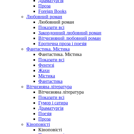
Драматургія
Проза
Foreign Books
Любовний роман
Любовний роман
Показати всі
Закордонний любовний роман
Вітчизняний любовний роман
Еротична проза і поезія
Фантастика. Містика
Фантастика. Містика
Показати всі
Фентезі
Жахи
Містика
Фантастика
Вітчизняна література
Вітчизняна література
Показати всі
Гумор і сатира
Драматургія
Поезія
Проза
Кіноповісті
Кіноповісті