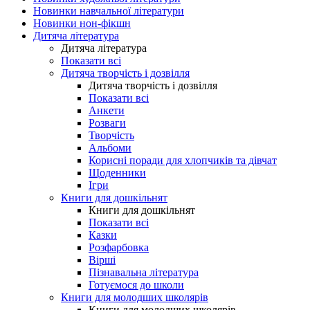
Новинки навчальної літератури
Новинки нон-фікшн
Дитяча література
Дитяча література
Показати всі
Дитяча творчість і дозвілля
Дитяча творчість і дозвілля
Показати всі
Анкети
Розваги
Творчість
Альбоми
Корисні поради для хлопчиків та дівчат
Щоденники
Ігри
Книги для дошкільнят
Книги для дошкільнят
Показати всі
Казки
Розфарбовка
Вірші
Пізнавальна література
Готуємося до школи
Книги для молодших школярів
Книги для молодших школярів