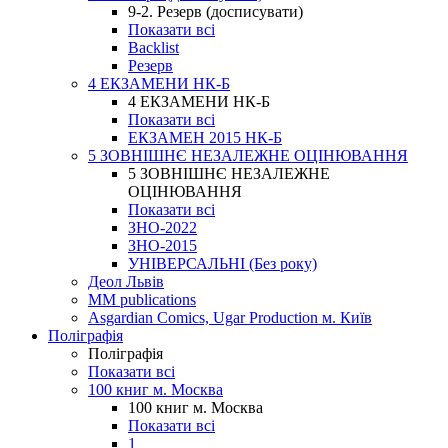
9-2. Резерв (досписувати)
Показати всі
Backlist
Резерв
4 ЕКЗАМЕНИ НК-Б
4 ЕКЗАМЕНИ НК-Б
Показати всі
ЕКЗАМЕН 2015 НК-Б
5 ЗОВНІШНЄ НЕЗАЛЕЖНЕ ОЦІНЮВАННЯ
5 ЗОВНІШНЄ НЕЗАЛЕЖНЕ
ОЦІНЮВАННЯ
Показати всі
ЗНО-2022
ЗНО-2015
УНІВЕРСАЛЬНІ (Без року)
Деол Львів
MM publications
Asgardian Comics, Ugar Production м. Київ
Поліграфія
Поліграфія
Показати всі
100 книг м. Москва
100 книг м. Москва
Показати всі
1