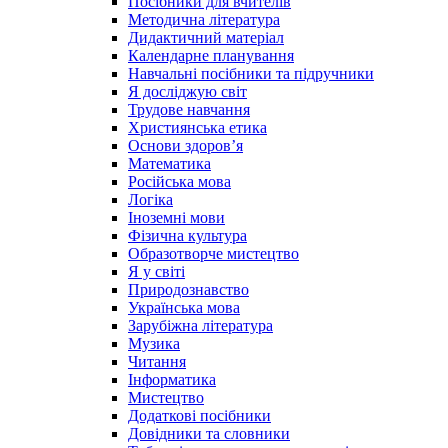
Посібники для вчителів
Методична література
Дидактичний матеріал
Календарне планування
Навчальні посібники та підручники
Я досліджую світ
Трудове навчання
Християнська етика
Основи здоров’я
Математика
Російська мова
Логіка
Іноземні мови
Фізична культура
Образотворче мистецтво
Я у світі
Природознавство
Українська мова
Зарубіжна література
Музика
Читання
Інформатика
Мистецтво
Додаткові посібники
Довідники та словники