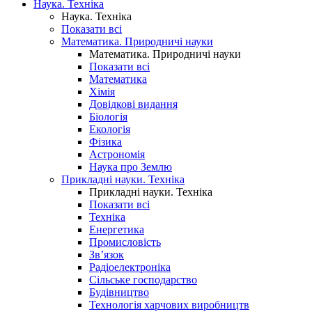
Наука. Техніка
Наука. Техніка
Показати всі
Математика. Природничі науки
Математика. Природничі науки
Показати всі
Математика
Хімія
Довідкові видання
Біологія
Екологія
Фізика
Астрономія
Наука про Землю
Прикладні науки. Техніка
Прикладні науки. Техніка
Показати всі
Техніка
Енергетика
Промисловість
Зв’язок
Радіоелектроніка
Сільське господарство
Будівництво
Технологія харчових виробництв