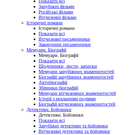
Показати всі
Зарубіжні фільми
Російські фільми
Вітчизняні фільми
Історичні романи
Історичні романи
Показати всі
Вітчизняні письменники
Закордонні письменники
Мемуари. Біографії
Мемуари. Біографії
Показати всі
Щоденники, листи, записки
Мемуари зарубіжних знаменитостей
Біографії зарубіжних знаменитостей
Автобіографії
Збірники біографій
Мемуари вітчизняних знаменитостей
Історії з реальними подіями
Біографії вітчизняних знаменитостей
Детективи. Бойовики
Детективи. Бойовики
Показати всі
Зарубіжні детективи та бойовики
Вітчизняні детективи та бойовики