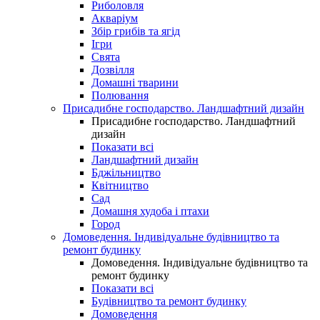
Риболовля
Акваріум
Збір грибів та ягід
Ігри
Свята
Дозвілля
Домашні тварини
Полювання
Присадибне господарство. Ландшафтний дизайн
Присадибне господарство. Ландшафтний
дизайн
Показати всі
Ландшафтний дизайн
Бджільництво
Квітництво
Сад
Домашня худоба і птахи
Город
Домоведення. Індивідуальне будівництво та
ремонт будинку
Домоведення. Індивідуальне будівництво та
ремонт будинку
Показати всі
Будівництво та ремонт будинку
Домоведення