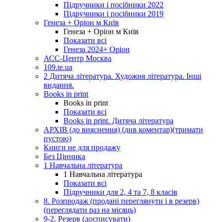
Підручники і посібники 2022
Підручники і посібники 2019
Генеза + Оріон м Київ
Генеза + Оріон м Київ
Показати всі
Генеза 2024+ Оріон
АСС-Центр Москва
109.te.ua
2 Дитяча література. Художня література. Інші
видання.
Books in print
Books in print
Показати всі
Books in print. Дитяча література
АРХІВ (до вияснення) (див коментар)(тримати
пустою)
Книги не для продажу
Без Цінника
1 Навчальна література
1 Навчальна література
Показати всі
Підручники для 2, 4 та 7, 8 класів
8. Розпродаж (продані переглянути і в резерв)
(переглядати раз на місяць)
9-2. Резерв (досписувати)