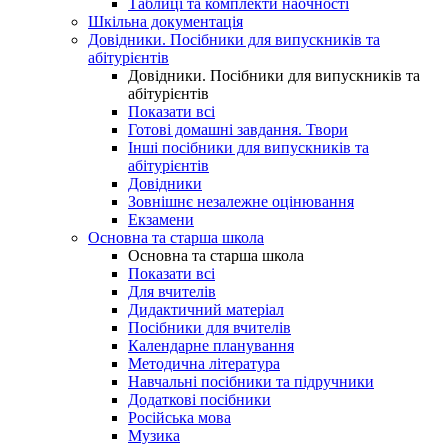
Таблиці та комплекти наочності
Шкільна документація
Довідники. Посібники для випускників та
абітурієнтів
Довідники. Посібники для випускників та
абітурієнтів
Показати всі
Готові домашні завдання. Твори
Інші посібники для випускників та
абітурієнтів
Довідники
Зовнішнє незалежне оцінювання
Екзамени
Основна та старша школа
Основна та старша школа
Показати всі
Для вчителів
Дидактичний матеріал
Посібники для вчителів
Календарне планування
Методична література
Навчальні посібники та підручники
Додаткові посібники
Російська мова
Музика