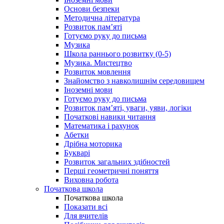
Основи безпеки
Методична література
Розвиток пам’яті
Готуємо руку до письма
Музика
Школа раннього розвитку (0-5)
Музика. Мистецтво
Розвиток мовлення
Знайомство з навколишнім середовищем
Іноземні мови
Готуємо руку до письма
Розвиток пам’яті, уваги, уяви, логіки
Початкові навики читання
Математика і рахунок
Абетки
Дрібна моторика
Букварі
Розвиток загальних здібностей
Перші геометричні поняття
Виховна робота
Початкова школа
Початкова школа
Показати всі
Для вчителів