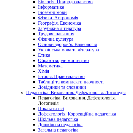
Біологія. Природознавство
Інформатика
Іноземні мови
Фізика. Астрономія
Географія. Економіка
Зарубіжна література
Трудове навчання
Фізична культура
Основи здоров’я. Валеологія
Українська мова та література
Етика
Образотворче мистецтво
Математика
Хімія
Історія. Правознавство
Таблиці та комплекти наочності
Довідники та словники
Педагогіка. Виховання. Дефектологія. Логопедія
Педагогіка. Виховання. Дефектологія.
Логопедія
Показати всі
Дефектологія. Коррекційна педагогіка
Шкільна педагогіка
Дошкільна педагогіка
Загальна педагогіка