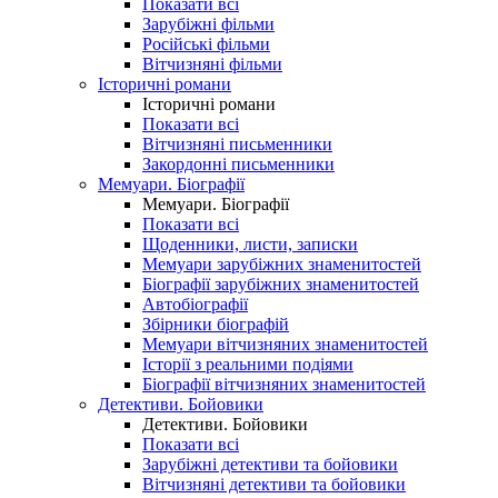
Показати всі
Зарубіжні фільми
Російські фільми
Вітчизняні фільми
Історичні романи
Історичні романи
Показати всі
Вітчизняні письменники
Закордонні письменники
Мемуари. Біографії
Мемуари. Біографії
Показати всі
Щоденники, листи, записки
Мемуари зарубіжних знаменитостей
Біографії зарубіжних знаменитостей
Автобіографії
Збірники біографій
Мемуари вітчизняних знаменитостей
Історії з реальними подіями
Біографії вітчизняних знаменитостей
Детективи. Бойовики
Детективи. Бойовики
Показати всі
Зарубіжні детективи та бойовики
Вітчизняні детективи та бойовики