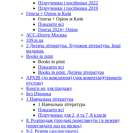
Підручники і посібники 2022
Підручники і посібники 2019
Генеза + Оріон м Київ
Генеза + Оріон м Київ
Показати всі
Генеза 2024+ Оріон
АСС-Центр Москва
109.te.ua
2 Дитяча література. Художня література. Інші
видання.
Books in print
Books in print
Показати всі
Books in print. Дитяча література
АРХІВ (до вияснення) (див коментар)(тримати
пустою)
Книги не для продажу
Без Цінника
1 Навчальна література
1 Навчальна література
Показати всі
Підручники для 2, 4 та 7, 8 класів
8. Розпродаж (продані переглянути і в резерв)
(переглядати раз на місяць)
9-2. Резерв (досписувати)