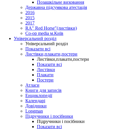
Позашкільне виховання
Державна підсумкова атестація
2016
2015
2017
RA" Red Horse"(листівки)
Co-op media м.Київ
Універсальний розділ
Універсальний розділ
Показати всі
Листівки,плакати,постери
Листівки,плакати,постери
Показати всі
Листівки
Плакати
Постери
Атласи
Книги для записів
Енциклопедії
Календарі
Довідники
Longman
Підручники і посібники
Підручники і посібники
Показати всі