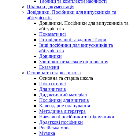
Таблиці та комплекти наочності
Шкільна документація
Довідники. Посібники для випускників та
абітурієнтів
Довідники. Посібники для випускників та
абітурієнтів
Показати всі
Готові домашні завдання. Твори
Інші посібники для випускників та
абітурієнтів
Довідники
Зовнішнє незалежне оцінювання
Екзамени
Основна та старша школа
Основна та старша школа
Показати всі
Для вчителів
Дидактичний матеріал
Посібники для вчителів
Календарне планування
Методична література
Навчальні посібники та підручники
Додаткові посібники
Російська мова
Музика