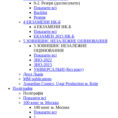
9-2. Резерв (досписувати)
Показати всі
Backlist
Резерв
4 ЕКЗАМЕНИ НК-Б
4 ЕКЗАМЕНИ НК-Б
Показати всі
ЕКЗАМЕН 2015 НК-Б
5 ЗОВНІШНЄ НЕЗАЛЕЖНЕ ОЦІНЮВАННЯ
5 ЗОВНІШНЄ НЕЗАЛЕЖНЕ
ОЦІНЮВАННЯ
Показати всі
ЗНО-2022
ЗНО-2015
УНІВЕРСАЛЬНІ (Без року)
Деол Львів
MM publications
Asgardian Comics, Ugar Production м. Київ
Поліграфія
Поліграфія
Показати всі
100 книг м. Москва
100 книг м. Москва
Показати всі
1