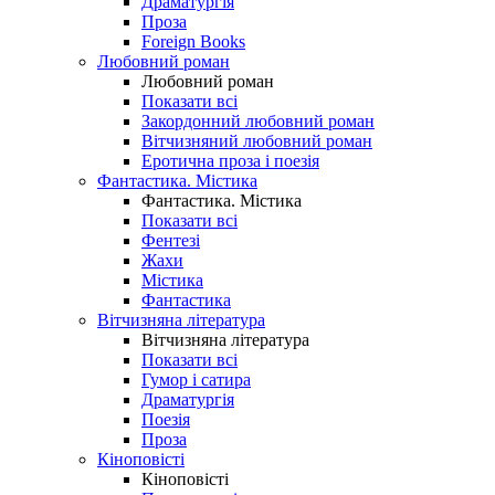
Драматургія
Проза
Foreign Books
Любовний роман
Любовний роман
Показати всі
Закордонний любовний роман
Вітчизняний любовний роман
Еротична проза і поезія
Фантастика. Містика
Фантастика. Містика
Показати всі
Фентезі
Жахи
Містика
Фантастика
Вітчизняна література
Вітчизняна література
Показати всі
Гумор і сатира
Драматургія
Поезія
Проза
Кіноповісті
Кіноповісті