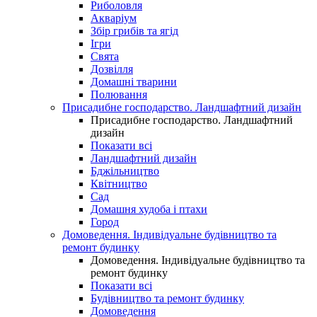
Риболовля
Акваріум
Збір грибів та ягід
Ігри
Свята
Дозвілля
Домашні тварини
Полювання
Присадибне господарство. Ландшафтний дизайн
Присадибне господарство. Ландшафтний
дизайн
Показати всі
Ландшафтний дизайн
Бджільництво
Квітництво
Сад
Домашня худоба і птахи
Город
Домоведення. Індивідуальне будівництво та
ремонт будинку
Домоведення. Індивідуальне будівництво та
ремонт будинку
Показати всі
Будівництво та ремонт будинку
Домоведення