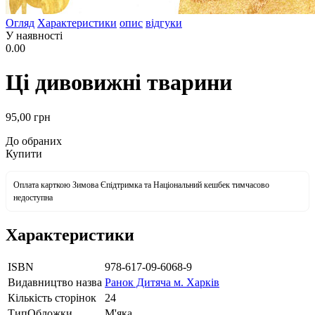
Огляд
Характеристики
опис
відгуки
У наявності
0.00
Ці дивовижні тварини
95
,00
грн
До обраних
Купити
Оплата карткою Зимова Єпідтримка та Національний кешбек тимчасово
недоступна
Характеристики
ISBN
978-617-09-6068-9
Видавництво назва
Ранок Дитяча м. Харків
Кількість сторінок
24
ТипОбложки
М'яка