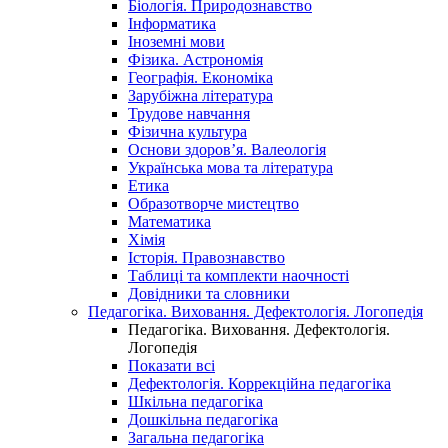
Біологія. Природознавство
Інформатика
Іноземні мови
Фізика. Астрономія
Географія. Економіка
Зарубіжна література
Трудове навчання
Фізична культура
Основи здоров’я. Валеологія
Українська мова та література
Етика
Образотворче мистецтво
Математика
Хімія
Історія. Правознавство
Таблиці та комплекти наочності
Довідники та словники
Педагогіка. Виховання. Дефектологія. Логопедія
Педагогіка. Виховання. Дефектологія.
Логопедія
Показати всі
Дефектологія. Коррекційна педагогіка
Шкільна педагогіка
Дошкільна педагогіка
Загальна педагогіка