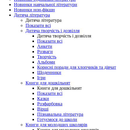
Новинки навчальної літератури
Новинки нон-фікшн
Дитяча література
Дитяча література
Показати всі
Дитяча творчість і дозвілля
Дитяча творчість і дозвілля
Показати всі
Анкети
Розваги
Творчість
Альбоми
Корисні поради для хлопчиків та дівчат
Щоденники
Ігри
Книги для дошкільнят
Книги для дошкільнят
Показати всі
Казки
Розфарбовка
Вірші
Пізнавальна література
Готуємося до школи
Книги для молодших школярів
Книги для молодших школярів