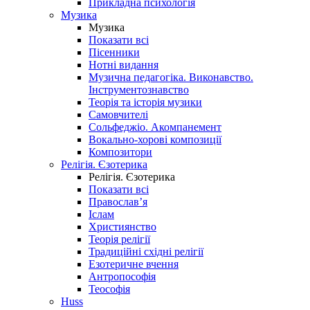
Прикладна психологія
Музика
Музика
Показати всі
Пісенники
Нотні видання
Музична педагогіка. Виконавство.
Інструментознавство
Теорія та історія музики
Самовчителі
Сольфеджіо. Акомпанемент
Вокально-хорові композиції
Композитори
Релігія. Єзотерика
Релігія. Єзотерика
Показати всі
Православ’я
Іслам
Християнство
Теорія релігії
Традиційні східні релігії
Езотеричне вчення
Антропософія
Теософія
Huss