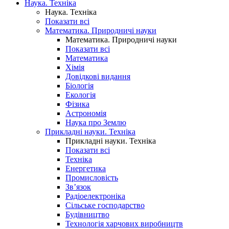
Наука. Техніка
Наука. Техніка
Показати всі
Математика. Природничі науки
Математика. Природничі науки
Показати всі
Математика
Хімія
Довідкові видання
Біологія
Екологія
Фізика
Астрономія
Наука про Землю
Прикладні науки. Техніка
Прикладні науки. Техніка
Показати всі
Техніка
Енергетика
Промисловість
Зв’язок
Радіоелектроніка
Сільське господарство
Будівництво
Технологія харчових виробництв