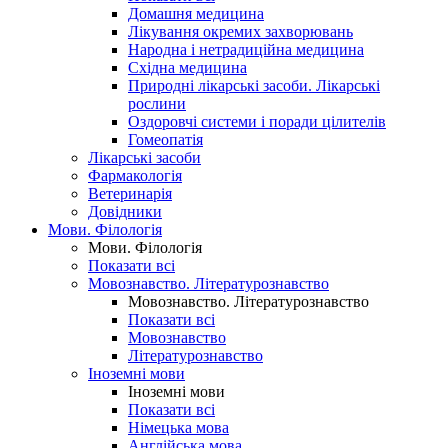
Домашня медицина
Лікування окремих захворювань
Народна і нетрадиційна медицина
Східна медицина
Природні лікарські засоби. Лікарські
рослини
Оздоровчі системи і поради цілителів
Гомеопатія
Лікарські засоби
Фармакологія
Ветеринарія
Довідники
Мови. Філологія
Мови. Філологія
Показати всі
Мовознавство. Літературознавство
Мовознавство. Літературознавство
Показати всі
Мовознавство
Літературознавство
Іноземні мови
Іноземні мови
Показати всі
Німецька мова
Англійська мова