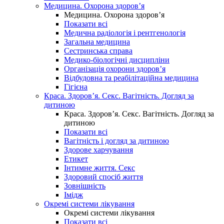
Медицина. Охорона здоров’я
Медицина. Охорона здоров’я
Показати всі
Медична радіологія і рентгенологія
Загальна медицина
Сестринська справа
Медико-біологічні дисципліни
Організація охорони здоров’я
Відбудовна та реабілітаційна медицина
Гігієна
Краса. Здоров’я. Секс. Вагітність. Догляд за
дитиною
Краса. Здоров’я. Секс. Вагітність. Догляд за
дитиною
Показати всі
Вагітність і догляд за дитиною
Здорове харчування
Етикет
Інтимне життя. Секс
Здоровий спосіб життя
Зовнішність
Імідж
Окремі системи лікування
Окремі системи лікування
Показати всі