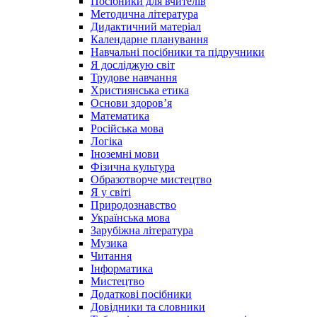
Посібники для вчителів
Методична література
Дидактичний матеріал
Календарне планування
Навчальні посібники та підручники
Я досліджую світ
Трудове навчання
Християнська етика
Основи здоров’я
Математика
Російська мова
Логіка
Іноземні мови
Фізична культура
Образотворче мистецтво
Я у світі
Природознавство
Українська мова
Зарубіжна література
Музика
Читання
Інформатика
Мистецтво
Додаткові посібники
Довідники та словники