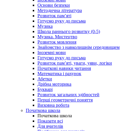
Основи безпеки
Методична література
Розвиток пам’яті
Готуємо руку до письма
Музика
Школа раннього розвитку (0-5)
Музика. Мистецтво
Розвиток мовлення
Знайомство з навколишнім середовищем
Іноземні мови
Готуємо руку до письма
Розвиток пам’яті, уваги, уяви, логіки
Початкові навики читання
Математика і рахунок
Абетки
Дрібна моторика
Букварі
Розвиток загальних здібностей
Перші геометричні поняття
Виховна робота
Початкова школа
Початкова школа
Показати всі
Для вчителів