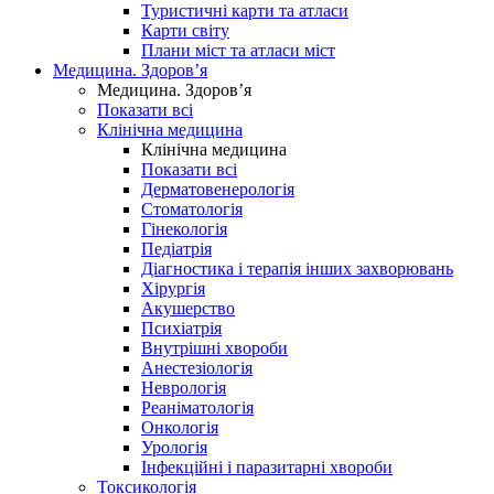
Туристичні карти та атласи
Карти світу
Плани міст та атласи міст
Медицина. Здоров’я
Медицина. Здоров’я
Показати всі
Клінічна медицина
Клінічна медицина
Показати всі
Дерматовенерологія
Стоматологія
Гінекологія
Педіатрія
Діагностика і терапія інших захворювань
Хірургія
Акушерство
Психіатрія
Внутрішні хвороби
Анестезіологія
Неврологія
Реаніматологія
Онкологія
Урологія
Інфекційні і паразитарні хвороби
Токсикологія