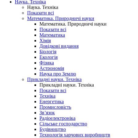
Наука. Техніка
Наука. Техніка
Показати всі
Математика. Природничі науки
Математика. Природничі науки
Показати всі
Математика
Хімія
Довідкові видання
Біологія
Екологія
Фізика
Астрономія
Наука про Землю
Прикладні науки. Техніка
Прикладні науки. Техніка
Показати всі
Техніка
Енергетика
Промисловість
Зв’язок
Радіоелектроніка
Сільське господарство
Будівництво
Технологія харчових виробництв