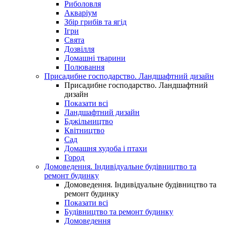
Риболовля
Акваріум
Збір грибів та ягід
Ігри
Свята
Дозвілля
Домашні тварини
Полювання
Присадибне господарство. Ландшафтний дизайн
Присадибне господарство. Ландшафтний
дизайн
Показати всі
Ландшафтний дизайн
Бджільництво
Квітництво
Сад
Домашня худоба і птахи
Город
Домоведення. Індивідуальне будівництво та
ремонт будинку
Домоведення. Індивідуальне будівництво та
ремонт будинку
Показати всі
Будівництво та ремонт будинку
Домоведення