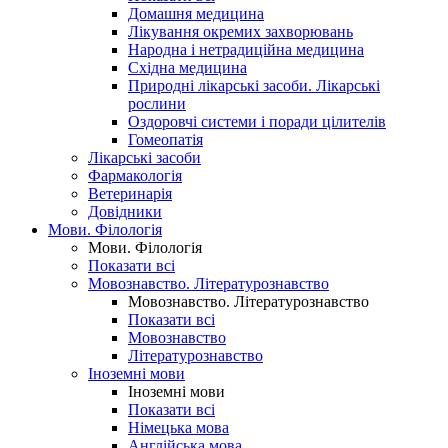
Домашня медицина
Лікування окремих захворювань
Народна і нетрадиційна медицина
Східна медицина
Природні лікарські засоби. Лікарські
рослини
Оздоровчі системи і поради цілителів
Гомеопатія
Лікарські засоби
Фармакологія
Ветеринарія
Довідники
Мови. Філологія
Мови. Філологія
Показати всі
Мовознавство. Літературознавство
Мовознавство. Літературознавство
Показати всі
Мовознавство
Літературознавство
Іноземні мови
Іноземні мови
Показати всі
Німецька мова
Англійська мова