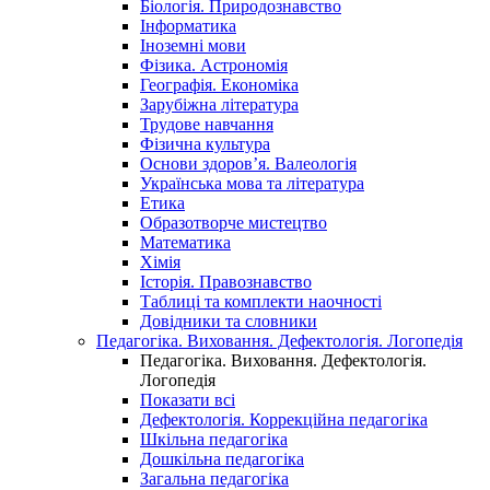
Біологія. Природознавство
Інформатика
Іноземні мови
Фізика. Астрономія
Географія. Економіка
Зарубіжна література
Трудове навчання
Фізична культура
Основи здоров’я. Валеологія
Українська мова та література
Етика
Образотворче мистецтво
Математика
Хімія
Історія. Правознавство
Таблиці та комплекти наочності
Довідники та словники
Педагогіка. Виховання. Дефектологія. Логопедія
Педагогіка. Виховання. Дефектологія.
Логопедія
Показати всі
Дефектологія. Коррекційна педагогіка
Шкільна педагогіка
Дошкільна педагогіка
Загальна педагогіка