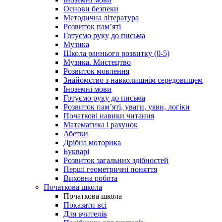
Основи безпеки
Методична література
Розвиток пам’яті
Готуємо руку до письма
Музика
Школа раннього розвитку (0-5)
Музика. Мистецтво
Розвиток мовлення
Знайомство з навколишнім середовищем
Іноземні мови
Готуємо руку до письма
Розвиток пам’яті, уваги, уяви, логіки
Початкові навики читання
Математика і рахунок
Абетки
Дрібна моторика
Букварі
Розвиток загальних здібностей
Перші геометричні поняття
Виховна робота
Початкова школа
Початкова школа
Показати всі
Для вчителів