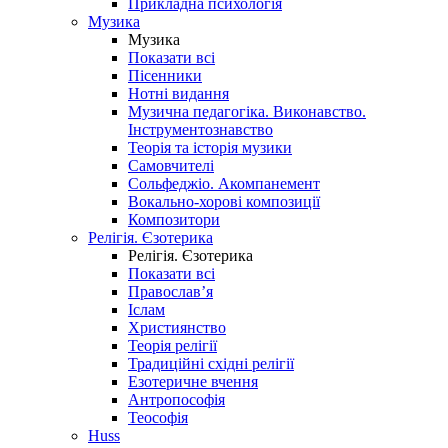
Прикладна психологія
Музика
Музика
Показати всі
Пісенники
Нотні видання
Музична педагогіка. Виконавство.
Інструментознавство
Теорія та історія музики
Самовчителі
Сольфеджіо. Акомпанемент
Вокально-хорові композиції
Композитори
Релігія. Єзотерика
Релігія. Єзотерика
Показати всі
Православ’я
Іслам
Християнство
Теорія релігії
Традиційні східні релігії
Езотеричне вчення
Антропософія
Теософія
Huss