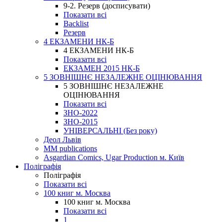
9-2. Резерв (досписувати)
Показати всі
Backlist
Резерв
4 ЕКЗАМЕНИ НК-Б
4 ЕКЗАМЕНИ НК-Б
Показати всі
ЕКЗАМЕН 2015 НК-Б
5 ЗОВНІШНЄ НЕЗАЛЕЖНЕ ОЦІНЮВАННЯ
5 ЗОВНІШНЄ НЕЗАЛЕЖНЕ
ОЦІНЮВАННЯ
Показати всі
ЗНО-2022
ЗНО-2015
УНІВЕРСАЛЬНІ (Без року)
Деол Львів
MM publications
Asgardian Comics, Ugar Production м. Київ
Поліграфія
Поліграфія
Показати всі
100 книг м. Москва
100 книг м. Москва
Показати всі
1