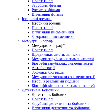
Показати всі
Зарубіжні фільми
Російські фільми
Вітчизняні фільми
Історичні романи
Історичні романи
Показати всі
Вітчизняні письменники
Закордонні письменники
Мемуари. Біографії
Мемуари. Біографії
Показати всі
Щоденники, листи, записки
Мемуари зарубіжних знаменитостей
Біографії зарубіжних знаменитостей
Автобіографії
Збірники біографій
Мемуари вітчизняних знаменитостей
Історії з реальними подіями
Біографії вітчизняних знаменитостей
Детективи. Бойовики
Детективи. Бойовики
Показати всі
Зарубіжні детективи та бойовики
Вітчизняні детективи та бойовики