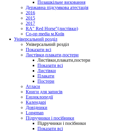
Позашкільне виховання
Державна підсумкова атестація
2016
2015
2017
RA" Red Horse"(листівки)
Co-op media м.Київ
Універсальний розділ
Універсальний розділ
Показати всі
Листівки,плакати,постери
Листівки,плакати,постери
Показати всі
Листівки
Плакати
Постери
Атласи
Книги для записів
Енциклопедії
Календарі
Довідники
Longman
Підручники і посібники
Підручники і посібники
Показати всі