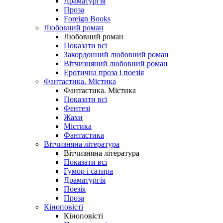
Драматургія
Проза
Foreign Books
Любовний роман
Любовний роман
Показати всі
Закордонний любовний роман
Вітчизняний любовний роман
Еротична проза і поезія
Фантастика. Містика
Фантастика. Містика
Показати всі
Фентезі
Жахи
Містика
Фантастика
Вітчизняна література
Вітчизняна література
Показати всі
Гумор і сатира
Драматургія
Поезія
Проза
Кіноповісті
Кіноповісті