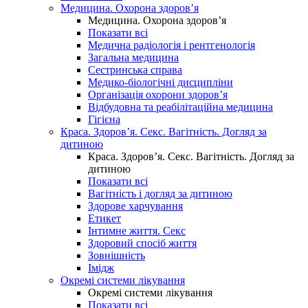
Медицина. Охорона здоров’я
Медицина. Охорона здоров’я
Показати всі
Медична радіологія і рентгенологія
Загальна медицина
Сестринська справа
Медико-біологічні дисципліни
Організація охорони здоров’я
Відбудовна та реабілітаційна медицина
Гігієна
Краса. Здоров’я. Секс. Вагітність. Догляд за
дитиною
Краса. Здоров’я. Секс. Вагітність. Догляд за
дитиною
Показати всі
Вагітність і догляд за дитиною
Здорове харчування
Етикет
Інтимне життя. Секс
Здоровий спосіб життя
Зовнішність
Імідж
Окремі системи лікування
Окремі системи лікування
Показати всі