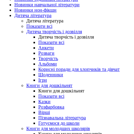
Новинки навчальної літератури
Новинки нон-фікшн
Дитяча література
Дитяча література
Показати всі
Дитяча творчість і дозвілля
Дитяча творчість і дозвілля
Показати всі
Анкети
Розваги
Творчість
Альбоми
Корисні поради для хлопчиків та дівчат
Щоденники
Ігри
Книги для дошкільнят
Книги для дошкільнят
Показати всі
Казки
Розфарбовка
Вірші
Пізнавальна література
Готуємося до школи
Книги для молодших школярів
Книги для молодших школярів