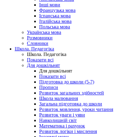
Інші мови
Французька мова
Іспанська мова
Італійська мова
Польська мова
Українська мова
Розмовники
Словники
Школа. Педагогіка
Школа. Педагогіка
Показати всі
Для дошкільнят
Для дошкільнят
Показати всі
Підготовка до школи (5-7)
Прописи
Розвиток загальних здібностей
Школа малювання
Загальна підготовка до школи
Розвиток мовлення, уроки читання
Розвиток уваги і уяви
Навколишній світ
Математика і рахунок
Розвиток логіки і мислення
Іноземні мови