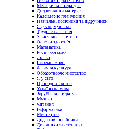
Посібники для вчителів
Методична література
Дидактичний матеріал
Календарне планування
Навчальні посібники та підручники
Я досліджую світ
Трудове навчання
Християнська етика
Основи здоров’я
Математика
Російська мова
Логіка
Іноземні мови
Фізична культура
Образотворче мистецтво
Я у світі
Природознавство
Українська мова
Зарубіжна література
Музика
Читання
Інформатика
Мистецтво
Додаткові посібники
Довідники та словники