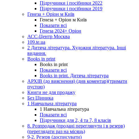
Підручники і посібники 2022
Підручники і посібники 2019
Генеза + Оріон м Київ
Генеза + Оріон м Київ
Показати всі
Генеза 2024+ Оріон
АСС-Центр Москва
109.te.ua
2 Дитяча література. Художня література. Інші
видання.
Books in print
Books in print
Показати всі
Books in print. Дитяча література
АРХІВ (до вияснення) (див коментар)(тримати
пустою)
Книги не для продажу
Без Цінника
1 Навчальна література
1 Навчальна література
Показати всі
Підручники для 2, 4 та 7, 8 класів
8. Розпродаж (продані переглянути і в резерв)
(переглядати раз на місяць)
9-2. Резерв (досписувати)