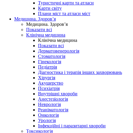
Туристичні карти та атласи
Карти світу
Плани міст та атласи міст
Медицина. Здоров’я
Медицина. Здоров’я
Показати всі
Клінічна медицина
Клінічна медицина
Показати всі
Дерматовенерологія
Стоматологія
Гінекологія
Педіатрія
Діагностика і терапія інших захворювань
Хірургія
Акушерство
Психіатрія
Внутрішні хвороби
Анестезіологія
Неврологія
Реаніматологія
Онкологія
Урологія
Інфекційні і паразитарні хвороби
Токсикологія