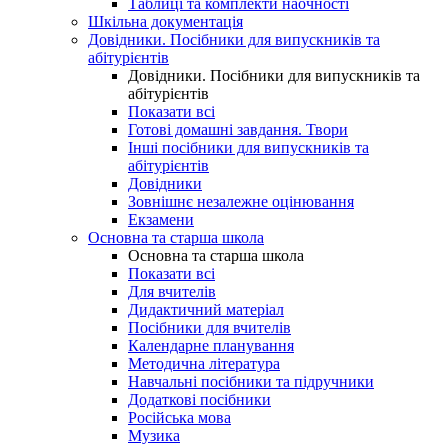
Таблиці та комплекти наочності
Шкільна документація
Довідники. Посібники для випускників та
абітурієнтів
Довідники. Посібники для випускників та
абітурієнтів
Показати всі
Готові домашні завдання. Твори
Інші посібники для випускників та
абітурієнтів
Довідники
Зовнішнє незалежне оцінювання
Екзамени
Основна та старша школа
Основна та старша школа
Показати всі
Для вчителів
Дидактичний матеріал
Посібники для вчителів
Календарне планування
Методична література
Навчальні посібники та підручники
Додаткові посібники
Російська мова
Музика