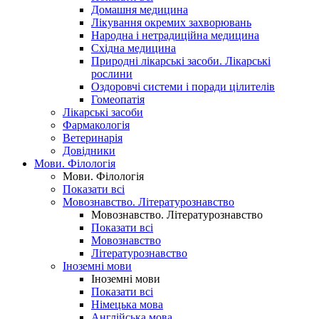
Домашня медицина
Лікування окремих захворювань
Народна і нетрадиційна медицина
Східна медицина
Природні лікарські засоби. Лікарські
рослини
Оздоровчі системи і поради цілителів
Гомеопатія
Лікарські засоби
Фармакологія
Ветеринарія
Довідники
Мови. Філологія
Мови. Філологія
Показати всі
Мовознавство. Літературознавство
Мовознавство. Літературознавство
Показати всі
Мовознавство
Літературознавство
Іноземні мови
Іноземні мови
Показати всі
Німецька мова
Англійська мова