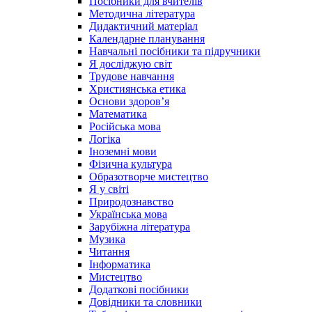
Посібники для вчителів
Методична література
Дидактичний матеріал
Календарне планування
Навчальні посібники та підручники
Я досліджую світ
Трудове навчання
Християнська етика
Основи здоров’я
Математика
Російська мова
Логіка
Іноземні мови
Фізична культура
Образотворче мистецтво
Я у світі
Природознавство
Українська мова
Зарубіжна література
Музика
Читання
Інформатика
Мистецтво
Додаткові посібники
Довідники та словники