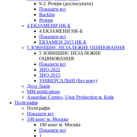
9-2. Резерв (досписувати)
Показати всі
Backlist
Резерв
4 ЕКЗАМЕНИ НК-Б
4 ЕКЗАМЕНИ НК-Б
Показати всі
ЕКЗАМЕН 2015 НК-Б
5 ЗОВНІШНЄ НЕЗАЛЕЖНЕ ОЦІНЮВАННЯ
5 ЗОВНІШНЄ НЕЗАЛЕЖНЕ
ОЦІНЮВАННЯ
Показати всі
ЗНО-2022
ЗНО-2015
УНІВЕРСАЛЬНІ (Без року)
Деол Львів
MM publications
Asgardian Comics, Ugar Production м. Київ
Поліграфія
Поліграфія
Показати всі
100 книг м. Москва
100 книг м. Москва
Показати всі
1