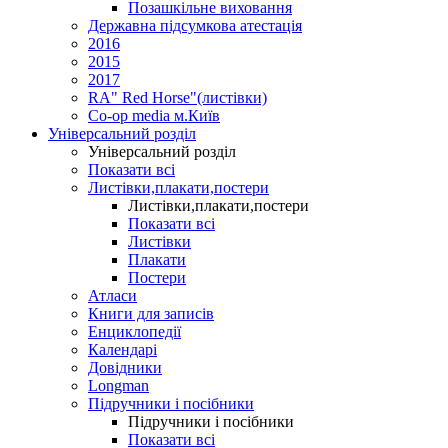
Позашкільне виховання
Державна підсумкова атестація
2016
2015
2017
RA" Red Horse"(листівки)
Co-op media м.Київ
Універсальний розділ
Універсальний розділ
Показати всі
Листівки,плакати,постери
Листівки,плакати,постери
Показати всі
Листівки
Плакати
Постери
Атласи
Книги для записів
Енциклопедії
Календарі
Довідники
Longman
Підручники і посібники
Підручники і посібники
Показати всі