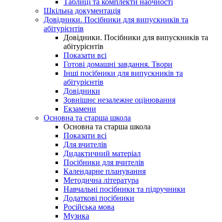
Таблиці та комплекти наочності
Шкільна документація
Довідники. Посібники для випускників та
абітурієнтів
Довідники. Посібники для випускників та
абітурієнтів
Показати всі
Готові домашні завдання. Твори
Інші посібники для випускників та
абітурієнтів
Довідники
Зовнішнє незалежне оцінювання
Екзамени
Основна та старша школа
Основна та старша школа
Показати всі
Для вчителів
Дидактичний матеріал
Посібники для вчителів
Календарне планування
Методична література
Навчальні посібники та підручники
Додаткові посібники
Російська мова
Музика