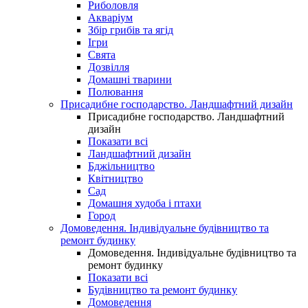
Риболовля
Акваріум
Збір грибів та ягід
Ігри
Свята
Дозвілля
Домашні тварини
Полювання
Присадибне господарство. Ландшафтний дизайн
Присадибне господарство. Ландшафтний
дизайн
Показати всі
Ландшафтний дизайн
Бджільництво
Квітництво
Сад
Домашня худоба і птахи
Город
Домоведення. Індивідуальне будівництво та
ремонт будинку
Домоведення. Індивідуальне будівництво та
ремонт будинку
Показати всі
Будівництво та ремонт будинку
Домоведення