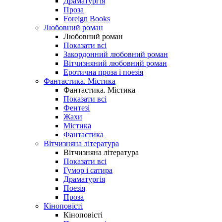
Драматургія
Проза
Foreign Books
Любовний роман
Любовний роман
Показати всі
Закордонний любовний роман
Вітчизняний любовний роман
Еротична проза і поезія
Фантастика. Містика
Фантастика. Містика
Показати всі
Фентезі
Жахи
Містика
Фантастика
Вітчизняна література
Вітчизняна література
Показати всі
Гумор і сатира
Драматургія
Поезія
Проза
Кіноповісті
Кіноповісті