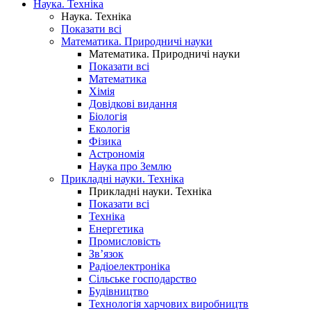
Наука. Техніка
Наука. Техніка
Показати всі
Математика. Природничі науки
Математика. Природничі науки
Показати всі
Математика
Хімія
Довідкові видання
Біологія
Екологія
Фізика
Астрономія
Наука про Землю
Прикладні науки. Техніка
Прикладні науки. Техніка
Показати всі
Техніка
Енергетика
Промисловість
Зв’язок
Радіоелектроніка
Сільське господарство
Будівництво
Технологія харчових виробництв