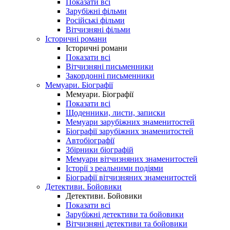
Показати всі
Зарубіжні фільми
Російські фільми
Вітчизняні фільми
Історичні романи
Історичні романи
Показати всі
Вітчизняні письменники
Закордонні письменники
Мемуари. Біографії
Мемуари. Біографії
Показати всі
Щоденники, листи, записки
Мемуари зарубіжних знаменитостей
Біографії зарубіжних знаменитостей
Автобіографії
Збірники біографій
Мемуари вітчизняних знаменитостей
Історії з реальними подіями
Біографії вітчизняних знаменитостей
Детективи. Бойовики
Детективи. Бойовики
Показати всі
Зарубіжні детективи та бойовики
Вітчизняні детективи та бойовики