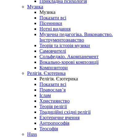
Прикладна психологія
Музика
Музика
Показати всі
Пісенники
Нотні видання
Музична педагогіка. Виконавство.
Інструментознавство
Теорія та історія музики
Самовчителі
Сольфеджіо. Акомпанемент
Вокально-хорові композиції
Композитори
Релігія. Єзотерика
Релігія. Єзотерика
Показати всі
Православ’я
Іслам
Християнство
Теорія релігії
Традиційні східні релігії
Езотеричне вчення
Антропософія
Теософія
Huss