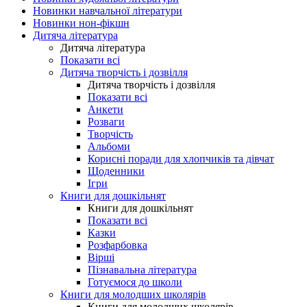
Новинки навчальної літератури
Новинки нон-фікшн
Дитяча література
Дитяча література
Показати всі
Дитяча творчість і дозвілля
Дитяча творчість і дозвілля
Показати всі
Анкети
Розваги
Творчість
Альбоми
Корисні поради для хлопчиків та дівчат
Щоденники
Ігри
Книги для дошкільнят
Книги для дошкільнят
Показати всі
Казки
Розфарбовка
Вірші
Пізнавальна література
Готуємося до школи
Книги для молодших школярів
Книги для молодших школярів