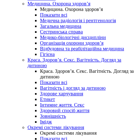
Медицина. Охорона здоров’я
Медицина. Охорона здоров’я
Показати всі
Медична радіологія і рентгенологія
Загальна медицина
Сестринська справа
Медико-біологічні дисципліни
Організація охорони здоров’я
Відбудовна та реабілітаційна медицина
Гігієна
Краса. Здоров’я. Секс. Вагітність. Догляд за
дитиною
Краса. Здоров’я. Секс. Вагітність. Догляд за
дитиною
Показати всі
Вагітність і догляд за дитиною
Здорове харчування
Етикет
Інтимне життя. Секс
Здоровий спосіб життя
Зовнішність
Імідж
Окремі системи лікування
Окремі системи лікування
Показати всі