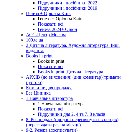
Підручники і посібники 2022
Підручники і посібники 2019
Генеза + Оріон м Київ
Генеза + Оріон м Київ
Показати всі
Генеза 2024+ Оріон
АСС-Центр Москва
109.te.ua
2 Дитяча література. Художня література. Інші
видання.
Books in print
Books in print
Показати всі
Books in print. Дитяча література
АРХІВ (до вияснення) (див коментар)(тримати
пустою)
Книги не для продажу
Без Цінника
1 Навчальна література
1 Навчальна література
Показати всі
Підручники для 2, 4 та 7, 8 класів
8. Розпродаж (продані переглянути і в резерв)
(переглядати раз на місяць)
9-2. Резерв (досписувати)