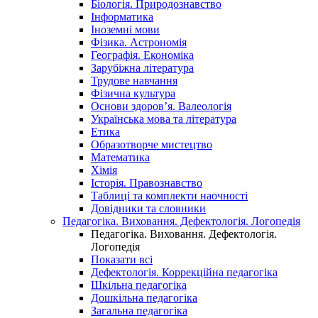
Біологія. Природознавство
Інформатика
Іноземні мови
Фізика. Астрономія
Географія. Економіка
Зарубіжна література
Трудове навчання
Фізична культура
Основи здоров’я. Валеологія
Українська мова та література
Етика
Образотворче мистецтво
Математика
Хімія
Історія. Правознавство
Таблиці та комплекти наочності
Довідники та словники
Педагогіка. Виховання. Дефектологія. Логопедія
Педагогіка. Виховання. Дефектологія.
Логопедія
Показати всі
Дефектологія. Коррекційна педагогіка
Шкільна педагогіка
Дошкільна педагогіка
Загальна педагогіка