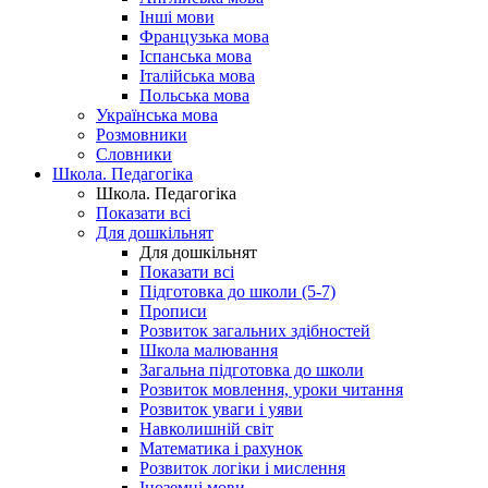
Інші мови
Французька мова
Іспанська мова
Італійська мова
Польська мова
Українська мова
Розмовники
Словники
Школа. Педагогіка
Школа. Педагогіка
Показати всі
Для дошкільнят
Для дошкільнят
Показати всі
Підготовка до школи (5-7)
Прописи
Розвиток загальних здібностей
Школа малювання
Загальна підготовка до школи
Розвиток мовлення, уроки читання
Розвиток уваги і уяви
Навколишній світ
Математика і рахунок
Розвиток логіки і мислення
Іноземні мови