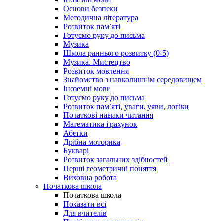
Основи безпеки
Методична література
Розвиток пам’яті
Готуємо руку до письма
Музика
Школа раннього розвитку (0-5)
Музика. Мистецтво
Розвиток мовлення
Знайомство з навколишнім середовищем
Іноземні мови
Готуємо руку до письма
Розвиток пам’яті, уваги, уяви, логіки
Початкові навики читання
Математика і рахунок
Абетки
Дрібна моторика
Букварі
Розвиток загальних здібностей
Перші геометричні поняття
Виховна робота
Початкова школа
Початкова школа
Показати всі
Для вчителів