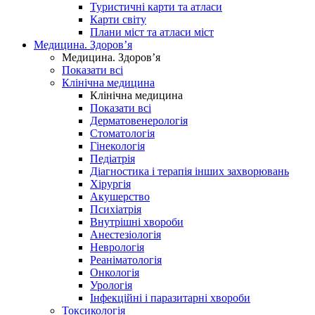
Туристичні карти та атласи
Карти світу
Плани міст та атласи міст
Медицина. Здоров’я
Медицина. Здоров’я
Показати всі
Клінічна медицина
Клінічна медицина
Показати всі
Дерматовенерологія
Стоматологія
Гінекологія
Педіатрія
Діагностика і терапія інших захворювань
Хірургія
Акушерство
Психіатрія
Внутрішні хвороби
Анестезіологія
Неврологія
Реаніматологія
Онкологія
Урологія
Інфекційні і паразитарні хвороби
Токсикологія