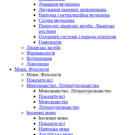
Домашня медицина
Лікування окремих захворювань
Народна і нетрадиційна медицина
Східна медицина
Природні лікарські засоби. Лікарські
рослини
Оздоровчі системи і поради цілителів
Гомеопатія
Лікарські засоби
Фармакологія
Ветеринарія
Довідники
Мови. Філологія
Мови. Філологія
Показати всі
Мовознавство. Літературознавство
Мовознавство. Літературознавство
Показати всі
Мовознавство
Літературознавство
Іноземні мови
Іноземні мови
Показати всі
Німецька мова
Англійська мова