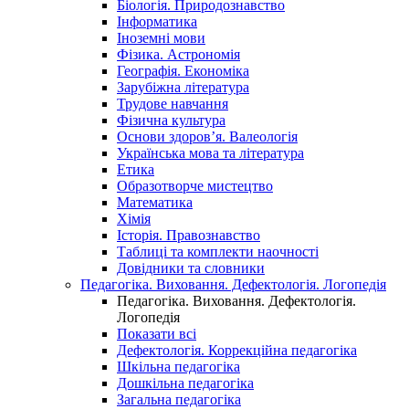
Біологія. Природознавство
Інформатика
Іноземні мови
Фізика. Астрономія
Географія. Економіка
Зарубіжна література
Трудове навчання
Фізична культура
Основи здоров’я. Валеологія
Українська мова та література
Етика
Образотворче мистецтво
Математика
Хімія
Історія. Правознавство
Таблиці та комплекти наочності
Довідники та словники
Педагогіка. Виховання. Дефектологія. Логопедія
Педагогіка. Виховання. Дефектологія.
Логопедія
Показати всі
Дефектологія. Коррекційна педагогіка
Шкільна педагогіка
Дошкільна педагогіка
Загальна педагогіка