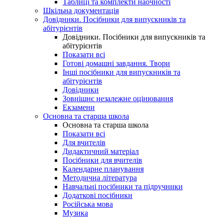
Таблиці та комплекти наочності
Шкільна документація
Довідники. Посібники для випускників та
абітурієнтів
Довідники. Посібники для випускників та
абітурієнтів
Показати всі
Готові домашні завдання. Твори
Інші посібники для випускників та
абітурієнтів
Довідники
Зовнішнє незалежне оцінювання
Екзамени
Основна та старша школа
Основна та старша школа
Показати всі
Для вчителів
Дидактичний матеріал
Посібники для вчителів
Календарне планування
Методична література
Навчальні посібники та підручники
Додаткові посібники
Російська мова
Музика