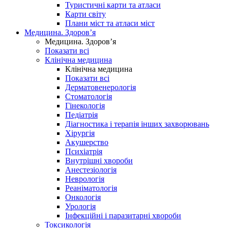
Туристичні карти та атласи
Карти світу
Плани міст та атласи міст
Медицина. Здоров’я
Медицина. Здоров’я
Показати всі
Клінічна медицина
Клінічна медицина
Показати всі
Дерматовенерологія
Стоматологія
Гінекологія
Педіатрія
Діагностика і терапія інших захворювань
Хірургія
Акушерство
Психіатрія
Внутрішні хвороби
Анестезіологія
Неврологія
Реаніматологія
Онкологія
Урологія
Інфекційні і паразитарні хвороби
Токсикологія