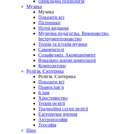
Прикладна психологія
Музика
Музика
Показати всі
Пісенники
Нотні видання
Музична педагогіка. Виконавство.
Інструментознавство
Теорія та історія музики
Самовчителі
Сольфеджіо. Акомпанемент
Вокально-хорові композиції
Композитори
Релігія. Єзотерика
Релігія. Єзотерика
Показати всі
Православ’я
Іслам
Християнство
Теорія релігії
Традиційні східні релігії
Езотеричне вчення
Антропософія
Теософія
Huss