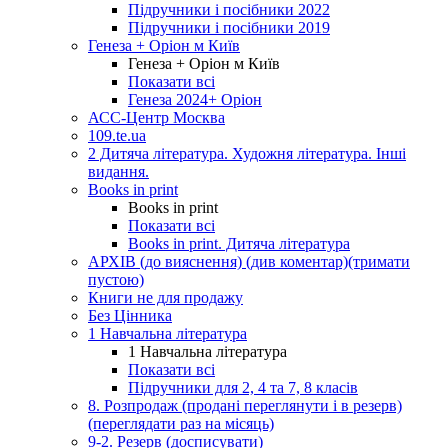
Підручники і посібники 2022
Підручники і посібники 2019
Генеза + Оріон м Київ
Генеза + Оріон м Київ
Показати всі
Генеза 2024+ Оріон
АСС-Центр Москва
109.te.ua
2 Дитяча література. Художня література. Інші
видання.
Books in print
Books in print
Показати всі
Books in print. Дитяча література
АРХІВ (до вияснення) (див коментар)(тримати
пустою)
Книги не для продажу
Без Цінника
1 Навчальна література
1 Навчальна література
Показати всі
Підручники для 2, 4 та 7, 8 класів
8. Розпродаж (продані переглянути і в резерв)
(переглядати раз на місяць)
9-2. Резерв (досписувати)