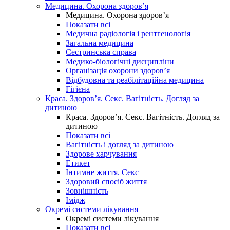
Медицина. Охорона здоров’я
Медицина. Охорона здоров’я
Показати всі
Медична радіологія і рентгенологія
Загальна медицина
Сестринська справа
Медико-біологічні дисципліни
Організація охорони здоров’я
Відбудовна та реабілітаційна медицина
Гігієна
Краса. Здоров’я. Секс. Вагітність. Догляд за
дитиною
Краса. Здоров’я. Секс. Вагітність. Догляд за
дитиною
Показати всі
Вагітність і догляд за дитиною
Здорове харчування
Етикет
Інтимне життя. Секс
Здоровий спосіб життя
Зовнішність
Імідж
Окремі системи лікування
Окремі системи лікування
Показати всі