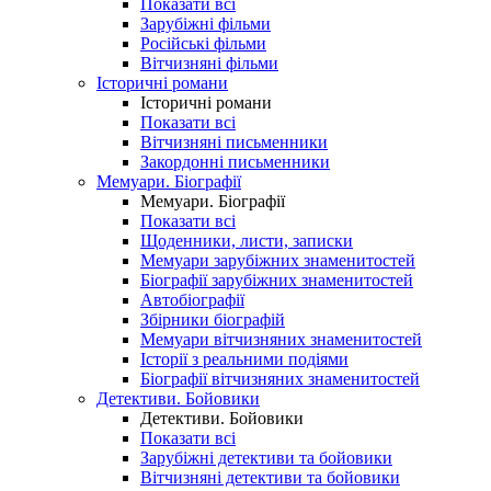
Показати всі
Зарубіжні фільми
Російські фільми
Вітчизняні фільми
Історичні романи
Історичні романи
Показати всі
Вітчизняні письменники
Закордонні письменники
Мемуари. Біографії
Мемуари. Біографії
Показати всі
Щоденники, листи, записки
Мемуари зарубіжних знаменитостей
Біографії зарубіжних знаменитостей
Автобіографії
Збірники біографій
Мемуари вітчизняних знаменитостей
Історії з реальними подіями
Біографії вітчизняних знаменитостей
Детективи. Бойовики
Детективи. Бойовики
Показати всі
Зарубіжні детективи та бойовики
Вітчизняні детективи та бойовики