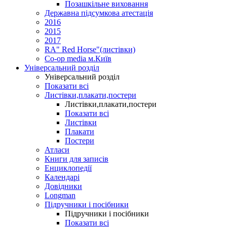
Позашкільне виховання
Державна підсумкова атестація
2016
2015
2017
RA" Red Horse"(листівки)
Co-op media м.Київ
Універсальний розділ
Універсальний розділ
Показати всі
Листівки,плакати,постери
Листівки,плакати,постери
Показати всі
Листівки
Плакати
Постери
Атласи
Книги для записів
Енциклопедії
Календарі
Довідники
Longman
Підручники і посібники
Підручники і посібники
Показати всі