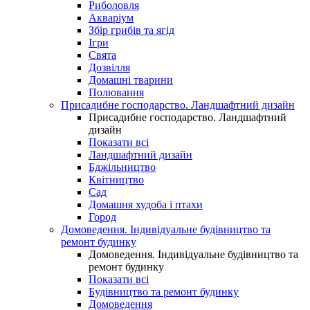
Риболовля
Акваріум
Збір грибів та ягід
Ігри
Свята
Дозвілля
Домашні тварини
Полювання
Присадибне господарство. Ландшафтний дизайн
Присадибне господарство. Ландшафтний
дизайн
Показати всі
Ландшафтний дизайн
Бджільництво
Квітництво
Сад
Домашня худоба і птахи
Город
Домоведення. Індивідуальне будівництво та
ремонт будинку
Домоведення. Індивідуальне будівництво та
ремонт будинку
Показати всі
Будівництво та ремонт будинку
Домоведення