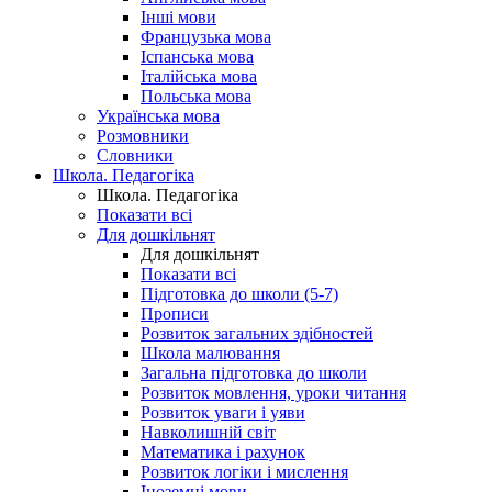
Інші мови
Французька мова
Іспанська мова
Італійська мова
Польська мова
Українська мова
Розмовники
Словники
Школа. Педагогіка
Школа. Педагогіка
Показати всі
Для дошкільнят
Для дошкільнят
Показати всі
Підготовка до школи (5-7)
Прописи
Розвиток загальних здібностей
Школа малювання
Загальна підготовка до школи
Розвиток мовлення, уроки читання
Розвиток уваги і уяви
Навколишній світ
Математика і рахунок
Розвиток логіки і мислення
Іноземні мови