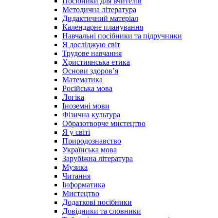
Посібники для вчителів
Методична література
Дидактичний матеріал
Календарне планування
Навчальні посібники та підручники
Я досліджую світ
Трудове навчання
Християнська етика
Основи здоров’я
Математика
Російська мова
Логіка
Іноземні мови
Фізична культура
Образотворче мистецтво
Я у світі
Природознавство
Українська мова
Зарубіжна література
Музика
Читання
Інформатика
Мистецтво
Додаткові посібники
Довідники та словники