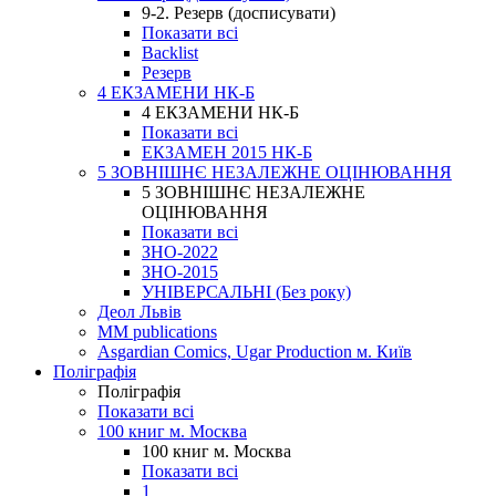
9-2. Резерв (досписувати)
Показати всі
Backlist
Резерв
4 ЕКЗАМЕНИ НК-Б
4 ЕКЗАМЕНИ НК-Б
Показати всі
ЕКЗАМЕН 2015 НК-Б
5 ЗОВНІШНЄ НЕЗАЛЕЖНЕ ОЦІНЮВАННЯ
5 ЗОВНІШНЄ НЕЗАЛЕЖНЕ
ОЦІНЮВАННЯ
Показати всі
ЗНО-2022
ЗНО-2015
УНІВЕРСАЛЬНІ (Без року)
Деол Львів
MM publications
Asgardian Comics, Ugar Production м. Київ
Поліграфія
Поліграфія
Показати всі
100 книг м. Москва
100 книг м. Москва
Показати всі
1