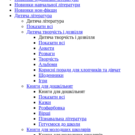
Новинки навчальної літератури
Новинки нон-фікшн
Дитяча література
Дитяча література
Показати всі
Дитяча творчість і дозвілля
Дитяча творчість і дозвілля
Показати всі
Анкети
Розваги
Творчість
Альбоми
Корисні поради для хлопчиків та дівчат
Щоденники
Ігри
Книги для дошкільнят
Книги для дошкільнят
Показати всі
Казки
Розфарбовка
Вірші
Пізнавальна література
Готуємося до школи
Книги для молодших школярів
Книги для молодших школярів