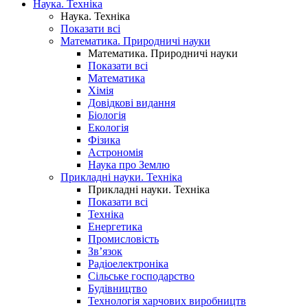
Наука. Техніка
Наука. Техніка
Показати всі
Математика. Природничі науки
Математика. Природничі науки
Показати всі
Математика
Хімія
Довідкові видання
Біологія
Екологія
Фізика
Астрономія
Наука про Землю
Прикладні науки. Техніка
Прикладні науки. Техніка
Показати всі
Техніка
Енергетика
Промисловість
Зв’язок
Радіоелектроніка
Сільське господарство
Будівництво
Технологія харчових виробництв