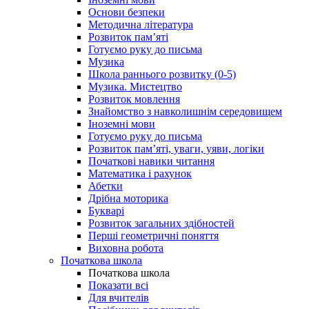
Основи безпеки
Методична література
Розвиток пам’яті
Готуємо руку до письма
Музика
Школа раннього розвитку (0-5)
Музика. Мистецтво
Розвиток мовлення
Знайомство з навколишнім середовищем
Іноземні мови
Готуємо руку до письма
Розвиток пам’яті, уваги, уяви, логіки
Початкові навики читання
Математика і рахунок
Абетки
Дрібна моторика
Букварі
Розвиток загальних здібностей
Перші геометричні поняття
Виховна робота
Початкова школа
Початкова школа
Показати всі
Для вчителів