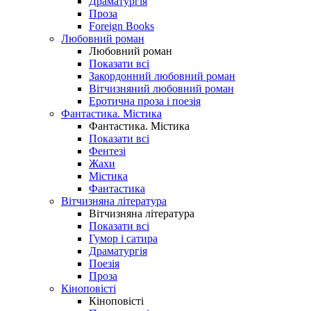
Драматургія
Проза
Foreign Books
Любовний роман
Любовний роман
Показати всі
Закордонний любовний роман
Вітчизняний любовний роман
Еротична проза і поезія
Фантастика. Містика
Фантастика. Містика
Показати всі
Фентезі
Жахи
Містика
Фантастика
Вітчизняна література
Вітчизняна література
Показати всі
Гумор і сатира
Драматургія
Поезія
Проза
Кіноповісті
Кіноповісті