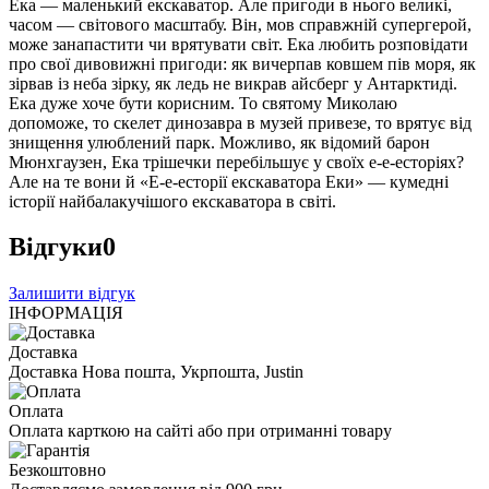
Ека — маленький екскаватор. Але пригоди в нього великі,
часом — світового масштабу. Він, мов справжній супергерой,
може занапастити чи врятувати світ. Ека любить розповідати
про свої дивовижні пригоди: як вичерпав ковшем пів моря, як
зірвав із неба зірку, як ледь не викрав айсберг у Антарктиді.
Ека дуже хоче бути корисним. То святому Миколаю
допоможе, то скелет динозавра в музей привезе, то врятує від
знищення улюблений парк. Можливо, як відомий барон
Мюнхгаузен, Ека трішечки перебільшує у своїх е-е-есторіях?
Але на те вони й «Е-е-есторії екскаватора Еки» — кумедні
історії найбалакучішого екскаватора в світі.
Відгуки
0
Залишити відгук
ІНФОРМАЦІЯ
Доставка
Доставка Нова пошта, Укрпошта, Justin
Оплата
Оплата карткою на сайті або при отриманні товару
Безкоштовно