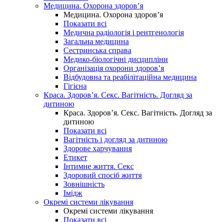
Медицина. Охорона здоров’я
Медицина. Охорона здоров’я
Показати всі
Медична радіологія і рентгенологія
Загальна медицина
Сестринська справа
Медико-біологічні дисципліни
Організація охорони здоров’я
Відбудовна та реабілітаційна медицина
Гігієна
Краса. Здоров’я. Секс. Вагітність. Догляд за
дитиною
Краса. Здоров’я. Секс. Вагітність. Догляд за
дитиною
Показати всі
Вагітність і догляд за дитиною
Здорове харчування
Етикет
Інтимне життя. Секс
Здоровий спосіб життя
Зовнішність
Імідж
Окремі системи лікування
Окремі системи лікування
Показати всі