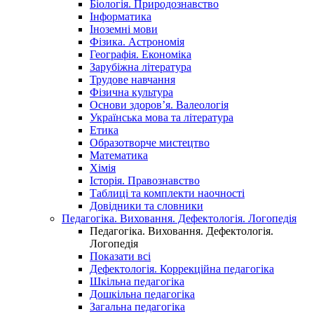
Біологія. Природознавство
Інформатика
Іноземні мови
Фізика. Астрономія
Географія. Економіка
Зарубіжна література
Трудове навчання
Фізична культура
Основи здоров’я. Валеологія
Українська мова та література
Етика
Образотворче мистецтво
Математика
Хімія
Історія. Правознавство
Таблиці та комплекти наочності
Довідники та словники
Педагогіка. Виховання. Дефектологія. Логопедія
Педагогіка. Виховання. Дефектологія.
Логопедія
Показати всі
Дефектологія. Коррекційна педагогіка
Шкільна педагогіка
Дошкільна педагогіка
Загальна педагогіка