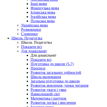
Інші мови
Французька мова
Іспанська мова
Італійська мова
Польська мова
Українська мова
Розмовники
Словники
Школа. Педагогіка
Школа. Педагогіка
Показати всі
Для дошкільнят
Для дошкільнят
Показати всі
Підготовка до школи (5-7)
Прописи
Розвиток загальних здібностей
Школа малювання
Загальна підготовка до школи
Розвиток мовлення, уроки читання
Розвиток уваги і уяви
Навколишній світ
Математика і рахунок
Розвиток логіки і мислення
Іноземні мови