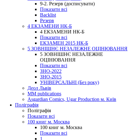
9-2. Резерв (досписувати)
Показати всі
Backlist
Резерв
4 ЕКЗАМЕНИ НК-Б
4 ЕКЗАМЕНИ НК-Б
Показати всі
ЕКЗАМЕН 2015 НК-Б
5 ЗОВНІШНЄ НЕЗАЛЕЖНЕ ОЦІНЮВАННЯ
5 ЗОВНІШНЄ НЕЗАЛЕЖНЕ
ОЦІНЮВАННЯ
Показати всі
ЗНО-2022
ЗНО-2015
УНІВЕРСАЛЬНІ (Без року)
Деол Львів
MM publications
Asgardian Comics, Ugar Production м. Київ
Поліграфія
Поліграфія
Показати всі
100 книг м. Москва
100 книг м. Москва
Показати всі
1