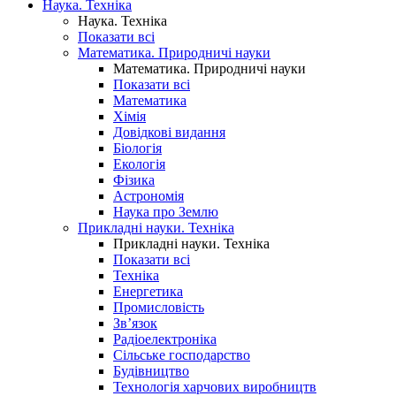
Наука. Техніка
Наука. Техніка
Показати всі
Математика. Природничі науки
Математика. Природничі науки
Показати всі
Математика
Хімія
Довідкові видання
Біологія
Екологія
Фізика
Астрономія
Наука про Землю
Прикладні науки. Техніка
Прикладні науки. Техніка
Показати всі
Техніка
Енергетика
Промисловість
Зв’язок
Радіоелектроніка
Сільське господарство
Будівництво
Технологія харчових виробництв