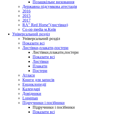
Позашкільне виховання
Державна підсумкова атестація
2016
2015
2017
RA" Red Horse"(листівки)
Co-op media м.Київ
Універсальний розділ
Універсальний розділ
Показати всі
Листівки,плакати,постери
Листівки,плакати,постери
Показати всі
Листівки
Плакати
Постери
Атласи
Книги для записів
Енциклопедії
Календарі
Довідники
Longman
Підручники і посібники
Підручники і посібники
Показати всі