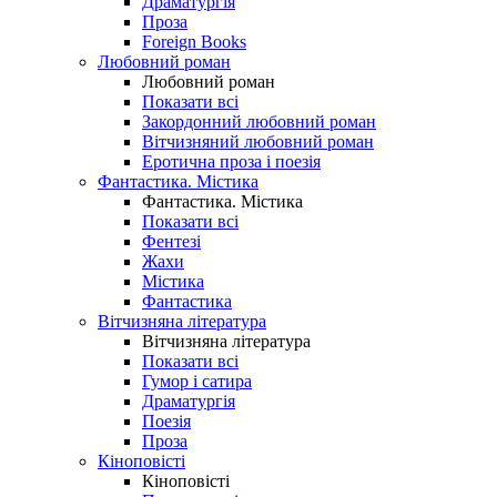
Драматургія
Проза
Foreign Books
Любовний роман
Любовний роман
Показати всі
Закордонний любовний роман
Вітчизняний любовний роман
Еротична проза і поезія
Фантастика. Містика
Фантастика. Містика
Показати всі
Фентезі
Жахи
Містика
Фантастика
Вітчизняна література
Вітчизняна література
Показати всі
Гумор і сатира
Драматургія
Поезія
Проза
Кіноповісті
Кіноповісті