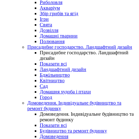
Риболовля
Акваріум
Збір грибів та ягід
Ігри
Свята
Дозвілля
Домашні тварини
Полювання
Присадибне господарство. Ландшафтний дизайн
Присадибне господарство. Ландшафтний
дизайн
Показати всі
Ландшафтний дизайн
Бджільництво
Квітництво
Сад
Домашня худоба і птахи
Город
Домоведення. Індивідуальне будівництво та
ремонт будинку
Домоведення. Індивідуальне будівництво та
ремонт будинку
Показати всі
Будівництво та ремонт будинку
Домоведення