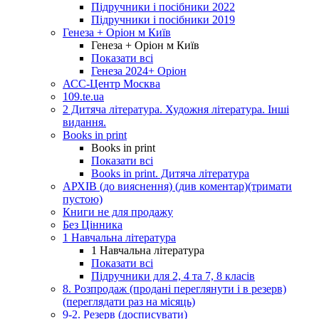
Підручники і посібники 2022
Підручники і посібники 2019
Генеза + Оріон м Київ
Генеза + Оріон м Київ
Показати всі
Генеза 2024+ Оріон
АСС-Центр Москва
109.te.ua
2 Дитяча література. Художня література. Інші
видання.
Books in print
Books in print
Показати всі
Books in print. Дитяча література
АРХІВ (до вияснення) (див коментар)(тримати
пустою)
Книги не для продажу
Без Цінника
1 Навчальна література
1 Навчальна література
Показати всі
Підручники для 2, 4 та 7, 8 класів
8. Розпродаж (продані переглянути і в резерв)
(переглядати раз на місяць)
9-2. Резерв (досписувати)