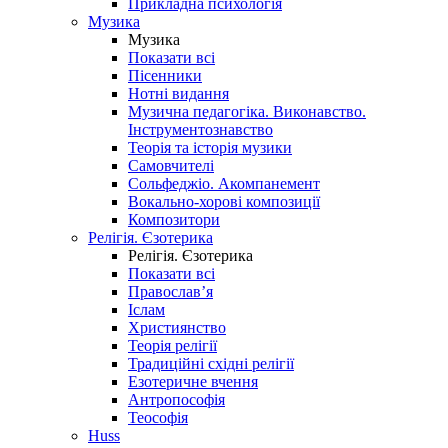
Прикладна психологія
Музика
Музика
Показати всі
Пісенники
Нотні видання
Музична педагогіка. Виконавство.
Інструментознавство
Теорія та історія музики
Самовчителі
Сольфеджіо. Акомпанемент
Вокально-хорові композиції
Композитори
Релігія. Єзотерика
Релігія. Єзотерика
Показати всі
Православ’я
Іслам
Християнство
Теорія релігії
Традиційні східні релігії
Езотеричне вчення
Антропософія
Теософія
Huss