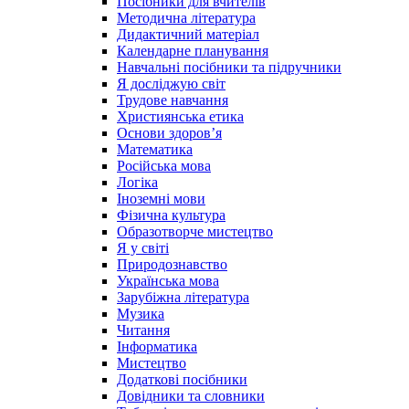
Посібники для вчителів
Методична література
Дидактичний матеріал
Календарне планування
Навчальні посібники та підручники
Я досліджую світ
Трудове навчання
Християнська етика
Основи здоров’я
Математика
Російська мова
Логіка
Іноземні мови
Фізична культура
Образотворче мистецтво
Я у світі
Природознавство
Українська мова
Зарубіжна література
Музика
Читання
Інформатика
Мистецтво
Додаткові посібники
Довідники та словники