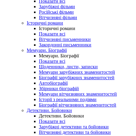
Показати всі
Зарубіжні фільми
Російські фільми
Вітчизняні фільми
Історичні романи
Історичні романи
Показати всі
Вітчизняні письменники
Закордонні письменники
Мемуари. Біографії
Мемуари. Біографії
Показати всі
Щоденники, листи, записки
Мемуари зарубіжних знаменитостей
Біографії зарубіжних знаменитостей
Автобіографії
Збірники біографій
Мемуари вітчизняних знаменитостей
Історії з реальними подіями
Біографії вітчизняних знаменитостей
Детективи. Бойовики
Детективи. Бойовики
Показати всі
Зарубіжні детективи та бойовики
Вітчизняні детективи та бойовики