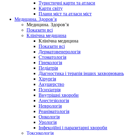
Туристичні карти та атласи
Карти світу
Плани міст та атласи міст
Медицина. Здоров’я
Медицина. Здоров’я
Показати всі
Клінічна медицина
Клінічна медицина
Показати всі
Дерматовенерологія
Стоматологія
Гінекологія
Педіатрія
Діагностика і терапія інших захворювань
Хірургія
Акушерство
Психіатрія
Внутрішні хвороби
Анестезіологія
Неврологія
Реаніматологія
Онкологія
Урологія
Інфекційні і паразитарні хвороби
Токсикологія