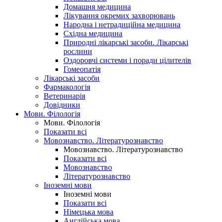
Домашня медицина
Лікування окремих захворювань
Народна і нетрадиційна медицина
Східна медицина
Природні лікарські засоби. Лікарські
рослини
Оздоровчі системи і поради цілителів
Гомеопатія
Лікарські засоби
Фармакологія
Ветеринарія
Довідники
Мови. Філологія
Мови. Філологія
Показати всі
Мовознавство. Літературознавство
Мовознавство. Літературознавство
Показати всі
Мовознавство
Літературознавство
Іноземні мови
Іноземні мови
Показати всі
Німецька мова
Англійська мова