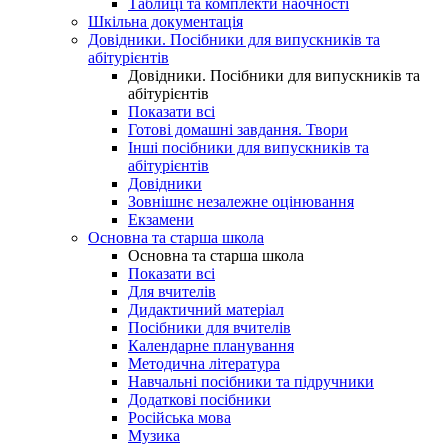
Таблиці та комплекти наочності
Шкільна документація
Довідники. Посібники для випускників та
абітурієнтів
Довідники. Посібники для випускників та
абітурієнтів
Показати всі
Готові домашні завдання. Твори
Інші посібники для випускників та
абітурієнтів
Довідники
Зовнішнє незалежне оцінювання
Екзамени
Основна та старша школа
Основна та старша школа
Показати всі
Для вчителів
Дидактичний матеріал
Посібники для вчителів
Календарне планування
Методична література
Навчальні посібники та підручники
Додаткові посібники
Російська мова
Музика