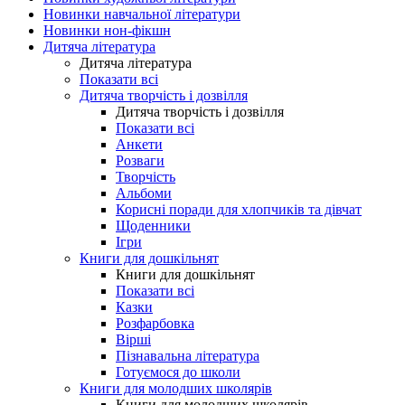
Новинки навчальної літератури
Новинки нон-фікшн
Дитяча література
Дитяча література
Показати всі
Дитяча творчість і дозвілля
Дитяча творчість і дозвілля
Показати всі
Анкети
Розваги
Творчість
Альбоми
Корисні поради для хлопчиків та дівчат
Щоденники
Ігри
Книги для дошкільнят
Книги для дошкільнят
Показати всі
Казки
Розфарбовка
Вірші
Пізнавальна література
Готуємося до школи
Книги для молодших школярів
Книги для молодших школярів