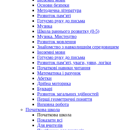
Основи безпеки
Методична література
Розвиток пам’яті
Готуємо руку до письма
Музика
Школа раннього розвитку (0-5)
Музика. Мистецтво
Розвиток мовлення
Знайомство з навколишнім середовищем
Іноземні мови
Готуємо руку до письма
Розвиток пам’яті, уваги, уяви, логіки
Початкові навики читання
Математика і рахунок
Абетки
Дрібна моторика
Букварі
Розвиток загальних здібностей
Перші геометричні поняття
Виховна робота
Початкова школа
Початкова школа
Показати всі
Для вчителів