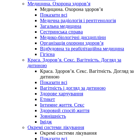
Медицина. Охорона здоров’я
Медицина. Охорона здоров’я
Показати всі
Медична радіологія і рентгенологія
Загальна медицина
Сестринська справа
Медико-біологічні дисципліни
Організація охорони здоров’я
Відбудовна та реабілітаційна медицина
Гігієна
Краса. Здоров’я. Секс. Вагітність. Догляд за
дитиною
Краса. Здоров’я. Секс. Вагітність. Догляд за
дитиною
Показати всі
Вагітність і догляд за дитиною
Здорове харчування
Етикет
Інтимне життя. Секс
Здоровий спосіб життя
Зовнішність
Імідж
Окремі системи лікування
Окремі системи лікування
Показати всі