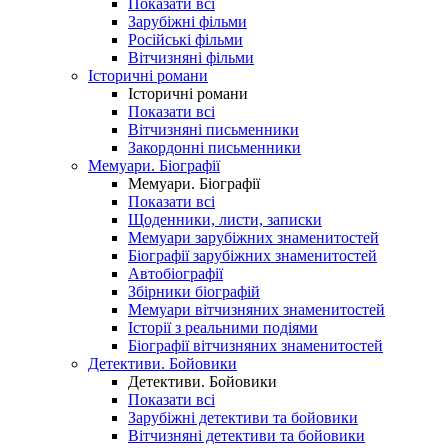
Показати всі
Зарубіжні фільми
Російські фільми
Вітчизняні фільми
Історичні романи
Історичні романи
Показати всі
Вітчизняні письменники
Закордонні письменники
Мемуари. Біографії
Мемуари. Біографії
Показати всі
Щоденники, листи, записки
Мемуари зарубіжних знаменитостей
Біографії зарубіжних знаменитостей
Автобіографії
Збірники біографій
Мемуари вітчизняних знаменитостей
Історії з реальними подіями
Біографії вітчизняних знаменитостей
Детективи. Бойовики
Детективи. Бойовики
Показати всі
Зарубіжні детективи та бойовики
Вітчизняні детективи та бойовики