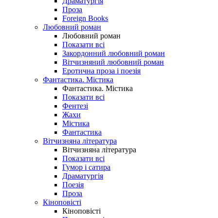
Драматургія
Проза
Foreign Books
Любовний роман
Любовний роман
Показати всі
Закордонний любовний роман
Вітчизняний любовний роман
Еротична проза і поезія
Фантастика. Містика
Фантастика. Містика
Показати всі
Фентезі
Жахи
Містика
Фантастика
Вітчизняна література
Вітчизняна література
Показати всі
Гумор і сатира
Драматургія
Поезія
Проза
Кіноповісті
Кіноповісті