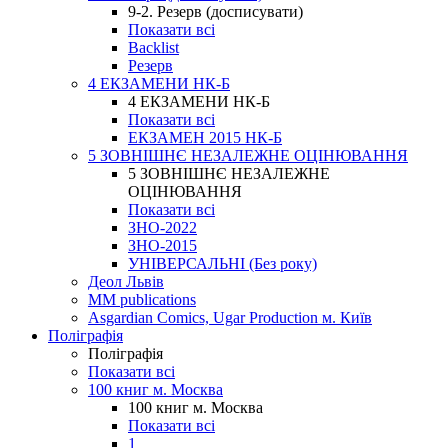
9-2. Резерв (досписувати)
Показати всі
Backlist
Резерв
4 ЕКЗАМЕНИ НК-Б
4 ЕКЗАМЕНИ НК-Б
Показати всі
ЕКЗАМЕН 2015 НК-Б
5 ЗОВНІШНЄ НЕЗАЛЕЖНЕ ОЦІНЮВАННЯ
5 ЗОВНІШНЄ НЕЗАЛЕЖНЕ
ОЦІНЮВАННЯ
Показати всі
ЗНО-2022
ЗНО-2015
УНІВЕРСАЛЬНІ (Без року)
Деол Львів
MM publications
Asgardian Comics, Ugar Production м. Київ
Поліграфія
Поліграфія
Показати всі
100 книг м. Москва
100 книг м. Москва
Показати всі
1