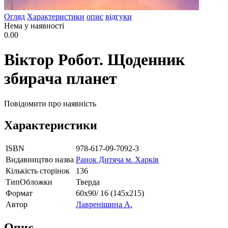
Огляд
Характеристики
опис
відгуки
Нема у наявності
0.00
Віктор Робот. Щоденник
збирача планет
Повідомити про наявність
Характеристики
ISBN
978-617-09-7092-3
Видавництво назва
Ранок Дитяча м. Харків
Кількість сторінок
136
ТипОбложки
Тверда
Формат
60х90/ 16 (145х215)
Автор
Лавренішина А.
Опис