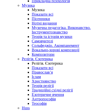
Прикладна психологія
Музика
Музика
Показати всі
Пісенники
Нотні видання
Музична педагогіка. Виконавство.
Інструментознавство
Теорія та історія музики
Самовчителі
Сольфеджіо. Акомпанемент
Вокально-хорові композиції
Композитори
Релігія. Єзотерика
Релігія. Єзотерика
Показати всі
Православ’я
Іслам
Християнство
Теорія релігії
Традиційні східні релігії
Езотеричне вчення
Антропософія
Теософія
Huss