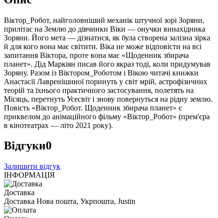
Віктор_Робот, найголовніший механік штучної зорі Зоряни,
прилітає на Землю до дівчинки Віки — онучки винахідника
Зоряни. Його мета — дізнатися, як була створена залізна зірка
й для кого вона має світити. Віка не може відповісти на всі
запитання Віктора, проте вона має «Щоденник збирача
планет». Дід Маркіян писав його якраз тоді, коли придумував
Зоряну. Разом із Віктором_Роботом і Вікою читачі книжки
Анастасії Лавренішиної поринуть у світ мрій, астрофізичних
теорій та їхнього практичного застосування, полетять на
Місяць, перетнуть Усесвіт і знову повернуться на рідну землю.
Повість «Віктор_Робот. Щоденник збирача планет» є
приквелом до анімаційного фільму «Віктор_Робот» (прем'єра
в кінотеатрах — літо 2021 року).
Відгуки
0
Залишити відгук
ІНФОРМАЦІЯ
Доставка
Доставка Нова пошта, Укрпошта, Justin