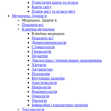
Туристичні карти та атласи
Карти світу
Плани міст та атласи міст
Медицина. Здоров’я
Медицина. Здоров’я
Показати всі
Клінічна медицина
Клінічна медицина
Показати всі
Дерматовенерологія
Стоматологія
Гінекологія
Педіатрія
Діагностика і терапія інших захворювань
Хірургія
Акушерство
Психіатрія
Внутрішні хвороби
Анестезіологія
Неврологія
Реаніматологія
Онкологія
Урологія
Інфекційні і паразитарні хвороби
Токсикологія