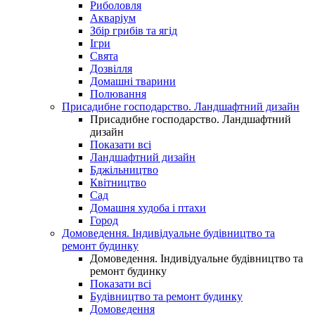
Риболовля
Акваріум
Збір грибів та ягід
Ігри
Свята
Дозвілля
Домашні тварини
Полювання
Присадибне господарство. Ландшафтний дизайн
Присадибне господарство. Ландшафтний
дизайн
Показати всі
Ландшафтний дизайн
Бджільництво
Квітництво
Сад
Домашня худоба і птахи
Город
Домоведення. Індивідуальне будівництво та
ремонт будинку
Домоведення. Індивідуальне будівництво та
ремонт будинку
Показати всі
Будівництво та ремонт будинку
Домоведення