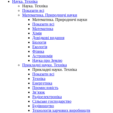
Наука. Техніка
Наука. Техніка
Показати всі
Математика. Природничі науки
Математика. Природничі науки
Показати всі
Математика
Хімія
Довідкові видання
Біологія
Екологія
Фізика
Астрономія
Наука про Землю
Прикладні науки. Техніка
Прикладні науки. Техніка
Показати всі
Техніка
Енергетика
Промисловість
Зв’язок
Радіоелектроніка
Сільське господарство
Будівництво
Технологія харчових виробництв