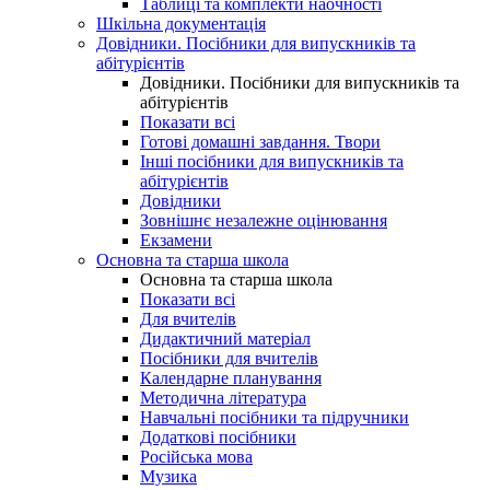
Таблиці та комплекти наочності
Шкільна документація
Довідники. Посібники для випускників та
абітурієнтів
Довідники. Посібники для випускників та
абітурієнтів
Показати всі
Готові домашні завдання. Твори
Інші посібники для випускників та
абітурієнтів
Довідники
Зовнішнє незалежне оцінювання
Екзамени
Основна та старша школа
Основна та старша школа
Показати всі
Для вчителів
Дидактичний матеріал
Посібники для вчителів
Календарне планування
Методична література
Навчальні посібники та підручники
Додаткові посібники
Російська мова
Музика