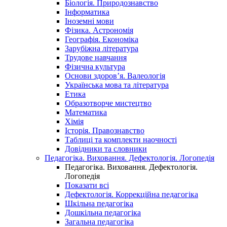
Біологія. Природознавство
Інформатика
Іноземні мови
Фізика. Астрономія
Географія. Економіка
Зарубіжна література
Трудове навчання
Фізична культура
Основи здоров’я. Валеологія
Українська мова та література
Етика
Образотворче мистецтво
Математика
Хімія
Історія. Правознавство
Таблиці та комплекти наочності
Довідники та словники
Педагогіка. Виховання. Дефектологія. Логопедія
Педагогіка. Виховання. Дефектологія.
Логопедія
Показати всі
Дефектологія. Коррекційна педагогіка
Шкільна педагогіка
Дошкільна педагогіка
Загальна педагогіка