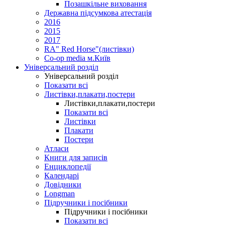
Позашкільне виховання
Державна підсумкова атестація
2016
2015
2017
RA" Red Horse"(листівки)
Co-op media м.Київ
Універсальний розділ
Універсальний розділ
Показати всі
Листівки,плакати,постери
Листівки,плакати,постери
Показати всі
Листівки
Плакати
Постери
Атласи
Книги для записів
Енциклопедії
Календарі
Довідники
Longman
Підручники і посібники
Підручники і посібники
Показати всі