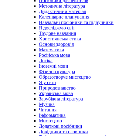
Посібники для вчителів
Методична література
Дидактичний матеріал
Календарне планування
Навчальні посібники та підручники
Я досліджую світ
Трудове навчання
Християнська етика
Основи здоров’я
Математика
Російська мова
Логіка
Іноземні мови
Фізична культура
Образотворче мистецтво
Я у світі
Природознавство
Українська мова
Зарубіжна література
Музика
Читання
Інформатика
Мистецтво
Додаткові посібники
Довідники та словники