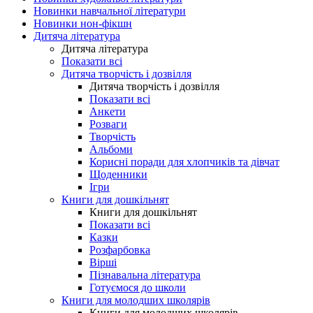
Новинки навчальної літератури
Новинки нон-фікшн
Дитяча література
Дитяча література
Показати всі
Дитяча творчість і дозвілля
Дитяча творчість і дозвілля
Показати всі
Анкети
Розваги
Творчість
Альбоми
Корисні поради для хлопчиків та дівчат
Щоденники
Ігри
Книги для дошкільнят
Книги для дошкільнят
Показати всі
Казки
Розфарбовка
Вірші
Пізнавальна література
Готуємося до школи
Книги для молодших школярів
Книги для молодших школярів