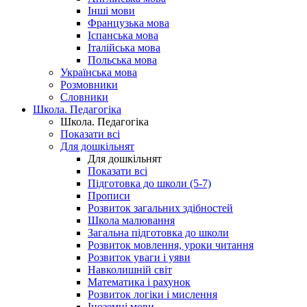
Інші мови
Французька мова
Іспанська мова
Італійська мова
Польська мова
Українська мова
Розмовники
Словники
Школа. Педагогіка
Школа. Педагогіка
Показати всі
Для дошкільнят
Для дошкільнят
Показати всі
Підготовка до школи (5-7)
Прописи
Розвиток загальних здібностей
Школа малювання
Загальна підготовка до школи
Розвиток мовлення, уроки читання
Розвиток уваги і уяви
Навколишній світ
Математика і рахунок
Розвиток логіки і мислення
Іноземні мови