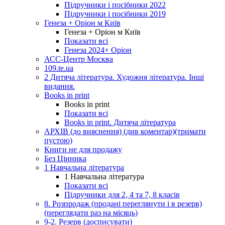
Підручники і посібники 2022
Підручники і посібники 2019
Генеза + Оріон м Київ
Генеза + Оріон м Київ
Показати всі
Генеза 2024+ Оріон
АСС-Центр Москва
109.te.ua
2 Дитяча література. Художня література. Інші
видання.
Books in print
Books in print
Показати всі
Books in print. Дитяча література
АРХІВ (до вияснення) (див коментар)(тримати
пустою)
Книги не для продажу
Без Цінника
1 Навчальна література
1 Навчальна література
Показати всі
Підручники для 2, 4 та 7, 8 класів
8. Розпродаж (продані переглянути і в резерв)
(переглядати раз на місяць)
9-2. Резерв (досписувати)