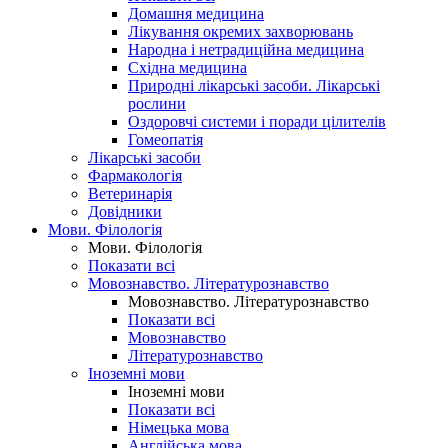
Домашня медицина
Лікування окремих захворювань
Народна і нетрадиційна медицина
Східна медицина
Природні лікарські засоби. Лікарські
рослини
Оздоровчі системи і поради цілителів
Гомеопатія
Лікарські засоби
Фармакологія
Ветеринарія
Довідники
Мови. Філологія
Мови. Філологія
Показати всі
Мовознавство. Літературознавство
Мовознавство. Літературознавство
Показати всі
Мовознавство
Літературознавство
Іноземні мови
Іноземні мови
Показати всі
Німецька мова
Англійська мова