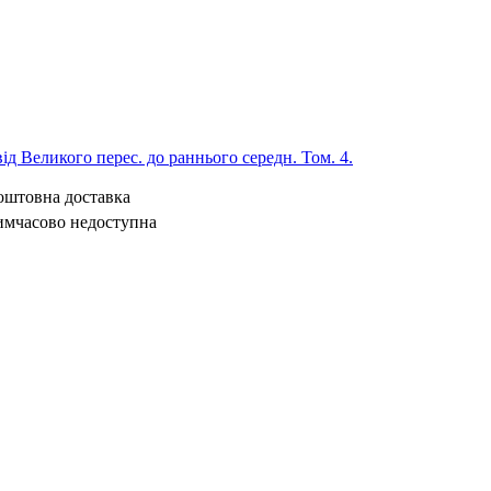
 від Великого перес. до раннього середн. Том. 4.
коштовна доставка
имчасово недоступна