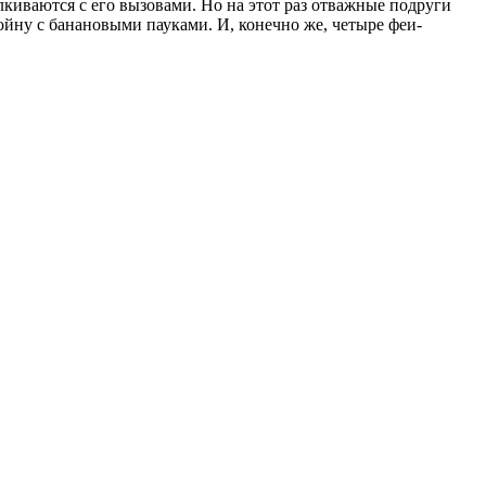
лкиваются с его вызовами. Но на этот раз отважные подруги
ойну с банановыми пауками. И, конечно же, четыре феи-