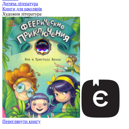
Дитяча література
Книги для школярів
Художня література
Переглянути книгу