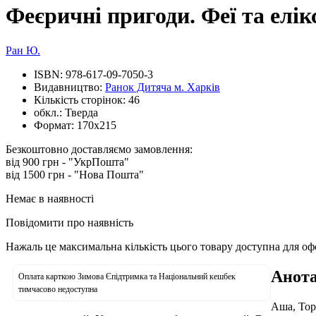
Феєричні пригоди. Феї та елі
Ран Ю.
ISBN:
978-617-09-7050-3
Видавництво:
Ранок Дитяча м. Харків
Кількість сторінок:
46
обкл.:
Тверда
Формат:
170х215
Безкоштовно доставляємо замовлення:
від 900 грн - "УкрПошта"
від 1500 грн - "Нова Пошта"
Немає в наявності
Повідомити про наявність
Нажаль це максимальна кількість цього товару доступна для о
Анота
Оплата карткою Зимова Єпідтримка та Національний кешбек
тимчасово недоступна
Аша, Тор