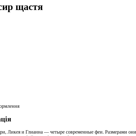
ксир щастя
формлення
ція
ри, Ликея и Глианна — четыре современные феи. Размерами они