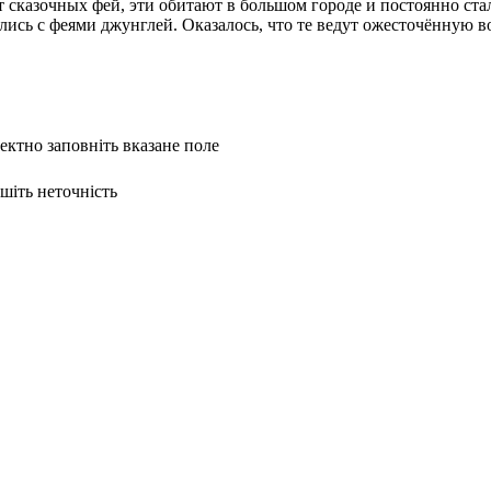
т сказочных фей, эти обитают в большом городе и постоянно ста
лись с феями джунглей. Оказалось, что те ведут ожесточённую в
ректно заповніть вказане поле
ишіть неточність