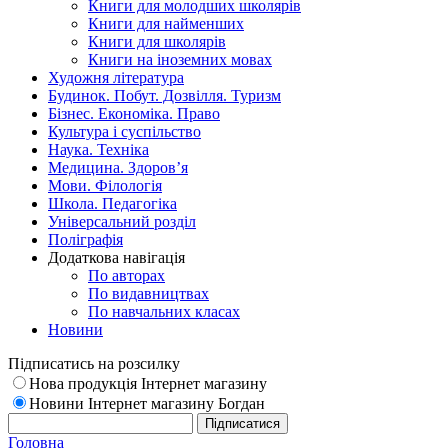
Книги для молодших школярів
Книги для найменших
Книги для школярів
Книги на іноземних мовах
Художня література
Будинок. Побут. Дозвілля. Туризм
Бізнес. Економіка. Право
Культура і суспільство
Наука. Техніка
Медицина. Здоров’я
Мови. Філологія
Школа. Педагогіка
Універсальний розділ
Поліграфія
Додаткова навігація
По авторах
По видавництвах
По навчальних класах
Новини
Підписатись на розсилку
Нова продукція Інтернет магазину
Новини Інтернет магазину Богдан
Головна