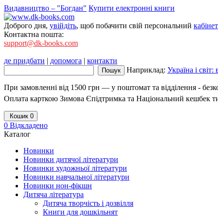
Видавництво – "Богдан"
Купити електронні книги
Доброго дня,
увійдіть
, щоб побачити свій персональний
кабінет
Контактна пошта:
support@dk-books.com
де придбати
|
допомога
|
контакти
Наприклад:
Україна і світ:
При замовленні від 1500 грн — у поштомат та відділення - без
Оплата карткою Зимова Єпідтримка та Національний кешбек т
Кошик
0
0
Відкладено
Каталог
Новинки
Новинки дитячої літератури
Новинки художньої літератури
Новинки навчальної літератури
Новинки нон-фікшн
Дитяча література
Дитяча творчість і дозвілля
Книги для дошкільнят