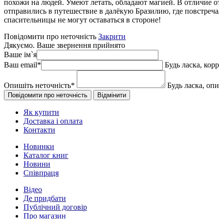
похожи на людей. Умеют летать, обладают магией. В отличие о
отправились в путешествие в далёкую Бразилию, где повстреча
спасительницы не могут оставаться в стороне!
Повідомити про неточність
Закрити
Дякуємо. Ваше звернення прийнято
Ваше ім`я
Ваш email
*
Будь ласка, кор
Опишіть неточність
*
Будь ласка, оп
Як купити
Доставка і оплата
Контакти
Новинки
Каталог книг
Новини
Співпраця
Відео
Де придбати
Публічний договір
Про магазин