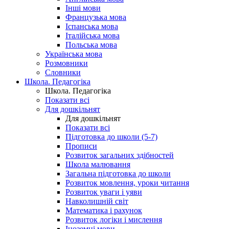
Інші мови
Французька мова
Іспанська мова
Італійська мова
Польська мова
Українська мова
Розмовники
Словники
Школа. Педагогіка
Школа. Педагогіка
Показати всі
Для дошкільнят
Для дошкільнят
Показати всі
Підготовка до школи (5-7)
Прописи
Розвиток загальних здібностей
Школа малювання
Загальна підготовка до школи
Розвиток мовлення, уроки читання
Розвиток уваги і уяви
Навколишній світ
Математика і рахунок
Розвиток логіки і мислення
Іноземні мови