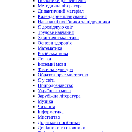
Посібники для вчителів
Методична література
Дидактичний матеріал
Календарне планування
Навчальні посібники та підручники
Я досліджую світ
Трудове навчання
Християнська етика
Основи здоров’я
Математика
Російська мова
Логіка
Іноземні мови
Фізична культура
Образотворче мистецтво
Я у світі
Природознавство
Українська мова
Зарубіжна література
Музика
Читання
Інформатика
Мистецтво
Додаткові посібники
Довідники та словники