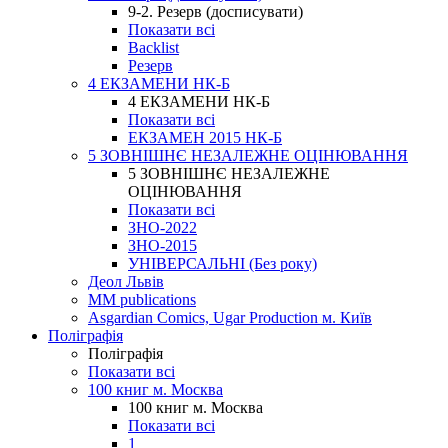
9-2. Резерв (досписувати)
Показати всі
Backlist
Резерв
4 ЕКЗАМЕНИ НК-Б
4 ЕКЗАМЕНИ НК-Б
Показати всі
ЕКЗАМЕН 2015 НК-Б
5 ЗОВНІШНЄ НЕЗАЛЕЖНЕ ОЦІНЮВАННЯ
5 ЗОВНІШНЄ НЕЗАЛЕЖНЕ
ОЦІНЮВАННЯ
Показати всі
ЗНО-2022
ЗНО-2015
УНІВЕРСАЛЬНІ (Без року)
Деол Львів
MM publications
Asgardian Comics, Ugar Production м. Київ
Поліграфія
Поліграфія
Показати всі
100 книг м. Москва
100 книг м. Москва
Показати всі
1