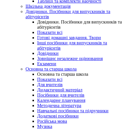
Таблиці та комплекти наочності
Шкільна документація
Довідники. Посібники для випускників та
абітурієнтів
Довідники. Посібники для випускників та
абітурієнтів
Показати всі
Готові домашні завдання. Твори
Інші посібники для випускників та
абітурієнтів
Довідники
Зовнішнє незалежне оцінювання
Екзамени
Основна та старша школа
Основна та старша школа
Показати всі
Для вчителів
Дидактичний матеріал
Посібники для вчителів
Календарне планування
Методична література
Навчальні посібники та підручники
Додаткові посібники
Російська мова
Музика