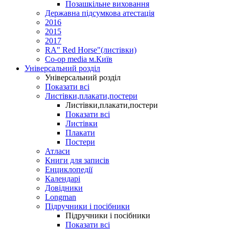
Позашкільне виховання
Державна підсумкова атестація
2016
2015
2017
RA" Red Horse"(листівки)
Co-op media м.Київ
Універсальний розділ
Універсальний розділ
Показати всі
Листівки,плакати,постери
Листівки,плакати,постери
Показати всі
Листівки
Плакати
Постери
Атласи
Книги для записів
Енциклопедії
Календарі
Довідники
Longman
Підручники і посібники
Підручники і посібники
Показати всі