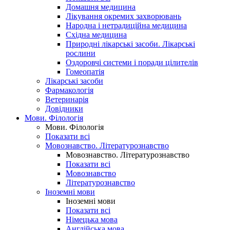
Домашня медицина
Лікування окремих захворювань
Народна і нетрадиційна медицина
Східна медицина
Природні лікарські засоби. Лікарські
рослини
Оздоровчі системи і поради цілителів
Гомеопатія
Лікарські засоби
Фармакологія
Ветеринарія
Довідники
Мови. Філологія
Мови. Філологія
Показати всі
Мовознавство. Літературознавство
Мовознавство. Літературознавство
Показати всі
Мовознавство
Літературознавство
Іноземні мови
Іноземні мови
Показати всі
Німецька мова
Англійська мова