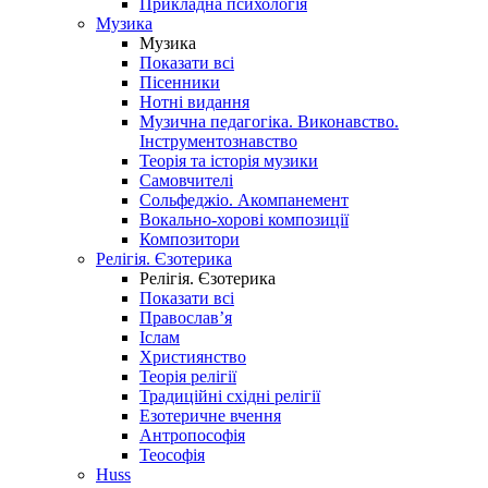
Прикладна психологія
Музика
Музика
Показати всі
Пісенники
Нотні видання
Музична педагогіка. Виконавство.
Інструментознавство
Теорія та історія музики
Самовчителі
Сольфеджіо. Акомпанемент
Вокально-хорові композиції
Композитори
Релігія. Єзотерика
Релігія. Єзотерика
Показати всі
Православ’я
Іслам
Християнство
Теорія релігії
Традиційні східні релігії
Езотеричне вчення
Антропософія
Теософія
Huss