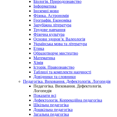
Біологія. Природознавство
Інформатика
Іноземні мови
Фізика. Астрономія
Географія. Економіка
Зарубіжна література
Трудове навчання
Фізична культура
Основи здоров’я. Валеологія
Українська мова та література
Етика
Образотворче мистецтво
Математика
Хімія
Історія. Правознавство
Таблиці та комплекти наочності
Довідники та словники
Педагогіка. Виховання. Дефектологія. Логопедія
Педагогіка. Виховання. Дефектологія.
Логопедія
Показати всі
Дефектологія. Коррекційна педагогіка
Шкільна педагогіка
Дошкільна педагогіка
Загальна педагогіка