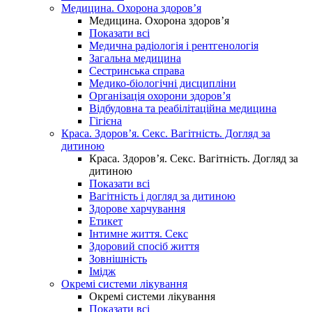
Медицина. Охорона здоров’я
Медицина. Охорона здоров’я
Показати всі
Медична радіологія і рентгенологія
Загальна медицина
Сестринська справа
Медико-біологічні дисципліни
Організація охорони здоров’я
Відбудовна та реабілітаційна медицина
Гігієна
Краса. Здоров’я. Секс. Вагітність. Догляд за
дитиною
Краса. Здоров’я. Секс. Вагітність. Догляд за
дитиною
Показати всі
Вагітність і догляд за дитиною
Здорове харчування
Етикет
Інтимне життя. Секс
Здоровий спосіб життя
Зовнішність
Імідж
Окремі системи лікування
Окремі системи лікування
Показати всі