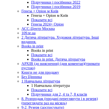
Підручники і посібники 2022
Підручники і посібники 2019
Генеза + Оріон м Київ
Генеза + Оріон м Київ
Показати всі
Генеза 2024+ Оріон
АСС-Центр Москва
109.te.ua
2 Дитяча література. Художня література. Інші
видання.
Books in print
Books in print
Показати всі
Books in print. Дитяча література
АРХІВ (до вияснення) (див коментар)(тримати
пустою)
Книги не для продажу
Без Цінника
1 Навчальна література
1 Навчальна література
Показати всі
Підручники для 2, 4 та 7, 8 класів
8. Розпродаж (продані переглянути і в резерв)
(переглядати раз на місяць)
9-2. Резерв (досписувати)