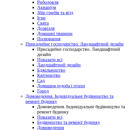
Риболовля
Акваріум
Збір грибів та ягід
Ігри
Свята
Дозвілля
Домашні тварини
Полювання
Присадибне господарство. Ландшафтний дизайн
Присадибне господарство. Ландшафтний
дизайн
Показати всі
Ландшафтний дизайн
Бджільництво
Квітництво
Сад
Домашня худоба і птахи
Город
Домоведення. Індивідуальне будівництво та
ремонт будинку
Домоведення. Індивідуальне будівництво та
ремонт будинку
Показати всі
Будівництво та ремонт будинку
Домоведення