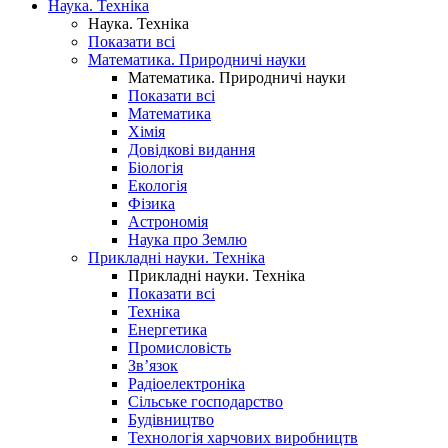
Наука. Техніка
Наука. Техніка
Показати всі
Математика. Природничі науки
Математика. Природничі науки
Показати всі
Математика
Хімія
Довідкові видання
Біологія
Екологія
Фізика
Астрономія
Наука про Землю
Прикладні науки. Техніка
Прикладні науки. Техніка
Показати всі
Техніка
Енергетика
Промисловість
Зв’язок
Радіоелектроніка
Сільське господарство
Будівництво
Технологія харчових виробництв