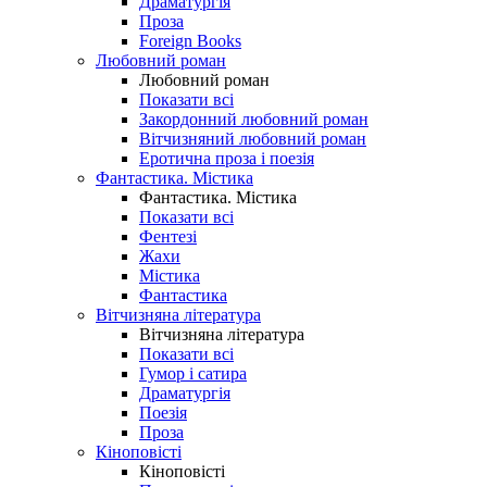
Драматургія
Проза
Foreign Books
Любовний роман
Любовний роман
Показати всі
Закордонний любовний роман
Вітчизняний любовний роман
Еротична проза і поезія
Фантастика. Містика
Фантастика. Містика
Показати всі
Фентезі
Жахи
Містика
Фантастика
Вітчизняна література
Вітчизняна література
Показати всі
Гумор і сатира
Драматургія
Поезія
Проза
Кіноповісті
Кіноповісті