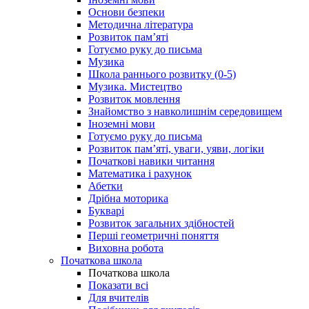
Основи безпеки
Методична література
Розвиток пам’яті
Готуємо руку до письма
Музика
Школа раннього розвитку (0-5)
Музика. Мистецтво
Розвиток мовлення
Знайомство з навколишнім середовищем
Іноземні мови
Готуємо руку до письма
Розвиток пам’яті, уваги, уяви, логіки
Початкові навики читання
Математика і рахунок
Абетки
Дрібна моторика
Букварі
Розвиток загальних здібностей
Перші геометричні поняття
Виховна робота
Початкова школа
Початкова школа
Показати всі
Для вчителів