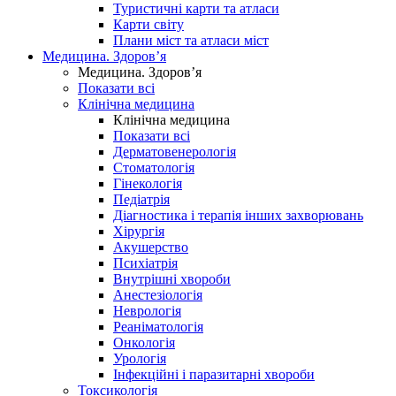
Туристичні карти та атласи
Карти світу
Плани міст та атласи міст
Медицина. Здоров’я
Медицина. Здоров’я
Показати всі
Клінічна медицина
Клінічна медицина
Показати всі
Дерматовенерологія
Стоматологія
Гінекологія
Педіатрія
Діагностика і терапія інших захворювань
Хірургія
Акушерство
Психіатрія
Внутрішні хвороби
Анестезіологія
Неврологія
Реаніматологія
Онкологія
Урологія
Інфекційні і паразитарні хвороби
Токсикологія