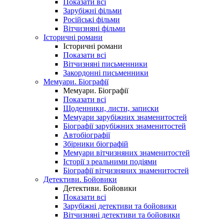
Показати всі
Зарубіжні фільми
Російські фільми
Вітчизняні фільми
Історичні романи
Історичні романи
Показати всі
Вітчизняні письменники
Закордонні письменники
Мемуари. Біографії
Мемуари. Біографії
Показати всі
Щоденники, листи, записки
Мемуари зарубіжних знаменитостей
Біографії зарубіжних знаменитостей
Автобіографії
Збірники біографій
Мемуари вітчизняних знаменитостей
Історії з реальними подіями
Біографії вітчизняних знаменитостей
Детективи. Бойовики
Детективи. Бойовики
Показати всі
Зарубіжні детективи та бойовики
Вітчизняні детективи та бойовики