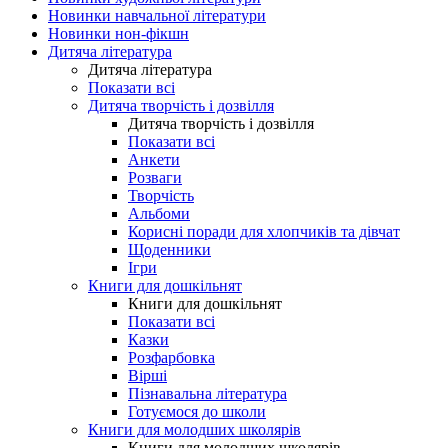
Новинки навчальної літератури
Новинки нон-фікшн
Дитяча література
Дитяча література
Показати всі
Дитяча творчість і дозвілля
Дитяча творчість і дозвілля
Показати всі
Анкети
Розваги
Творчість
Альбоми
Корисні поради для хлопчиків та дівчат
Щоденники
Ігри
Книги для дошкільнят
Книги для дошкільнят
Показати всі
Казки
Розфарбовка
Вірші
Пізнавальна література
Готуємося до школи
Книги для молодших школярів
Книги для молодших школярів