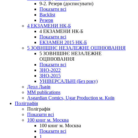
9-2. Резерв (досписувати)
Показати всі
Backlist
Резерв
4 ЕКЗАМЕНИ НК-Б
4 ЕКЗАМЕНИ НК-Б
Показати всі
ЕКЗАМЕН 2015 НК-Б
5 ЗОВНІШНЄ НЕЗАЛЕЖНЕ ОЦІНЮВАННЯ
5 ЗОВНІШНЄ НЕЗАЛЕЖНЕ
ОЦІНЮВАННЯ
Показати всі
ЗНО-2022
ЗНО-2015
УНІВЕРСАЛЬНІ (Без року)
Деол Львів
MM publications
Asgardian Comics, Ugar Production м. Київ
Поліграфія
Поліграфія
Показати всі
100 книг м. Москва
100 книг м. Москва
Показати всі
1