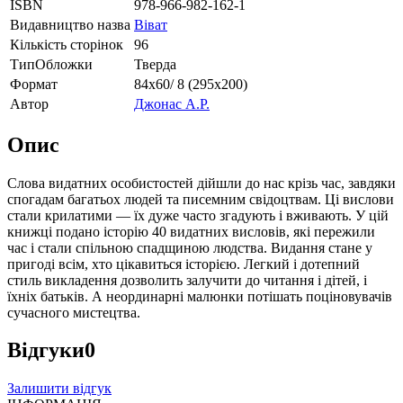
ISBN
978-966-982-162-1
Видавництво назва
Віват
Кількість сторінок
96
ТипОбложки
Тверда
Формат
84х60/ 8 (295х200)
Автор
Джонас А.Р.
Опис
Слова видатних особистостей дійшли до нас крізь час, завдяки
спогадам багатьох людей та писемним свідоцтвам. Ці вислови
стали крилатими — їх дуже часто згадують і вживають. У цій
книжці подано історію 40 видатних висловів, які пережили
час і стали спільною спадщиною людства. Видання стане у
пригоді всім, хто цікавиться історією. Легкий і дотепний
стиль викладення дозволить залучити до читання і дітей, і
їхніх батьків. А неординарні малюнки потішать поціновувачів
сучасного мистецтва.
Відгуки
0
Залишити відгук