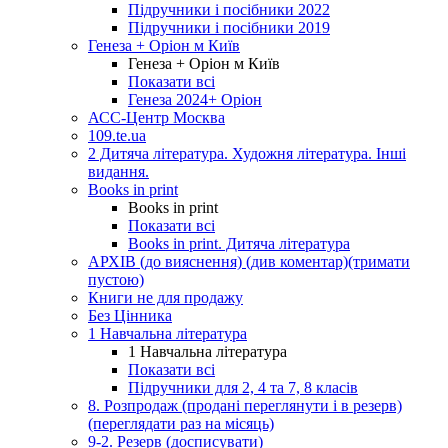
Підручники і посібники 2022
Підручники і посібники 2019
Генеза + Оріон м Київ
Генеза + Оріон м Київ
Показати всі
Генеза 2024+ Оріон
АСС-Центр Москва
109.te.ua
2 Дитяча література. Художня література. Інші
видання.
Books in print
Books in print
Показати всі
Books in print. Дитяча література
АРХІВ (до вияснення) (див коментар)(тримати
пустою)
Книги не для продажу
Без Цінника
1 Навчальна література
1 Навчальна література
Показати всі
Підручники для 2, 4 та 7, 8 класів
8. Розпродаж (продані переглянути і в резерв)
(переглядати раз на місяць)
9-2. Резерв (досписувати)