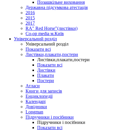
Позашкільне виховання
Державна підсумкова атестація
2016
2015
2017
RA" Red Horse"(листівки)
Co-op media м.Київ
Універсальний розділ
Універсальний розділ
Показати всі
Листівки,плакати,постери
Листівки,плакати,постери
Показати всі
Листівки
Плакати
Постери
Атласи
Книги для записів
Енциклопедії
Календарі
Довідники
Longman
Підручники і посібники
Підручники і посібники
Показати всі