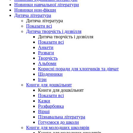
Новинки навчальної літератури
Новинки нон-фікшн
Дитяча література
Дитяча література
Показати всі
Дитяча творчість і дозвілля
Дитяча творчість і дозвілля
Показати всі
Анкети
Розваги
Творчість
Альбоми
Корисні поради для хлопчиків та дівчат
Щоденники
Ігри
Книги для дошкільнят
Книги для дошкільнят
Показати всі
Казки
Розфарбовка
Вірші
Пізнавальна література
Готуємося до школи
Книги для молодших школярів
Книги для молодших школярів