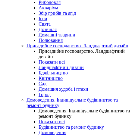
Риболовля
Акваріум
Збір грибів та ягід
Ігри
Свята
Дозвілля
Домашні тварини
Полювання
Присадибне господарство. Ландшафтний дизайн
Присадибне господарство. Ландшафтний
дизайн
Показати всі
Ландшафтний дизайн
Бджільництво
Квітництво
Сад
Домашня худоба і птахи
Город
Домоведення. Індивідуальне будівництво та
ремонт будинку
Домоведення. Індивідуальне будівництво та
ремонт будинку
Показати всі
Будівництво та ремонт будинку
Домоведення