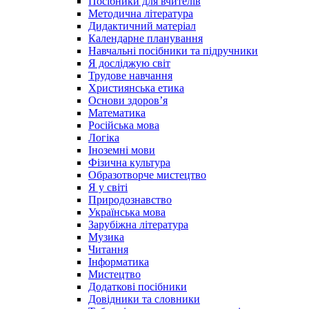
Посібники для вчителів
Методична література
Дидактичний матеріал
Календарне планування
Навчальні посібники та підручники
Я досліджую світ
Трудове навчання
Християнська етика
Основи здоров’я
Математика
Російська мова
Логіка
Іноземні мови
Фізична культура
Образотворче мистецтво
Я у світі
Природознавство
Українська мова
Зарубіжна література
Музика
Читання
Інформатика
Мистецтво
Додаткові посібники
Довідники та словники