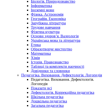
Біологія. Природознавство
Інформатика
Іноземні мови
Фізика. Астрономія
Географія. Економіка
Зарубіжна література
Трудове навчання
Фізична культура
Основи здоров’я. Валеологія
Українська мова та література
Етика
Образотворче мистецтво
Математика
Хімія
Історія. Правознавство
Таблиці та комплекти наочності
Довідники та словники
Педагогіка. Виховання. Дефектологія. Логопедія
Педагогіка. Виховання. Дефектологія.
Логопедія
Показати всі
Дефектологія. Коррекційна педагогіка
Шкільна педагогіка
Дошкільна педагогіка
Загальна педагогіка