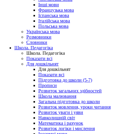
Інші мови
Французька мова
Іспанська мова
Італійська мова
Польська мова
Українська мова
Розмовники
Словники
Школа. Педагогіка
Школа. Педагогіка
Показати всі
Для дошкільнят
Для дошкільнят
Показати всі
Підготовка до школи (5-7)
Прописи
Розвиток загальних здібностей
Школа малювання
Загальна підготовка до школи
Розвиток мовлення, уроки читання
Розвиток уваги і уяви
Навколишній світ
Математика і рахунок
Розвиток логіки і мислення
Іноземні мови