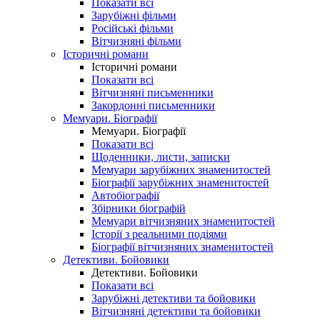
Показати всі
Зарубіжні фільми
Російські фільми
Вітчизняні фільми
Історичні романи
Історичні романи
Показати всі
Вітчизняні письменники
Закордонні письменники
Мемуари. Біографії
Мемуари. Біографії
Показати всі
Щоденники, листи, записки
Мемуари зарубіжних знаменитостей
Біографії зарубіжних знаменитостей
Автобіографії
Збірники біографій
Мемуари вітчизняних знаменитостей
Історії з реальними подіями
Біографії вітчизняних знаменитостей
Детективи. Бойовики
Детективи. Бойовики
Показати всі
Зарубіжні детективи та бойовики
Вітчизняні детективи та бойовики