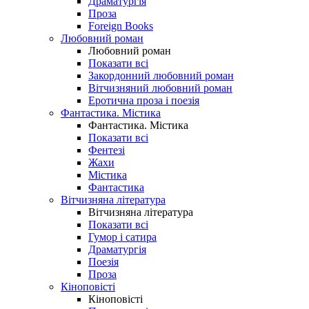
Драматургія
Проза
Foreign Books
Любовний роман
Любовний роман
Показати всі
Закордонний любовний роман
Вітчизняний любовний роман
Еротична проза і поезія
Фантастика. Містика
Фантастика. Містика
Показати всі
Фентезі
Жахи
Містика
Фантастика
Вітчизняна література
Вітчизняна література
Показати всі
Гумор і сатира
Драматургія
Поезія
Проза
Кіноповісті
Кіноповісті