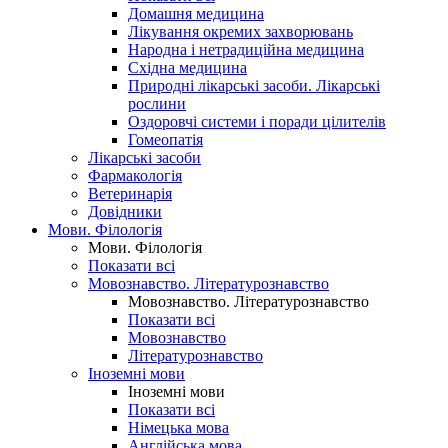
Домашня медицина
Лікування окремих захворювань
Народна і нетрадиційна медицина
Східна медицина
Природні лікарські засоби. Лікарські
рослини
Оздоровчі системи і поради цілителів
Гомеопатія
Лікарські засоби
Фармакологія
Ветеринарія
Довідники
Мови. Філологія
Мови. Філологія
Показати всі
Мовознавство. Літературознавство
Мовознавство. Літературознавство
Показати всі
Мовознавство
Літературознавство
Іноземні мови
Іноземні мови
Показати всі
Німецька мова
Англійська мова