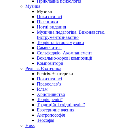
Прикладна психологія
Музика
Музика
Показати всі
Пісенники
Нотні видання
Музична педагогіка. Виконавство.
Інструментознавство
Теорія та історія музики
Самовчителі
Сольфеджіо. Акомпанемент
Вокально-хорові композиції
Композитори
Релігія. Єзотерика
Релігія. Єзотерика
Показати всі
Православ’я
Іслам
Християнство
Теорія релігії
Традиційні східні релігії
Езотеричне вчення
Антропософія
Теософія
Huss