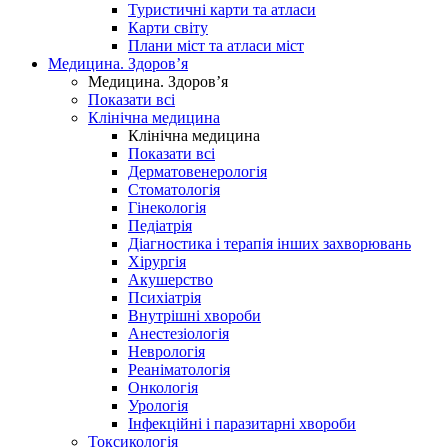
Туристичні карти та атласи
Карти світу
Плани міст та атласи міст
Медицина. Здоров’я
Медицина. Здоров’я
Показати всі
Клінічна медицина
Клінічна медицина
Показати всі
Дерматовенерологія
Стоматологія
Гінекологія
Педіатрія
Діагностика і терапія інших захворювань
Хірургія
Акушерство
Психіатрія
Внутрішні хвороби
Анестезіологія
Неврологія
Реаніматологія
Онкологія
Урологія
Інфекційні і паразитарні хвороби
Токсикологія