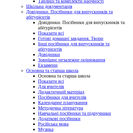
Таблиці та комплекти наочності
Шкільна документація
Довідники. Посібники для випускників та
абітурієнтів
Довідники. Посібники для випускників та
абітурієнтів
Показати всі
Готові домашні завдання. Твори
Інші посібники для випускників та
абітурієнтів
Довідники
Зовнішнє незалежне оцінювання
Екзамени
Основна та старша школа
Основна та старша школа
Показати всі
Для вчителів
Дидактичний матеріал
Посібники для вчителів
Календарне планування
Методична література
Навчальні посібники та підручники
Додаткові посібники
Російська мова
Музика