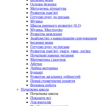
Основи безпеки
Методична література
Розвиток пам’яті
Готуємо руку до письма
Музика
Школа раннього розвитку (0-5)
Музика. Мистецтво
Розвиток мовлення
Знайомство з навколишнім середовищем
Іноземні мови
Готуємо руку до письма
Розвиток пам’яті, уваги, уяви, логіки
Початкові навики читання
Математика і рахунок
Абетки
Дрібна моторика
Букварі
Розвиток загальних здібностей
Перші геометричні поняття
Виховна робота
Початкова школа
Початкова школа
Показати всі
Для вчителів