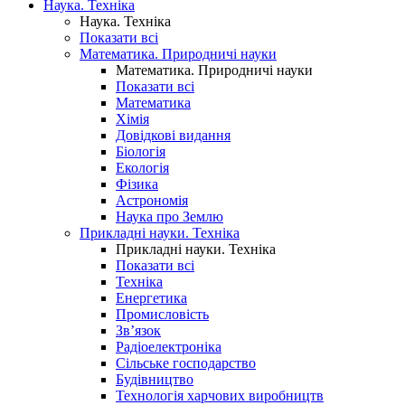
Наука. Техніка
Наука. Техніка
Показати всі
Математика. Природничі науки
Математика. Природничі науки
Показати всі
Математика
Хімія
Довідкові видання
Біологія
Екологія
Фізика
Астрономія
Наука про Землю
Прикладні науки. Техніка
Прикладні науки. Техніка
Показати всі
Техніка
Енергетика
Промисловість
Зв’язок
Радіоелектроніка
Сільське господарство
Будівництво
Технологія харчових виробництв