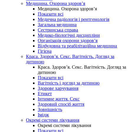
Медицина. Охорона здоров’я
Медицина. Охорона здоров’я
Показати всі
Медична радіологія і рентгенологія
Загальна медицина
Сестринська справа
Медико-біологічні дисципліни
Організація охорони здоров’я
Відбудовна та реабілітаційна медицина
Гігієна
Краса. Здоров’я. Секс. Вагітність. Догляд за
дитиною
Краса. Здоров’я. Секс. Вагітність. Догляд за
дитиною
Показати всі
Вагітність і догляд за дитиною
Здорове харчування
Етикет
Інтимне життя. Секс
Здоровий спосіб життя
Зовнішність
Імідж
Окремі системи лікування
Окремі системи лікування
Показати всі