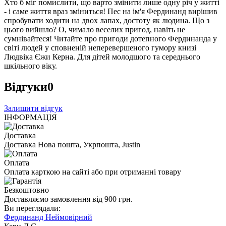
Хто б міг помислити, що варто змінити лише одну річ у житті
- і саме життя враз зміниться! Пес на ім'я Фердинанд вирішив
спробувати ходити на двох лапах, достоту як людина. Що з
цього вийшло? О, чимало веселих пригод, навіть не
сумнівайтеся! Читайте про пригоди дотепного Фердинанда у
світі людей у сповненій неперевершеного гумору книзі
Людвіка Єжи Керна. Для дітей молодшого та середнього
шкільного віку.
Відгуки
0
Залишити відгук
ІНФОРМАЦІЯ
Доставка
Доставка Нова пошта, Укрпошта, Justin
Оплата
Оплата карткою на сайті або при отриманні товару
Безкоштовно
Доставляємо замовлення від 900 грн.
Ви переглядали:
Фердинанд Неймовірний