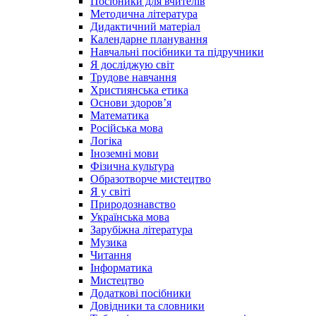
Посібники для вчителів
Методична література
Дидактичний матеріал
Календарне планування
Навчальні посібники та підручники
Я досліджую світ
Трудове навчання
Християнська етика
Основи здоров’я
Математика
Російська мова
Логіка
Іноземні мови
Фізична культура
Образотворче мистецтво
Я у світі
Природознавство
Українська мова
Зарубіжна література
Музика
Читання
Інформатика
Мистецтво
Додаткові посібники
Довідники та словники