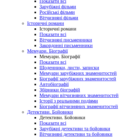
Показати всі
Зарубіжні фільми
Російські фільми
Вітчизняні фільми
Історичні романи
Історичні романи
Показати всі
Вітчизняні письменники
Закордонні письменники
Мемуари. Біографії
Мемуари. Біографії
Показати всі
Щоденники, листи, записки
Мемуари зарубіжних знаменитостей
Біографії зарубіжних знаменитостей
Автобіографії
Збірники біографій
Мемуари вітчизняних знаменитостей
Історії з реальними подіями
Біографії вітчизняних знаменитостей
Детективи. Бойовики
Детективи. Бойовики
Показати всі
Зарубіжні детективи та бойовики
Вітчизняні детективи та бойовики