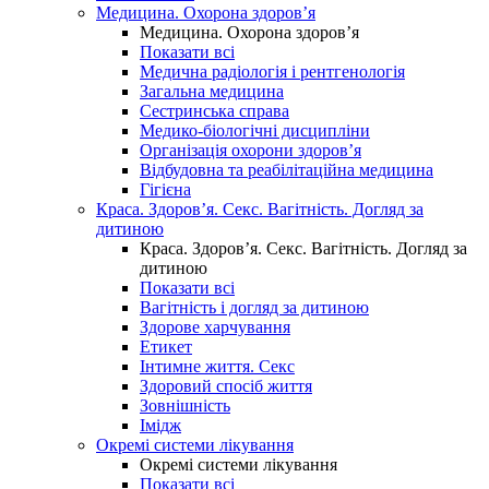
Медицина. Охорона здоров’я
Медицина. Охорона здоров’я
Показати всі
Медична радіологія і рентгенологія
Загальна медицина
Сестринська справа
Медико-біологічні дисципліни
Організація охорони здоров’я
Відбудовна та реабілітаційна медицина
Гігієна
Краса. Здоров’я. Секс. Вагітність. Догляд за
дитиною
Краса. Здоров’я. Секс. Вагітність. Догляд за
дитиною
Показати всі
Вагітність і догляд за дитиною
Здорове харчування
Етикет
Інтимне життя. Секс
Здоровий спосіб життя
Зовнішність
Імідж
Окремі системи лікування
Окремі системи лікування
Показати всі