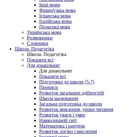
Інші мови
Французька мова
Іспанська мова
Італійська мова
Польська мова
Українська мова
Розмовники
Словники
Школа. Педагогіка
Школа. Педагогіка
Показати всі
Для дошкільнят
Для дошкільнят
Показати всі
Підготовка до школи (5-7)
Прописи
Розвиток загальних здібностей
Школа малювання
Загальна підготовка до школи
Розвиток мовлення, уроки читання
Розвиток уваги і уяви
Навколишній світ
Математика і рахунок
Розвиток логіки і мислення
Іноземні мови