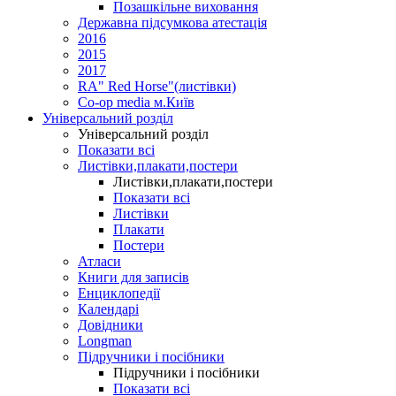
Позашкільне виховання
Державна підсумкова атестація
2016
2015
2017
RA" Red Horse"(листівки)
Co-op media м.Київ
Універсальний розділ
Універсальний розділ
Показати всі
Листівки,плакати,постери
Листівки,плакати,постери
Показати всі
Листівки
Плакати
Постери
Атласи
Книги для записів
Енциклопедії
Календарі
Довідники
Longman
Підручники і посібники
Підручники і посібники
Показати всі