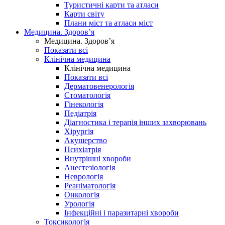
Туристичні карти та атласи
Карти світу
Плани міст та атласи міст
Медицина. Здоров’я
Медицина. Здоров’я
Показати всі
Клінічна медицина
Клінічна медицина
Показати всі
Дерматовенерологія
Стоматологія
Гінекологія
Педіатрія
Діагностика і терапія інших захворювань
Хірургія
Акушерство
Психіатрія
Внутрішні хвороби
Анестезіологія
Неврологія
Реаніматологія
Онкологія
Урологія
Інфекційні і паразитарні хвороби
Токсикологія