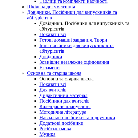
Таблиці та комплекти наочності
Шкільна документація
Довідники. Посібники для випускників та
абітурієнтів
Довідники. Посібники для випускників та
абітурієнтів
Показати всі
Готові домашні завдання. Твори
Інші посібники для випускників та
абітурієнтів
Довідники
Зовнішнє незалежне оцінювання
Екзамени
Основна та старша школа
Основна та старша школа
Показати всі
Для вчителів
Дидактичний матеріал
Посібники для вчителів
Календарне планування
Методична література
Навчальні посібники та підручники
Додаткові посібники
Російська мова
Музика