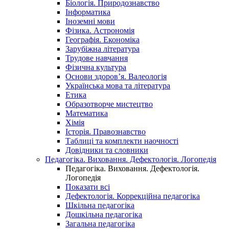
Біологія. Природознавство
Інформатика
Іноземні мови
Фізика. Астрономія
Географія. Економіка
Зарубіжна література
Трудове навчання
Фізична культура
Основи здоров’я. Валеологія
Українська мова та література
Етика
Образотворче мистецтво
Математика
Хімія
Історія. Правознавство
Таблиці та комплекти наочності
Довідники та словники
Педагогіка. Виховання. Дефектологія. Логопедія
Педагогіка. Виховання. Дефектологія.
Логопедія
Показати всі
Дефектологія. Коррекційна педагогіка
Шкільна педагогіка
Дошкільна педагогіка
Загальна педагогіка