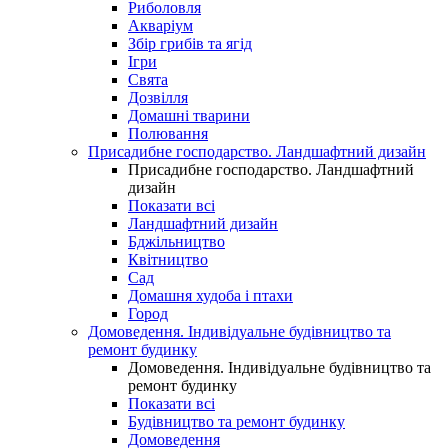
Риболовля
Акваріум
Збір грибів та ягід
Ігри
Свята
Дозвілля
Домашні тварини
Полювання
Присадибне господарство. Ландшафтний дизайн
Присадибне господарство. Ландшафтний
дизайн
Показати всі
Ландшафтний дизайн
Бджільництво
Квітництво
Сад
Домашня худоба і птахи
Город
Домоведення. Індивідуальне будівництво та
ремонт будинку
Домоведення. Індивідуальне будівництво та
ремонт будинку
Показати всі
Будівництво та ремонт будинку
Домоведення