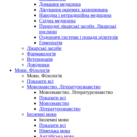
Домашня медицина
Лікування окремих захворювань
Народна і нетрадиційна медицина
Східна медицина
Природні лікарські засоби. Лікарські
рослини
Оздоровчі системи і поради цілителів
Гомеопатія
Лікарські засоби
Фармакологія
Ветеринарія
Довідники
Мови. Філологія
Мови. Філологія
Показати всі
Мовознавство. Літературознавство
Мовознавство. Літературознавство
Показати всі
Мовознавство
Літературознавство
Іноземні мови
Іноземні мови
Показати всі
Німецька мова
Англійська мова