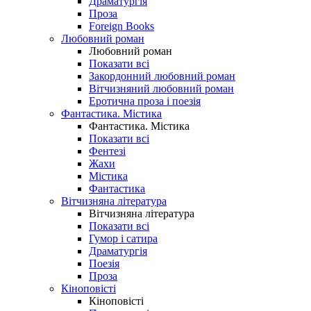
Драматургія
Проза
Foreign Books
Любовний роман
Любовний роман
Показати всі
Закордонний любовний роман
Вітчизняний любовний роман
Еротична проза і поезія
Фантастика. Містика
Фантастика. Містика
Показати всі
Фентезі
Жахи
Містика
Фантастика
Вітчизняна література
Вітчизняна література
Показати всі
Гумор і сатира
Драматургія
Поезія
Проза
Кіноповісті
Кіноповісті