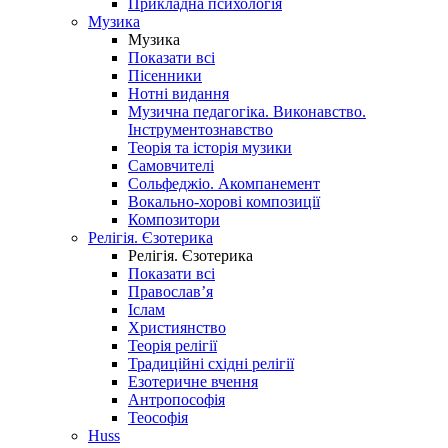
Прикладна психологія
Музика
Музика
Показати всі
Пісенники
Нотні видання
Музична педагогіка. Виконавство.
Інструментознавство
Теорія та історія музики
Самовчителі
Сольфеджіо. Акомпанемент
Вокально-хорові композиції
Композитори
Релігія. Єзотерика
Релігія. Єзотерика
Показати всі
Православ’я
Іслам
Християнство
Теорія релігії
Традиційні східні релігії
Езотеричне вчення
Антропософія
Теософія
Huss