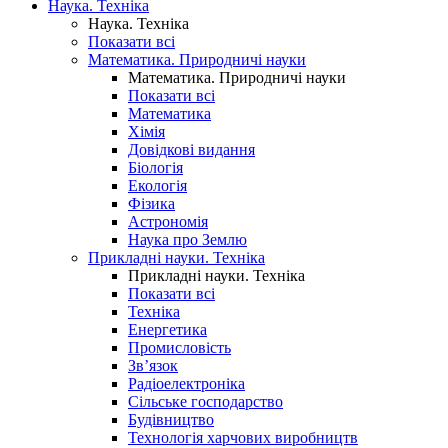
Наука. Техніка
Наука. Техніка
Показати всі
Математика. Природничі науки
Математика. Природничі науки
Показати всі
Математика
Хімія
Довідкові видання
Біологія
Екологія
Фізика
Астрономія
Наука про Землю
Прикладні науки. Техніка
Прикладні науки. Техніка
Показати всі
Техніка
Енергетика
Промисловість
Зв’язок
Радіоелектроніка
Сільське господарство
Будівництво
Технологія харчових виробництв