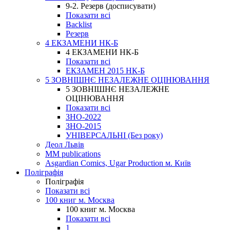
9-2. Резерв (досписувати)
Показати всі
Backlist
Резерв
4 ЕКЗАМЕНИ НК-Б
4 ЕКЗАМЕНИ НК-Б
Показати всі
ЕКЗАМЕН 2015 НК-Б
5 ЗОВНІШНЄ НЕЗАЛЕЖНЕ ОЦІНЮВАННЯ
5 ЗОВНІШНЄ НЕЗАЛЕЖНЕ
ОЦІНЮВАННЯ
Показати всі
ЗНО-2022
ЗНО-2015
УНІВЕРСАЛЬНІ (Без року)
Деол Львів
MM publications
Asgardian Comics, Ugar Production м. Київ
Поліграфія
Поліграфія
Показати всі
100 книг м. Москва
100 книг м. Москва
Показати всі
1