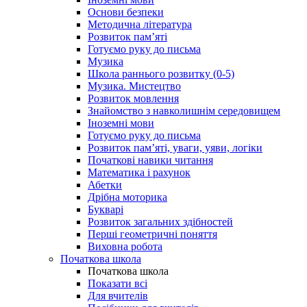
Основи безпеки
Методична література
Розвиток пам’яті
Готуємо руку до письма
Музика
Школа раннього розвитку (0-5)
Музика. Мистецтво
Розвиток мовлення
Знайомство з навколишнім середовищем
Іноземні мови
Готуємо руку до письма
Розвиток пам’яті, уваги, уяви, логіки
Початкові навики читання
Математика і рахунок
Абетки
Дрібна моторика
Букварі
Розвиток загальних здібностей
Перші геометричні поняття
Виховна робота
Початкова школа
Початкова школа
Показати всі
Для вчителів