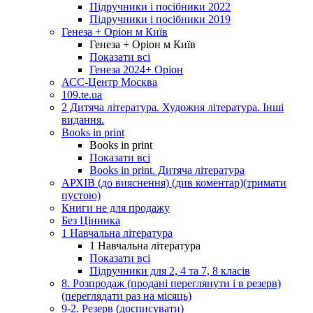
Підручники і посібники 2022
Підручники і посібники 2019
Генеза + Оріон м Київ
Генеза + Оріон м Київ
Показати всі
Генеза 2024+ Оріон
АСС-Центр Москва
109.te.ua
2 Дитяча література. Художня література. Інші
видання.
Books in print
Books in print
Показати всі
Books in print. Дитяча література
АРХІВ (до вияснення) (див коментар)(тримати
пустою)
Книги не для продажу
Без Цінника
1 Навчальна література
1 Навчальна література
Показати всі
Підручники для 2, 4 та 7, 8 класів
8. Розпродаж (продані переглянути і в резерв)
(переглядати раз на місяць)
9-2. Резерв (досписувати)