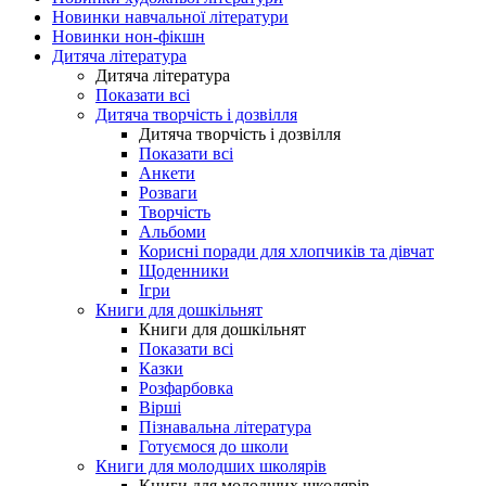
Новинки навчальної літератури
Новинки нон-фікшн
Дитяча література
Дитяча література
Показати всі
Дитяча творчість і дозвілля
Дитяча творчість і дозвілля
Показати всі
Анкети
Розваги
Творчість
Альбоми
Корисні поради для хлопчиків та дівчат
Щоденники
Ігри
Книги для дошкільнят
Книги для дошкільнят
Показати всі
Казки
Розфарбовка
Вірші
Пізнавальна література
Готуємося до школи
Книги для молодших школярів
Книги для молодших школярів