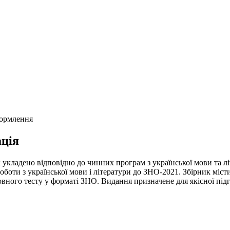
формлення
ція
 укладено відповідно до чинних програм з української мови та лі
оти з української мови і літератури до ЗНО-2021. Збірник містит
єнтовного тесту у форматі ЗНО. Видання призначене для якісної п