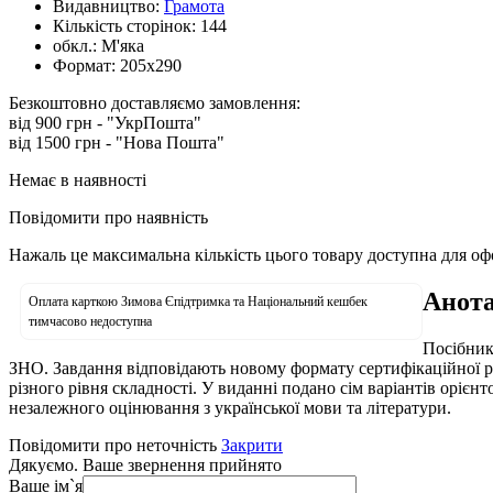
Видавництво:
Грамота
Кількість сторінок:
144
обкл.:
М'яка
Формат:
205х290
Безкоштовно доставляємо замовлення:
від 900 грн - "УкрПошта"
від 1500 грн - "Нова Пошта"
Немає в наявності
Повідомити про наявність
Нажаль це максимальна кількість цього товару доступна для о
Анота
Оплата карткою Зимова Єпідтримка та Національний кешбек
тимчасово недоступна
Посібник
ЗНО. Завдання відповідають новому формату сертифікаційної роб
різного рівня складності. У виданні подано сім варіантів орі
незалежного оцінювання з української мови та літератури.
Повідомити про неточність
Закрити
Дякуємо. Ваше звернення прийнято
Ваше ім`я