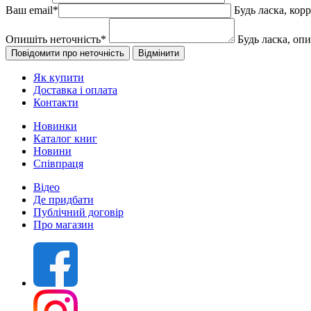
Ваш email
*
Будь ласка, кор
Опишіть неточність
*
Будь ласка, оп
Як купити
Доставка і оплата
Контакти
Новинки
Каталог книг
Новини
Співпраця
Відео
Де придбати
Публічний договір
Про магазин