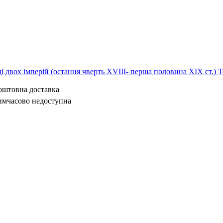
ді двох імперій (остання чверть XVIII- перша половина ХІХ ст.) Т
коштовна доставка
имчасово недоступна