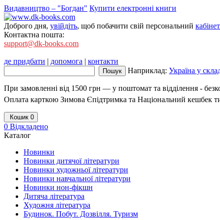
Видавництво – "Богдан"
Купити електронні книги
Доброго дня,
увійдіть
, щоб побачити свій персональний
кабінет
Контактна пошта:
support@dk-books.com
де придбати
|
допомога
|
контакти
Наприклад:
Україна у скла
При замовленні від 1500 грн — у поштомат та відділення - без
Оплата карткою Зимова Єпідтримка та Національний кешбек т
Кошик
0
0
Відкладено
Каталог
Новинки
Новинки дитячої літератури
Новинки художньої літератури
Новинки навчальної літератури
Новинки нон-фікшн
Дитяча література
Художня література
Будинок. Побут. Дозвілля. Туризм