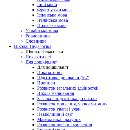
Інші мови
Французька мова
Іспанська мова
Італійська мова
Польська мова
Українська мова
Розмовники
Словники
Школа. Педагогіка
Школа. Педагогіка
Показати всі
Для дошкільнят
Для дошкільнят
Показати всі
Підготовка до школи (5-7)
Прописи
Розвиток загальних здібностей
Школа малювання
Загальна підготовка до школи
Розвиток мовлення, уроки читання
Розвиток уваги і уяви
Навколишній світ
Математика і рахунок
Розвиток логіки і мислення
Іноземні мови