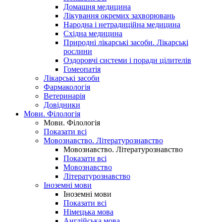
Домашня медицина
Лікування окремих захворювань
Народна і нетрадиційна медицина
Східна медицина
Природні лікарські засоби. Лікарські
рослини
Оздоровчі системи і поради цілителів
Гомеопатія
Лікарські засоби
Фармакологія
Ветеринарія
Довідники
Мови. Філологія
Мови. Філологія
Показати всі
Мовознавство. Літературознавство
Мовознавство. Літературознавство
Показати всі
Мовознавство
Літературознавство
Іноземні мови
Іноземні мови
Показати всі
Німецька мова
Англійська мова