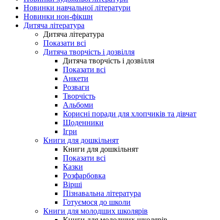
Новинки навчальної літератури
Новинки нон-фікшн
Дитяча література
Дитяча література
Показати всі
Дитяча творчість і дозвілля
Дитяча творчість і дозвілля
Показати всі
Анкети
Розваги
Творчість
Альбоми
Корисні поради для хлопчиків та дівчат
Щоденники
Ігри
Книги для дошкільнят
Книги для дошкільнят
Показати всі
Казки
Розфарбовка
Вірші
Пізнавальна література
Готуємося до школи
Книги для молодших школярів
Книги для молодших школярів