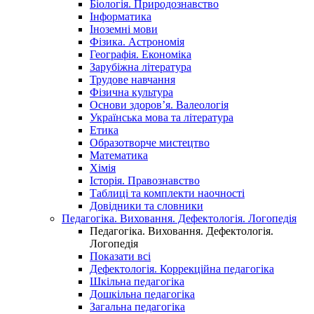
Біологія. Природознавство
Інформатика
Іноземні мови
Фізика. Астрономія
Географія. Економіка
Зарубіжна література
Трудове навчання
Фізична культура
Основи здоров’я. Валеологія
Українська мова та література
Етика
Образотворче мистецтво
Математика
Хімія
Історія. Правознавство
Таблиці та комплекти наочності
Довідники та словники
Педагогіка. Виховання. Дефектологія. Логопедія
Педагогіка. Виховання. Дефектологія.
Логопедія
Показати всі
Дефектологія. Коррекційна педагогіка
Шкільна педагогіка
Дошкільна педагогіка
Загальна педагогіка