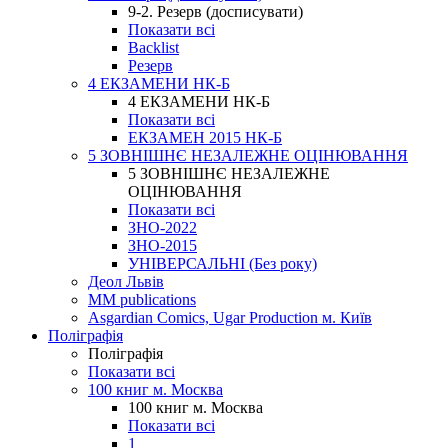
9-2. Резерв (досписувати)
Показати всі
Backlist
Резерв
4 ЕКЗАМЕНИ НК-Б
4 ЕКЗАМЕНИ НК-Б
Показати всі
ЕКЗАМЕН 2015 НК-Б
5 ЗОВНІШНЄ НЕЗАЛЕЖНЕ ОЦІНЮВАННЯ
5 ЗОВНІШНЄ НЕЗАЛЕЖНЕ
ОЦІНЮВАННЯ
Показати всі
ЗНО-2022
ЗНО-2015
УНІВЕРСАЛЬНІ (Без року)
Деол Львів
MM publications
Asgardian Comics, Ugar Production м. Київ
Поліграфія
Поліграфія
Показати всі
100 книг м. Москва
100 книг м. Москва
Показати всі
1