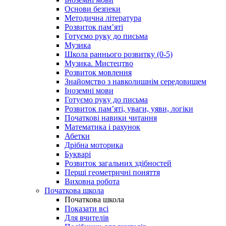
Основи безпеки
Методична література
Розвиток пам’яті
Готуємо руку до письма
Музика
Школа раннього розвитку (0-5)
Музика. Мистецтво
Розвиток мовлення
Знайомство з навколишнім середовищем
Іноземні мови
Готуємо руку до письма
Розвиток пам’яті, уваги, уяви, логіки
Початкові навики читання
Математика і рахунок
Абетки
Дрібна моторика
Букварі
Розвиток загальних здібностей
Перші геометричні поняття
Виховна робота
Початкова школа
Початкова школа
Показати всі
Для вчителів