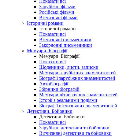
Показати всі
Зарубіжні фільми
Російські фільми
Вітчизняні фільми
Історичні романи
Історичні романи
Показати всі
Вітчизняні письменники
Закордонні письменники
Мемуари. Біографії
Мемуари. Біографії
Показати всі
Щоденники, листи, записки
Мемуари зарубіжних знаменитостей
Біографії зарубіжних знаменитостей
Автобіографії
Збірники біографій
Мемуари вітчизняних знаменитостей
Історії з реальними подіями
Біографії вітчизняних знаменитостей
Детективи. Бойовики
Детективи. Бойовики
Показати всі
Зарубіжні детективи та бойовики
Вітчизняні детективи та бойовики