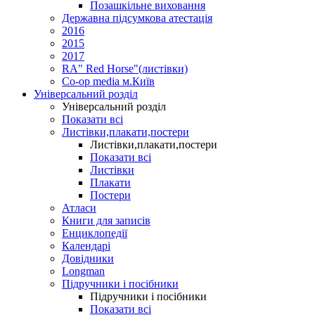
Позашкільне виховання
Державна підсумкова атестація
2016
2015
2017
RA" Red Horse"(листівки)
Co-op media м.Київ
Універсальний розділ
Універсальний розділ
Показати всі
Листівки,плакати,постери
Листівки,плакати,постери
Показати всі
Листівки
Плакати
Постери
Атласи
Книги для записів
Енциклопедії
Календарі
Довідники
Longman
Підручники і посібники
Підручники і посібники
Показати всі