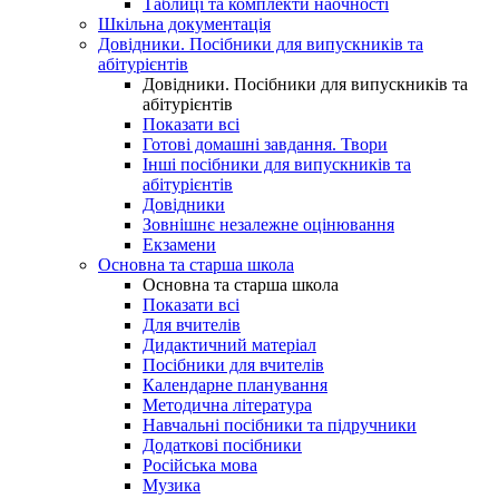
Таблиці та комплекти наочності
Шкільна документація
Довідники. Посібники для випускників та
абітурієнтів
Довідники. Посібники для випускників та
абітурієнтів
Показати всі
Готові домашні завдання. Твори
Інші посібники для випускників та
абітурієнтів
Довідники
Зовнішнє незалежне оцінювання
Екзамени
Основна та старша школа
Основна та старша школа
Показати всі
Для вчителів
Дидактичний матеріал
Посібники для вчителів
Календарне планування
Методична література
Навчальні посібники та підручники
Додаткові посібники
Російська мова
Музика