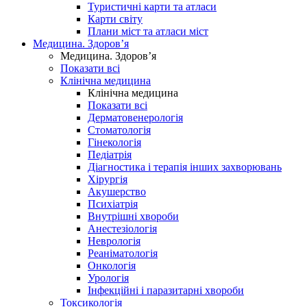
Туристичні карти та атласи
Карти світу
Плани міст та атласи міст
Медицина. Здоров’я
Медицина. Здоров’я
Показати всі
Клінічна медицина
Клінічна медицина
Показати всі
Дерматовенерологія
Стоматологія
Гінекологія
Педіатрія
Діагностика і терапія інших захворювань
Хірургія
Акушерство
Психіатрія
Внутрішні хвороби
Анестезіологія
Неврологія
Реаніматологія
Онкологія
Урологія
Інфекційні і паразитарні хвороби
Токсикологія