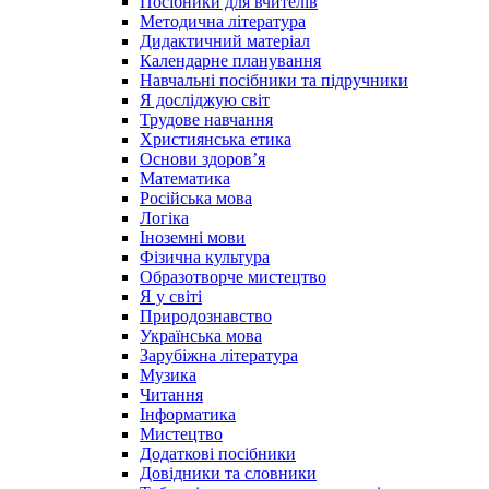
Посібники для вчителів
Методична література
Дидактичний матеріал
Календарне планування
Навчальні посібники та підручники
Я досліджую світ
Трудове навчання
Християнська етика
Основи здоров’я
Математика
Російська мова
Логіка
Іноземні мови
Фізична культура
Образотворче мистецтво
Я у світі
Природознавство
Українська мова
Зарубіжна література
Музика
Читання
Інформатика
Мистецтво
Додаткові посібники
Довідники та словники