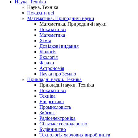
Наука. Техніка
Наука. Техніка
Показати всі
Математика. Природничі науки
Математика. Природничі науки
Показати всі
Математика
Хімія
Довідкові видання
Біологія
Екологія
Фізика
Астрономія
Наука про Землю
Прикладні науки. Техніка
Прикладні науки. Техніка
Показати всі
Техніка
Енергетика
Промисловість
Зв’язок
Радіоелектроніка
Сільське господарство
Будівництво
Технологія харчових виробництв