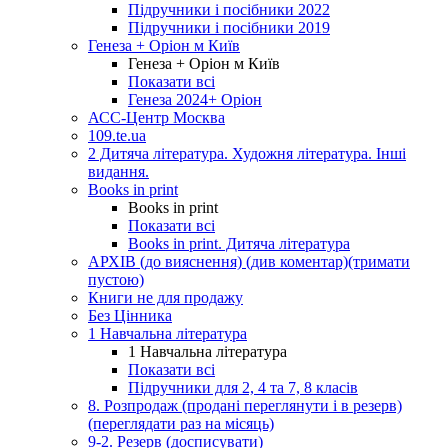
Підручники і посібники 2022
Підручники і посібники 2019
Генеза + Оріон м Київ
Генеза + Оріон м Київ
Показати всі
Генеза 2024+ Оріон
АСС-Центр Москва
109.te.ua
2 Дитяча література. Художня література. Інші
видання.
Books in print
Books in print
Показати всі
Books in print. Дитяча література
АРХІВ (до вияснення) (див коментар)(тримати
пустою)
Книги не для продажу
Без Цінника
1 Навчальна література
1 Навчальна література
Показати всі
Підручники для 2, 4 та 7, 8 класів
8. Розпродаж (продані переглянути і в резерв)
(переглядати раз на місяць)
9-2. Резерв (досписувати)