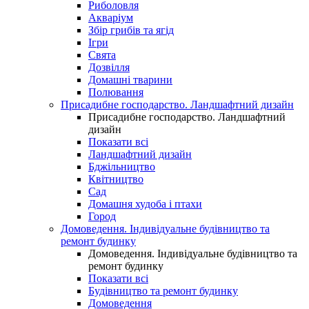
Риболовля
Акваріум
Збір грибів та ягід
Ігри
Свята
Дозвілля
Домашні тварини
Полювання
Присадибне господарство. Ландшафтний дизайн
Присадибне господарство. Ландшафтний
дизайн
Показати всі
Ландшафтний дизайн
Бджільництво
Квітництво
Сад
Домашня худоба і птахи
Город
Домоведення. Індивідуальне будівництво та
ремонт будинку
Домоведення. Індивідуальне будівництво та
ремонт будинку
Показати всі
Будівництво та ремонт будинку
Домоведення