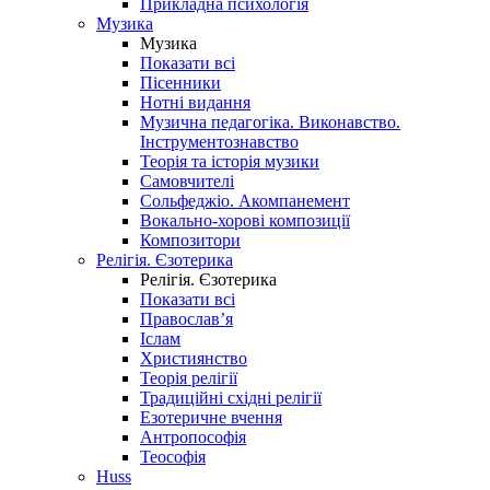
Прикладна психологія
Музика
Музика
Показати всі
Пісенники
Нотні видання
Музична педагогіка. Виконавство.
Інструментознавство
Теорія та історія музики
Самовчителі
Сольфеджіо. Акомпанемент
Вокально-хорові композиції
Композитори
Релігія. Єзотерика
Релігія. Єзотерика
Показати всі
Православ’я
Іслам
Християнство
Теорія релігії
Традиційні східні релігії
Езотеричне вчення
Антропософія
Теософія
Huss