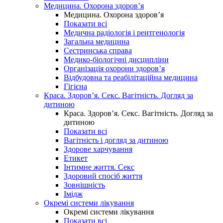
Медицина. Охорона здоров’я
Медицина. Охорона здоров’я
Показати всі
Медична радіологія і рентгенологія
Загальна медицина
Сестринська справа
Медико-біологічні дисципліни
Організація охорони здоров’я
Відбудовна та реабілітаційна медицина
Гігієна
Краса. Здоров’я. Секс. Вагітність. Догляд за
дитиною
Краса. Здоров’я. Секс. Вагітність. Догляд за
дитиною
Показати всі
Вагітність і догляд за дитиною
Здорове харчування
Етикет
Інтимне життя. Секс
Здоровий спосіб життя
Зовнішність
Імідж
Окремі системи лікування
Окремі системи лікування
Показати всі