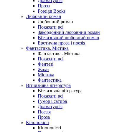
Драматургія
Проза
Foreign Books
Любовний роман
Любовний роман
Показати всі
Закордонний любовний роман
Вітчизняний любовний роман
Еротична проза і поезія
Фантастика. Містика
Фантастика. Містика
Показати всі
Фентезі
Жахи
Містика
Фантастика
Вітчизняна література
Вітчизняна література
Показати всі
Гумор і сатира
Драматургія
Поезія
Проза
Кіноповісті
Кіноповісті