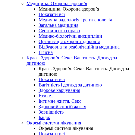
Медицина. Охорона здоров’я
Медицина. Охорона здоров’я
Показати всі
Медична радіологія і рентгенологія
Загальна медицина
Сестринська справа
Медико-біологічні дисципліни
Організація охорони здоров’я
Відбудовна та реабілітаційна медицина
Гігієна
Краса. Здоров’я. Секс. Вагітність. Догляд за
дитиною
Краса. Здоров’я. Секс. Вагітність. Догляд за
дитиною
Показати всі
Вагітність і догляд за дитиною
Здорове харчування
Етикет
Інтимне життя. Секс
Здоровий спосіб життя
Зовнішність
Імідж
Окремі системи лікування
Окремі системи лікування
Показати всі