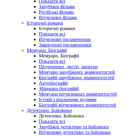
Показати всі
Зарубіжні фільми
Російські фільми
Вітчизняні фільми
Історичні романи
Історичні романи
Показати всі
Вітчизняні письменники
Закордонні письменники
Мемуари. Біографії
Мемуари. Біографії
Показати всі
Щоденники, листи, записки
Мемуари зарубіжних знаменитостей
Біографії зарубіжних знаменитостей
Автобіографії
Збірники біографій
Мемуари вітчизняних знаменитостей
Історії з реальними подіями
Біографії вітчизняних знаменитостей
Детективи. Бойовики
Детективи. Бойовики
Показати всі
Зарубіжні детективи та бойовики
Вітчизняні детективи та бойовики