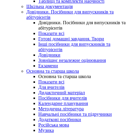
Таблиці та комплекти наочності
Шкільна документація
Довідники. Посібники для випускників та
абітурієнтів
Довідники. Посібники для випускників та
абітурієнтів
Показати всі
Готові домашні завдання. Твори
Інші посібники для випускників та
абітурієнтів
Довідники
Зовнішнє незалежне оцінювання
Екзамени
Основна та старша школа
Основна та старша школа
Показати всі
Для вчителів
Дидактичний матеріал
Посібники для вчителів
Календарне планування
Методична література
Навчальні посібники та підручники
Додаткові посібники
Російська мова
Музика