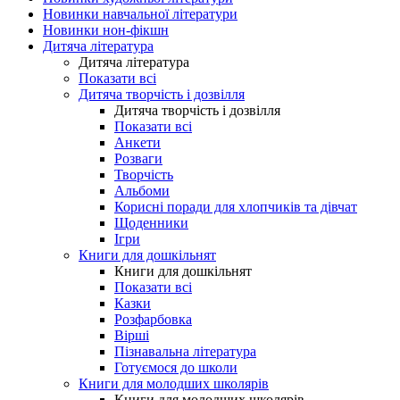
Новинки навчальної літератури
Новинки нон-фікшн
Дитяча література
Дитяча література
Показати всі
Дитяча творчість і дозвілля
Дитяча творчість і дозвілля
Показати всі
Анкети
Розваги
Творчість
Альбоми
Корисні поради для хлопчиків та дівчат
Щоденники
Ігри
Книги для дошкільнят
Книги для дошкільнят
Показати всі
Казки
Розфарбовка
Вірші
Пізнавальна література
Готуємося до школи
Книги для молодших школярів
Книги для молодших школярів