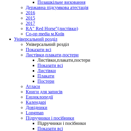
Позашкільне виховання
Державна підсумкова атестація
2016
2015
2017
RA" Red Horse"(листівки)
Co-op media м.Київ
Універсальний розділ
Універсальний розділ
Показати всі
Листівки,плакати,постери
Листівки,плакати,постери
Показати всі
Листівки
Плакати
Постери
Атласи
Книги для записів
Енциклопедії
Календарі
Довідники
Longman
Підручники і посібники
Підручники і посібники
Показати всі