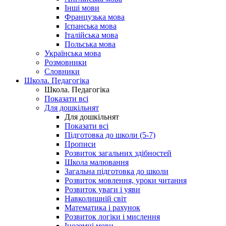
Інші мови
Французька мова
Іспанська мова
Італійська мова
Польська мова
Українська мова
Розмовники
Словники
Школа. Педагогіка
Школа. Педагогіка
Показати всі
Для дошкільнят
Для дошкільнят
Показати всі
Підготовка до школи (5-7)
Прописи
Розвиток загальних здібностей
Школа малювання
Загальна підготовка до школи
Розвиток мовлення, уроки читання
Розвиток уваги і уяви
Навколишній світ
Математика і рахунок
Розвиток логіки і мислення
Іноземні мови