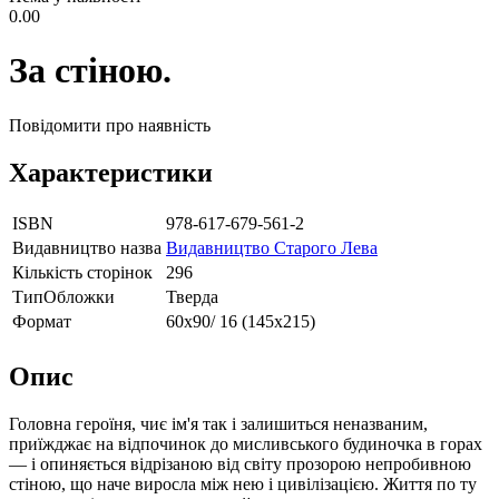
0.00
За стіною.
Повідомити про наявність
Характеристики
ISBN
978-617-679-561-2
Видавництво назва
Видавництво Старого Лева
Кількість сторінок
296
ТипОбложки
Тверда
Формат
60х90/ 16 (145х215)
Опис
Головна героїня, чиє ім'я так і залишиться неназваним,
приїжджає на відпочинок до мисливського будиночка в горах
— і опиняється відрізаною від світу прозорою непробивною
стіною, що наче виросла між нею і цивілізацією. Життя по ту