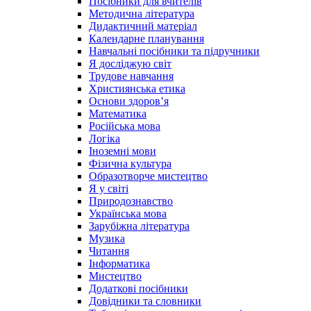
Посібники для вчителів
Методична література
Дидактичний матеріал
Календарне планування
Навчальні посібники та підручники
Я досліджую світ
Трудове навчання
Християнська етика
Основи здоров’я
Математика
Російська мова
Логіка
Іноземні мови
Фізична культура
Образотворче мистецтво
Я у світі
Природознавство
Українська мова
Зарубіжна література
Музика
Читання
Інформатика
Мистецтво
Додаткові посібники
Довідники та словники