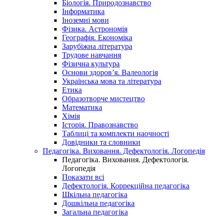
Біологія. Природознавство
Інформатика
Іноземні мови
Фізика. Астрономія
Географія. Економіка
Зарубіжна література
Трудове навчання
Фізична культура
Основи здоров’я. Валеологія
Українська мова та література
Етика
Образотворче мистецтво
Математика
Хімія
Історія. Правознавство
Таблиці та комплекти наочності
Довідники та словники
Педагогіка. Виховання. Дефектологія. Логопедія
Педагогіка. Виховання. Дефектологія.
Логопедія
Показати всі
Дефектологія. Коррекційна педагогіка
Шкільна педагогіка
Дошкільна педагогіка
Загальна педагогіка