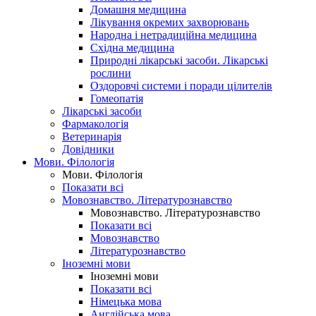
Домашня медицина
Лікування окремих захворювань
Народна і нетрадиційна медицина
Східна медицина
Природні лікарські засоби. Лікарські
рослини
Оздоровчі системи і поради цілителів
Гомеопатія
Лікарські засоби
Фармакологія
Ветеринарія
Довідники
Мови. Філологія
Мови. Філологія
Показати всі
Мовознавство. Літературознавство
Мовознавство. Літературознавство
Показати всі
Мовознавство
Літературознавство
Іноземні мови
Іноземні мови
Показати всі
Німецька мова
Англійська мова