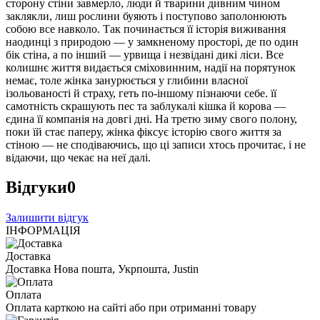
сторону стіни завмерло, люди й тварини дивним чином
заклякли, лиш рослини буяють і поступово заполонюють
собою все навколо. Так починається її історія виживання
наодинці з природою — у замкненому просторі, де по один
бік стіна, а по інший — урвища і незвідані дикі ліси. Все
колишнє життя видається сміховинним, надії на порятунок
немає, толе жінка занурюється у глибини власної
ізольованості й страху, геть по-іншому пізнаючи себе. її
самотність скрашують пес та заблукалі кішка й корова —
єдина її компанія на довгі дні. На третю зиму свого полону,
поки їй стає паперу, жінка фіксує історію свого життя за
стіною — не сподіваючись, що ці записи хтось прочитає, і не
відаючи, що чекає на неї далі.
Відгуки
0
Залишити відгук
ІНФОРМАЦІЯ
Доставка
Доставка Нова пошта, Укрпошта, Justin
Оплата
Оплата карткою на сайті або при отриманні товару