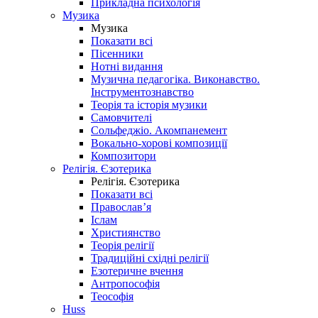
Прикладна психологія
Музика
Музика
Показати всі
Пісенники
Нотні видання
Музична педагогіка. Виконавство.
Інструментознавство
Теорія та історія музики
Самовчителі
Сольфеджіо. Акомпанемент
Вокально-хорові композиції
Композитори
Релігія. Єзотерика
Релігія. Єзотерика
Показати всі
Православ’я
Іслам
Християнство
Теорія релігії
Традиційні східні релігії
Езотеричне вчення
Антропософія
Теософія
Huss