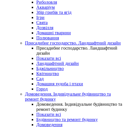
Риболовля
Акваріум
Збір грибів та ягід
Ігри
Свята
Дозвілля
Домашні тварини
Полювання
Присадибне господарство. Ландшафтний дизайн
Присадибне господарство. Ландшафтний
дизайн
Показати всі
Ландшафтний дизайн
Бджільництво
Квітництво
Сад
Домашня худоба і птахи
Город
Домоведення. Індивідуальне будівництво та
ремонт будинку
Домоведення. Індивідуальне будівництво та
ремонт будинку
Показати всі
Будівництво та ремонт будинку
Домоведення