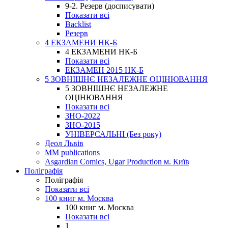
9-2. Резерв (досписувати)
Показати всі
Backlist
Резерв
4 ЕКЗАМЕНИ НК-Б
4 ЕКЗАМЕНИ НК-Б
Показати всі
ЕКЗАМЕН 2015 НК-Б
5 ЗОВНІШНЄ НЕЗАЛЕЖНЕ ОЦІНЮВАННЯ
5 ЗОВНІШНЄ НЕЗАЛЕЖНЕ
ОЦІНЮВАННЯ
Показати всі
ЗНО-2022
ЗНО-2015
УНІВЕРСАЛЬНІ (Без року)
Деол Львів
MM publications
Asgardian Comics, Ugar Production м. Київ
Поліграфія
Поліграфія
Показати всі
100 книг м. Москва
100 книг м. Москва
Показати всі
1