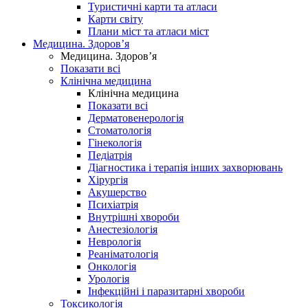
Туристичні карти та атласи
Карти світу
Плани міст та атласи міст
Медицина. Здоров’я
Медицина. Здоров’я
Показати всі
Клінічна медицина
Клінічна медицина
Показати всі
Дерматовенерологія
Стоматологія
Гінекологія
Педіатрія
Діагностика і терапія інших захворювань
Хірургія
Акушерство
Психіатрія
Внутрішні хвороби
Анестезіологія
Неврологія
Реаніматологія
Онкологія
Урологія
Інфекційні і паразитарні хвороби
Токсикологія