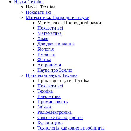
Наука. Техніка
Наука. Техніка
Показати всі
Математика. Природничі науки
Математика. Природничі науки
Показати всі
Математика
Хімія
Довідкові видання
Біологія
Екологія
Фізика
Астрономія
Наука про Землю
Прикладні науки. Техніка
Прикладні науки. Техніка
Показати всі
Техніка
Енергетика
Промисловість
Зв’язок
Радіоелектроніка
Сільське господарство
Будівництво
Технологія харчових виробництв