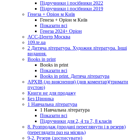
Підручники і посібники 2022
Підручники і посібники 2019
Генеза + Оріон м Київ
Генеза + Оріон м Київ
Показати всі
Генеза 2024+ Оріон
АСС-Центр Москва
109.te.ua
2 Дитяча література. Художня література. Інші
видання.
Books in print
Books in print
Показати всі
Books in print. Дитяча література
АРХІВ (до вияснення) (див коментар)(тримати
пустою)
Книги не для продажу
Без Цінника
1 Навчальна література
1 Навчальна література
Показати всі
Підручники для 2, 4 та 7, 8 класів
8. Розпродаж (продані переглянути і в резерв)
(переглядати раз на місяць)
9-2. Резерв (досписувати)