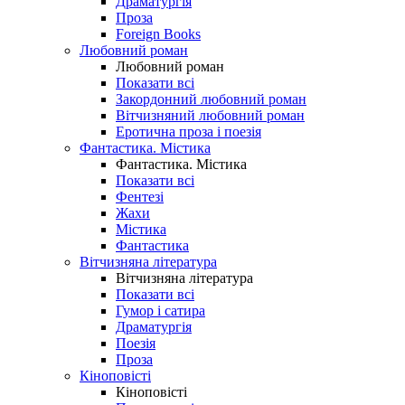
Драматургія
Проза
Foreign Books
Любовний роман
Любовний роман
Показати всі
Закордонний любовний роман
Вітчизняний любовний роман
Еротична проза і поезія
Фантастика. Містика
Фантастика. Містика
Показати всі
Фентезі
Жахи
Містика
Фантастика
Вітчизняна література
Вітчизняна література
Показати всі
Гумор і сатира
Драматургія
Поезія
Проза
Кіноповісті
Кіноповісті