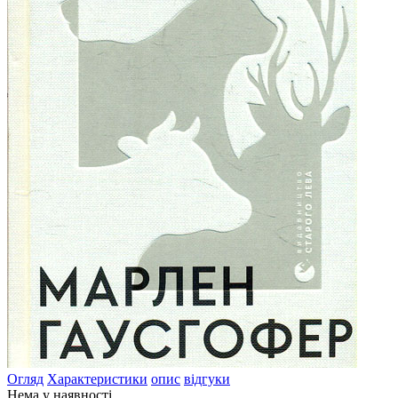
Огляд
Характеристики
опис
відгуки
Нема у наявності