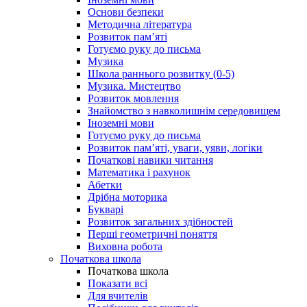
Основи безпеки
Методична література
Розвиток пам’яті
Готуємо руку до письма
Музика
Школа раннього розвитку (0-5)
Музика. Мистецтво
Розвиток мовлення
Знайомство з навколишнім середовищем
Іноземні мови
Готуємо руку до письма
Розвиток пам’яті, уваги, уяви, логіки
Початкові навики читання
Математика і рахунок
Абетки
Дрібна моторика
Букварі
Розвиток загальних здібностей
Перші геометричні поняття
Виховна робота
Початкова школа
Початкова школа
Показати всі
Для вчителів