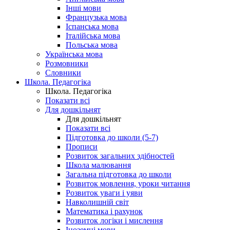
Інші мови
Французька мова
Іспанська мова
Італійська мова
Польська мова
Українська мова
Розмовники
Словники
Школа. Педагогіка
Школа. Педагогіка
Показати всі
Для дошкільнят
Для дошкільнят
Показати всі
Підготовка до школи (5-7)
Прописи
Розвиток загальних здібностей
Школа малювання
Загальна підготовка до школи
Розвиток мовлення, уроки читання
Розвиток уваги і уяви
Навколишній світ
Математика і рахунок
Розвиток логіки і мислення
Іноземні мови