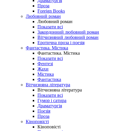
Драматургія
Проза
Foreign Books
Любовний роман
Любовний роман
Показати всі
Закордонний любовний роман
Вітчизняний любовний роман
Еротична проза і поезія
Фантастика. Містика
Фантастика. Містика
Показати всі
Фентезі
Жахи
Містика
Фантастика
Вітчизняна література
Вітчизняна література
Показати всі
Гумор і сатира
Драматургія
Поезія
Проза
Кіноповісті
Кіноповісті