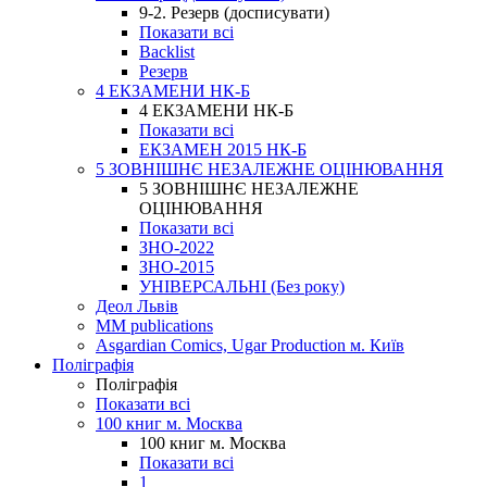
9-2. Резерв (досписувати)
Показати всі
Backlist
Резерв
4 ЕКЗАМЕНИ НК-Б
4 ЕКЗАМЕНИ НК-Б
Показати всі
ЕКЗАМЕН 2015 НК-Б
5 ЗОВНІШНЄ НЕЗАЛЕЖНЕ ОЦІНЮВАННЯ
5 ЗОВНІШНЄ НЕЗАЛЕЖНЕ
ОЦІНЮВАННЯ
Показати всі
ЗНО-2022
ЗНО-2015
УНІВЕРСАЛЬНІ (Без року)
Деол Львів
MM publications
Asgardian Comics, Ugar Production м. Київ
Поліграфія
Поліграфія
Показати всі
100 книг м. Москва
100 книг м. Москва
Показати всі
1