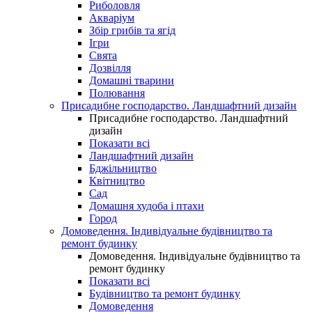
Риболовля
Акваріум
Збір грибів та ягід
Ігри
Свята
Дозвілля
Домашні тварини
Полювання
Присадибне господарство. Ландшафтний дизайн
Присадибне господарство. Ландшафтний
дизайн
Показати всі
Ландшафтний дизайн
Бджільництво
Квітництво
Сад
Домашня худоба і птахи
Город
Домоведення. Індивідуальне будівництво та
ремонт будинку
Домоведення. Індивідуальне будівництво та
ремонт будинку
Показати всі
Будівництво та ремонт будинку
Домоведення