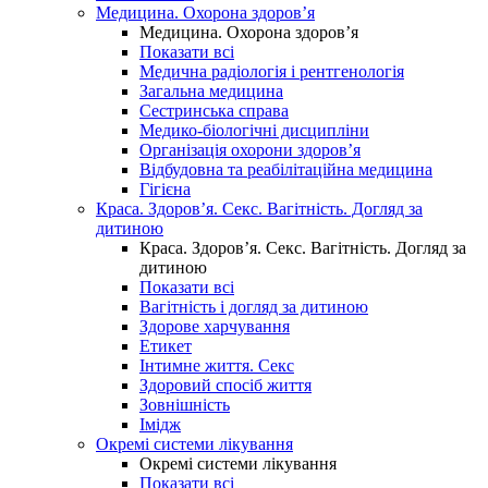
Медицина. Охорона здоров’я
Медицина. Охорона здоров’я
Показати всі
Медична радіологія і рентгенологія
Загальна медицина
Сестринська справа
Медико-біологічні дисципліни
Організація охорони здоров’я
Відбудовна та реабілітаційна медицина
Гігієна
Краса. Здоров’я. Секс. Вагітність. Догляд за
дитиною
Краса. Здоров’я. Секс. Вагітність. Догляд за
дитиною
Показати всі
Вагітність і догляд за дитиною
Здорове харчування
Етикет
Інтимне життя. Секс
Здоровий спосіб життя
Зовнішність
Імідж
Окремі системи лікування
Окремі системи лікування
Показати всі