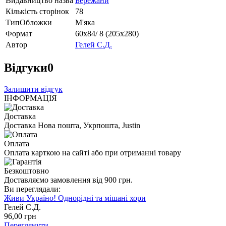
Видавництво назва
Бережани
Кількість сторінок
78
ТипОбложки
М'яка
Формат
60х84/ 8 (205х280)
Автор
Гелей С.Д.
Відгуки
0
Залишити відгук
ІНФОРМАЦІЯ
Доставка
Доставка Нова пошта, Укрпошта, Justin
Оплата
Оплата карткою на сайті або при отриманні товару
Безкоштовно
Доставляємо замовлення від 900 грн.
Ви переглядали:
Живи Україно! Однорідні та мішані хори
Гелей С.Д.
96
,00
грн
Переглянути