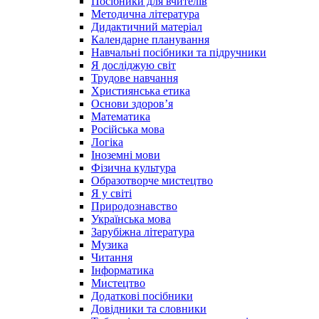
Посібники для вчителів
Методична література
Дидактичний матеріал
Календарне планування
Навчальні посібники та підручники
Я досліджую світ
Трудове навчання
Християнська етика
Основи здоров’я
Математика
Російська мова
Логіка
Іноземні мови
Фізична культура
Образотворче мистецтво
Я у світі
Природознавство
Українська мова
Зарубіжна література
Музика
Читання
Інформатика
Мистецтво
Додаткові посібники
Довідники та словники