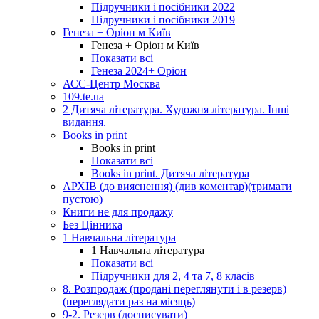
Підручники і посібники 2022
Підручники і посібники 2019
Генеза + Оріон м Київ
Генеза + Оріон м Київ
Показати всі
Генеза 2024+ Оріон
АСС-Центр Москва
109.te.ua
2 Дитяча література. Художня література. Інші
видання.
Books in print
Books in print
Показати всі
Books in print. Дитяча література
АРХІВ (до вияснення) (див коментар)(тримати
пустою)
Книги не для продажу
Без Цінника
1 Навчальна література
1 Навчальна література
Показати всі
Підручники для 2, 4 та 7, 8 класів
8. Розпродаж (продані переглянути і в резерв)
(переглядати раз на місяць)
9-2. Резерв (досписувати)