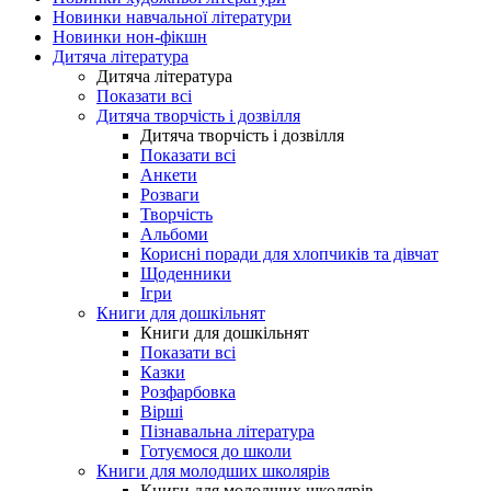
Новинки навчальної літератури
Новинки нон-фікшн
Дитяча література
Дитяча література
Показати всі
Дитяча творчість і дозвілля
Дитяча творчість і дозвілля
Показати всі
Анкети
Розваги
Творчість
Альбоми
Корисні поради для хлопчиків та дівчат
Щоденники
Ігри
Книги для дошкільнят
Книги для дошкільнят
Показати всі
Казки
Розфарбовка
Вірші
Пізнавальна література
Готуємося до школи
Книги для молодших школярів
Книги для молодших школярів