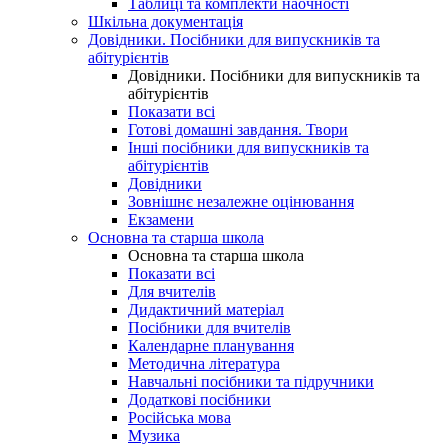
Таблиці та комплекти наочності
Шкільна документація
Довідники. Посібники для випускників та
абітурієнтів
Довідники. Посібники для випускників та
абітурієнтів
Показати всі
Готові домашні завдання. Твори
Інші посібники для випускників та
абітурієнтів
Довідники
Зовнішнє незалежне оцінювання
Екзамени
Основна та старша школа
Основна та старша школа
Показати всі
Для вчителів
Дидактичний матеріал
Посібники для вчителів
Календарне планування
Методична література
Навчальні посібники та підручники
Додаткові посібники
Російська мова
Музика