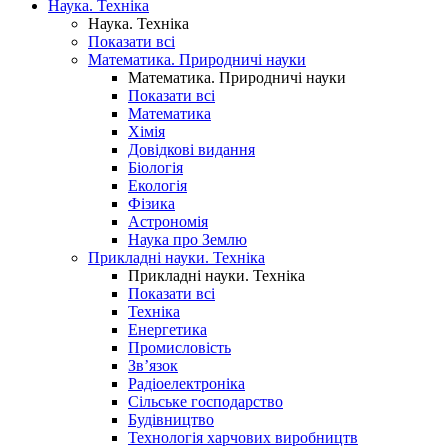
Наука. Техніка
Наука. Техніка
Показати всі
Математика. Природничі науки
Математика. Природничі науки
Показати всі
Математика
Хімія
Довідкові видання
Біологія
Екологія
Фізика
Астрономія
Наука про Землю
Прикладні науки. Техніка
Прикладні науки. Техніка
Показати всі
Техніка
Енергетика
Промисловість
Зв’язок
Радіоелектроніка
Сільське господарство
Будівництво
Технологія харчових виробництв