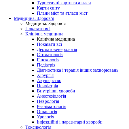
Туристичні карти та атласи
Карти світу
Плани міст та атласи міст
Медицина. Здоров’я
Медицина. Здоров’я
Показати всі
Клінічна медицина
Клінічна медицина
Показати всі
Дерматовенерологія
Стоматологія
Гінекологія
Педіатрія
Діагностика і терапія інших захворювань
Хірургія
Акушерство
Психіатрія
Внутрішні хвороби
Анестезіологія
Неврологія
Реаніматологія
Онкологія
Урологія
Інфекційні і паразитарні хвороби
Токсикологія