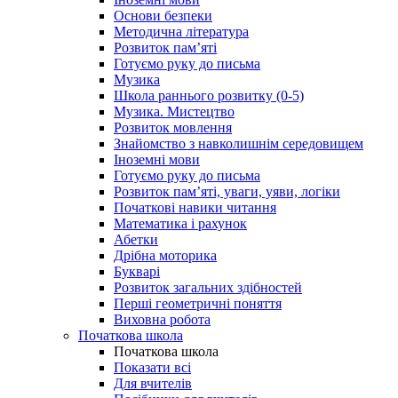
Основи безпеки
Методична література
Розвиток пам’яті
Готуємо руку до письма
Музика
Школа раннього розвитку (0-5)
Музика. Мистецтво
Розвиток мовлення
Знайомство з навколишнім середовищем
Іноземні мови
Готуємо руку до письма
Розвиток пам’яті, уваги, уяви, логіки
Початкові навики читання
Математика і рахунок
Абетки
Дрібна моторика
Букварі
Розвиток загальних здібностей
Перші геометричні поняття
Виховна робота
Початкова школа
Початкова школа
Показати всі
Для вчителів