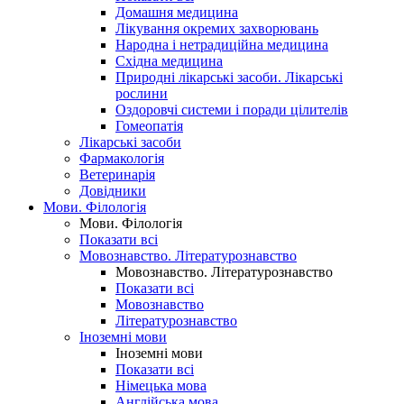
Домашня медицина
Лікування окремих захворювань
Народна і нетрадиційна медицина
Східна медицина
Природні лікарські засоби. Лікарські
рослини
Оздоровчі системи і поради цілителів
Гомеопатія
Лікарські засоби
Фармакологія
Ветеринарія
Довідники
Мови. Філологія
Мови. Філологія
Показати всі
Мовознавство. Літературознавство
Мовознавство. Літературознавство
Показати всі
Мовознавство
Літературознавство
Іноземні мови
Іноземні мови
Показати всі
Німецька мова
Англійська мова