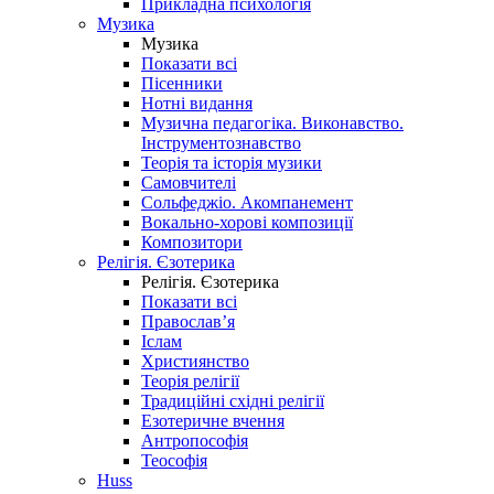
Прикладна психологія
Музика
Музика
Показати всі
Пісенники
Нотні видання
Музична педагогіка. Виконавство.
Інструментознавство
Теорія та історія музики
Самовчителі
Сольфеджіо. Акомпанемент
Вокально-хорові композиції
Композитори
Релігія. Єзотерика
Релігія. Єзотерика
Показати всі
Православ’я
Іслам
Християнство
Теорія релігії
Традиційні східні релігії
Езотеричне вчення
Антропософія
Теософія
Huss