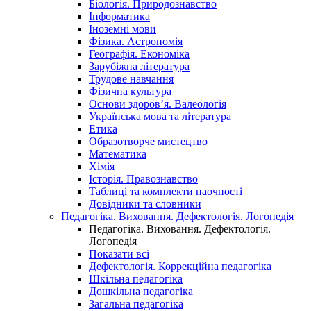
Біологія. Природознавство
Інформатика
Іноземні мови
Фізика. Астрономія
Географія. Економіка
Зарубіжна література
Трудове навчання
Фізична культура
Основи здоров’я. Валеологія
Українська мова та література
Етика
Образотворче мистецтво
Математика
Хімія
Історія. Правознавство
Таблиці та комплекти наочності
Довідники та словники
Педагогіка. Виховання. Дефектологія. Логопедія
Педагогіка. Виховання. Дефектологія.
Логопедія
Показати всі
Дефектологія. Коррекційна педагогіка
Шкільна педагогіка
Дошкільна педагогіка
Загальна педагогіка