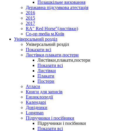
Позашкільне виховання
Державна підсумкова атестація
2016
2015
2017
RA" Red Horse"(листівки)
Co-op media м.Київ
Універсальний розділ
Універсальний розділ
Показати всі
Листівки,плакати,постери
Листівки,плакати,постери
Показати всі
Листівки
Плакати
Постери
Атласи
Книги для записів
Енциклопедії
Календарі
Довідники
Longman
Підручники і посібники
Підручники і посібники
Показати всі