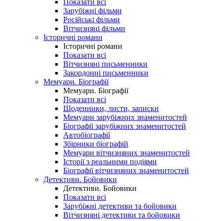
Показати всі
Зарубіжні фільми
Російські фільми
Вітчизняні фільми
Історичні романи
Історичні романи
Показати всі
Вітчизняні письменники
Закордонні письменники
Мемуари. Біографії
Мемуари. Біографії
Показати всі
Щоденники, листи, записки
Мемуари зарубіжних знаменитостей
Біографії зарубіжних знаменитостей
Автобіографії
Збірники біографій
Мемуари вітчизняних знаменитостей
Історії з реальними подіями
Біографії вітчизняних знаменитостей
Детективи. Бойовики
Детективи. Бойовики
Показати всі
Зарубіжні детективи та бойовики
Вітчизняні детективи та бойовики