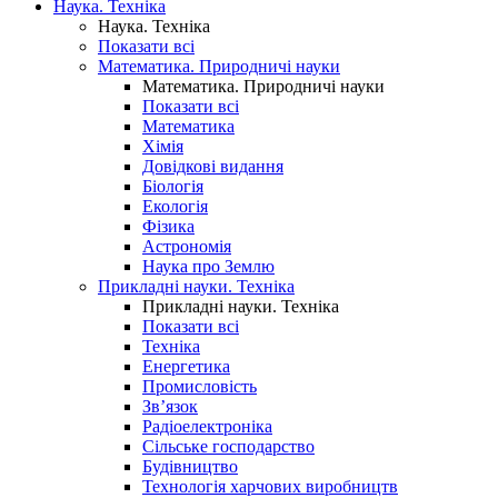
Наука. Техніка
Наука. Техніка
Показати всі
Математика. Природничі науки
Математика. Природничі науки
Показати всі
Математика
Хімія
Довідкові видання
Біологія
Екологія
Фізика
Астрономія
Наука про Землю
Прикладні науки. Техніка
Прикладні науки. Техніка
Показати всі
Техніка
Енергетика
Промисловість
Зв’язок
Радіоелектроніка
Сільське господарство
Будівництво
Технологія харчових виробництв