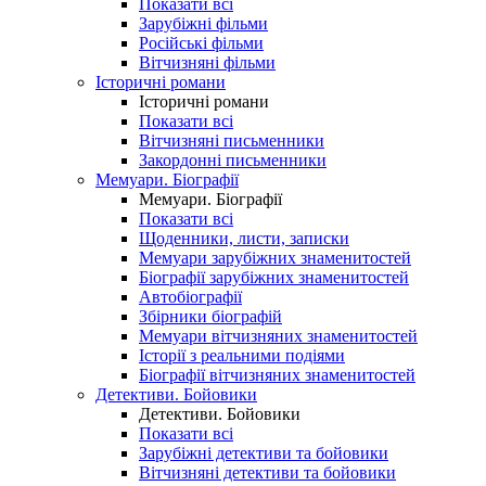
Показати всі
Зарубіжні фільми
Російські фільми
Вітчизняні фільми
Історичні романи
Історичні романи
Показати всі
Вітчизняні письменники
Закордонні письменники
Мемуари. Біографії
Мемуари. Біографії
Показати всі
Щоденники, листи, записки
Мемуари зарубіжних знаменитостей
Біографії зарубіжних знаменитостей
Автобіографії
Збірники біографій
Мемуари вітчизняних знаменитостей
Історії з реальними подіями
Біографії вітчизняних знаменитостей
Детективи. Бойовики
Детективи. Бойовики
Показати всі
Зарубіжні детективи та бойовики
Вітчизняні детективи та бойовики