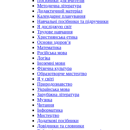
Посібники для вчителів
Методична література
Дидактичний матеріал
Календарне планування
Навчальні посібники та підручники
Я досліджую світ
Трудове навчання
Християнська етика
Основи здоров’я
Математика
Російська мова
Логіка
Іноземні мови
Фізична культура
Образотворче мистецтво
Я у світі
Природознавство
Українська мова
Зарубіжна література
Музика
Читання
Інформатика
Мистецтво
Додаткові посібники
Довідники та словники