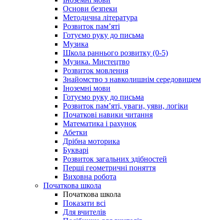
Основи безпеки
Методична література
Розвиток пам’яті
Готуємо руку до письма
Музика
Школа раннього розвитку (0-5)
Музика. Мистецтво
Розвиток мовлення
Знайомство з навколишнім середовищем
Іноземні мови
Готуємо руку до письма
Розвиток пам’яті, уваги, уяви, логіки
Початкові навики читання
Математика і рахунок
Абетки
Дрібна моторика
Букварі
Розвиток загальних здібностей
Перші геометричні поняття
Виховна робота
Початкова школа
Початкова школа
Показати всі
Для вчителів