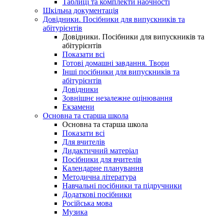
Таблиці та комплекти наочності
Шкільна документація
Довідники. Посібники для випускників та
абітурієнтів
Довідники. Посібники для випускників та
абітурієнтів
Показати всі
Готові домашні завдання. Твори
Інші посібники для випускників та
абітурієнтів
Довідники
Зовнішнє незалежне оцінювання
Екзамени
Основна та старша школа
Основна та старша школа
Показати всі
Для вчителів
Дидактичний матеріал
Посібники для вчителів
Календарне планування
Методична література
Навчальні посібники та підручники
Додаткові посібники
Російська мова
Музика