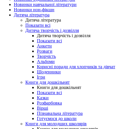
Новинки навчальної літератури
Новинки нон-фікшн
Дитяча література
Дитяча література
Показати всі
Дитяча творчість і дозвілля
Дитяча творчість і дозвілля
Показати всі
Анкети
Розваги
Творчість
Альбоми
Корисні поради для хлопчиків та дівчат
Щоденники
Ігри
Книги для дошкільнят
Книги для дошкільнят
Показати всі
Казки
Розфарбовка
Вірші
Пізнавальна література
Готуємося до школи
Книги для молодших школярів
Книги для молодших школярів