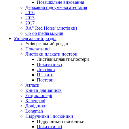
Позашкільне виховання
Державна підсумкова атестація
2016
2015
2017
RA" Red Horse"(листівки)
Co-op media м.Київ
Універсальний розділ
Універсальний розділ
Показати всі
Листівки,плакати,постери
Листівки,плакати,постери
Показати всі
Листівки
Плакати
Постери
Атласи
Книги для записів
Енциклопедії
Календарі
Довідники
Longman
Підручники і посібники
Підручники і посібники
Показати всі