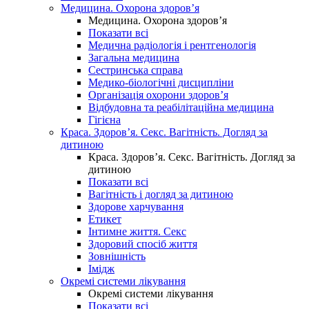
Медицина. Охорона здоров’я
Медицина. Охорона здоров’я
Показати всі
Медична радіологія і рентгенологія
Загальна медицина
Сестринська справа
Медико-біологічні дисципліни
Організація охорони здоров’я
Відбудовна та реабілітаційна медицина
Гігієна
Краса. Здоров’я. Секс. Вагітність. Догляд за
дитиною
Краса. Здоров’я. Секс. Вагітність. Догляд за
дитиною
Показати всі
Вагітність і догляд за дитиною
Здорове харчування
Етикет
Інтимне життя. Секс
Здоровий спосіб життя
Зовнішність
Імідж
Окремі системи лікування
Окремі системи лікування
Показати всі