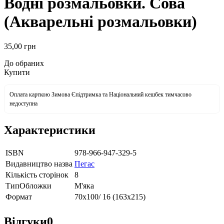
Водні розмальовки. Сова
(Акварельні розмальовки)
35
,00
грн
До обраних
Купити
Оплата карткою Зимова Єпідтримка та Національний кешбек тимчасово
недоступна
Характеристики
ISBN
978-966-947-329-5
Видавництво назва
Пегас
Кількість сторінок
8
ТипОбложки
М'яка
Формат
70х100/ 16 (163х215)
Відгуки
0