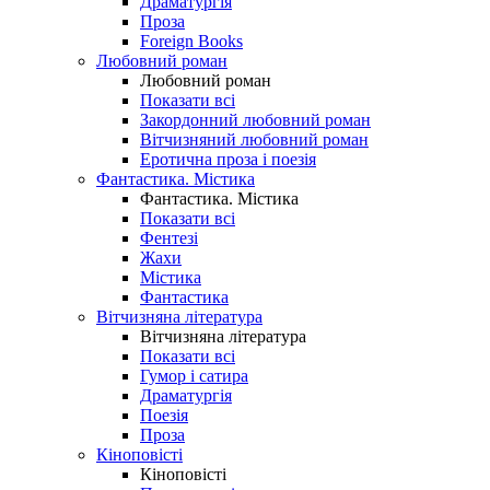
Драматургія
Проза
Foreign Books
Любовний роман
Любовний роман
Показати всі
Закордонний любовний роман
Вітчизняний любовний роман
Еротична проза і поезія
Фантастика. Містика
Фантастика. Містика
Показати всі
Фентезі
Жахи
Містика
Фантастика
Вітчизняна література
Вітчизняна література
Показати всі
Гумор і сатира
Драматургія
Поезія
Проза
Кіноповісті
Кіноповісті