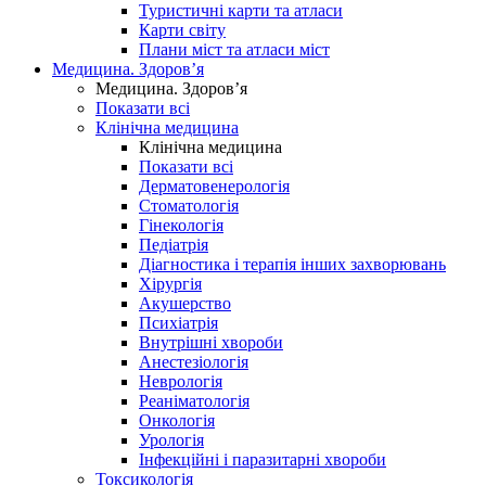
Туристичні карти та атласи
Карти світу
Плани міст та атласи міст
Медицина. Здоров’я
Медицина. Здоров’я
Показати всі
Клінічна медицина
Клінічна медицина
Показати всі
Дерматовенерологія
Стоматологія
Гінекологія
Педіатрія
Діагностика і терапія інших захворювань
Хірургія
Акушерство
Психіатрія
Внутрішні хвороби
Анестезіологія
Неврологія
Реаніматологія
Онкологія
Урологія
Інфекційні і паразитарні хвороби
Токсикологія