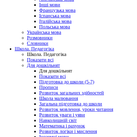
Інші мови
Французька мова
Іспанська мова
Італійська мова
Польська мова
Українська мова
Розмовники
Словники
Школа. Педагогіка
Школа. Педагогіка
Показати всі
Для дошкільнят
Для дошкільнят
Показати всі
Підготовка до школи (5-7)
Прописи
Розвиток загальних здібностей
Школа малювання
Загальна підготовка до школи
Розвиток мовлення, уроки читання
Розвиток уваги і уяви
Навколишній світ
Математика і рахунок
Розвиток логіки і мислення
Іноземні мови