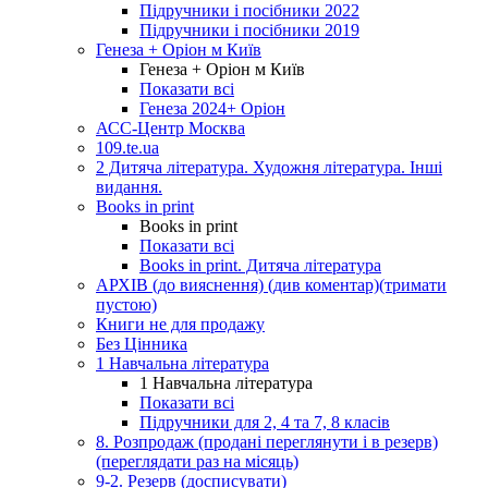
Підручники і посібники 2022
Підручники і посібники 2019
Генеза + Оріон м Київ
Генеза + Оріон м Київ
Показати всі
Генеза 2024+ Оріон
АСС-Центр Москва
109.te.ua
2 Дитяча література. Художня література. Інші
видання.
Books in print
Books in print
Показати всі
Books in print. Дитяча література
АРХІВ (до вияснення) (див коментар)(тримати
пустою)
Книги не для продажу
Без Цінника
1 Навчальна література
1 Навчальна література
Показати всі
Підручники для 2, 4 та 7, 8 класів
8. Розпродаж (продані переглянути і в резерв)
(переглядати раз на місяць)
9-2. Резерв (досписувати)