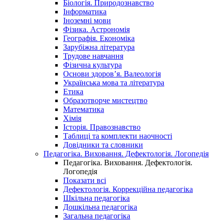
Біологія. Природознавство
Інформатика
Іноземні мови
Фізика. Астрономія
Географія. Економіка
Зарубіжна література
Трудове навчання
Фізична культура
Основи здоров’я. Валеологія
Українська мова та література
Етика
Образотворче мистецтво
Математика
Хімія
Історія. Правознавство
Таблиці та комплекти наочності
Довідники та словники
Педагогіка. Виховання. Дефектологія. Логопедія
Педагогіка. Виховання. Дефектологія.
Логопедія
Показати всі
Дефектологія. Коррекційна педагогіка
Шкільна педагогіка
Дошкільна педагогіка
Загальна педагогіка