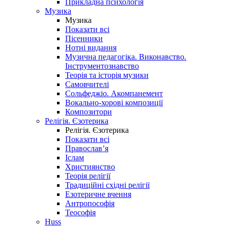
Прикладна психологія
Музика
Музика
Показати всі
Пісенники
Нотні видання
Музична педагогіка. Виконавство.
Інструментознавство
Теорія та історія музики
Самовчителі
Сольфеджіо. Акомпанемент
Вокально-хорові композиції
Композитори
Релігія. Єзотерика
Релігія. Єзотерика
Показати всі
Православ’я
Іслам
Християнство
Теорія релігії
Традиційні східні релігії
Езотеричне вчення
Антропософія
Теософія
Huss