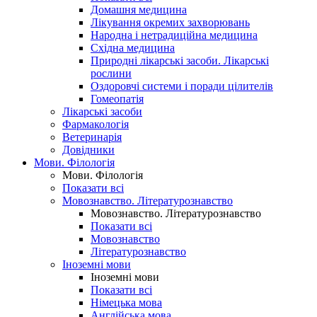
Домашня медицина
Лікування окремих захворювань
Народна і нетрадиційна медицина
Східна медицина
Природні лікарські засоби. Лікарські
рослини
Оздоровчі системи і поради цілителів
Гомеопатія
Лікарські засоби
Фармакологія
Ветеринарія
Довідники
Мови. Філологія
Мови. Філологія
Показати всі
Мовознавство. Літературознавство
Мовознавство. Літературознавство
Показати всі
Мовознавство
Літературознавство
Іноземні мови
Іноземні мови
Показати всі
Німецька мова
Англійська мова