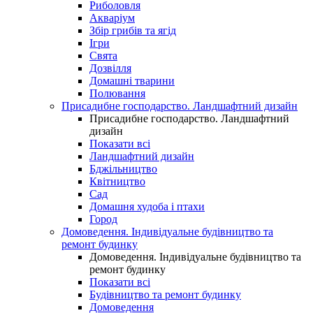
Риболовля
Акваріум
Збір грибів та ягід
Ігри
Свята
Дозвілля
Домашні тварини
Полювання
Присадибне господарство. Ландшафтний дизайн
Присадибне господарство. Ландшафтний
дизайн
Показати всі
Ландшафтний дизайн
Бджільництво
Квітництво
Сад
Домашня худоба і птахи
Город
Домоведення. Індивідуальне будівництво та
ремонт будинку
Домоведення. Індивідуальне будівництво та
ремонт будинку
Показати всі
Будівництво та ремонт будинку
Домоведення