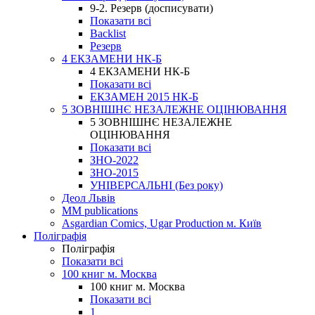
9-2. Резерв (досписувати)
Показати всі
Backlist
Резерв
4 ЕКЗАМЕНИ НК-Б
4 ЕКЗАМЕНИ НК-Б
Показати всі
ЕКЗАМЕН 2015 НК-Б
5 ЗОВНІШНЄ НЕЗАЛЕЖНЕ ОЦІНЮВАННЯ
5 ЗОВНІШНЄ НЕЗАЛЕЖНЕ
ОЦІНЮВАННЯ
Показати всі
ЗНО-2022
ЗНО-2015
УНІВЕРСАЛЬНІ (Без року)
Деол Львів
MM publications
Asgardian Comics, Ugar Production м. Київ
Поліграфія
Поліграфія
Показати всі
100 книг м. Москва
100 книг м. Москва
Показати всі
1