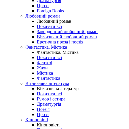
Драматургія
Проза
Foreign Books
Любовний роман
Любовний роман
Показати всі
Закордонний любовний роман
Вітчизняний любовний роман
Еротична проза і поезія
Фантастика. Містика
Фантастика. Містика
Показати всі
Фентезі
Жахи
Містика
Фантастика
Вітчизняна література
Вітчизняна література
Показати всі
Гумор і сатира
Драматургія
Поезія
Проза
Кіноповісті
Кіноповісті