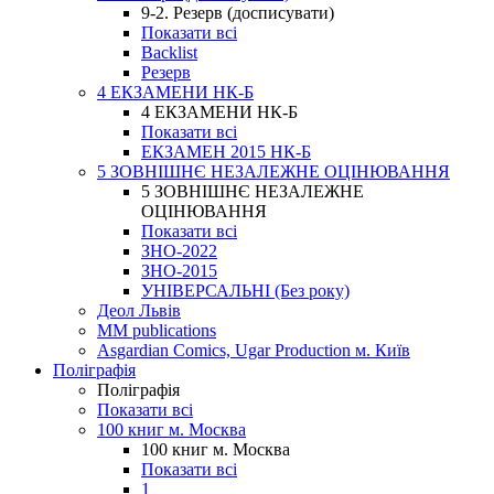
9-2. Резерв (досписувати)
Показати всі
Backlist
Резерв
4 ЕКЗАМЕНИ НК-Б
4 ЕКЗАМЕНИ НК-Б
Показати всі
ЕКЗАМЕН 2015 НК-Б
5 ЗОВНІШНЄ НЕЗАЛЕЖНЕ ОЦІНЮВАННЯ
5 ЗОВНІШНЄ НЕЗАЛЕЖНЕ
ОЦІНЮВАННЯ
Показати всі
ЗНО-2022
ЗНО-2015
УНІВЕРСАЛЬНІ (Без року)
Деол Львів
MM publications
Asgardian Comics, Ugar Production м. Київ
Поліграфія
Поліграфія
Показати всі
100 книг м. Москва
100 книг м. Москва
Показати всі
1