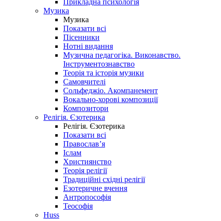
Прикладна психологія
Музика
Музика
Показати всі
Пісенники
Нотні видання
Музична педагогіка. Виконавство.
Інструментознавство
Теорія та історія музики
Самовчителі
Сольфеджіо. Акомпанемент
Вокально-хорові композиції
Композитори
Релігія. Єзотерика
Релігія. Єзотерика
Показати всі
Православ’я
Іслам
Християнство
Теорія релігії
Традиційні східні релігії
Езотеричне вчення
Антропософія
Теософія
Huss