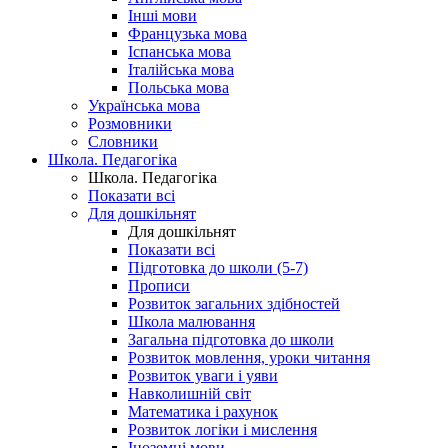
Інші мови
Французька мова
Іспанська мова
Італійська мова
Польська мова
Українська мова
Розмовники
Словники
Школа. Педагогіка
Школа. Педагогіка
Показати всі
Для дошкільнят
Для дошкільнят
Показати всі
Підготовка до школи (5-7)
Прописи
Розвиток загальних здібностей
Школа малювання
Загальна підготовка до школи
Розвиток мовлення, уроки читання
Розвиток уваги і уяви
Навколишній світ
Математика і рахунок
Розвиток логіки і мислення
Іноземні мови