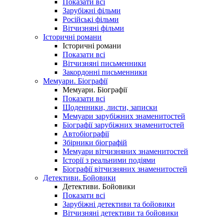
Показати всі
Зарубіжні фільми
Російські фільми
Вітчизняні фільми
Історичні романи
Історичні романи
Показати всі
Вітчизняні письменники
Закордонні письменники
Мемуари. Біографії
Мемуари. Біографії
Показати всі
Щоденники, листи, записки
Мемуари зарубіжних знаменитостей
Біографії зарубіжних знаменитостей
Автобіографії
Збірники біографій
Мемуари вітчизняних знаменитостей
Історії з реальними подіями
Біографії вітчизняних знаменитостей
Детективи. Бойовики
Детективи. Бойовики
Показати всі
Зарубіжні детективи та бойовики
Вітчизняні детективи та бойовики