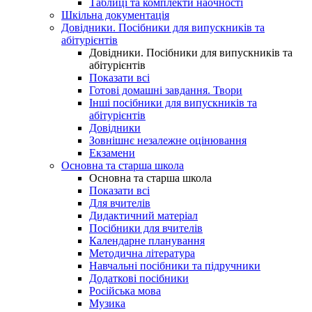
Таблиці та комплекти наочності
Шкільна документація
Довідники. Посібники для випускників та
абітурієнтів
Довідники. Посібники для випускників та
абітурієнтів
Показати всі
Готові домашні завдання. Твори
Інші посібники для випускників та
абітурієнтів
Довідники
Зовнішнє незалежне оцінювання
Екзамени
Основна та старша школа
Основна та старша школа
Показати всі
Для вчителів
Дидактичний матеріал
Посібники для вчителів
Календарне планування
Методична література
Навчальні посібники та підручники
Додаткові посібники
Російська мова
Музика