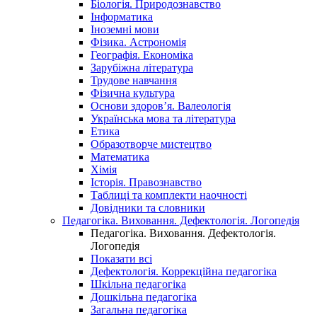
Біологія. Природознавство
Інформатика
Іноземні мови
Фізика. Астрономія
Географія. Економіка
Зарубіжна література
Трудове навчання
Фізична культура
Основи здоров’я. Валеологія
Українська мова та література
Етика
Образотворче мистецтво
Математика
Хімія
Історія. Правознавство
Таблиці та комплекти наочності
Довідники та словники
Педагогіка. Виховання. Дефектологія. Логопедія
Педагогіка. Виховання. Дефектологія.
Логопедія
Показати всі
Дефектологія. Коррекційна педагогіка
Шкільна педагогіка
Дошкільна педагогіка
Загальна педагогіка