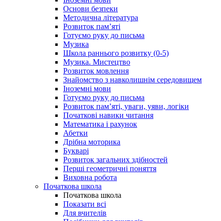
Основи безпеки
Методична література
Розвиток пам’яті
Готуємо руку до письма
Музика
Школа раннього розвитку (0-5)
Музика. Мистецтво
Розвиток мовлення
Знайомство з навколишнім середовищем
Іноземні мови
Готуємо руку до письма
Розвиток пам’яті, уваги, уяви, логіки
Початкові навики читання
Математика і рахунок
Абетки
Дрібна моторика
Букварі
Розвиток загальних здібностей
Перші геометричні поняття
Виховна робота
Початкова школа
Початкова школа
Показати всі
Для вчителів