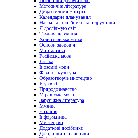
Посібники для вчителів
Методична література
Дидактичний матеріал
Календарне планування
Навчальні посібники та підручники
Я досліджую світ
Трудове навчання
Християнська етика
Основи здоров’я
Математика
Російська мова
Логіка
Іноземні мови
Фізична культура
Образотворче мистецтво
Я у світі
Природознавство
Українська мова
Зарубіжна література
Музика
Читання
Інформатика
Мистецтво
Додаткові посібники
Довідники та словники