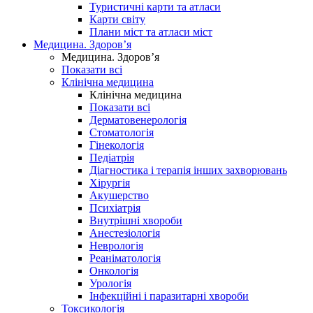
Туристичні карти та атласи
Карти світу
Плани міст та атласи міст
Медицина. Здоров’я
Медицина. Здоров’я
Показати всі
Клінічна медицина
Клінічна медицина
Показати всі
Дерматовенерологія
Стоматологія
Гінекологія
Педіатрія
Діагностика і терапія інших захворювань
Хірургія
Акушерство
Психіатрія
Внутрішні хвороби
Анестезіологія
Неврологія
Реаніматологія
Онкологія
Урологія
Інфекційні і паразитарні хвороби
Токсикологія