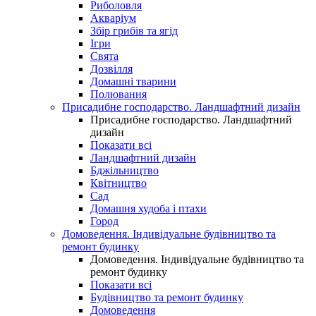
Риболовля
Акваріум
Збір грибів та ягід
Ігри
Свята
Дозвілля
Домашні тварини
Полювання
Присадибне господарство. Ландшафтний дизайн
Присадибне господарство. Ландшафтний
дизайн
Показати всі
Ландшафтний дизайн
Бджільництво
Квітництво
Сад
Домашня худоба і птахи
Город
Домоведення. Індивідуальне будівництво та
ремонт будинку
Домоведення. Індивідуальне будівництво та
ремонт будинку
Показати всі
Будівництво та ремонт будинку
Домоведення