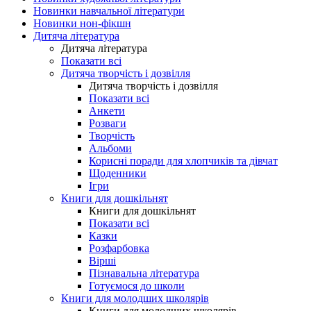
Новинки навчальної літератури
Новинки нон-фікшн
Дитяча література
Дитяча література
Показати всі
Дитяча творчість і дозвілля
Дитяча творчість і дозвілля
Показати всі
Анкети
Розваги
Творчість
Альбоми
Корисні поради для хлопчиків та дівчат
Щоденники
Ігри
Книги для дошкільнят
Книги для дошкільнят
Показати всі
Казки
Розфарбовка
Вірші
Пізнавальна література
Готуємося до школи
Книги для молодших школярів
Книги для молодших школярів