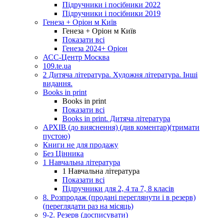
Підручники і посібники 2022
Підручники і посібники 2019
Генеза + Оріон м Київ
Генеза + Оріон м Київ
Показати всі
Генеза 2024+ Оріон
АСС-Центр Москва
109.te.ua
2 Дитяча література. Художня література. Інші
видання.
Books in print
Books in print
Показати всі
Books in print. Дитяча література
АРХІВ (до вияснення) (див коментар)(тримати
пустою)
Книги не для продажу
Без Цінника
1 Навчальна література
1 Навчальна література
Показати всі
Підручники для 2, 4 та 7, 8 класів
8. Розпродаж (продані переглянути і в резерв)
(переглядати раз на місяць)
9-2. Резерв (досписувати)