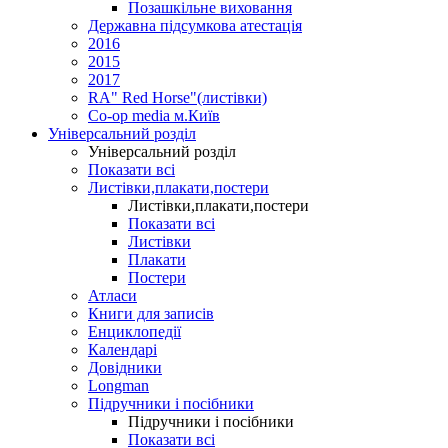
Позашкільне виховання
Державна підсумкова атестація
2016
2015
2017
RA" Red Horse"(листівки)
Co-op media м.Київ
Універсальний розділ
Універсальний розділ
Показати всі
Листівки,плакати,постери
Листівки,плакати,постери
Показати всі
Листівки
Плакати
Постери
Атласи
Книги для записів
Енциклопедії
Календарі
Довідники
Longman
Підручники і посібники
Підручники і посібники
Показати всі