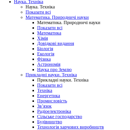
Наука. Техніка
Наука. Техніка
Показати всі
Математика. Природничі науки
Математика. Природничі науки
Показати всі
Математика
Хімія
Довідкові видання
Біологія
Екологія
Фізика
Астрономія
Наука про Землю
Прикладні науки. Техніка
Прикладні науки. Техніка
Показати всі
Техніка
Енергетика
Промисловість
Зв’язок
Радіоелектроніка
Сільське господарство
Будівництво
Технологія харчових виробництв