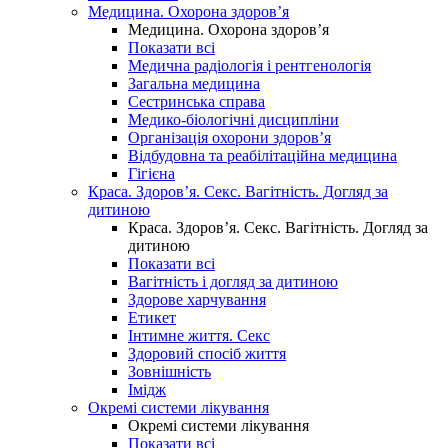
Медицина. Охорона здоров’я
Медицина. Охорона здоров’я
Показати всі
Медична радіологія і рентгенологія
Загальна медицина
Сестринська справа
Медико-біологічні дисципліни
Організація охорони здоров’я
Відбудовна та реабілітаційна медицина
Гігієна
Краса. Здоров’я. Секс. Вагітність. Догляд за
дитиною
Краса. Здоров’я. Секс. Вагітність. Догляд за
дитиною
Показати всі
Вагітність і догляд за дитиною
Здорове харчування
Етикет
Інтимне життя. Секс
Здоровий спосіб життя
Зовнішність
Імідж
Окремі системи лікування
Окремі системи лікування
Показати всі