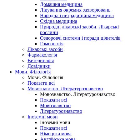
Домашня медицина
Лікування окремих захворювань
Народна і нетрадиційна медицина
Східна медицина
Природні лікарські засоби. Лікарські
рослини
Оздоровчі системи і поради цілителів
Гомеопатія
Лікарські засоби
Фармакологія
Ветеринарія
Довідники
Мови. Філологія
Мови. Філологія
Показати всі
Мовознавство. Літературознавство
Мовознавство. Літературознавство
Показати всі
Мовознавство
Літературознавство
Іноземні мови
Іноземні мови
Показати всі
Німецька мова
Англійська мова