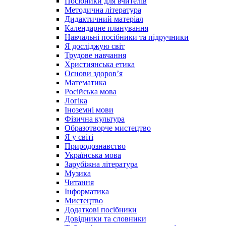
Посібники для вчителів
Методична література
Дидактичний матеріал
Календарне планування
Навчальні посібники та підручники
Я досліджую світ
Трудове навчання
Християнська етика
Основи здоров’я
Математика
Російська мова
Логіка
Іноземні мови
Фізична культура
Образотворче мистецтво
Я у світі
Природознавство
Українська мова
Зарубіжна література
Музика
Читання
Інформатика
Мистецтво
Додаткові посібники
Довідники та словники