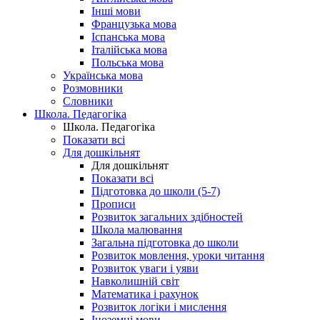
Інші мови
Французька мова
Іспанська мова
Італійська мова
Польська мова
Українська мова
Розмовники
Словники
Школа. Педагогіка
Школа. Педагогіка
Показати всі
Для дошкільнят
Для дошкільнят
Показати всі
Підготовка до школи (5-7)
Прописи
Розвиток загальних здібностей
Школа малювання
Загальна підготовка до школи
Розвиток мовлення, уроки читання
Розвиток уваги і уяви
Навколишній світ
Математика і рахунок
Розвиток логіки і мислення
Іноземні мови