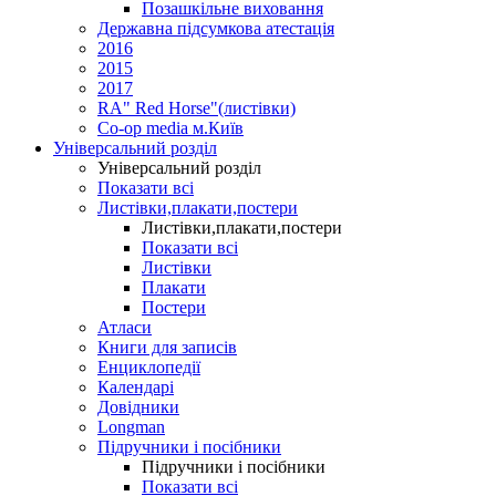
Позашкільне виховання
Державна підсумкова атестація
2016
2015
2017
RA" Red Horse"(листівки)
Co-op media м.Київ
Універсальний розділ
Універсальний розділ
Показати всі
Листівки,плакати,постери
Листівки,плакати,постери
Показати всі
Листівки
Плакати
Постери
Атласи
Книги для записів
Енциклопедії
Календарі
Довідники
Longman
Підручники і посібники
Підручники і посібники
Показати всі