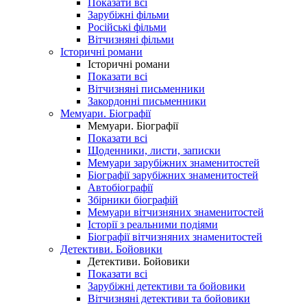
Показати всі
Зарубіжні фільми
Російські фільми
Вітчизняні фільми
Історичні романи
Історичні романи
Показати всі
Вітчизняні письменники
Закордонні письменники
Мемуари. Біографії
Мемуари. Біографії
Показати всі
Щоденники, листи, записки
Мемуари зарубіжних знаменитостей
Біографії зарубіжних знаменитостей
Автобіографії
Збірники біографій
Мемуари вітчизняних знаменитостей
Історії з реальними подіями
Біографії вітчизняних знаменитостей
Детективи. Бойовики
Детективи. Бойовики
Показати всі
Зарубіжні детективи та бойовики
Вітчизняні детективи та бойовики