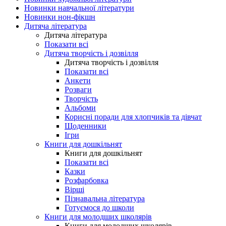
Новинки навчальної літератури
Новинки нон-фікшн
Дитяча література
Дитяча література
Показати всі
Дитяча творчість і дозвілля
Дитяча творчість і дозвілля
Показати всі
Анкети
Розваги
Творчість
Альбоми
Корисні поради для хлопчиків та дівчат
Щоденники
Ігри
Книги для дошкільнят
Книги для дошкільнят
Показати всі
Казки
Розфарбовка
Вірші
Пізнавальна література
Готуємося до школи
Книги для молодших школярів
Книги для молодших школярів