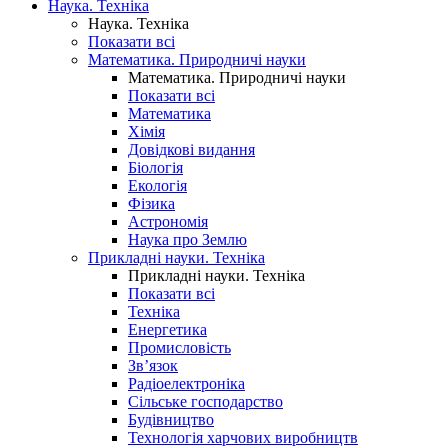
Наука. Техніка
Наука. Техніка
Показати всі
Математика. Природничі науки
Математика. Природничі науки
Показати всі
Математика
Хімія
Довідкові видання
Біологія
Екологія
Фізика
Астрономія
Наука про Землю
Прикладні науки. Техніка
Прикладні науки. Техніка
Показати всі
Техніка
Енергетика
Промисловість
Зв’язок
Радіоелектроніка
Сільське господарство
Будівництво
Технологія харчових виробництв