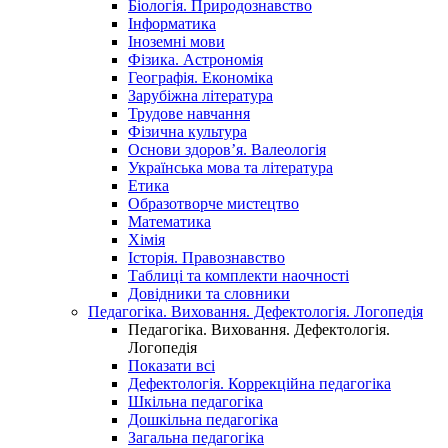
Біологія. Природознавство
Інформатика
Іноземні мови
Фізика. Астрономія
Географія. Економіка
Зарубіжна література
Трудове навчання
Фізична культура
Основи здоров’я. Валеологія
Українська мова та література
Етика
Образотворче мистецтво
Математика
Хімія
Історія. Правознавство
Таблиці та комплекти наочності
Довідники та словники
Педагогіка. Виховання. Дефектологія. Логопедія
Педагогіка. Виховання. Дефектологія.
Логопедія
Показати всі
Дефектологія. Коррекційна педагогіка
Шкільна педагогіка
Дошкільна педагогіка
Загальна педагогіка