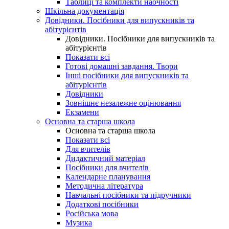
Таблиці та комплекти наочності
Шкільна документація
Довідники. Посібники для випускників та
абітурієнтів
Довідники. Посібники для випускників та
абітурієнтів
Показати всі
Готові домашні завдання. Твори
Інші посібники для випускників та
абітурієнтів
Довідники
Зовнішнє незалежне оцінювання
Екзамени
Основна та старша школа
Основна та старша школа
Показати всі
Для вчителів
Дидактичний матеріал
Посібники для вчителів
Календарне планування
Методична література
Навчальні посібники та підручники
Додаткові посібники
Російська мова
Музика