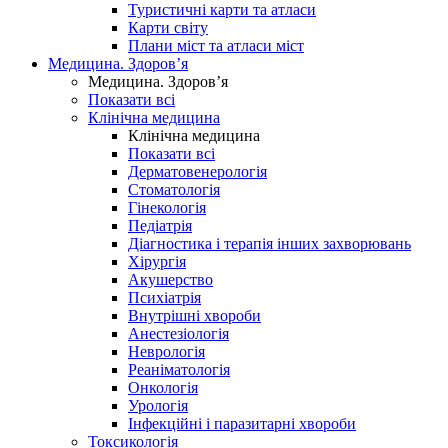
Туристичні карти та атласи
Карти світу
Плани міст та атласи міст
Медицина. Здоров’я
Медицина. Здоров’я
Показати всі
Клінічна медицина
Клінічна медицина
Показати всі
Дерматовенерологія
Стоматологія
Гінекологія
Педіатрія
Діагностика і терапія інших захворювань
Хірургія
Акушерство
Психіатрія
Внутрішні хвороби
Анестезіологія
Неврологія
Реаніматологія
Онкологія
Урологія
Інфекційні і паразитарні хвороби
Токсикологія