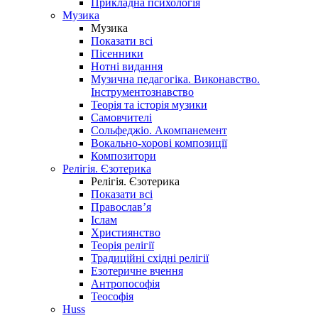
Прикладна психологія
Музика
Музика
Показати всі
Пісенники
Нотні видання
Музична педагогіка. Виконавство.
Інструментознавство
Теорія та історія музики
Самовчителі
Сольфеджіо. Акомпанемент
Вокально-хорові композиції
Композитори
Релігія. Єзотерика
Релігія. Єзотерика
Показати всі
Православ’я
Іслам
Християнство
Теорія релігії
Традиційні східні релігії
Езотеричне вчення
Антропософія
Теософія
Huss