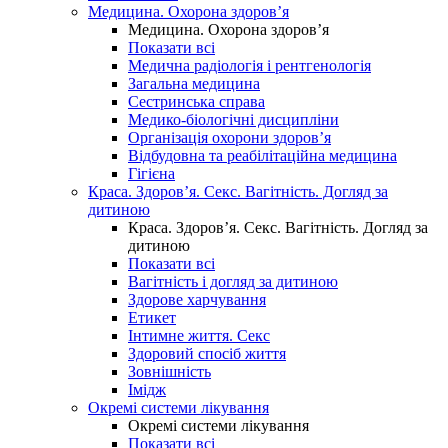
Медицина. Охорона здоров’я
Медицина. Охорона здоров’я
Показати всі
Медична радіологія і рентгенологія
Загальна медицина
Сестринська справа
Медико-біологічні дисципліни
Організація охорони здоров’я
Відбудовна та реабілітаційна медицина
Гігієна
Краса. Здоров’я. Секс. Вагітність. Догляд за
дитиною
Краса. Здоров’я. Секс. Вагітність. Догляд за
дитиною
Показати всі
Вагітність і догляд за дитиною
Здорове харчування
Етикет
Інтимне життя. Секс
Здоровий спосіб життя
Зовнішність
Імідж
Окремі системи лікування
Окремі системи лікування
Показати всі