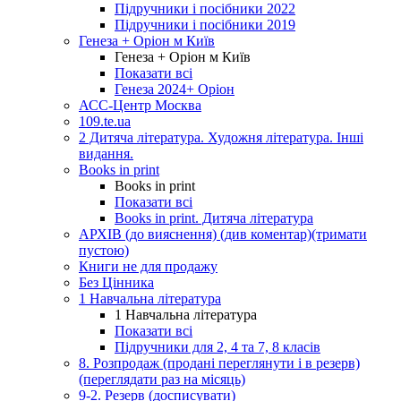
Підручники і посібники 2022
Підручники і посібники 2019
Генеза + Оріон м Київ
Генеза + Оріон м Київ
Показати всі
Генеза 2024+ Оріон
АСС-Центр Москва
109.te.ua
2 Дитяча література. Художня література. Інші
видання.
Books in print
Books in print
Показати всі
Books in print. Дитяча література
АРХІВ (до вияснення) (див коментар)(тримати
пустою)
Книги не для продажу
Без Цінника
1 Навчальна література
1 Навчальна література
Показати всі
Підручники для 2, 4 та 7, 8 класів
8. Розпродаж (продані переглянути і в резерв)
(переглядати раз на місяць)
9-2. Резерв (досписувати)