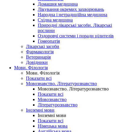
Домашня медицина
Лікування окремих захворювань
Народна і нетрадиційна медицина
Східна медицина
Природні лікарські засоби. Лікарські
рослини
Оздоровчі системи і поради цілителів
Гомеопатія
Лікарські засоби
Фармакологія
Ветеринарія
Довідники
Мови. Філологія
Мови. Філологія
Показати всі
Мовознавство. Літературознавство
Мовознавство. Літературознавство
Показати всі
Мовознавство
Літературознавство
Іноземні мови
Іноземні мови
Показати всі
Німецька мова
Англійська мова