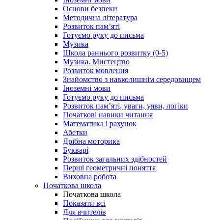
Основи безпеки
Методична література
Розвиток пам’яті
Готуємо руку до письма
Музика
Школа раннього розвитку (0-5)
Музика. Мистецтво
Розвиток мовлення
Знайомство з навколишнім середовищем
Іноземні мови
Готуємо руку до письма
Розвиток пам’яті, уваги, уяви, логіки
Початкові навики читання
Математика і рахунок
Абетки
Дрібна моторика
Букварі
Розвиток загальних здібностей
Перші геометричні поняття
Виховна робота
Початкова школа
Початкова школа
Показати всі
Для вчителів