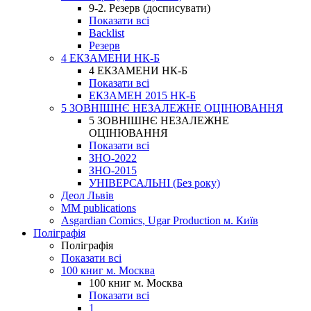
9-2. Резерв (досписувати)
Показати всі
Backlist
Резерв
4 ЕКЗАМЕНИ НК-Б
4 ЕКЗАМЕНИ НК-Б
Показати всі
ЕКЗАМЕН 2015 НК-Б
5 ЗОВНІШНЄ НЕЗАЛЕЖНЕ ОЦІНЮВАННЯ
5 ЗОВНІШНЄ НЕЗАЛЕЖНЕ
ОЦІНЮВАННЯ
Показати всі
ЗНО-2022
ЗНО-2015
УНІВЕРСАЛЬНІ (Без року)
Деол Львів
MM publications
Asgardian Comics, Ugar Production м. Київ
Поліграфія
Поліграфія
Показати всі
100 книг м. Москва
100 книг м. Москва
Показати всі
1