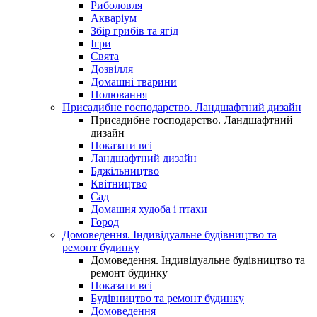
Риболовля
Акваріум
Збір грибів та ягід
Ігри
Свята
Дозвілля
Домашні тварини
Полювання
Присадибне господарство. Ландшафтний дизайн
Присадибне господарство. Ландшафтний
дизайн
Показати всі
Ландшафтний дизайн
Бджільництво
Квітництво
Сад
Домашня худоба і птахи
Город
Домоведення. Індивідуальне будівництво та
ремонт будинку
Домоведення. Індивідуальне будівництво та
ремонт будинку
Показати всі
Будівництво та ремонт будинку
Домоведення