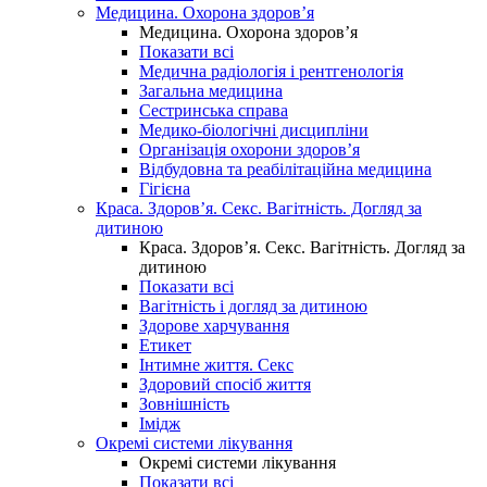
Медицина. Охорона здоров’я
Медицина. Охорона здоров’я
Показати всі
Медична радіологія і рентгенологія
Загальна медицина
Сестринська справа
Медико-біологічні дисципліни
Організація охорони здоров’я
Відбудовна та реабілітаційна медицина
Гігієна
Краса. Здоров’я. Секс. Вагітність. Догляд за
дитиною
Краса. Здоров’я. Секс. Вагітність. Догляд за
дитиною
Показати всі
Вагітність і догляд за дитиною
Здорове харчування
Етикет
Інтимне життя. Секс
Здоровий спосіб життя
Зовнішність
Імідж
Окремі системи лікування
Окремі системи лікування
Показати всі