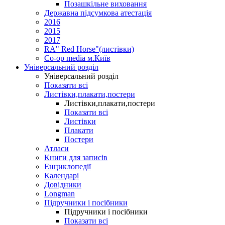
Позашкільне виховання
Державна підсумкова атестація
2016
2015
2017
RA" Red Horse"(листівки)
Co-op media м.Київ
Універсальний розділ
Універсальний розділ
Показати всі
Листівки,плакати,постери
Листівки,плакати,постери
Показати всі
Листівки
Плакати
Постери
Атласи
Книги для записів
Енциклопедії
Календарі
Довідники
Longman
Підручники і посібники
Підручники і посібники
Показати всі