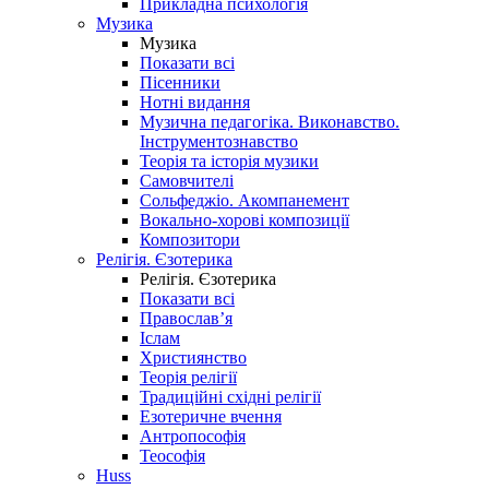
Прикладна психологія
Музика
Музика
Показати всі
Пісенники
Нотні видання
Музична педагогіка. Виконавство.
Інструментознавство
Теорія та історія музики
Самовчителі
Сольфеджіо. Акомпанемент
Вокально-хорові композиції
Композитори
Релігія. Єзотерика
Релігія. Єзотерика
Показати всі
Православ’я
Іслам
Християнство
Теорія релігії
Традиційні східні релігії
Езотеричне вчення
Антропософія
Теософія
Huss