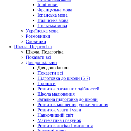
Інші мови
Французька мова
Іспанська мова
Італійська мова
Польська мова
Українська мова
Розмовники
Словники
Школа. Педагогіка
Школа. Педагогіка
Показати всі
Для дошкільнят
Для дошкільнят
Показати всі
Підготовка до школи (5-7)
Прописи
Розвиток загальних здібностей
Школа малювання
Загальна підготовка до школи
Розвиток мовлення, уроки читання
Розвиток уваги і уяви
Навколишній світ
Математика і рахунок
Розвиток логіки і мислення
Іноземні мови