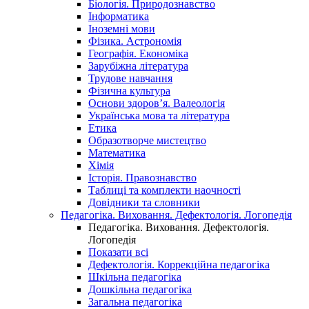
Біологія. Природознавство
Інформатика
Іноземні мови
Фізика. Астрономія
Географія. Економіка
Зарубіжна література
Трудове навчання
Фізична культура
Основи здоров’я. Валеологія
Українська мова та література
Етика
Образотворче мистецтво
Математика
Хімія
Історія. Правознавство
Таблиці та комплекти наочності
Довідники та словники
Педагогіка. Виховання. Дефектологія. Логопедія
Педагогіка. Виховання. Дефектологія.
Логопедія
Показати всі
Дефектологія. Коррекційна педагогіка
Шкільна педагогіка
Дошкільна педагогіка
Загальна педагогіка