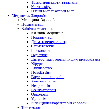
Туристичні карти та атласи
Карти світу
Плани міст та атласи міст
Медицина. Здоров’я
Медицина. Здоров’я
Показати всі
Клінічна медицина
Клінічна медицина
Показати всі
Дерматовенерологія
Стоматологія
Гінекологія
Педіатрія
Діагностика і терапія інших захворювань
Хірургія
Акушерство
Психіатрія
Внутрішні хвороби
Анестезіологія
Неврологія
Реаніматологія
Онкологія
Урологія
Інфекційні і паразитарні хвороби
Токсикологія