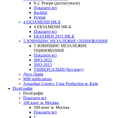
9-2. Резерв (досписувати)
Показати всі
Backlist
Резерв
4 ЕКЗАМЕНИ НК-Б
4 ЕКЗАМЕНИ НК-Б
Показати всі
ЕКЗАМЕН 2015 НК-Б
5 ЗОВНІШНЄ НЕЗАЛЕЖНЕ ОЦІНЮВАННЯ
5 ЗОВНІШНЄ НЕЗАЛЕЖНЕ
ОЦІНЮВАННЯ
Показати всі
ЗНО-2022
ЗНО-2015
УНІВЕРСАЛЬНІ (Без року)
Деол Львів
MM publications
Asgardian Comics, Ugar Production м. Київ
Поліграфія
Поліграфія
Показати всі
100 книг м. Москва
100 книг м. Москва
Показати всі
1