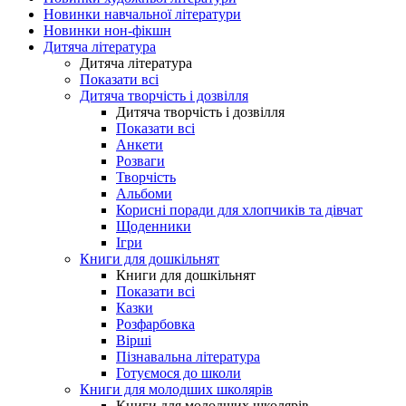
Новинки навчальної літератури
Новинки нон-фікшн
Дитяча література
Дитяча література
Показати всі
Дитяча творчість і дозвілля
Дитяча творчість і дозвілля
Показати всі
Анкети
Розваги
Творчість
Альбоми
Корисні поради для хлопчиків та дівчат
Щоденники
Ігри
Книги для дошкільнят
Книги для дошкільнят
Показати всі
Казки
Розфарбовка
Вірші
Пізнавальна література
Готуємося до школи
Книги для молодших школярів
Книги для молодших школярів