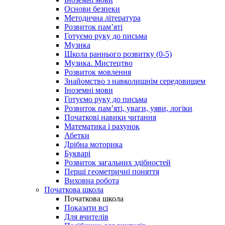
Основи безпеки
Методична література
Розвиток пам’яті
Готуємо руку до письма
Музика
Школа раннього розвитку (0-5)
Музика. Мистецтво
Розвиток мовлення
Знайомство з навколишнім середовищем
Іноземні мови
Готуємо руку до письма
Розвиток пам’яті, уваги, уяви, логіки
Початкові навики читання
Математика і рахунок
Абетки
Дрібна моторика
Букварі
Розвиток загальних здібностей
Перші геометричні поняття
Виховна робота
Початкова школа
Початкова школа
Показати всі
Для вчителів