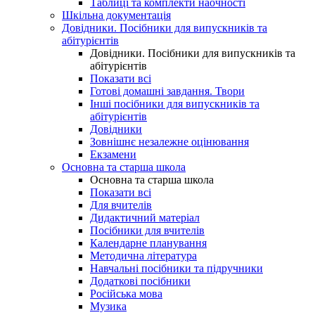
Таблиці та комплекти наочності
Шкільна документація
Довідники. Посібники для випускників та
абітурієнтів
Довідники. Посібники для випускників та
абітурієнтів
Показати всі
Готові домашні завдання. Твори
Інші посібники для випускників та
абітурієнтів
Довідники
Зовнішнє незалежне оцінювання
Екзамени
Основна та старша школа
Основна та старша школа
Показати всі
Для вчителів
Дидактичний матеріал
Посібники для вчителів
Календарне планування
Методична література
Навчальні посібники та підручники
Додаткові посібники
Російська мова
Музика