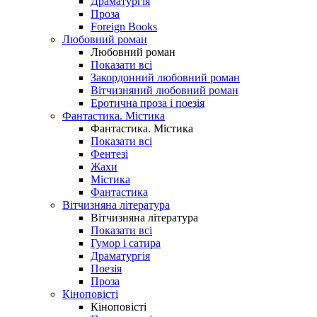
Драматургія
Проза
Foreign Books
Любовний роман
Любовний роман
Показати всі
Закордонний любовний роман
Вітчизняний любовний роман
Еротична проза і поезія
Фантастика. Містика
Фантастика. Містика
Показати всі
Фентезі
Жахи
Містика
Фантастика
Вітчизняна література
Вітчизняна література
Показати всі
Гумор і сатира
Драматургія
Поезія
Проза
Кіноповісті
Кіноповісті