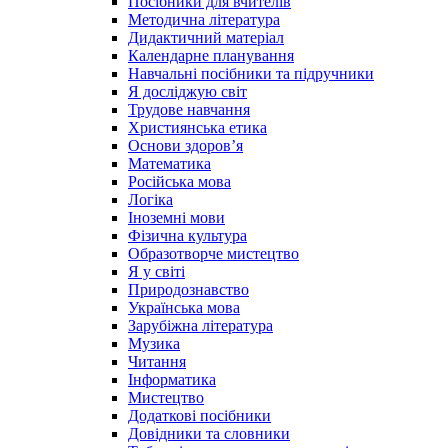
Посібники для вчителів
Методична література
Дидактичний матеріал
Календарне планування
Навчальні посібники та підручники
Я досліджую світ
Трудове навчання
Християнська етика
Основи здоров’я
Математика
Російська мова
Логіка
Іноземні мови
Фізична культура
Образотворче мистецтво
Я у світі
Природознавство
Українська мова
Зарубіжна література
Музика
Читання
Інформатика
Мистецтво
Додаткові посібники
Довідники та словники