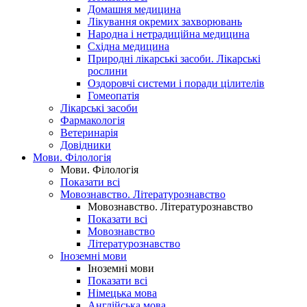
Домашня медицина
Лікування окремих захворювань
Народна і нетрадиційна медицина
Східна медицина
Природні лікарські засоби. Лікарські
рослини
Оздоровчі системи і поради цілителів
Гомеопатія
Лікарські засоби
Фармакологія
Ветеринарія
Довідники
Мови. Філологія
Мови. Філологія
Показати всі
Мовознавство. Літературознавство
Мовознавство. Літературознавство
Показати всі
Мовознавство
Літературознавство
Іноземні мови
Іноземні мови
Показати всі
Німецька мова
Англійська мова