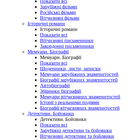
Показати всі
Зарубіжні фільми
Російські фільми
Вітчизняні фільми
Історичні романи
Історичні романи
Показати всі
Вітчизняні письменники
Закордонні письменники
Мемуари. Біографії
Мемуари. Біографії
Показати всі
Щоденники, листи, записки
Мемуари зарубіжних знаменитостей
Біографії зарубіжних знаменитостей
Автобіографії
Збірники біографій
Мемуари вітчизняних знаменитостей
Історії з реальними подіями
Біографії вітчизняних знаменитостей
Детективи. Бойовики
Детективи. Бойовики
Показати всі
Зарубіжні детективи та бойовики
Вітчизняні детективи та бойовики