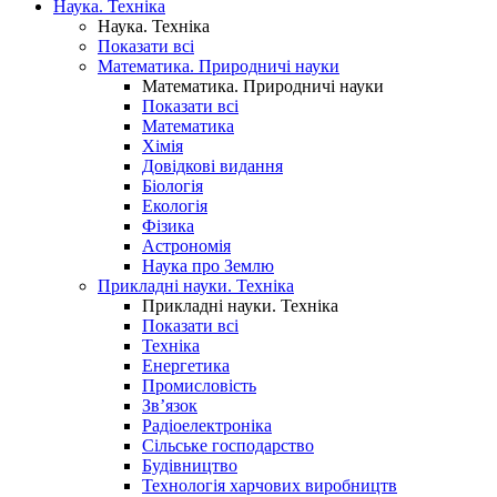
Наука. Техніка
Наука. Техніка
Показати всі
Математика. Природничі науки
Математика. Природничі науки
Показати всі
Математика
Хімія
Довідкові видання
Біологія
Екологія
Фізика
Астрономія
Наука про Землю
Прикладні науки. Техніка
Прикладні науки. Техніка
Показати всі
Техніка
Енергетика
Промисловість
Зв’язок
Радіоелектроніка
Сільське господарство
Будівництво
Технологія харчових виробництв