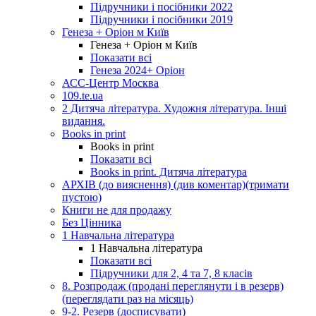
Підручники і посібники 2022
Підручники і посібники 2019
Генеза + Оріон м Київ
Генеза + Оріон м Київ
Показати всі
Генеза 2024+ Оріон
АСС-Центр Москва
109.te.ua
2 Дитяча література. Художня література. Інші
видання.
Books in print
Books in print
Показати всі
Books in print. Дитяча література
АРХІВ (до вияснення) (див коментар)(тримати
пустою)
Книги не для продажу
Без Цінника
1 Навчальна література
1 Навчальна література
Показати всі
Підручники для 2, 4 та 7, 8 класів
8. Розпродаж (продані переглянути і в резерв)
(переглядати раз на місяць)
9-2. Резерв (досписувати)