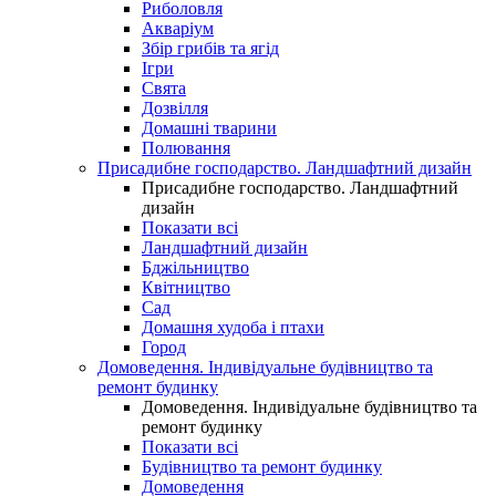
Риболовля
Акваріум
Збір грибів та ягід
Ігри
Свята
Дозвілля
Домашні тварини
Полювання
Присадибне господарство. Ландшафтний дизайн
Присадибне господарство. Ландшафтний
дизайн
Показати всі
Ландшафтний дизайн
Бджільництво
Квітництво
Сад
Домашня худоба і птахи
Город
Домоведення. Індивідуальне будівництво та
ремонт будинку
Домоведення. Індивідуальне будівництво та
ремонт будинку
Показати всі
Будівництво та ремонт будинку
Домоведення