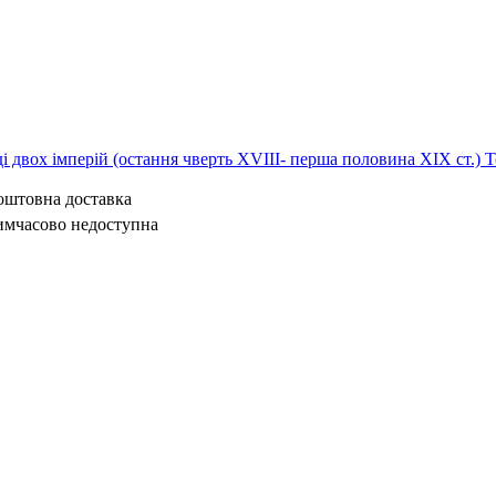
ді двох імперій (остання чверть XVIII- перша половина ХІХ ст.) Т
коштовна доставка
имчасово недоступна