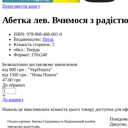
Переглянути книгу
Абетка лев. Вчимося з радістю
ISBN:
978-966-466-001-0
Видавництво:
Пегас
Кількість сторінок:
5
обкл.:
Тверда
Формат:
170х240
Безкоштовно доставляємо замовлення:
від 900 грн - "УкрПошта"
від 1500 грн - "Нова Пошта"
47.00
грн
До обраних
До кошику
Нажаль це максимальна кількість цього товару доступна для о
Повідоми
Оплата карткою Зимова Єпідтримка та Національний кешбек
Дякуємо.
тимчасово недоступна