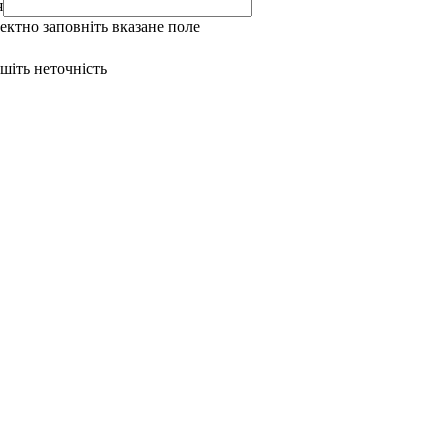
я
ректно заповніть вказане поле
ишіть неточність