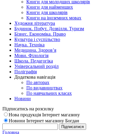
Книги для молодших школярів
Книги для найменших
Книги для школярів
Книги на іноземних мовах
Художня література
Будинок. Побут. Дозвілля. Туризм
Бізнес. Економіка. Право
Культура і суспільство
Наука. Техніка
Медицина. Здоров’я
Мови. Філологія
Школа. Педагогіка
Універсальний розділ
Поліграфія
Додаткова навігація
По авторах
По видавництвах
По навчальних класах
Новини
Підписатись на розсилку
Нова продукція Інтернет магазину
Новини Інтернет магазину Богдан
Головна