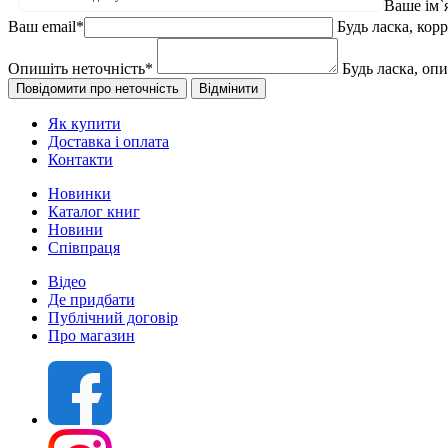
Ваше ім`
Ваш email
*
Будь ласка, кор
Опишіть неточність
*
Будь ласка, оп
Як купити
Доставка і оплата
Контакти
Новинки
Каталог книг
Новини
Співпраця
Відео
Де придбати
Публічний договір
Про магазин