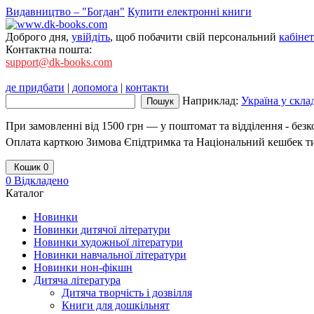
Видавництво – "Богдан"
Купити електронні книги
Доброго дня,
увійдіть
, щоб побачити свій персональний
кабінет
Контактна пошта:
support@dk-books.com
де придбати
|
допомога
|
контакти
Наприклад:
Україна у скла
При замовленні від 1500 грн — у поштомат та відділення - без
Оплата карткою Зимова Єпідтримка та Національний кешбек т
Кошик
0
0
Відкладено
Каталог
Новинки
Новинки дитячої літератури
Новинки художньої літератури
Новинки навчальної літератури
Новинки нон-фікшн
Дитяча література
Дитяча творчість і дозвілля
Книги для дошкільнят