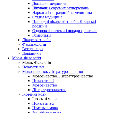
Домашня медицина
Лікування окремих захворювань
Народна і нетрадиційна медицина
Східна медицина
Природні лікарські засоби. Лікарські
рослини
Оздоровчі системи і поради цілителів
Гомеопатія
Лікарські засоби
Фармакологія
Ветеринарія
Довідники
Мови. Філологія
Мови. Філологія
Показати всі
Мовознавство. Літературознавство
Мовознавство. Літературознавство
Показати всі
Мовознавство
Літературознавство
Іноземні мови
Іноземні мови
Показати всі
Німецька мова
Англійська мова