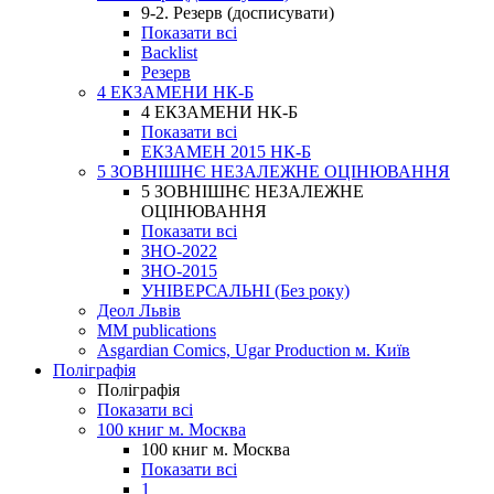
9-2. Резерв (досписувати)
Показати всі
Backlist
Резерв
4 ЕКЗАМЕНИ НК-Б
4 ЕКЗАМЕНИ НК-Б
Показати всі
ЕКЗАМЕН 2015 НК-Б
5 ЗОВНІШНЄ НЕЗАЛЕЖНЕ ОЦІНЮВАННЯ
5 ЗОВНІШНЄ НЕЗАЛЕЖНЕ
ОЦІНЮВАННЯ
Показати всі
ЗНО-2022
ЗНО-2015
УНІВЕРСАЛЬНІ (Без року)
Деол Львів
MM publications
Asgardian Comics, Ugar Production м. Київ
Поліграфія
Поліграфія
Показати всі
100 книг м. Москва
100 книг м. Москва
Показати всі
1