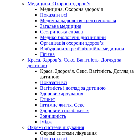
Медицина. Охорона здоров’я
Медицина. Охорона здоров’я
Показати всі
Медична радіологія і рентгенологія
Загальна медицина
Сестринська справа
Медико-біологічні дисципліни
Організація охорони здоров’я
Відбудовна та реабілітаційна медицина
Гігієна
Краса. Здоров’я. Секс. Вагітність. Догляд за
дитиною
Краса. Здоров’я. Секс. Вагітність. Догляд за
дитиною
Показати всі
Вагітність і догляд за дитиною
Здорове харчування
Етикет
Інтимне життя. Секс
Здоровий спосіб життя
Зовнішність
Імідж
Окремі системи лікування
Окремі системи лікування
Показати всі