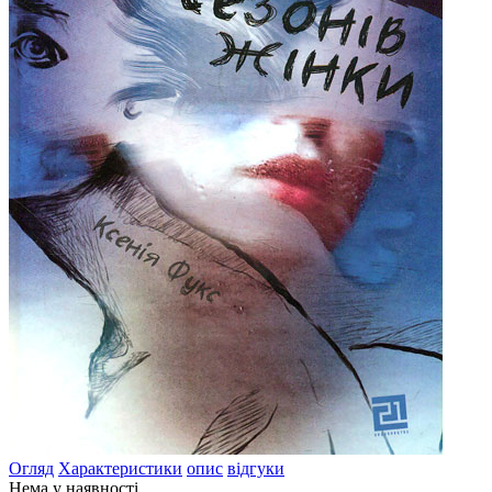
Огляд
Характеристики
опис
відгуки
Нема у наявності