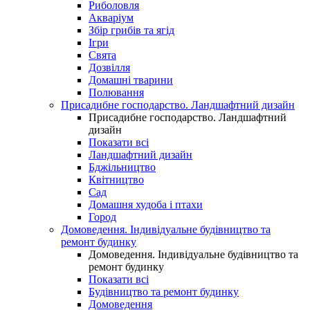
Риболовля
Акваріум
Збір грибів та ягід
Ігри
Свята
Дозвілля
Домашні тварини
Полювання
Присадибне господарство. Ландшафтний дизайн
Присадибне господарство. Ландшафтний
дизайн
Показати всі
Ландшафтний дизайн
Бджільництво
Квітництво
Сад
Домашня худоба і птахи
Город
Домоведення. Індивідуальне будівництво та
ремонт будинку
Домоведення. Індивідуальне будівництво та
ремонт будинку
Показати всі
Будівництво та ремонт будинку
Домоведення