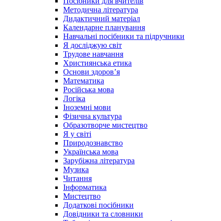
Посібники для вчителів
Методична література
Дидактичний матеріал
Календарне планування
Навчальні посібники та підручники
Я досліджую світ
Трудове навчання
Християнська етика
Основи здоров’я
Математика
Російська мова
Логіка
Іноземні мови
Фізична культура
Образотворче мистецтво
Я у світі
Природознавство
Українська мова
Зарубіжна література
Музика
Читання
Інформатика
Мистецтво
Додаткові посібники
Довідники та словники