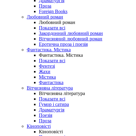
Драматургія
Проза
Foreign Books
Любовний роман
Любовний роман
Показати всі
Закордонний любовний роман
Вітчизняний любовний роман
Еротична проза і поезія
Фантастика. Містика
Фантастика. Містика
Показати всі
Фентезі
Жахи
Містика
Фантастика
Вітчизняна література
Вітчизняна література
Показати всі
Гумор і сатира
Драматургія
Поезія
Проза
Кіноповісті
Кіноповісті