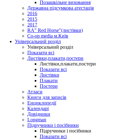
Позашкільне виховання
Державна підсумкова атестація
2016
2015
2017
RA" Red Horse"(листівки)
Co-op media м.Київ
Універсальний розділ
Універсальний розділ
Показати всі
Листівки,плакати,постери
Листівки,плакати,постери
Показати всі
Листівки
Плакати
Постери
Атласи
Книги для записів
Енциклопедії
Календарі
Довідники
Longman
Підручники і посібники
Підручники і посібники
Показати всі