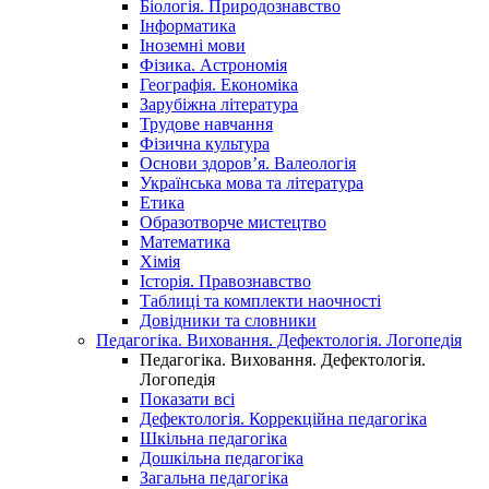
Біологія. Природознавство
Інформатика
Іноземні мови
Фізика. Астрономія
Географія. Економіка
Зарубіжна література
Трудове навчання
Фізична культура
Основи здоров’я. Валеологія
Українська мова та література
Етика
Образотворче мистецтво
Математика
Хімія
Історія. Правознавство
Таблиці та комплекти наочності
Довідники та словники
Педагогіка. Виховання. Дефектологія. Логопедія
Педагогіка. Виховання. Дефектологія.
Логопедія
Показати всі
Дефектологія. Коррекційна педагогіка
Шкільна педагогіка
Дошкільна педагогіка
Загальна педагогіка