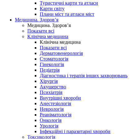
Туристичні карти та атласи
Карти світу
Плани міст та атласи міст
Медицина. Здоров’я
Медицина. Здоров’я
Показати всі
Клінічна медицина
Клінічна медицина
Показати всі
Дерматовенерологія
Стоматологія
Гінекологія
Педіатрія
Діагностика і терапія інших захворювань
Хірургія
Акушерство
Психіатрія
Внутрішні хвороби
Анестезіологія
Неврологія
Реаніматологія
Онкологія
Урологія
Інфекційні і паразитарні хвороби
Токсикологія