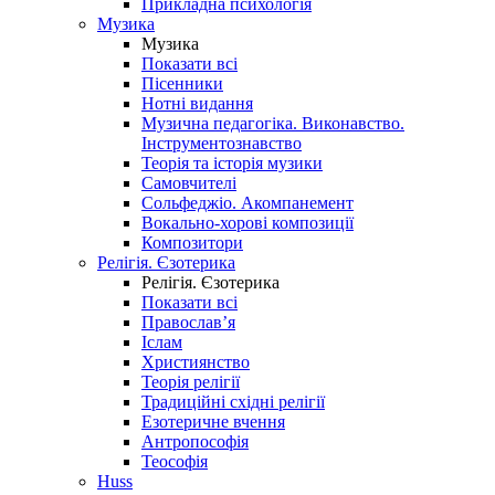
Прикладна психологія
Музика
Музика
Показати всі
Пісенники
Нотні видання
Музична педагогіка. Виконавство.
Інструментознавство
Теорія та історія музики
Самовчителі
Сольфеджіо. Акомпанемент
Вокально-хорові композиції
Композитори
Релігія. Єзотерика
Релігія. Єзотерика
Показати всі
Православ’я
Іслам
Християнство
Теорія релігії
Традиційні східні релігії
Езотеричне вчення
Антропософія
Теософія
Huss