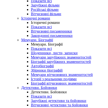
Показати всі
Зарубіжні фільми
Російські фільми
Вітчизняні фільми
Історичні романи
Історичні романи
Показати всі
Вітчизняні письменники
Закордонні письменники
Мемуари. Біографії
Мемуари. Біографії
Показати всі
Щоденники, листи, записки
Мемуари зарубіжних знаменитостей
Біографії зарубіжних знаменитостей
Автобіографії
Збірники біографій
Мемуари вітчизняних знаменитостей
Історії з реальними подіями
Біографії вітчизняних знаменитостей
Детективи. Бойовики
Детективи. Бойовики
Показати всі
Зарубіжні детективи та бойовики
Вітчизняні детективи та бойовики