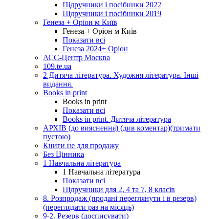
Підручники і посібники 2022
Підручники і посібники 2019
Генеза + Оріон м Київ
Генеза + Оріон м Київ
Показати всі
Генеза 2024+ Оріон
АСС-Центр Москва
109.te.ua
2 Дитяча література. Художня література. Інші
видання.
Books in print
Books in print
Показати всі
Books in print. Дитяча література
АРХІВ (до вияснення) (див коментар)(тримати
пустою)
Книги не для продажу
Без Цінника
1 Навчальна література
1 Навчальна література
Показати всі
Підручники для 2, 4 та 7, 8 класів
8. Розпродаж (продані переглянути і в резерв)
(переглядати раз на місяць)
9-2. Резерв (досписувати)