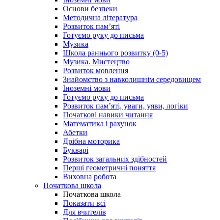
Основи безпеки
Методична література
Розвиток пам’яті
Готуємо руку до письма
Музика
Школа раннього розвитку (0-5)
Музика. Мистецтво
Розвиток мовлення
Знайомство з навколишнім середовищем
Іноземні мови
Готуємо руку до письма
Розвиток пам’яті, уваги, уяви, логіки
Початкові навики читання
Математика і рахунок
Абетки
Дрібна моторика
Букварі
Розвиток загальних здібностей
Перші геометричні поняття
Виховна робота
Початкова школа
Початкова школа
Показати всі
Для вчителів