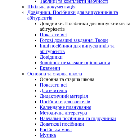
Таблиці та комплекти наочності
Шкільна документація
Довідники. Посібники для випускників та
абітурієнтів
Довідники. Посібники для випускників та
абітурієнтів
Показати всі
Готові домашні завдання. Твори
Інші посібники для випускників та
абітурієнтів
Довідники
Зовнішнє незалежне оцінювання
Екзамени
Основна та старша школа
Основна та старша школа
Показати всі
Для вчителів
Дидактичний матеріал
Посібники для вчителів
Календарне планування
Методична література
Навчальні посібники та підручники
Додаткові посібники
Російська мова
Музика