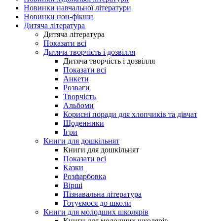
Новинки навчальної літератури
Новинки нон-фікшн
Дитяча література
Дитяча література
Показати всі
Дитяча творчість і дозвілля
Дитяча творчість і дозвілля
Показати всі
Анкети
Розваги
Творчість
Альбоми
Корисні поради для хлопчиків та дівчат
Щоденники
Ігри
Книги для дошкільнят
Книги для дошкільнят
Показати всі
Казки
Розфарбовка
Вірші
Пізнавальна література
Готуємося до школи
Книги для молодших школярів
Книги для молодших школярів