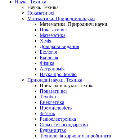
Наука. Техніка
Наука. Техніка
Показати всі
Математика. Природничі науки
Математика. Природничі науки
Показати всі
Математика
Хімія
Довідкові видання
Біологія
Екологія
Фізика
Астрономія
Наука про Землю
Прикладні науки. Техніка
Прикладні науки. Техніка
Показати всі
Техніка
Енергетика
Промисловість
Зв’язок
Радіоелектроніка
Сільське господарство
Будівництво
Технологія харчових виробництв