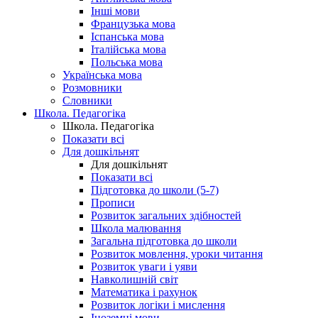
Інші мови
Французька мова
Іспанська мова
Італійська мова
Польська мова
Українська мова
Розмовники
Словники
Школа. Педагогіка
Школа. Педагогіка
Показати всі
Для дошкільнят
Для дошкільнят
Показати всі
Підготовка до школи (5-7)
Прописи
Розвиток загальних здібностей
Школа малювання
Загальна підготовка до школи
Розвиток мовлення, уроки читання
Розвиток уваги і уяви
Навколишній світ
Математика і рахунок
Розвиток логіки і мислення
Іноземні мови