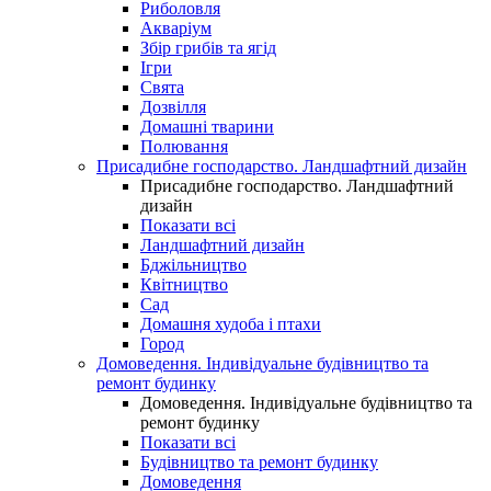
Риболовля
Акваріум
Збір грибів та ягід
Ігри
Свята
Дозвілля
Домашні тварини
Полювання
Присадибне господарство. Ландшафтний дизайн
Присадибне господарство. Ландшафтний
дизайн
Показати всі
Ландшафтний дизайн
Бджільництво
Квітництво
Сад
Домашня худоба і птахи
Город
Домоведення. Індивідуальне будівництво та
ремонт будинку
Домоведення. Індивідуальне будівництво та
ремонт будинку
Показати всі
Будівництво та ремонт будинку
Домоведення