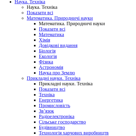
Наука. Техніка
Наука. Техніка
Показати всі
Математика. Природничі науки
Математика. Природничі науки
Показати всі
Математика
Хімія
Довідкові видання
Біологія
Екологія
Фізика
Астрономія
Наука про Землю
Прикладні науки. Техніка
Прикладні науки. Техніка
Показати всі
Техніка
Енергетика
Промисловість
Зв’язок
Радіоелектроніка
Сільське господарство
Будівництво
Технологія харчових виробництв