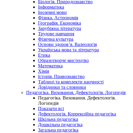
Біологія. Природознавство
Інформатика
Іноземні мови
Фізика. Астрономія
Географія. Економіка
Зарубіжна література
Трудове навчання
Фізична культура
Основи здоров’я. Валеологія
Українська мова та література
Етика
Образотворче мистецтво
Математика
Хімія
Історія. Правознавство
Таблиці та комплекти наочності
Довідники та словники
Педагогіка. Виховання. Дефектологія. Логопедія
Педагогіка. Виховання. Дефектологія.
Логопедія
Показати всі
Дефектологія. Коррекційна педагогіка
Шкільна педагогіка
Дошкільна педагогіка
Загальна педагогіка