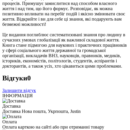
процесів. Примушує замислитися над способом власного
життя і над тим, що його формує. Розповідає, як можна
позитивно впливати на перебіг подій і якісно змінювати своє
життя. Відкрийте і ви для себе ці знання, які подарують вам
безмежні можливості!
Це видання поглиблює систематизовані знання про людину в
сучасних умовах глобалізації як важливої складової життя.
Книга стане підмогою для наукових і практичних працівників
у сфері соціального життя державної та громадської
організації, викладачів ВНЗ, науковців, правників, медиків,
істориків, економістів, політологів, студентів, аспірантів і
докторантів, а також усіх, хто цікавиться цими проблемами.
Відгуки
0
Залишити відгук
ІНФОРМАЦІЯ
Доставка
Доставка Нова пошта, Укрпошта, Justin
Оплата
Оплата карткою на сайті або при отриманні товару