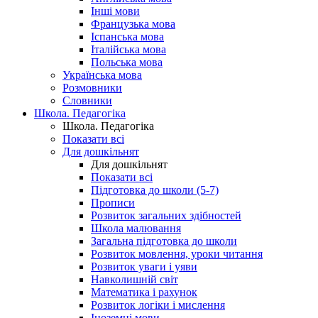
Інші мови
Французька мова
Іспанська мова
Італійська мова
Польська мова
Українська мова
Розмовники
Словники
Школа. Педагогіка
Школа. Педагогіка
Показати всі
Для дошкільнят
Для дошкільнят
Показати всі
Підготовка до школи (5-7)
Прописи
Розвиток загальних здібностей
Школа малювання
Загальна підготовка до школи
Розвиток мовлення, уроки читання
Розвиток уваги і уяви
Навколишній світ
Математика і рахунок
Розвиток логіки і мислення
Іноземні мови