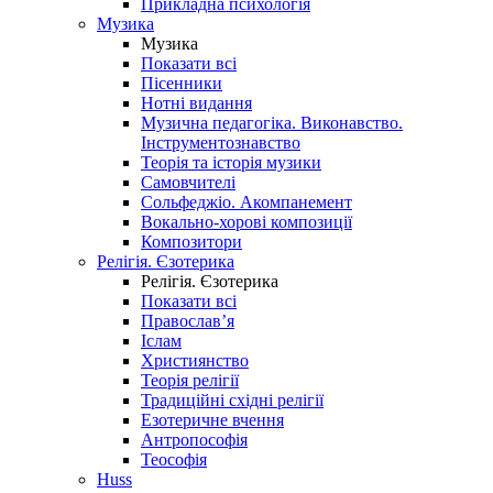
Прикладна психологія
Музика
Музика
Показати всі
Пісенники
Нотні видання
Музична педагогіка. Виконавство.
Інструментознавство
Теорія та історія музики
Самовчителі
Сольфеджіо. Акомпанемент
Вокально-хорові композиції
Композитори
Релігія. Єзотерика
Релігія. Єзотерика
Показати всі
Православ’я
Іслам
Християнство
Теорія релігії
Традиційні східні релігії
Езотеричне вчення
Антропософія
Теософія
Huss