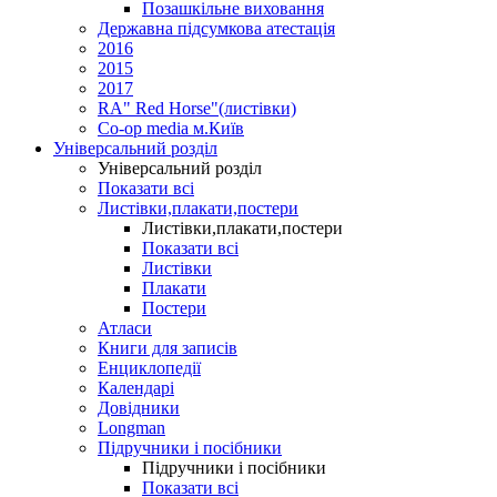
Позашкільне виховання
Державна підсумкова атестація
2016
2015
2017
RA" Red Horse"(листівки)
Co-op media м.Київ
Універсальний розділ
Універсальний розділ
Показати всі
Листівки,плакати,постери
Листівки,плакати,постери
Показати всі
Листівки
Плакати
Постери
Атласи
Книги для записів
Енциклопедії
Календарі
Довідники
Longman
Підручники і посібники
Підручники і посібники
Показати всі