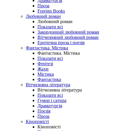
Драматургія
Проза
Foreign Books
Любовний роман
Любовний роман
Показати всі
Закордонний любовний роман
Вітчизняний любовний роман
Еротична проза і поезія
Фантастика. Містика
Фантастика. Містика
Показати всі
Фентезі
Жахи
Містика
Фантастика
Вітчизняна література
Вітчизняна література
Показати всі
Гумор і сатира
Драматургія
Поезія
Проза
Кіноповісті
Кіноповісті