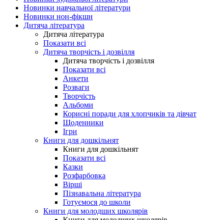
Новинки навчальної літератури
Новинки нон-фікшн
Дитяча література
Дитяча література
Показати всі
Дитяча творчість і дозвілля
Дитяча творчість і дозвілля
Показати всі
Анкети
Розваги
Творчість
Альбоми
Корисні поради для хлопчиків та дівчат
Щоденники
Ігри
Книги для дошкільнят
Книги для дошкільнят
Показати всі
Казки
Розфарбовка
Вірші
Пізнавальна література
Готуємося до школи
Книги для молодших школярів
Книги для молодших школярів