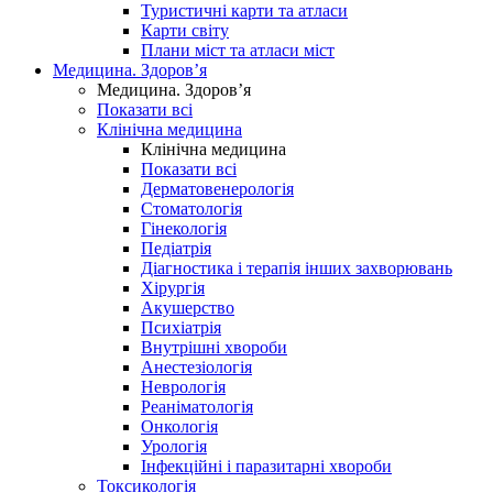
Туристичні карти та атласи
Карти світу
Плани міст та атласи міст
Медицина. Здоров’я
Медицина. Здоров’я
Показати всі
Клінічна медицина
Клінічна медицина
Показати всі
Дерматовенерологія
Стоматологія
Гінекологія
Педіатрія
Діагностика і терапія інших захворювань
Хірургія
Акушерство
Психіатрія
Внутрішні хвороби
Анестезіологія
Неврологія
Реаніматологія
Онкологія
Урологія
Інфекційні і паразитарні хвороби
Токсикологія