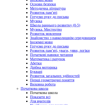
Основи безпеки
Методична література
Розвиток пам’яті
Готуємо руку до письма
Музика
Школа раннього розвитку (0-5)
Музика. Мистецтво
Розвиток мовлення
Знайомство з навколишнім середовищем
Іноземні мови
Готуємо руку до письма
Розвиток пам’яті, уваги, уяви, логіки
Початкові навики читання
Математика і рахунок
Абетки
Дрібна моторика
Букварі
Розвиток загальних здібностей
Перші геометричні поняття
Виховна робота
Початкова школа
Початкова школа
Показати всі
Для вчителів