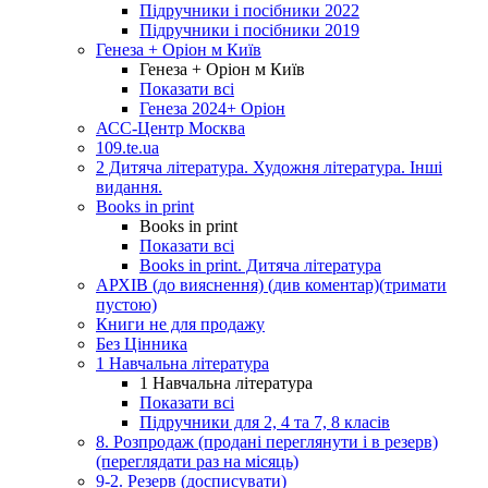
Підручники і посібники 2022
Підручники і посібники 2019
Генеза + Оріон м Київ
Генеза + Оріон м Київ
Показати всі
Генеза 2024+ Оріон
АСС-Центр Москва
109.te.ua
2 Дитяча література. Художня література. Інші
видання.
Books in print
Books in print
Показати всі
Books in print. Дитяча література
АРХІВ (до вияснення) (див коментар)(тримати
пустою)
Книги не для продажу
Без Цінника
1 Навчальна література
1 Навчальна література
Показати всі
Підручники для 2, 4 та 7, 8 класів
8. Розпродаж (продані переглянути і в резерв)
(переглядати раз на місяць)
9-2. Резерв (досписувати)