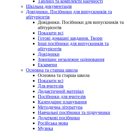
Таблиці та комплекти наочності
Шкільна документація
Довідники. Посібники для випускників та
абітурієнтів
Довідники. Посібники для випускників та
абітурієнтів
Показати всі
Готові домашні завдання. Твори
Інші посібники для випускників та
абітурієнтів
Довідники
Зовнішнє незалежне оцінювання
Екзамени
Основна та старша школа
Основна та старша школа
Показати всі
Для вчителів
Дидактичний матеріал
Посібники для вчителів
Календарне планування
Методична література
Навчальні посібники та підручники
Додаткові посібники
Російська мова
Музика