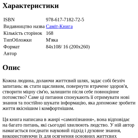
Характеристики
ISBN
978-617-7182-72-5
Видавництво назва
Саміт-Книга
Кількість сторінок
168
ТипОбложки
М'яка
Формат
84х108/ 16 (200х260)
Автор
Опис
Кожна людина, долаючи життєвий шлях, задає собі безліч
запитань: як стати щасливим, повернути втрачене здоров'я,
створити міцну сім'ю, залишити після себе повноцінне
потомство? Саме ці питання спонукають її отримувати нові
знання та постійно шукати інформацію, яка допоможе зробити
життя якіснішим і комфортнішим.
Ця книга написана в жанрі «самопізнання», вона відповідає
на багато питань, які сьогодні хвилюють людство. У ній автор
намагається поєднати науковий підхід і духовне знання,
використовуючи їх для осягнення основних життєвих