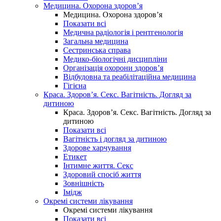
Медицина. Охорона здоров’я
Медицина. Охорона здоров’я
Показати всі
Медична радіологія і рентгенологія
Загальна медицина
Сестринська справа
Медико-біологічні дисципліни
Організація охорони здоров’я
Відбудовна та реабілітаційна медицина
Гігієна
Краса. Здоров’я. Секс. Вагітність. Догляд за
дитиною
Краса. Здоров’я. Секс. Вагітність. Догляд за
дитиною
Показати всі
Вагітність і догляд за дитиною
Здорове харчування
Етикет
Інтимне життя. Секс
Здоровий спосіб життя
Зовнішність
Імідж
Окремі системи лікування
Окремі системи лікування
Показати всі