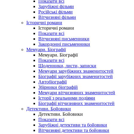
Показати всі
Зарубіжні фільми
Російські фільми
Вітчизняні фільми
Історичні романи
Історичні романи
Показати всі
Вітчизняні письменники
Закордонні письменники
Мемуари. Біографії
Мемуари. Біографії
Показати всі
Щоденники, листи, записки
Мемуари зарубіжних знаменитостей
Біографії зарубіжних знаменитостей
Автобіографії
Збірники біографій
Мемуари вітчизняних знаменитостей
Історії з реальними подіями
Біографії вітчизняних знаменитостей
Детективи. Бойовики
Детективи. Бойовики
Показати всі
Зарубіжні детективи та бойовики
Вітчизняні детективи та бойовики