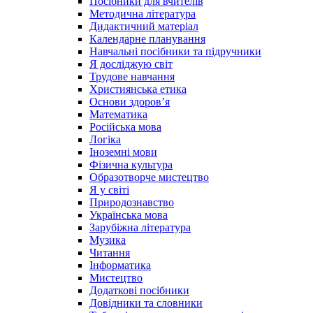
Посібники для вчителів
Методична література
Дидактичний матеріал
Календарне планування
Навчальні посібники та підручники
Я досліджую світ
Трудове навчання
Християнська етика
Основи здоров’я
Математика
Російська мова
Логіка
Іноземні мови
Фізична культура
Образотворче мистецтво
Я у світі
Природознавство
Українська мова
Зарубіжна література
Музика
Читання
Інформатика
Мистецтво
Додаткові посібники
Довідники та словники