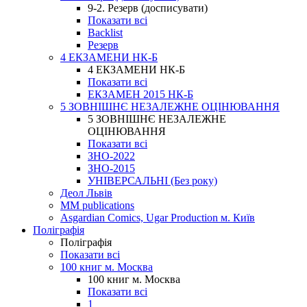
9-2. Резерв (досписувати)
Показати всі
Backlist
Резерв
4 ЕКЗАМЕНИ НК-Б
4 ЕКЗАМЕНИ НК-Б
Показати всі
ЕКЗАМЕН 2015 НК-Б
5 ЗОВНІШНЄ НЕЗАЛЕЖНЕ ОЦІНЮВАННЯ
5 ЗОВНІШНЄ НЕЗАЛЕЖНЕ
ОЦІНЮВАННЯ
Показати всі
ЗНО-2022
ЗНО-2015
УНІВЕРСАЛЬНІ (Без року)
Деол Львів
MM publications
Asgardian Comics, Ugar Production м. Київ
Поліграфія
Поліграфія
Показати всі
100 книг м. Москва
100 книг м. Москва
Показати всі
1