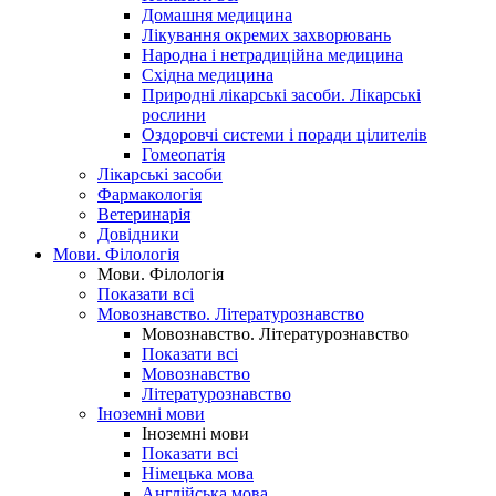
Домашня медицина
Лікування окремих захворювань
Народна і нетрадиційна медицина
Східна медицина
Природні лікарські засоби. Лікарські
рослини
Оздоровчі системи і поради цілителів
Гомеопатія
Лікарські засоби
Фармакологія
Ветеринарія
Довідники
Мови. Філологія
Мови. Філологія
Показати всі
Мовознавство. Літературознавство
Мовознавство. Літературознавство
Показати всі
Мовознавство
Літературознавство
Іноземні мови
Іноземні мови
Показати всі
Німецька мова
Англійська мова