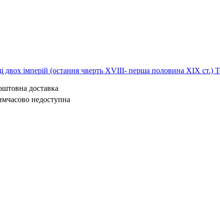
ді двох імперій (остання чверть XVIII- перша половина ХІХ ст.) Т
коштовна доставка
имчасово недоступна