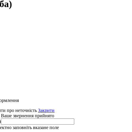
ба)
формлення
ти про неточність
Закрити
 Ваше звернення прийнято
я
ректно заповніть вказане поле