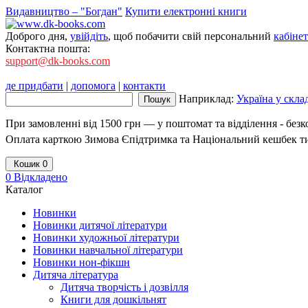
Видавництво – "Богдан"
Купити електронні книги
Доброго дня,
увійдіть
, щоб побачити свій персональний
кабінет
Контактна пошта:
support@dk-books.com
де придбати
|
допомога
|
контакти
Наприклад:
Україна у скла
При замовленні від 1500 грн — у поштомат та відділення - без
Оплата карткою Зимова Єпідтримка та Національний кешбек т
Кошик
0
0
Відкладено
Каталог
Новинки
Новинки дитячої літератури
Новинки художньої літератури
Новинки навчальної літератури
Новинки нон-фікшн
Дитяча література
Дитяча творчість і дозвілля
Книги для дошкільнят