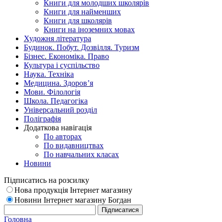
Книги для молодших школярів
Книги для найменших
Книги для школярів
Книги на іноземних мовах
Художня література
Будинок. Побут. Дозвілля. Туризм
Бізнес. Економіка. Право
Культура і суспільство
Наука. Техніка
Медицина. Здоров’я
Мови. Філологія
Школа. Педагогіка
Універсальний розділ
Поліграфія
Додаткова навігація
По авторах
По видавництвах
По навчальних класах
Новини
Підписатись на розсилку
Нова продукція Інтернет магазину
Новини Інтернет магазину Богдан
Головна