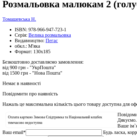
Розмальовка малюкам 2 (голу
Томашевська Н.
ISBN:
978-966-947-723-1
Серія:
Велика розмальовка
Видавництво:
Пегас
обкл.:
М'яка
Формат:
130х185
Безкоштовно доставляємо замовлення:
від 900 грн - "УкрПошта"
від 1500 грн - "Нова Пошта"
Немає в наявності
Повідомити про наявність
Нажаль це максимальна кількість цього товару доступна для о
Повідоми
Оплата карткою Зимова Єпідтримка та Національний кешбек
Дякуємо.
тимчасово недоступна
Ваше ім`
Ваш email
*
Будь ласка, кор