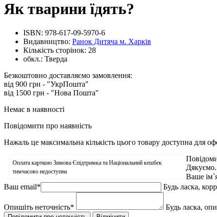
Як тварини їдять?
ISBN:
978-617-09-5970-6
Видавництво:
Ранок Дитяча м. Харків
Кількість сторінок:
28
обкл.:
Тверда
Безкоштовно доставляємо замовлення:
від 900 грн - "УкрПошта"
від 1500 грн - "Нова Пошта"
Немає в наявності
Повідомити про наявність
Нажаль це максимальна кількість цього товару доступна для о
Повідоми
Оплата карткою Зимова Єпідтримка та Національний кешбек
Дякуємо.
тимчасово недоступна
Ваше ім`
Ваш email
*
Будь ласка, кор
Опишіть неточність
*
Будь ласка, оп