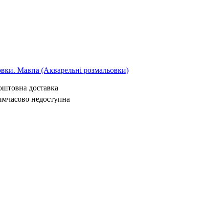
овки. Мавпа (Акварельні розмальовки)
коштовна доставка
имчасово недоступна