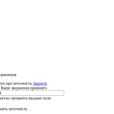
формлення
ти про неточність
Закрити
 Ваше звернення прийнято
я
ректно заповніть вказане поле
ишіть неточність