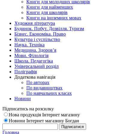
Книги для молодших школярів
Книги для найменших
Книги для школярів
Книги на іноземних мовах
Художня література
Будинок. Побут. Дозвілля. Туризм
Бізнес. Економіка. Право
Культура і суспільство
Наука. Техніка
Медицина. Здоров’я
Мови. Філологія
Школа. Педагогіка
Універсальний розділ
Поліграфія
Додаткова навігація
По авторах
По видавництвах
По навчальних класах
Новини
Підписатись на розсилку
Нова продукція Інтернет магазину
Новини Інтернет магазину Богдан
Головна