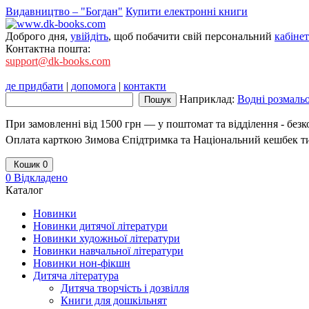
Видавництво – "Богдан"
Купити електронні книги
Доброго дня,
увійдіть
, щоб побачити свій персональний
кабінет
Контактна пошта:
support@dk-books.com
де придбати
|
допомога
|
контакти
Наприклад:
Водні розмаль
При замовленні від 1500 грн — у поштомат та відділення - без
Оплата карткою Зимова Єпідтримка та Національний кешбек т
Кошик
0
0
Відкладено
Каталог
Новинки
Новинки дитячої літератури
Новинки художньої літератури
Новинки навчальної літератури
Новинки нон-фікшн
Дитяча література
Дитяча творчість і дозвілля
Книги для дошкільнят