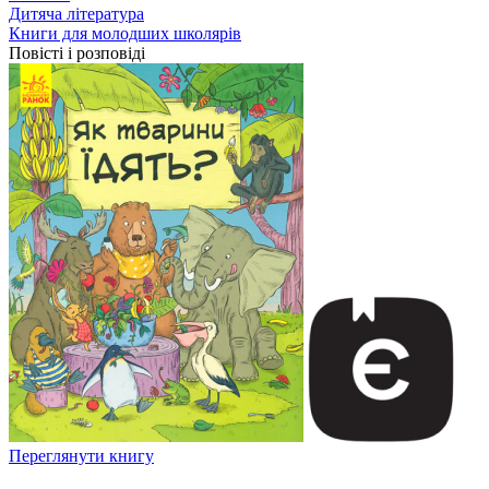
Дитяча література
Книги для молодших школярів
Повісті і розповіді
Переглянути книгу