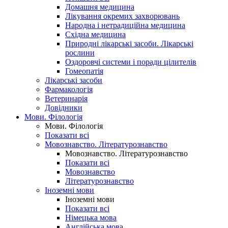
Домашня медицина
Лікування окремих захворювань
Народна і нетрадиційна медицина
Східна медицина
Природні лікарські засоби. Лікарські
рослини
Оздоровчі системи і поради цілителів
Гомеопатія
Лікарські засоби
Фармакологія
Ветеринарія
Довідники
Мови. Філологія
Мови. Філологія
Показати всі
Мовознавство. Літературознавство
Мовознавство. Літературознавство
Показати всі
Мовознавство
Літературознавство
Іноземні мови
Іноземні мови
Показати всі
Німецька мова
Англійська мова