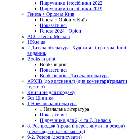
Підручники і посібники 2022
Підручники і посібники 2019
Генеза + Оріон м Київ
Генеза + Оріон м Київ
Показати всі
Генеза 2024+ Оріон
АСС-Центр Москва
109.te.ua
2 Дитяча література. Художня література. Інші
видання.
Books in print
Books in print
Показати всі
Books in print. Дитяча література
АРХІВ (до вияснення) (див коментар)(тримати
пустою)
Книги не для продажу
Без Цінника
1 Навчальна література
1 Навчальна література
Показати всі
Підручники для 2, 4 та 7, 8 класів
8. Розпродаж (продані переглянути і в резерв)
(переглядати раз на місяць)
9-2. Резерв (досписувати)