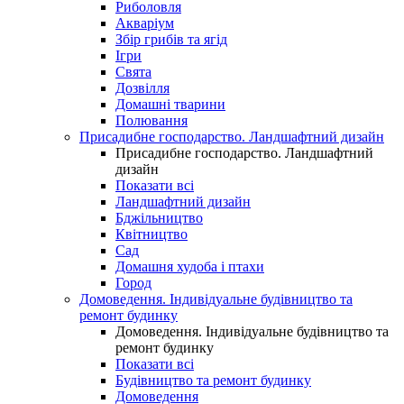
Риболовля
Акваріум
Збір грибів та ягід
Ігри
Свята
Дозвілля
Домашні тварини
Полювання
Присадибне господарство. Ландшафтний дизайн
Присадибне господарство. Ландшафтний
дизайн
Показати всі
Ландшафтний дизайн
Бджільництво
Квітництво
Сад
Домашня худоба і птахи
Город
Домоведення. Індивідуальне будівництво та
ремонт будинку
Домоведення. Індивідуальне будівництво та
ремонт будинку
Показати всі
Будівництво та ремонт будинку
Домоведення