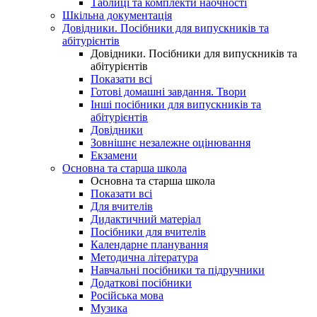
Таблиці та комплекти наочності
Шкільна документація
Довідники. Посібники для випускників та
абітурієнтів
Довідники. Посібники для випускників та
абітурієнтів
Показати всі
Готові домашні завдання. Твори
Інші посібники для випускників та
абітурієнтів
Довідники
Зовнішнє незалежне оцінювання
Екзамени
Основна та старша школа
Основна та старша школа
Показати всі
Для вчителів
Дидактичний матеріал
Посібники для вчителів
Календарне планування
Методична література
Навчальні посібники та підручники
Додаткові посібники
Російська мова
Музика