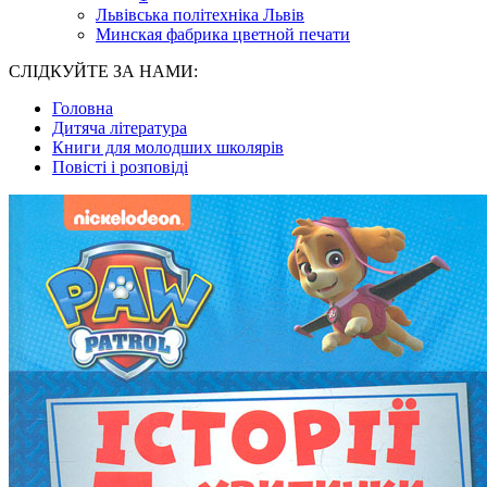
Львівська політехніка Львів
Минская фабрика цветной печати
СЛІДКУЙТЕ ЗА НАМИ:
Головна
Дитяча література
Книги для молодших школярів
Повісті і розповіді