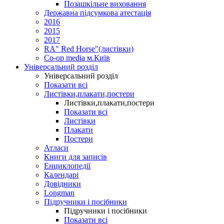
Позашкільне виховання
Державна підсумкова атестація
2016
2015
2017
RA" Red Horse"(листівки)
Co-op media м.Київ
Універсальний розділ
Універсальний розділ
Показати всі
Листівки,плакати,постери
Листівки,плакати,постери
Показати всі
Листівки
Плакати
Постери
Атласи
Книги для записів
Енциклопедії
Календарі
Довідники
Longman
Підручники і посібники
Підручники і посібники
Показати всі