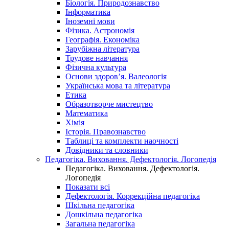
Біологія. Природознавство
Інформатика
Іноземні мови
Фізика. Астрономія
Географія. Економіка
Зарубіжна література
Трудове навчання
Фізична культура
Основи здоров’я. Валеологія
Українська мова та література
Етика
Образотворче мистецтво
Математика
Хімія
Історія. Правознавство
Таблиці та комплекти наочності
Довідники та словники
Педагогіка. Виховання. Дефектологія. Логопедія
Педагогіка. Виховання. Дефектологія.
Логопедія
Показати всі
Дефектологія. Коррекційна педагогіка
Шкільна педагогіка
Дошкільна педагогіка
Загальна педагогіка