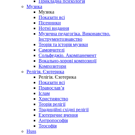
Прикладна психологія
Музика
Музика
Показати всі
Пісенники
Нотні видання
Музична педагогіка. Виконавство.
Інструментознавство
Теорія та історія музики
Самовчителі
Сольфеджіо. Акомпанемент
Вокально-хорові композиції
Композитори
Релігія. Єзотерика
Релігія. Єзотерика
Показати всі
Православ’я
Іслам
Християнство
Теорія релігії
Традиційні східні релігії
Езотеричне вчення
Антропософія
Теософія
Huss