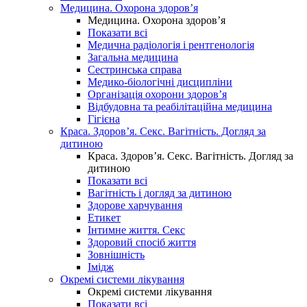
Медицина. Охорона здоров’я
Медицина. Охорона здоров’я
Показати всі
Медична радіологія і рентгенологія
Загальна медицина
Сестринська справа
Медико-біологічні дисципліни
Організація охорони здоров’я
Відбудовна та реабілітаційна медицина
Гігієна
Краса. Здоров’я. Секс. Вагітність. Догляд за
дитиною
Краса. Здоров’я. Секс. Вагітність. Догляд за
дитиною
Показати всі
Вагітність і догляд за дитиною
Здорове харчування
Етикет
Інтимне життя. Секс
Здоровий спосіб життя
Зовнішність
Імідж
Окремі системи лікування
Окремі системи лікування
Показати всі