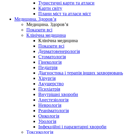
Туристичні карти та атласи
Карти світу
Плани міст та атласи міст
Медицина. Здоров’я
Медицина. Здоров’я
Показати всі
Клінічна медицина
Клінічна медицина
Показати всі
Дерматовенерологія
Стоматологія
Гінекологія
Педіатрія
Діагностика і терапія інших захворювань
Хірургія
Акушерство
Психіатрія
Внутрішні хвороби
Анестезіологія
Неврологія
Реаніматологія
Онкологія
Урологія
Інфекційні і паразитарні хвороби
Токсикологія