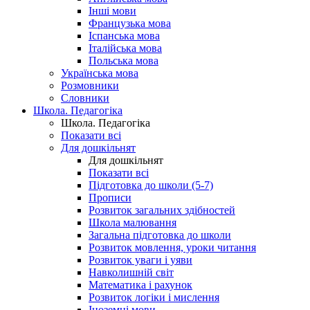
Інші мови
Французька мова
Іспанська мова
Італійська мова
Польська мова
Українська мова
Розмовники
Словники
Школа. Педагогіка
Школа. Педагогіка
Показати всі
Для дошкільнят
Для дошкільнят
Показати всі
Підготовка до школи (5-7)
Прописи
Розвиток загальних здібностей
Школа малювання
Загальна підготовка до школи
Розвиток мовлення, уроки читання
Розвиток уваги і уяви
Навколишній світ
Математика і рахунок
Розвиток логіки і мислення
Іноземні мови