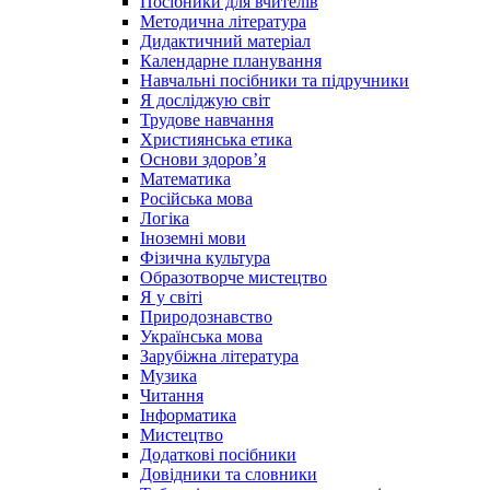
Посібники для вчителів
Методична література
Дидактичний матеріал
Календарне планування
Навчальні посібники та підручники
Я досліджую світ
Трудове навчання
Християнська етика
Основи здоров’я
Математика
Російська мова
Логіка
Іноземні мови
Фізична культура
Образотворче мистецтво
Я у світі
Природознавство
Українська мова
Зарубіжна література
Музика
Читання
Інформатика
Мистецтво
Додаткові посібники
Довідники та словники