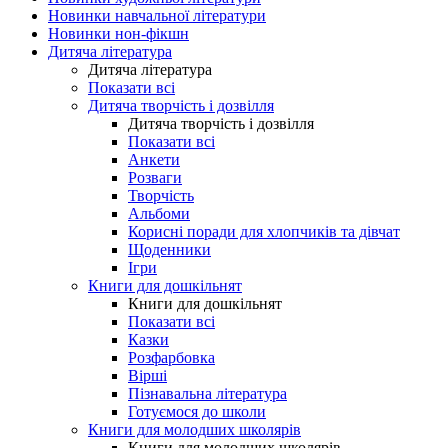
Новинки навчальної літератури
Новинки нон-фікшн
Дитяча література
Дитяча література
Показати всі
Дитяча творчість і дозвілля
Дитяча творчість і дозвілля
Показати всі
Анкети
Розваги
Творчість
Альбоми
Корисні поради для хлопчиків та дівчат
Щоденники
Ігри
Книги для дошкільнят
Книги для дошкільнят
Показати всі
Казки
Розфарбовка
Вірші
Пізнавальна література
Готуємося до школи
Книги для молодших школярів
Книги для молодших школярів