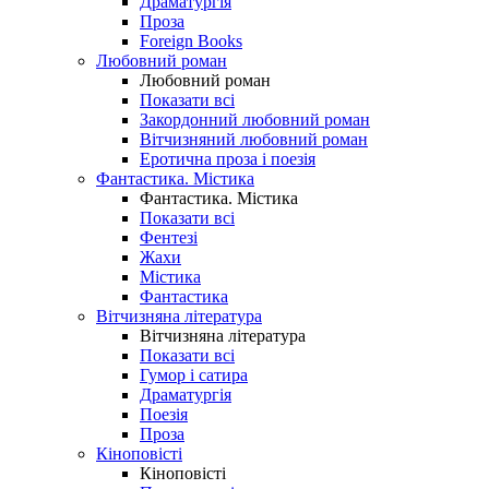
Драматургія
Проза
Foreign Books
Любовний роман
Любовний роман
Показати всі
Закордонний любовний роман
Вітчизняний любовний роман
Еротична проза і поезія
Фантастика. Містика
Фантастика. Містика
Показати всі
Фентезі
Жахи
Містика
Фантастика
Вітчизняна література
Вітчизняна література
Показати всі
Гумор і сатира
Драматургія
Поезія
Проза
Кіноповісті
Кіноповісті