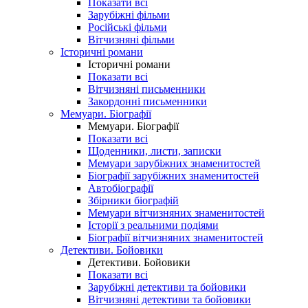
Показати всі
Зарубіжні фільми
Російські фільми
Вітчизняні фільми
Історичні романи
Історичні романи
Показати всі
Вітчизняні письменники
Закордонні письменники
Мемуари. Біографії
Мемуари. Біографії
Показати всі
Щоденники, листи, записки
Мемуари зарубіжних знаменитостей
Біографії зарубіжних знаменитостей
Автобіографії
Збірники біографій
Мемуари вітчизняних знаменитостей
Історії з реальними подіями
Біографії вітчизняних знаменитостей
Детективи. Бойовики
Детективи. Бойовики
Показати всі
Зарубіжні детективи та бойовики
Вітчизняні детективи та бойовики