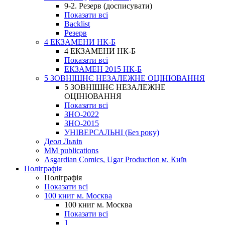
9-2. Резерв (досписувати)
Показати всі
Backlist
Резерв
4 ЕКЗАМЕНИ НК-Б
4 ЕКЗАМЕНИ НК-Б
Показати всі
ЕКЗАМЕН 2015 НК-Б
5 ЗОВНІШНЄ НЕЗАЛЕЖНЕ ОЦІНЮВАННЯ
5 ЗОВНІШНЄ НЕЗАЛЕЖНЕ
ОЦІНЮВАННЯ
Показати всі
ЗНО-2022
ЗНО-2015
УНІВЕРСАЛЬНІ (Без року)
Деол Львів
MM publications
Asgardian Comics, Ugar Production м. Київ
Поліграфія
Поліграфія
Показати всі
100 книг м. Москва
100 книг м. Москва
Показати всі
1