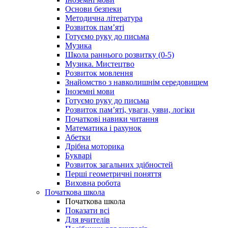
Основи безпеки
Методична література
Розвиток пам’яті
Готуємо руку до письма
Музика
Школа раннього розвитку (0-5)
Музика. Мистецтво
Розвиток мовлення
Знайомство з навколишнім середовищем
Іноземні мови
Готуємо руку до письма
Розвиток пам’яті, уваги, уяви, логіки
Початкові навики читання
Математика і рахунок
Абетки
Дрібна моторика
Букварі
Розвиток загальних здібностей
Перші геометричні поняття
Виховна робота
Початкова школа
Початкова школа
Показати всі
Для вчителів