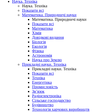
Наука. Техніка
Наука. Техніка
Показати всі
Математика. Природничі науки
Математика. Природничі науки
Показати всі
Математика
Хімія
Довідкові видання
Біологія
Екологія
Фізика
Астрономія
Наука про Землю
Прикладні науки. Техніка
Прикладні науки. Техніка
Показати всі
Техніка
Енергетика
Промисловість
Зв’язок
Радіоелектроніка
Сільське господарство
Будівництво
Технологія харчових виробництв