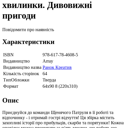
хвилинки. Дивовижні
пригоди
Повідомити про наявність
Характеристики
ISBN
978-617-78-4608-5
Видавництво
Array
Видавництво назва
Ранок Креатив
Кількість сторінок
64
ТипОбложки
Тверда
Формат
64х90 8 (220х310)
Опис
Приєднуйся до команди Щенячого Патруля в її роботі та
відпочинку - і отримай гострі відчуття! Ця збірка містить
захопливі історії про прибульців, скарби та порятунки! Кожна
оповідку можна прочитати за п‘ять хвилин, що робить цю