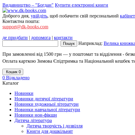
Видавництво – "Богдан"
Купити електронні книги
Доброго дня,
увійдіть
, щоб побачити свій персональний
кабінет
Контактна пошта:
support@dk-books.com
де придбати
|
допомога
|
контакти
Наприклад:
Велика книжка.
При замовленні від 1500 грн — у поштомат та відділення - без
Оплата карткою Зимова Єпідтримка та Національний кешбек т
Кошик
0
0
Відкладено
Каталог
Новинки
Новинки дитячої літератури
Новинки художньої літератури
Новинки навчальної літератури
Новинки нон-фікшн
Дитяча література
Дитяча творчість і дозвілля
Книги для дошкільнят