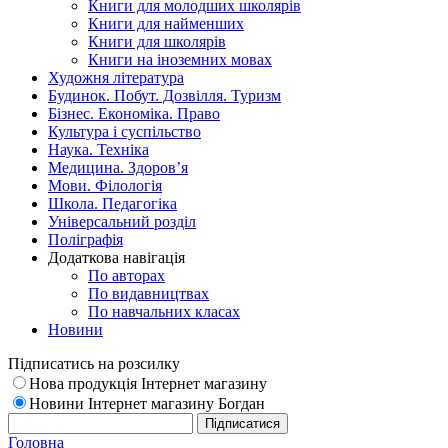
Книги для молодших школярів
Книги для найменших
Книги для школярів
Книги на іноземних мовах
Художня література
Будинок. Побут. Дозвілля. Туризм
Бізнес. Економіка. Право
Культура і суспільство
Наука. Техніка
Медицина. Здоров’я
Мови. Філологія
Школа. Педагогіка
Універсальний розділ
Поліграфія
Додаткова навігація
По авторах
По видавництвах
По навчальних класах
Новини
Підписатись на розсилку
Нова продукція Інтернет магазину
Новини Інтернет магазину Богдан
Головна