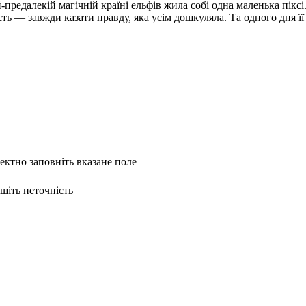
-предалекій магічній країні ельфів жила собі одна маленька піксі. 
вість — завжди казати правду, яка усім дошкуляла. Та одного дня 
ректно заповніть вказане поле
ишіть неточність