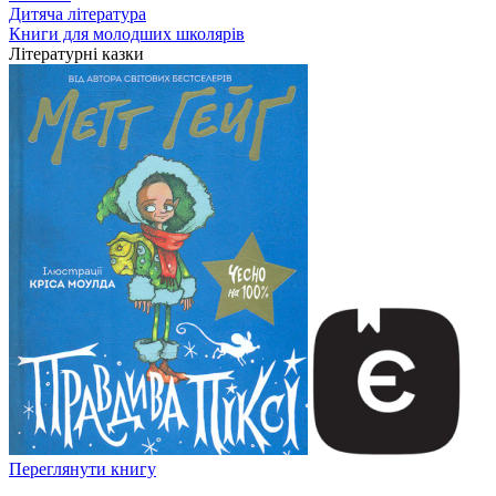
Дитяча література
Книги для молодших школярів
Літературні казки
Переглянути книгу