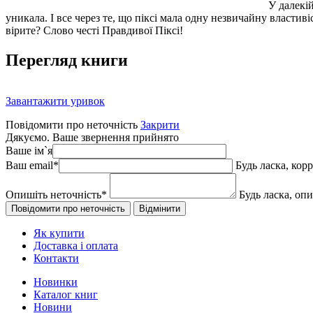
У далекій
уникала. І все через те, що піксі мала одну незвичайну власти
вірите? Слово честі Правдивої Піксі!
Перегляд книги
Завантажити уривок
Повідомити про неточність
Закрити
Дякуємо. Ваше звернення прийнято
Ваше ім`я
Ваш email
*
Будь ласка, кор
Опишіть неточність
*
Будь ласка, оп
Як купити
Доставка і оплата
Контакти
Новинки
Каталог книг
Новини