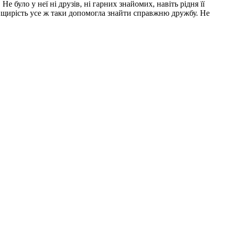
Не було у неї ні друзів, ні гарних знайомих, навіть рідня її
її щирість усе ж таки допомогла знайти справжню дружбу. Не