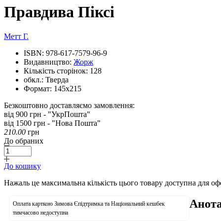
Правдива Піксі
Mетт Г.
ISBN:
978-617-7579-96-9
Видавництво:
Жорж
Кількість сторінок:
128
обкл.:
Тверда
Формат:
145х215
Безкоштовно доставляємо замовлення:
від 900 грн - "УкрПошта"
від 1500 грн - "Нова Пошта"
210.00
грн
До обраних
До кошику
Нажаль це максимальна кількість цього товару доступна для о
Анота
Оплата карткою Зимова Єпідтримка та Національний кешбек
тимчасово недоступна