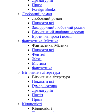
Драматургія
Проза
Foreign Books
Любовний роман
Любовний роман
Показати всі
Закордонний любовний роман
Вітчизняний любовний роман
Еротична проза і поезія
Фантастика. Містика
Фантастика. Містика
Показати всі
Фентезі
Жахи
Містика
Фантастика
Вітчизняна література
Вітчизняна література
Показати всі
Гумор і сатира
Драматургія
Поезія
Проза
Кіноповісті
Кіноповісті