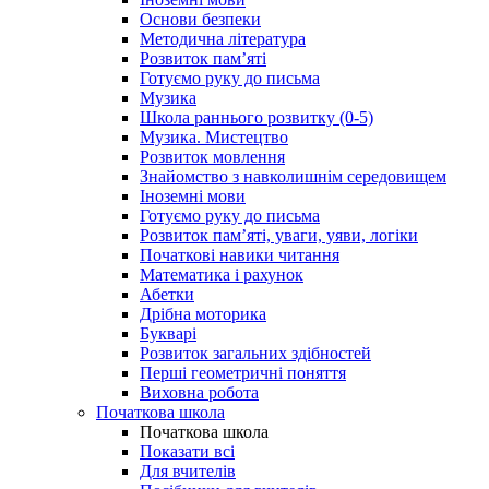
Основи безпеки
Методична література
Розвиток пам’яті
Готуємо руку до письма
Музика
Школа раннього розвитку (0-5)
Музика. Мистецтво
Розвиток мовлення
Знайомство з навколишнім середовищем
Іноземні мови
Готуємо руку до письма
Розвиток пам’яті, уваги, уяви, логіки
Початкові навики читання
Математика і рахунок
Абетки
Дрібна моторика
Букварі
Розвиток загальних здібностей
Перші геометричні поняття
Виховна робота
Початкова школа
Початкова школа
Показати всі
Для вчителів