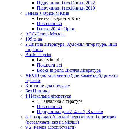
Підручники і посібники 2022
Підручники і посібники 2019
Генеза + Оріон м Київ
Генеза + Оріон м Київ
Показати всі
Генеза 2024+ Оріон
АСС-Центр Москва
109.te.ua
2 Дитяча література. Художня література. Інші
видання.
Books in print
Books in print
Показати всі
Books in print. Дитяча література
АРХІВ (до вияснення) (див коментар)(тримати
пустою)
Книги не для продажу
Без Цінника
1 Навчальна література
1 Навчальна література
Показати всі
Підручники для 2, 4 та 7, 8 класів
8. Розпродаж (продані переглянути і в резерв)
(переглядати раз на місяць)
9-2. Резерв (досписувати)