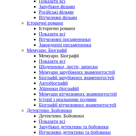
Показати всі
Зарубіжні фільми
Російські фільми
Вітчизняні фільми
Історичні романи
Історичні романи
Показати всі
Вітчизняні письменники
Закордонні письменники
Мемуари. Біографії
Мемуари. Біографії
Показати всі
Щоденники, листи, записки
Мемуари зарубіжних знаменитостей
Біографії зарубіжних знаменитостей
Автобіографії
Збірники біографій
Мемуари вітчизняних знаменитостей
Історії з реальними подіями
Біографії вітчизняних знаменитостей
Детективи. Бойовики
Детективи. Бойовики
Показати всі
Зарубіжні детективи та бойовики
Вітчизняні детективи та бойовики