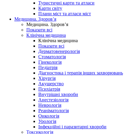
Туристичні карти та атласи
Карти світу
Плани міст та атласи міст
Медицина. Здоров’я
Медицина. Здоров’я
Показати всі
Клінічна медицина
Клінічна медицина
Показати всі
Дерматовенерологія
Стоматологія
Гінекологія
Педіатрія
Діагностика і терапія інших захворювань
Хірургія
Акушерство
Психіатрія
Внутрішні хвороби
Анестезіологія
Неврологія
Реаніматологія
Онкологія
Урологія
Інфекційні і паразитарні хвороби
Токсикологія