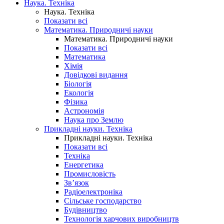
Наука. Техніка
Наука. Техніка
Показати всі
Математика. Природничі науки
Математика. Природничі науки
Показати всі
Математика
Хімія
Довідкові видання
Біологія
Екологія
Фізика
Астрономія
Наука про Землю
Прикладні науки. Техніка
Прикладні науки. Техніка
Показати всі
Техніка
Енергетика
Промисловість
Зв’язок
Радіоелектроніка
Сільське господарство
Будівництво
Технологія харчових виробництв