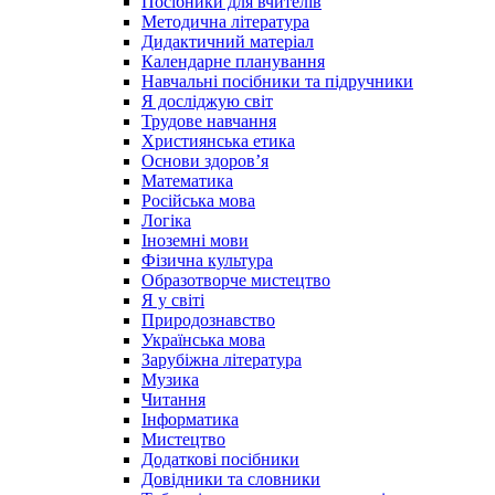
Посібники для вчителів
Методична література
Дидактичний матеріал
Календарне планування
Навчальні посібники та підручники
Я досліджую світ
Трудове навчання
Християнська етика
Основи здоров’я
Математика
Російська мова
Логіка
Іноземні мови
Фізична культура
Образотворче мистецтво
Я у світі
Природознавство
Українська мова
Зарубіжна література
Музика
Читання
Інформатика
Мистецтво
Додаткові посібники
Довідники та словники