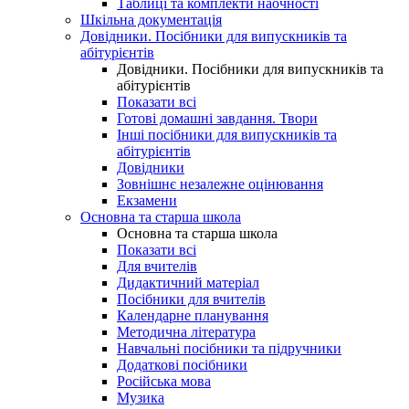
Таблиці та комплекти наочності
Шкільна документація
Довідники. Посібники для випускників та
абітурієнтів
Довідники. Посібники для випускників та
абітурієнтів
Показати всі
Готові домашні завдання. Твори
Інші посібники для випускників та
абітурієнтів
Довідники
Зовнішнє незалежне оцінювання
Екзамени
Основна та старша школа
Основна та старша школа
Показати всі
Для вчителів
Дидактичний матеріал
Посібники для вчителів
Календарне планування
Методична література
Навчальні посібники та підручники
Додаткові посібники
Російська мова
Музика