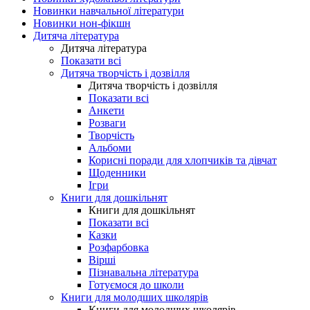
Новинки навчальної літератури
Новинки нон-фікшн
Дитяча література
Дитяча література
Показати всі
Дитяча творчість і дозвілля
Дитяча творчість і дозвілля
Показати всі
Анкети
Розваги
Творчість
Альбоми
Корисні поради для хлопчиків та дівчат
Щоденники
Ігри
Книги для дошкільнят
Книги для дошкільнят
Показати всі
Казки
Розфарбовка
Вірші
Пізнавальна література
Готуємося до школи
Книги для молодших школярів
Книги для молодших школярів