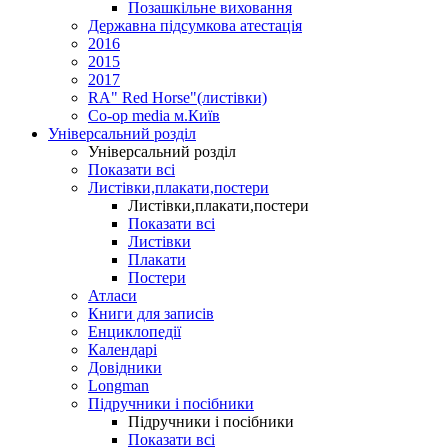
Позашкільне виховання
Державна підсумкова атестація
2016
2015
2017
RA" Red Horse"(листівки)
Co-op media м.Київ
Універсальний розділ
Універсальний розділ
Показати всі
Листівки,плакати,постери
Листівки,плакати,постери
Показати всі
Листівки
Плакати
Постери
Атласи
Книги для записів
Енциклопедії
Календарі
Довідники
Longman
Підручники і посібники
Підручники і посібники
Показати всі