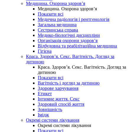
Медицина. Охорона здоров’я
Медицина. Охорона здоров’я
Показати всі
Медична радіологія і рентгенологія
Загальна медицина
Сестринська справа
Медико-біологічні дисципліни
Організація охорони здоров’я
Відбудовна та реабілітаційна медицина
Гігієна
Краса. Здоров’я. Секс. Вагітність. Догляд за
дитиною
Краса. Здоров’я. Секс. Вагітність. Догляд за
дитиною
Показати всі
Вагітність і догляд за дитиною
Здорове харчування
Етикет
Інтимне життя. Секс
Здоровий спосіб життя
Зовнішність
Імідж
Окремі системи лікування
Окремі системи лікування
Показати всі