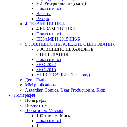
9-2. Резерв (досписувати)
Показати всі
Backlist
Резерв
4 ЕКЗАМЕНИ НК-Б
4 ЕКЗАМЕНИ НК-Б
Показати всі
ЕКЗАМЕН 2015 НК-Б
5 ЗОВНІШНЄ НЕЗАЛЕЖНЕ ОЦІНЮВАННЯ
5 ЗОВНІШНЄ НЕЗАЛЕЖНЕ
ОЦІНЮВАННЯ
Показати всі
ЗНО-2022
ЗНО-2015
УНІВЕРСАЛЬНІ (Без року)
Деол Львів
MM publications
Asgardian Comics, Ugar Production м. Київ
Поліграфія
Поліграфія
Показати всі
100 книг м. Москва
100 книг м. Москва
Показати всі
1