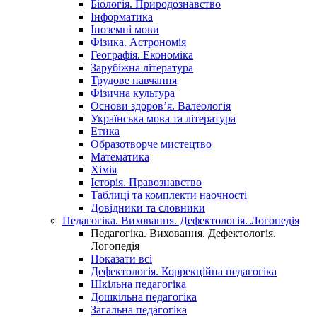
Біологія. Природознавство
Інформатика
Іноземні мови
Фізика. Астрономія
Географія. Економіка
Зарубіжна література
Трудове навчання
Фізична культура
Основи здоров’я. Валеологія
Українська мова та література
Етика
Образотворче мистецтво
Математика
Хімія
Історія. Правознавство
Таблиці та комплекти наочності
Довідники та словники
Педагогіка. Виховання. Дефектологія. Логопедія
Педагогіка. Виховання. Дефектологія.
Логопедія
Показати всі
Дефектологія. Коррекційна педагогіка
Шкільна педагогіка
Дошкільна педагогіка
Загальна педагогіка