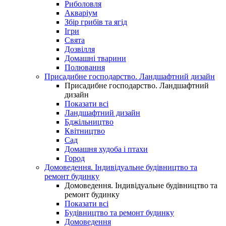
Риболовля
Акваріум
Збір грибів та ягід
Ігри
Свята
Дозвілля
Домашні тварини
Полювання
Присадибне господарство. Ландшафтний дизайн
Присадибне господарство. Ландшафтний
дизайн
Показати всі
Ландшафтний дизайн
Бджільництво
Квітництво
Сад
Домашня худоба і птахи
Город
Домоведення. Індивідуальне будівництво та
ремонт будинку
Домоведення. Індивідуальне будівництво та
ремонт будинку
Показати всі
Будівництво та ремонт будинку
Домоведення