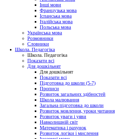
Інші мови
Французька мова
Іспанська мова
Італійська мова
Польська мова
Українська мова
Розмовники
Словники
Школа. Педагогіка
Школа. Педагогіка
Показати всі
Для дошкільнят
Для дошкільнят
Показати всі
Підготовка до школи (5-7)
Прописи
Розвиток загальних здібностей
Школа малювання
Загальна підготовка до школи
Розвиток мовлення, уроки читання
Розвиток уваги і уяви
Навколишній світ
Математика і рахунок
Розвиток логіки і мислення
Іноземні мови