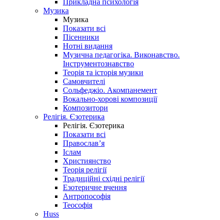
Прикладна психологія
Музика
Музика
Показати всі
Пісенники
Нотні видання
Музична педагогіка. Виконавство.
Інструментознавство
Теорія та історія музики
Самовчителі
Сольфеджіо. Акомпанемент
Вокально-хорові композиції
Композитори
Релігія. Єзотерика
Релігія. Єзотерика
Показати всі
Православ’я
Іслам
Християнство
Теорія релігії
Традиційні східні релігії
Езотеричне вчення
Антропософія
Теософія
Huss