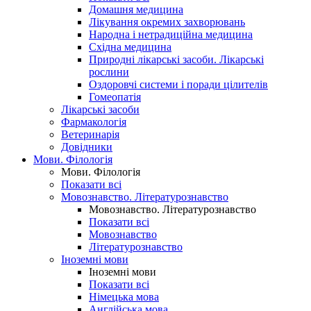
Домашня медицина
Лікування окремих захворювань
Народна і нетрадиційна медицина
Східна медицина
Природні лікарські засоби. Лікарські
рослини
Оздоровчі системи і поради цілителів
Гомеопатія
Лікарські засоби
Фармакологія
Ветеринарія
Довідники
Мови. Філологія
Мови. Філологія
Показати всі
Мовознавство. Літературознавство
Мовознавство. Літературознавство
Показати всі
Мовознавство
Літературознавство
Іноземні мови
Іноземні мови
Показати всі
Німецька мова
Англійська мова