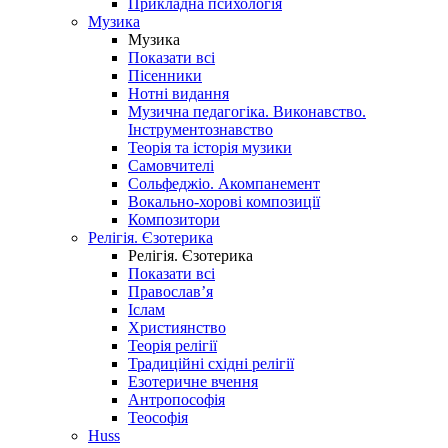
Прикладна психологія
Музика
Музика
Показати всі
Пісенники
Нотні видання
Музична педагогіка. Виконавство.
Інструментознавство
Теорія та історія музики
Самовчителі
Сольфеджіо. Акомпанемент
Вокально-хорові композиції
Композитори
Релігія. Єзотерика
Релігія. Єзотерика
Показати всі
Православ’я
Іслам
Християнство
Теорія релігії
Традиційні східні релігії
Езотеричне вчення
Антропософія
Теософія
Huss