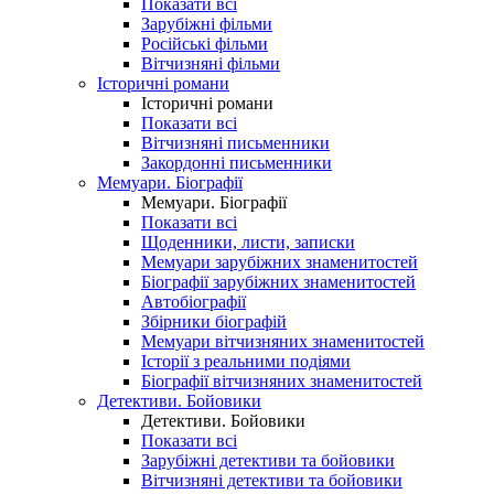
Показати всі
Зарубіжні фільми
Російські фільми
Вітчизняні фільми
Історичні романи
Історичні романи
Показати всі
Вітчизняні письменники
Закордонні письменники
Мемуари. Біографії
Мемуари. Біографії
Показати всі
Щоденники, листи, записки
Мемуари зарубіжних знаменитостей
Біографії зарубіжних знаменитостей
Автобіографії
Збірники біографій
Мемуари вітчизняних знаменитостей
Історії з реальними подіями
Біографії вітчизняних знаменитостей
Детективи. Бойовики
Детективи. Бойовики
Показати всі
Зарубіжні детективи та бойовики
Вітчизняні детективи та бойовики