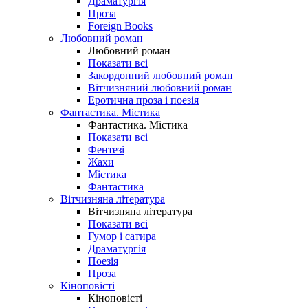
Драматургія
Проза
Foreign Books
Любовний роман
Любовний роман
Показати всі
Закордонний любовний роман
Вітчизняний любовний роман
Еротична проза і поезія
Фантастика. Містика
Фантастика. Містика
Показати всі
Фентезі
Жахи
Містика
Фантастика
Вітчизняна література
Вітчизняна література
Показати всі
Гумор і сатира
Драматургія
Поезія
Проза
Кіноповісті
Кіноповісті