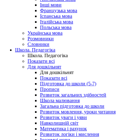
Інші мови
Французька мова
Іспанська мова
Італійська мова
Польська мова
Українська мова
Розмовники
Словники
Школа. Педагогіка
Школа. Педагогіка
Показати всі
Для дошкільнят
Для дошкільнят
Показати всі
Підготовка до школи (5-7)
Прописи
Розвиток загальних здібностей
Школа малювання
Загальна підготовка до школи
Розвиток мовлення, уроки читання
Розвиток уваги і уяви
Навколишній світ
Математика і рахунок
Розвиток логіки і мислення
Іноземні мови