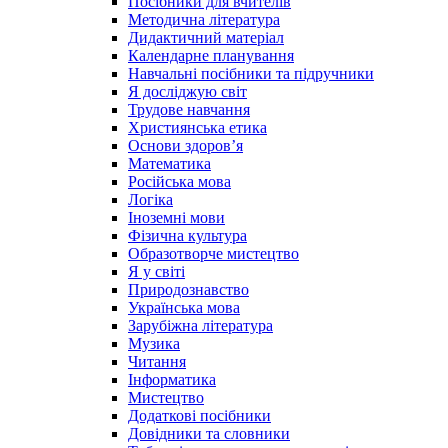
Посібники для вчителів
Методична література
Дидактичний матеріал
Календарне планування
Навчальні посібники та підручники
Я досліджую світ
Трудове навчання
Християнська етика
Основи здоров’я
Математика
Російська мова
Логіка
Іноземні мови
Фізична культура
Образотворче мистецтво
Я у світі
Природознавство
Українська мова
Зарубіжна література
Музика
Читання
Інформатика
Мистецтво
Додаткові посібники
Довідники та словники