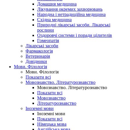
Домашня медицина
Лікування окремих захворювань
Народна і нетрадиційна медицина
Східна медицина
Природні лікарські засоби. Лікарські
рослини
Оздоровчі системи і поради цілителів
Гомеопатія
Лікарські засоби
Фармакологія
Ветеринарія
Довідники
Мови. Філологія
Мови. Філологія
Показати всі
Мовознавство. Літературознавство
Мовознавство. Літературознавство
Показати всі
Мовознавство
Літературознавство
Іноземні мови
Іноземні мови
Показати всі
Німецька мова
Англійська мова