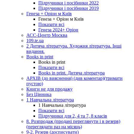
Підручники і посібники 2022
Підручники і посібники 2019
Генеза + Оріон м Київ
Генеза + Оріон м Київ
Показати всі
Генеза 2024+ Оріон
АСС-Центр Москва
109.te.ua
2 Дитяча література. Художня література. Інші
видання.
Books in print
Books in print
Показати всі
Books in print. Дитяча література
АРХІВ (до вияснення) (див коментар)(тримати
пустою)
Книги не для продажу
Без Цінника
1 Навчальна література
1 Навчальна література
Показати всі
Підручники для 2, 4 та 7, 8 класів
8. Розпродаж (продані переглянути і в резерв)
(переглядати раз на місяць)
9-2. Резерв (досписувати)