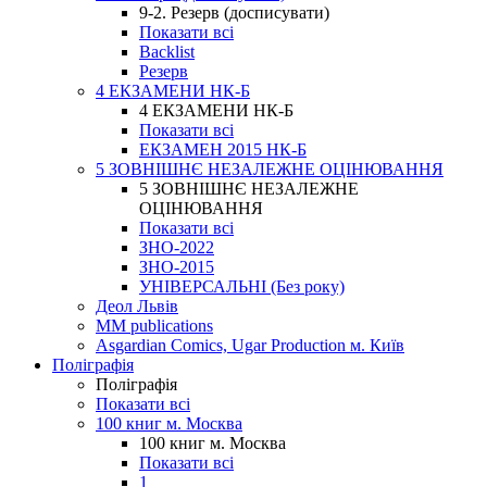
9-2. Резерв (досписувати)
Показати всі
Backlist
Резерв
4 ЕКЗАМЕНИ НК-Б
4 ЕКЗАМЕНИ НК-Б
Показати всі
ЕКЗАМЕН 2015 НК-Б
5 ЗОВНІШНЄ НЕЗАЛЕЖНЕ ОЦІНЮВАННЯ
5 ЗОВНІШНЄ НЕЗАЛЕЖНЕ
ОЦІНЮВАННЯ
Показати всі
ЗНО-2022
ЗНО-2015
УНІВЕРСАЛЬНІ (Без року)
Деол Львів
MM publications
Asgardian Comics, Ugar Production м. Київ
Поліграфія
Поліграфія
Показати всі
100 книг м. Москва
100 книг м. Москва
Показати всі
1