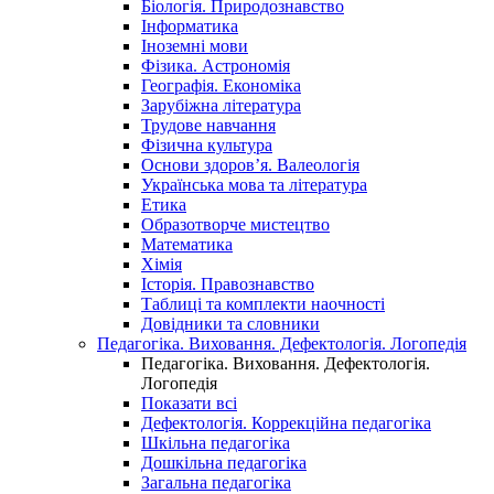
Біологія. Природознавство
Інформатика
Іноземні мови
Фізика. Астрономія
Географія. Економіка
Зарубіжна література
Трудове навчання
Фізична культура
Основи здоров’я. Валеологія
Українська мова та література
Етика
Образотворче мистецтво
Математика
Хімія
Історія. Правознавство
Таблиці та комплекти наочності
Довідники та словники
Педагогіка. Виховання. Дефектологія. Логопедія
Педагогіка. Виховання. Дефектологія.
Логопедія
Показати всі
Дефектологія. Коррекційна педагогіка
Шкільна педагогіка
Дошкільна педагогіка
Загальна педагогіка