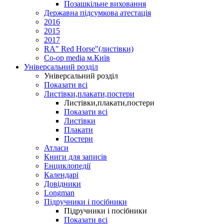
Позашкільне виховання
Державна підсумкова атестація
2016
2015
2017
RA" Red Horse"(листівки)
Co-op media м.Київ
Універсальний розділ
Універсальний розділ
Показати всі
Листівки,плакати,постери
Листівки,плакати,постери
Показати всі
Листівки
Плакати
Постери
Атласи
Книги для записів
Енциклопедії
Календарі
Довідники
Longman
Підручники і посібники
Підручники і посібники
Показати всі