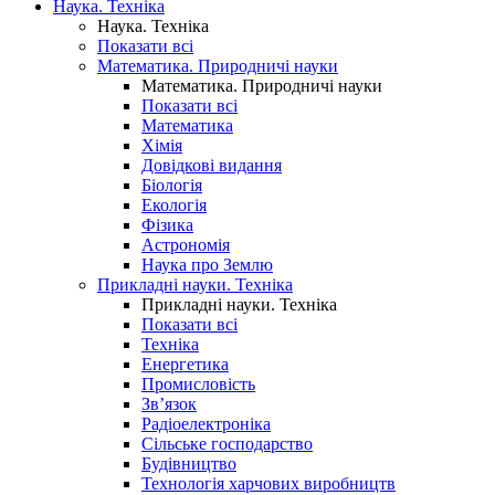
Наука. Техніка
Наука. Техніка
Показати всі
Математика. Природничі науки
Математика. Природничі науки
Показати всі
Математика
Хімія
Довідкові видання
Біологія
Екологія
Фізика
Астрономія
Наука про Землю
Прикладні науки. Техніка
Прикладні науки. Техніка
Показати всі
Техніка
Енергетика
Промисловість
Зв’язок
Радіоелектроніка
Сільське господарство
Будівництво
Технологія харчових виробництв