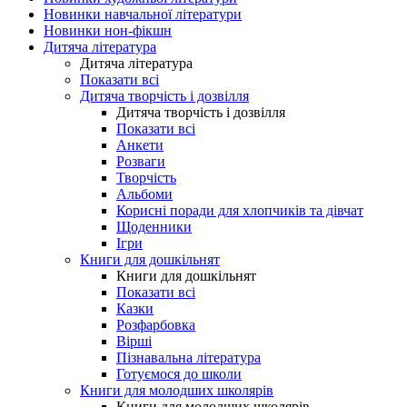
Новинки навчальної літератури
Новинки нон-фікшн
Дитяча література
Дитяча література
Показати всі
Дитяча творчість і дозвілля
Дитяча творчість і дозвілля
Показати всі
Анкети
Розваги
Творчість
Альбоми
Корисні поради для хлопчиків та дівчат
Щоденники
Ігри
Книги для дошкільнят
Книги для дошкільнят
Показати всі
Казки
Розфарбовка
Вірші
Пізнавальна література
Готуємося до школи
Книги для молодших школярів
Книги для молодших школярів