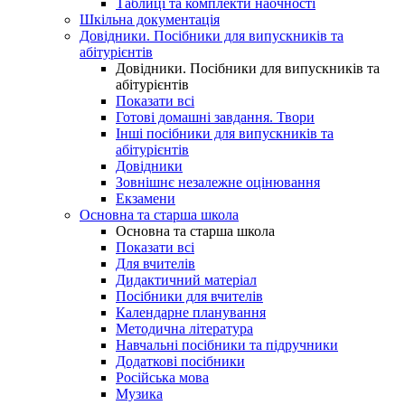
Таблиці та комплекти наочності
Шкільна документація
Довідники. Посібники для випускників та
абітурієнтів
Довідники. Посібники для випускників та
абітурієнтів
Показати всі
Готові домашні завдання. Твори
Інші посібники для випускників та
абітурієнтів
Довідники
Зовнішнє незалежне оцінювання
Екзамени
Основна та старша школа
Основна та старша школа
Показати всі
Для вчителів
Дидактичний матеріал
Посібники для вчителів
Календарне планування
Методична література
Навчальні посібники та підручники
Додаткові посібники
Російська мова
Музика