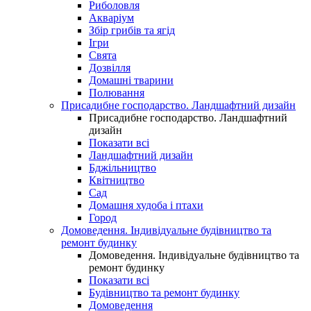
Риболовля
Акваріум
Збір грибів та ягід
Ігри
Свята
Дозвілля
Домашні тварини
Полювання
Присадибне господарство. Ландшафтний дизайн
Присадибне господарство. Ландшафтний
дизайн
Показати всі
Ландшафтний дизайн
Бджільництво
Квітництво
Сад
Домашня худоба і птахи
Город
Домоведення. Індивідуальне будівництво та
ремонт будинку
Домоведення. Індивідуальне будівництво та
ремонт будинку
Показати всі
Будівництво та ремонт будинку
Домоведення