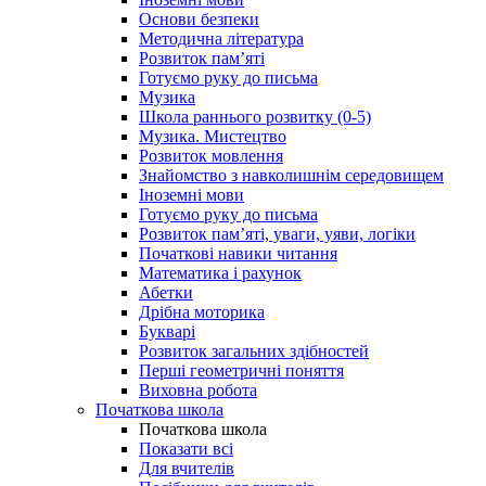
Основи безпеки
Методична література
Розвиток пам’яті
Готуємо руку до письма
Музика
Школа раннього розвитку (0-5)
Музика. Мистецтво
Розвиток мовлення
Знайомство з навколишнім середовищем
Іноземні мови
Готуємо руку до письма
Розвиток пам’яті, уваги, уяви, логіки
Початкові навики читання
Математика і рахунок
Абетки
Дрібна моторика
Букварі
Розвиток загальних здібностей
Перші геометричні поняття
Виховна робота
Початкова школа
Початкова школа
Показати всі
Для вчителів