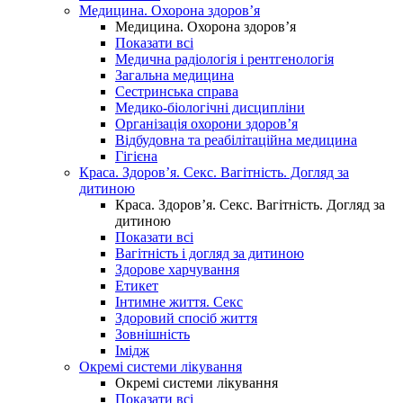
Медицина. Охорона здоров’я
Медицина. Охорона здоров’я
Показати всі
Медична радіологія і рентгенологія
Загальна медицина
Сестринська справа
Медико-біологічні дисципліни
Організація охорони здоров’я
Відбудовна та реабілітаційна медицина
Гігієна
Краса. Здоров’я. Секс. Вагітність. Догляд за
дитиною
Краса. Здоров’я. Секс. Вагітність. Догляд за
дитиною
Показати всі
Вагітність і догляд за дитиною
Здорове харчування
Етикет
Інтимне життя. Секс
Здоровий спосіб життя
Зовнішність
Імідж
Окремі системи лікування
Окремі системи лікування
Показати всі