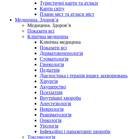
Туристичні карти та атласи
Карти світу
Плани міст та атласи міст
Медицина. Здоров’я
Медицина. Здоров’я
Показати всі
Клінічна медицина
Клінічна медицина
Показати всі
Дерматовенерологія
Стоматологія
Гінекологія
Педіатрія
Діагностика і терапія інших захворювань
Хірургія
Акушерство
Психіатрія
Внутрішні хвороби
Анестезіологія
Неврологія
Реаніматологія
Онкологія
Урологія
Інфекційні і паразитарні хвороби
Токсикологія