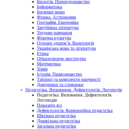
Біологія. Природознавство
Інформатика
Іноземні мови
Фізика. Астрономія
Географія. Економіка
Зарубіжна література
Трудове навчання
Фізична культура
Основи здоров’я. Валеологія
Українська мова та література
Етика
Образотворче мистецтво
Математика
Хімія
Історія. Правознавство
Таблиці та комплекти наочності
Довідники та словники
Педагогіка. Виховання. Дефектологія. Логопедія
Педагогіка. Виховання. Дефектологія.
Логопедія
Показати всі
Дефектологія. Коррекційна педагогіка
Шкільна педагогіка
Дошкільна педагогіка
Загальна педагогіка