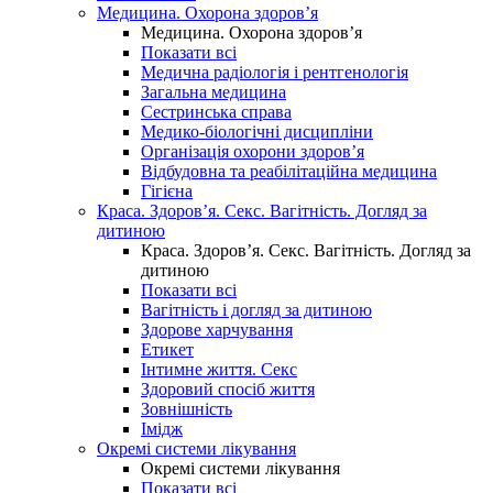
Медицина. Охорона здоров’я
Медицина. Охорона здоров’я
Показати всі
Медична радіологія і рентгенологія
Загальна медицина
Сестринська справа
Медико-біологічні дисципліни
Організація охорони здоров’я
Відбудовна та реабілітаційна медицина
Гігієна
Краса. Здоров’я. Секс. Вагітність. Догляд за
дитиною
Краса. Здоров’я. Секс. Вагітність. Догляд за
дитиною
Показати всі
Вагітність і догляд за дитиною
Здорове харчування
Етикет
Інтимне життя. Секс
Здоровий спосіб життя
Зовнішність
Імідж
Окремі системи лікування
Окремі системи лікування
Показати всі