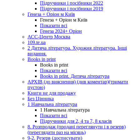
Підручники і посібники 2022
Підручники і посібники 2019
Генеза + Оріон м Київ
Генеза + Оріон м Київ
Показати всі
Генеза 2024+ Оріон
АСС-Центр Москва
109.te.ua
2 Дитяча література. Художня література. Інші
видання.
Books in print
Books in print
Показати всі
Books in print. Дитяча література
АРХІВ (до вияснення) (див коментар)(тримати
пустою)
Книги не для продажу
Без Цінника
1 Навчальна література
1 Навчальна література
Показати всі
Підручники для 2, 4 та 7, 8 класів
8. Розпродаж (продані переглянути і в резерв)
(переглядати раз на місяць)
9-2. Резерв (досписувати)