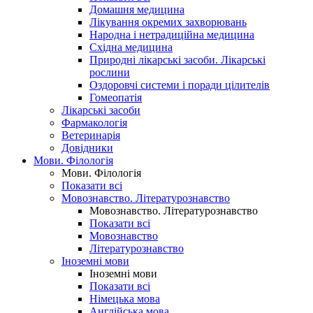
Домашня медицина
Лікування окремих захворювань
Народна і нетрадиційна медицина
Східна медицина
Природні лікарські засоби. Лікарські
рослини
Оздоровчі системи і поради цілителів
Гомеопатія
Лікарські засоби
Фармакологія
Ветеринарія
Довідники
Мови. Філологія
Мови. Філологія
Показати всі
Мовознавство. Літературознавство
Мовознавство. Літературознавство
Показати всі
Мовознавство
Літературознавство
Іноземні мови
Іноземні мови
Показати всі
Німецька мова
Англійська мова