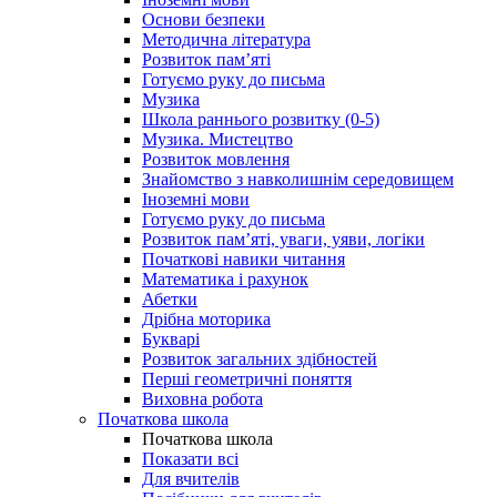
Основи безпеки
Методична література
Розвиток пам’яті
Готуємо руку до письма
Музика
Школа раннього розвитку (0-5)
Музика. Мистецтво
Розвиток мовлення
Знайомство з навколишнім середовищем
Іноземні мови
Готуємо руку до письма
Розвиток пам’яті, уваги, уяви, логіки
Початкові навики читання
Математика і рахунок
Абетки
Дрібна моторика
Букварі
Розвиток загальних здібностей
Перші геометричні поняття
Виховна робота
Початкова школа
Початкова школа
Показати всі
Для вчителів