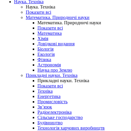
Наука. Техніка
Наука. Техніка
Показати всі
Математика. Природничі науки
Математика. Природничі науки
Показати всі
Математика
Хімія
Довідкові видання
Біологія
Екологія
Фізика
Астрономія
Наука про Землю
Прикладні науки. Техніка
Прикладні науки. Техніка
Показати всі
Техніка
Енергетика
Промисловість
Зв’язок
Радіоелектроніка
Сільське господарство
Будівництво
Технологія харчових виробництв