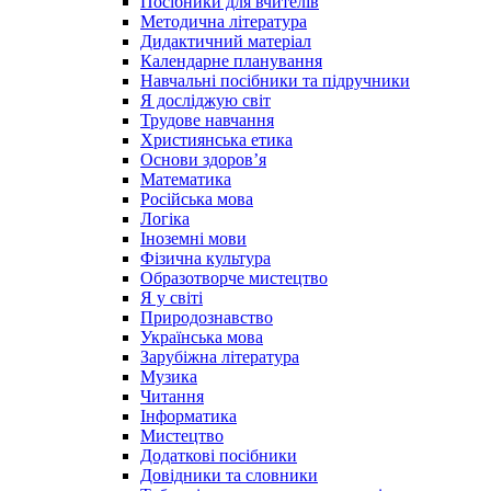
Посібники для вчителів
Методична література
Дидактичний матеріал
Календарне планування
Навчальні посібники та підручники
Я досліджую світ
Трудове навчання
Християнська етика
Основи здоров’я
Математика
Російська мова
Логіка
Іноземні мови
Фізична культура
Образотворче мистецтво
Я у світі
Природознавство
Українська мова
Зарубіжна література
Музика
Читання
Інформатика
Мистецтво
Додаткові посібники
Довідники та словники