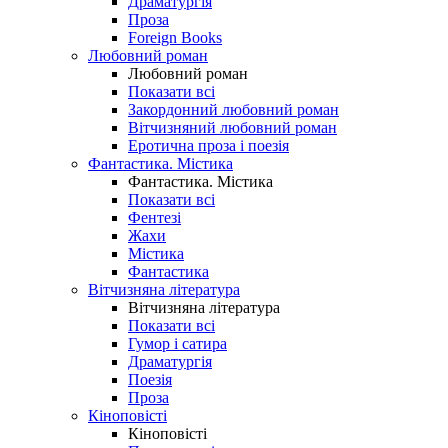
Драматургія
Проза
Foreign Books
Любовний роман
Любовний роман
Показати всі
Закордонний любовний роман
Вітчизняний любовний роман
Еротична проза і поезія
Фантастика. Містика
Фантастика. Містика
Показати всі
Фентезі
Жахи
Містика
Фантастика
Вітчизняна література
Вітчизняна література
Показати всі
Гумор і сатира
Драматургія
Поезія
Проза
Кіноповісті
Кіноповісті