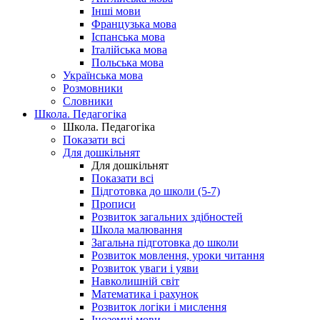
Інші мови
Французька мова
Іспанська мова
Італійська мова
Польська мова
Українська мова
Розмовники
Словники
Школа. Педагогіка
Школа. Педагогіка
Показати всі
Для дошкільнят
Для дошкільнят
Показати всі
Підготовка до школи (5-7)
Прописи
Розвиток загальних здібностей
Школа малювання
Загальна підготовка до школи
Розвиток мовлення, уроки читання
Розвиток уваги і уяви
Навколишній світ
Математика і рахунок
Розвиток логіки і мислення
Іноземні мови