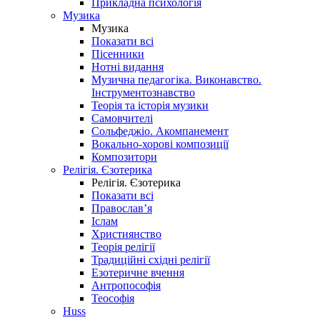
Прикладна психологія
Музика
Музика
Показати всі
Пісенники
Нотні видання
Музична педагогіка. Виконавство.
Інструментознавство
Теорія та історія музики
Самовчителі
Сольфеджіо. Акомпанемент
Вокально-хорові композиції
Композитори
Релігія. Єзотерика
Релігія. Єзотерика
Показати всі
Православ’я
Іслам
Християнство
Теорія релігії
Традиційні східні релігії
Езотеричне вчення
Антропософія
Теософія
Huss