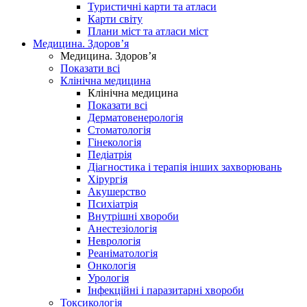
Туристичні карти та атласи
Карти світу
Плани міст та атласи міст
Медицина. Здоров’я
Медицина. Здоров’я
Показати всі
Клінічна медицина
Клінічна медицина
Показати всі
Дерматовенерологія
Стоматологія
Гінекологія
Педіатрія
Діагностика і терапія інших захворювань
Хірургія
Акушерство
Психіатрія
Внутрішні хвороби
Анестезіологія
Неврологія
Реаніматологія
Онкологія
Урологія
Інфекційні і паразитарні хвороби
Токсикологія