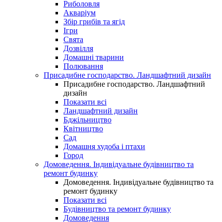
Риболовля
Акваріум
Збір грибів та ягід
Ігри
Свята
Дозвілля
Домашні тварини
Полювання
Присадибне господарство. Ландшафтний дизайн
Присадибне господарство. Ландшафтний
дизайн
Показати всі
Ландшафтний дизайн
Бджільництво
Квітництво
Сад
Домашня худоба і птахи
Город
Домоведення. Індивідуальне будівництво та
ремонт будинку
Домоведення. Індивідуальне будівництво та
ремонт будинку
Показати всі
Будівництво та ремонт будинку
Домоведення