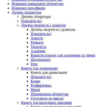
Новинки навчальної літератури
Новинки нон-фікшн
Дитяча література
Дитяча література
Показати всі
Дитяча творчість і дозвілля
Дитяча творчість і дозвілля
Показати всі
Анкети
Розваги
Творчість
Альбоми
Корисні поради для хлопчиків та дівчат
Щоденники
Ігри
Книги для дошкільнят
Книги для дошкільнят
Показати всі
Казки
Розфарбовка
Вірші
Пізнавальна література
Готуємося до школи
Книги для молодших школярів
Книги для молодших школярів