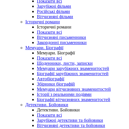
Показати всі
Зарубіжні фільми
Російські фільми
Вітчизняні фільми
Історичні романи
Історичні романи
Показати всі
Вітчизняні письменники
Закордонні письменники
Мемуари. Біографії
Мемуари. Біографії
Показати всі
Щоденники, листи, записки
Мемуари зарубіжних знаменитостей
Біографії зарубіжних знаменитостей
Автобіографії
Збірники біографій
Мемуари вітчизняних знаменитостей
Історії з реальними подіями
Біографії вітчизняних знаменитостей
Детективи. Бойовики
Детективи. Бойовики
Показати всі
Зарубіжні детективи та бойовики
Вітчизняні детективи та бойовики