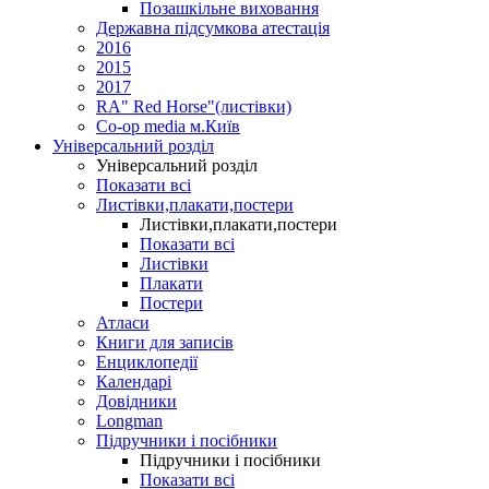
Позашкільне виховання
Державна підсумкова атестація
2016
2015
2017
RA" Red Horse"(листівки)
Co-op media м.Київ
Універсальний розділ
Універсальний розділ
Показати всі
Листівки,плакати,постери
Листівки,плакати,постери
Показати всі
Листівки
Плакати
Постери
Атласи
Книги для записів
Енциклопедії
Календарі
Довідники
Longman
Підручники і посібники
Підручники і посібники
Показати всі