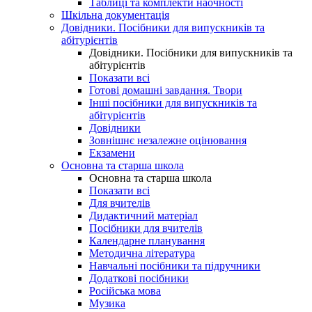
Таблиці та комплекти наочності
Шкільна документація
Довідники. Посібники для випускників та
абітурієнтів
Довідники. Посібники для випускників та
абітурієнтів
Показати всі
Готові домашні завдання. Твори
Інші посібники для випускників та
абітурієнтів
Довідники
Зовнішнє незалежне оцінювання
Екзамени
Основна та старша школа
Основна та старша школа
Показати всі
Для вчителів
Дидактичний матеріал
Посібники для вчителів
Календарне планування
Методична література
Навчальні посібники та підручники
Додаткові посібники
Російська мова
Музика