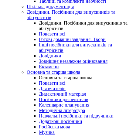
Таблиці та комплекти наочності
Шкільна документація
Довідники. Посібники для випускників та
абітурієнтів
Довідники. Посібники для випускників та
абітурієнтів
Показати всі
Готові домашні завдання. Твори
Інші посібники для випускників та
абітурієнтів
Довідники
Зовнішнє незалежне оцінювання
Екзамени
Основна та старша школа
Основна та старша школа
Показати всі
Для вчителів
Дидактичний матеріал
Посібники для вчителів
Календарне планування
Методична література
Навчальні посібники та підручники
Додаткові посібники
Російська мова
Музика