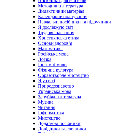
Посібники для вчителів
Методична література
Дидактичний матеріал
Календарне планування
Навчальні посібники та підручники
Я досліджую світ
Трудове навчання
Християнська етика
Основи здоров’я
Математика
Російська мова
Логіка
Іноземні мови
Фізична культура
Образотворче мистецтво
Я у світі
Природознавство
Українська мова
Зарубіжна література
Музика
Читання
Інформатика
Мистецтво
Додаткові посібники
Довідники та словники