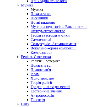
Прикладна психологія
Музика
Музика
Показати всі
Пісенники
Нотні видання
Музична педагогіка. Виконавство.
Інструментознавство
Теорія та історія музики
Самовчителі
Сольфеджіо. Акомпанемент
Вокально-хорові композиції
Композитори
Релігія. Єзотерика
Релігія. Єзотерика
Показати всі
Православ’я
Іслам
Християнство
Теорія релігії
Традиційні східні релігії
Езотеричне вчення
Антропософія
Теософія
Huss