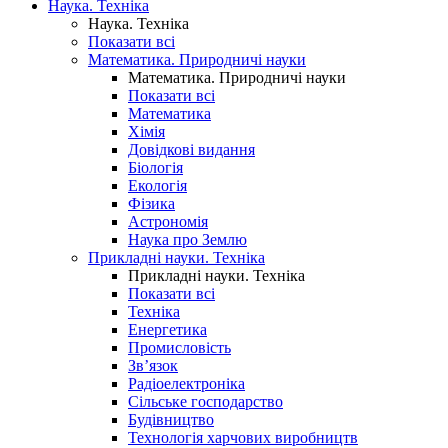
Наука. Техніка
Наука. Техніка
Показати всі
Математика. Природничі науки
Математика. Природничі науки
Показати всі
Математика
Хімія
Довідкові видання
Біологія
Екологія
Фізика
Астрономія
Наука про Землю
Прикладні науки. Техніка
Прикладні науки. Техніка
Показати всі
Техніка
Енергетика
Промисловість
Зв’язок
Радіоелектроніка
Сільське господарство
Будівництво
Технологія харчових виробництв