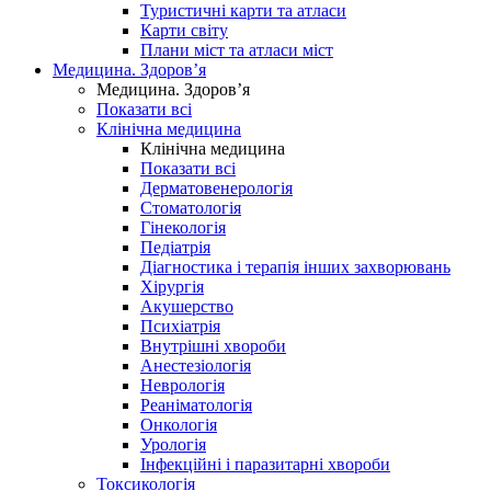
Туристичні карти та атласи
Карти світу
Плани міст та атласи міст
Медицина. Здоров’я
Медицина. Здоров’я
Показати всі
Клінічна медицина
Клінічна медицина
Показати всі
Дерматовенерологія
Стоматологія
Гінекологія
Педіатрія
Діагностика і терапія інших захворювань
Хірургія
Акушерство
Психіатрія
Внутрішні хвороби
Анестезіологія
Неврологія
Реаніматологія
Онкологія
Урологія
Інфекційні і паразитарні хвороби
Токсикологія