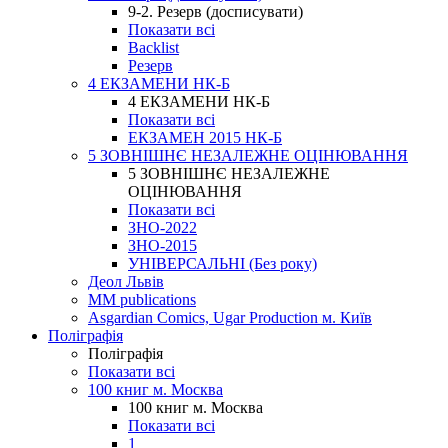
9-2. Резерв (досписувати)
Показати всі
Backlist
Резерв
4 ЕКЗАМЕНИ НК-Б
4 ЕКЗАМЕНИ НК-Б
Показати всі
ЕКЗАМЕН 2015 НК-Б
5 ЗОВНІШНЄ НЕЗАЛЕЖНЕ ОЦІНЮВАННЯ
5 ЗОВНІШНЄ НЕЗАЛЕЖНЕ
ОЦІНЮВАННЯ
Показати всі
ЗНО-2022
ЗНО-2015
УНІВЕРСАЛЬНІ (Без року)
Деол Львів
MM publications
Asgardian Comics, Ugar Production м. Київ
Поліграфія
Поліграфія
Показати всі
100 книг м. Москва
100 книг м. Москва
Показати всі
1