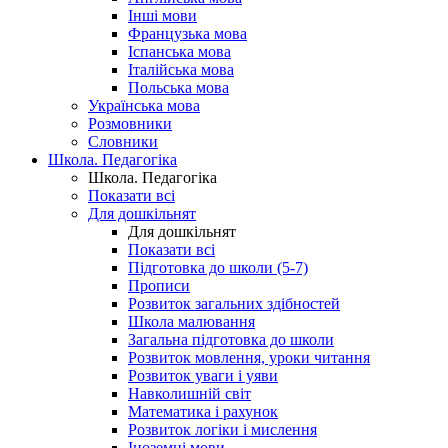
Інші мови
Французька мова
Іспанська мова
Італійська мова
Польська мова
Українська мова
Розмовники
Словники
Школа. Педагогіка
Школа. Педагогіка
Показати всі
Для дошкільнят
Для дошкільнят
Показати всі
Підготовка до школи (5-7)
Прописи
Розвиток загальних здібностей
Школа малювання
Загальна підготовка до школи
Розвиток мовлення, уроки читання
Розвиток уваги і уяви
Навколишній світ
Математика і рахунок
Розвиток логіки і мислення
Іноземні мови