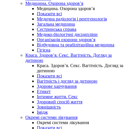
Медицина. Охорона здоров’я
Медицина. Охорона здоров’я
Показати всі
Медична радіологія і рентгенологія
Загальна медицина
Сестринська справа
Медико-біологічні дисципліни
Організація охорони здоров’я
Відбудовна та реабілітаційна медицина
Гігієна
Краса. Здоров’я. Секс. Вагітність. Догляд за
дитиною
Краса. Здоров’я. Секс. Вагітність. Догляд за
дитиною
Показати всі
Вагітність і догляд за дитиною
Здорове харчування
Етикет
Інтимне життя. Секс
Здоровий спосіб життя
Зовнішність
Імідж
Окремі системи лікування
Окремі системи лікування
Показати всі