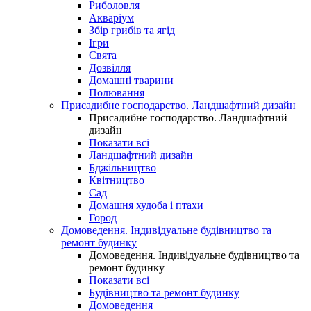
Риболовля
Акваріум
Збір грибів та ягід
Ігри
Свята
Дозвілля
Домашні тварини
Полювання
Присадибне господарство. Ландшафтний дизайн
Присадибне господарство. Ландшафтний
дизайн
Показати всі
Ландшафтний дизайн
Бджільництво
Квітництво
Сад
Домашня худоба і птахи
Город
Домоведення. Індивідуальне будівництво та
ремонт будинку
Домоведення. Індивідуальне будівництво та
ремонт будинку
Показати всі
Будівництво та ремонт будинку
Домоведення