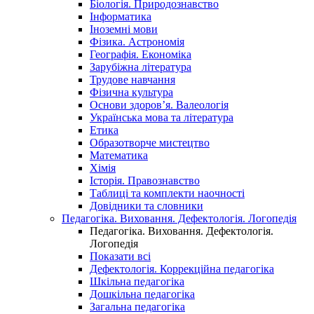
Біологія. Природознавство
Інформатика
Іноземні мови
Фізика. Астрономія
Географія. Економіка
Зарубіжна література
Трудове навчання
Фізична культура
Основи здоров’я. Валеологія
Українська мова та література
Етика
Образотворче мистецтво
Математика
Хімія
Історія. Правознавство
Таблиці та комплекти наочності
Довідники та словники
Педагогіка. Виховання. Дефектологія. Логопедія
Педагогіка. Виховання. Дефектологія.
Логопедія
Показати всі
Дефектологія. Коррекційна педагогіка
Шкільна педагогіка
Дошкільна педагогіка
Загальна педагогіка