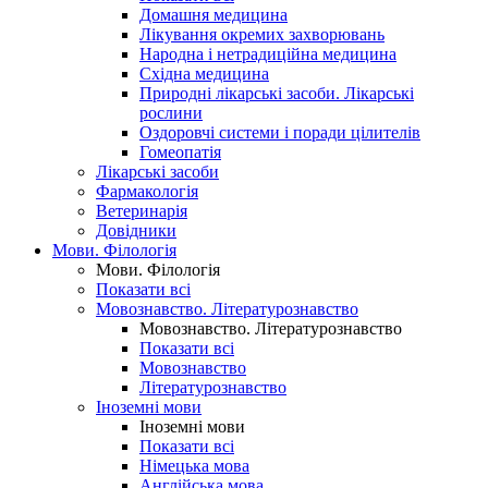
Домашня медицина
Лікування окремих захворювань
Народна і нетрадиційна медицина
Східна медицина
Природні лікарські засоби. Лікарські
рослини
Оздоровчі системи і поради цілителів
Гомеопатія
Лікарські засоби
Фармакологія
Ветеринарія
Довідники
Мови. Філологія
Мови. Філологія
Показати всі
Мовознавство. Літературознавство
Мовознавство. Літературознавство
Показати всі
Мовознавство
Літературознавство
Іноземні мови
Іноземні мови
Показати всі
Німецька мова
Англійська мова