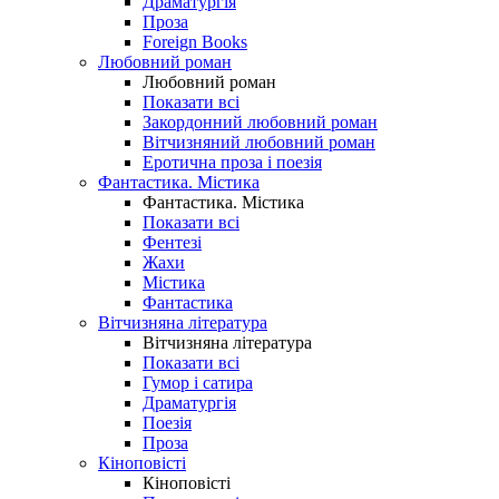
Драматургія
Проза
Foreign Books
Любовний роман
Любовний роман
Показати всі
Закордонний любовний роман
Вітчизняний любовний роман
Еротична проза і поезія
Фантастика. Містика
Фантастика. Містика
Показати всі
Фентезі
Жахи
Містика
Фантастика
Вітчизняна література
Вітчизняна література
Показати всі
Гумор і сатира
Драматургія
Поезія
Проза
Кіноповісті
Кіноповісті