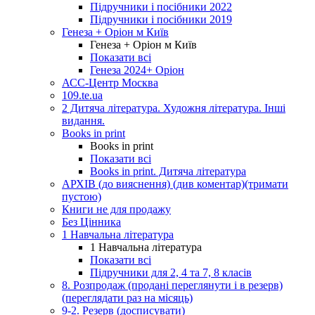
Підручники і посібники 2022
Підручники і посібники 2019
Генеза + Оріон м Київ
Генеза + Оріон м Київ
Показати всі
Генеза 2024+ Оріон
АСС-Центр Москва
109.te.ua
2 Дитяча література. Художня література. Інші
видання.
Books in print
Books in print
Показати всі
Books in print. Дитяча література
АРХІВ (до вияснення) (див коментар)(тримати
пустою)
Книги не для продажу
Без Цінника
1 Навчальна література
1 Навчальна література
Показати всі
Підручники для 2, 4 та 7, 8 класів
8. Розпродаж (продані переглянути і в резерв)
(переглядати раз на місяць)
9-2. Резерв (досписувати)