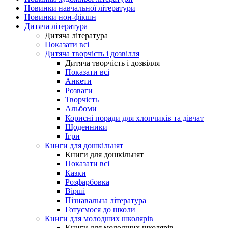
Новинки навчальної літератури
Новинки нон-фікшн
Дитяча література
Дитяча література
Показати всі
Дитяча творчість і дозвілля
Дитяча творчість і дозвілля
Показати всі
Анкети
Розваги
Творчість
Альбоми
Корисні поради для хлопчиків та дівчат
Щоденники
Ігри
Книги для дошкільнят
Книги для дошкільнят
Показати всі
Казки
Розфарбовка
Вірші
Пізнавальна література
Готуємося до школи
Книги для молодших школярів
Книги для молодших школярів