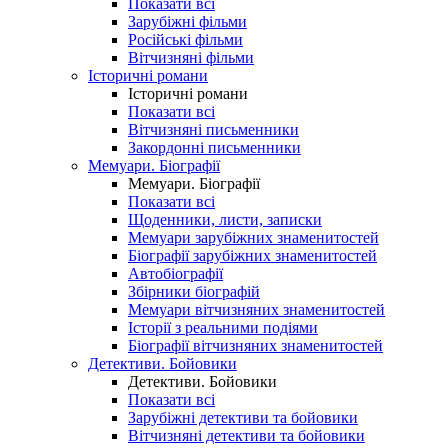
Показати всі
Зарубіжні фільми
Російські фільми
Вітчизняні фільми
Історичні романи
Історичні романи
Показати всі
Вітчизняні письменники
Закордонні письменники
Мемуари. Біографії
Мемуари. Біографії
Показати всі
Щоденники, листи, записки
Мемуари зарубіжних знаменитостей
Біографії зарубіжних знаменитостей
Автобіографії
Збірники біографій
Мемуари вітчизняних знаменитостей
Історії з реальними подіями
Біографії вітчизняних знаменитостей
Детективи. Бойовики
Детективи. Бойовики
Показати всі
Зарубіжні детективи та бойовики
Вітчизняні детективи та бойовики