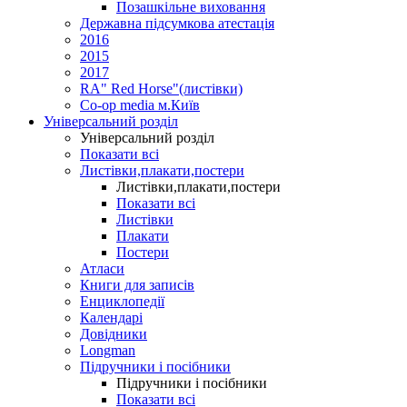
Позашкільне виховання
Державна підсумкова атестація
2016
2015
2017
RA" Red Horse"(листівки)
Co-op media м.Київ
Універсальний розділ
Універсальний розділ
Показати всі
Листівки,плакати,постери
Листівки,плакати,постери
Показати всі
Листівки
Плакати
Постери
Атласи
Книги для записів
Енциклопедії
Календарі
Довідники
Longman
Підручники і посібники
Підручники і посібники
Показати всі