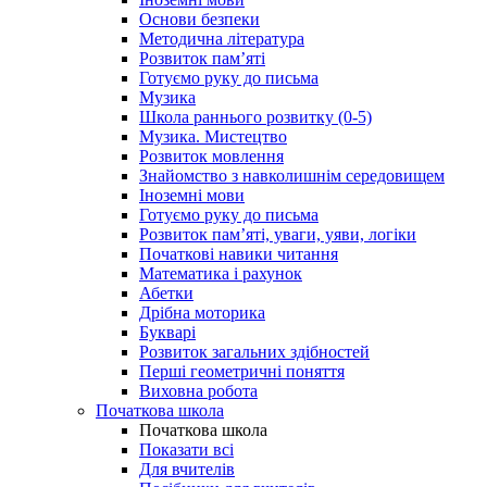
Основи безпеки
Методична література
Розвиток пам’яті
Готуємо руку до письма
Музика
Школа раннього розвитку (0-5)
Музика. Мистецтво
Розвиток мовлення
Знайомство з навколишнім середовищем
Іноземні мови
Готуємо руку до письма
Розвиток пам’яті, уваги, уяви, логіки
Початкові навики читання
Математика і рахунок
Абетки
Дрібна моторика
Букварі
Розвиток загальних здібностей
Перші геометричні поняття
Виховна робота
Початкова школа
Початкова школа
Показати всі
Для вчителів