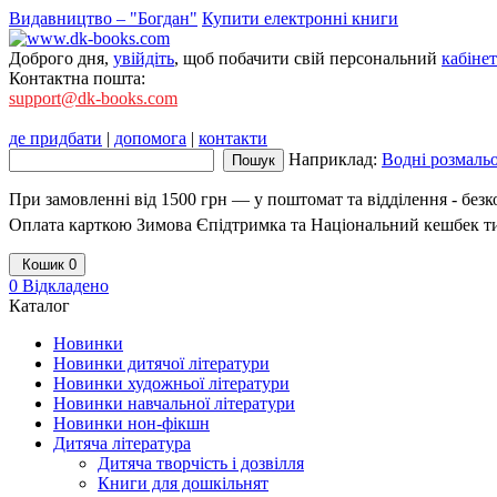
Видавництво – "Богдан"
Купити електронні книги
Доброго дня,
увійдіть
, щоб побачити свій персональний
кабінет
Контактна пошта:
support@dk-books.com
де придбати
|
допомога
|
контакти
Наприклад:
Водні розмаль
При замовленні від 1500 грн — у поштомат та відділення - без
Оплата карткою Зимова Єпідтримка та Національний кешбек т
Кошик
0
0
Відкладено
Каталог
Новинки
Новинки дитячої літератури
Новинки художньої літератури
Новинки навчальної літератури
Новинки нон-фікшн
Дитяча література
Дитяча творчість і дозвілля
Книги для дошкільнят