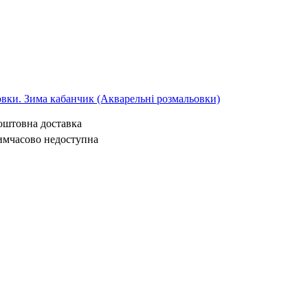
овки. Зима кабанчик (Акварельні розмальовки)
коштовна доставка
имчасово недоступна