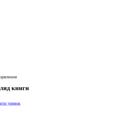
формлення
ляд книги
ити уривок