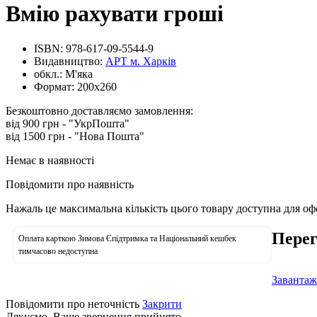
Вмію рахувати гроші
ISBN:
978-617-09-5544-9
Видавництво:
АРТ м. Харків
обкл.:
М'яка
Формат:
200х260
Безкоштовно доставляємо замовлення:
від 900 грн - "УкрПошта"
від 1500 грн - "Нова Пошта"
Немає в наявності
Повідомити про наявність
Нажаль це максимальна кількість цього товару доступна для о
Перег
Оплата карткою Зимова Єпідтримка та Національний кешбек
тимчасово недоступна
Завантаж
Повідомити про неточність
Закрити
Дякуємо. Ваше звернення прийнято