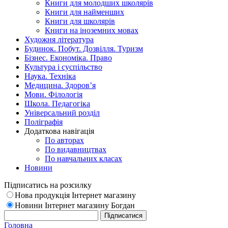
Книги для молодших школярів
Книги для найменших
Книги для школярів
Книги на іноземних мовах
Художня література
Будинок. Побут. Дозвілля. Туризм
Бізнес. Економіка. Право
Культура і суспільство
Наука. Техніка
Медицина. Здоров’я
Мови. Філологія
Школа. Педагогіка
Універсальний розділ
Поліграфія
Додаткова навігація
По авторах
По видавництвах
По навчальних класах
Новини
Підписатись на розсилку
Нова продукція Інтернет магазину
Новини Інтернет магазину Богдан
Головна