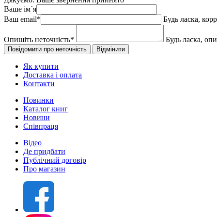
Ваше ім`я
Ваш email
*
Будь ласка, кор
Опишіть неточність
*
Будь ласка, оп
Як купити
Доставка і оплата
Контакти
Новинки
Каталог книг
Новини
Співпраця
Відео
Де придбати
Публічний договір
Про магазин