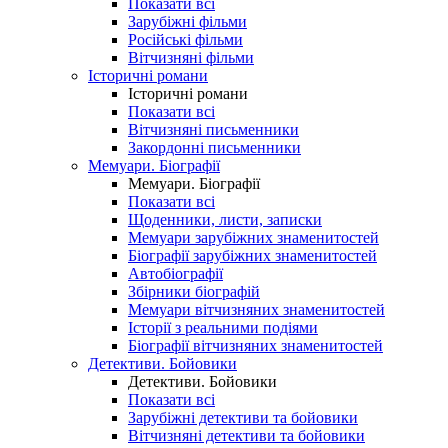
Показати всі
Зарубіжні фільми
Російські фільми
Вітчизняні фільми
Історичні романи
Історичні романи
Показати всі
Вітчизняні письменники
Закордонні письменники
Мемуари. Біографії
Мемуари. Біографії
Показати всі
Щоденники, листи, записки
Мемуари зарубіжних знаменитостей
Біографії зарубіжних знаменитостей
Автобіографії
Збірники біографій
Мемуари вітчизняних знаменитостей
Історії з реальними подіями
Біографії вітчизняних знаменитостей
Детективи. Бойовики
Детективи. Бойовики
Показати всі
Зарубіжні детективи та бойовики
Вітчизняні детективи та бойовики