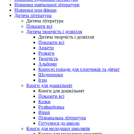
Новинки навчальної літератури
Новинки нон-фікшн
Дитяча література
Дитяча література
Показати всі
Дитяча творчість і дозвілля
Дитяча творчість і дозвілля
Показати всі
Анкети
Розваги
Творчість
Альбоми
Корисні поради для хлопчиків та дівчат
Щоденники
Ігри
Книги для дошкільнят
Книги для дошкільнят
Показати всі
Казки
Розфарбовка
Вірші
Пізнавальна література
Готуємося до школи
Книги для молодших школярів
Книги для молодших школярів