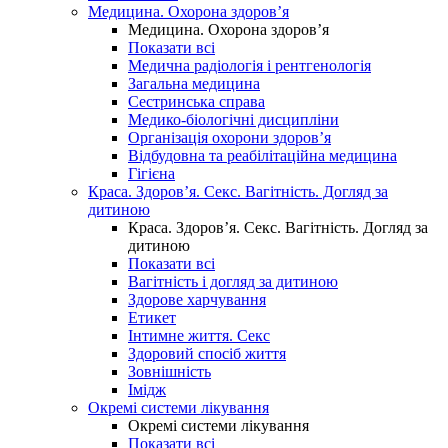
Медицина. Охорона здоров’я
Медицина. Охорона здоров’я
Показати всі
Медична радіологія і рентгенологія
Загальна медицина
Сестринська справа
Медико-біологічні дисципліни
Організація охорони здоров’я
Відбудовна та реабілітаційна медицина
Гігієна
Краса. Здоров’я. Секс. Вагітність. Догляд за
дитиною
Краса. Здоров’я. Секс. Вагітність. Догляд за
дитиною
Показати всі
Вагітність і догляд за дитиною
Здорове харчування
Етикет
Інтимне життя. Секс
Здоровий спосіб життя
Зовнішність
Імідж
Окремі системи лікування
Окремі системи лікування
Показати всі