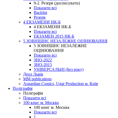
9-2. Резерв (досписувати)
Показати всі
Backlist
Резерв
4 ЕКЗАМЕНИ НК-Б
4 ЕКЗАМЕНИ НК-Б
Показати всі
ЕКЗАМЕН 2015 НК-Б
5 ЗОВНІШНЄ НЕЗАЛЕЖНЕ ОЦІНЮВАННЯ
5 ЗОВНІШНЄ НЕЗАЛЕЖНЕ
ОЦІНЮВАННЯ
Показати всі
ЗНО-2022
ЗНО-2015
УНІВЕРСАЛЬНІ (Без року)
Деол Львів
MM publications
Asgardian Comics, Ugar Production м. Київ
Поліграфія
Поліграфія
Показати всі
100 книг м. Москва
100 книг м. Москва
Показати всі
1