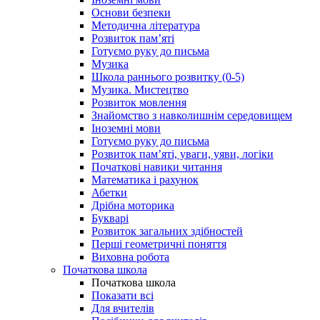
Основи безпеки
Методична література
Розвиток пам’яті
Готуємо руку до письма
Музика
Школа раннього розвитку (0-5)
Музика. Мистецтво
Розвиток мовлення
Знайомство з навколишнім середовищем
Іноземні мови
Готуємо руку до письма
Розвиток пам’яті, уваги, уяви, логіки
Початкові навики читання
Математика і рахунок
Абетки
Дрібна моторика
Букварі
Розвиток загальних здібностей
Перші геометричні поняття
Виховна робота
Початкова школа
Початкова школа
Показати всі
Для вчителів