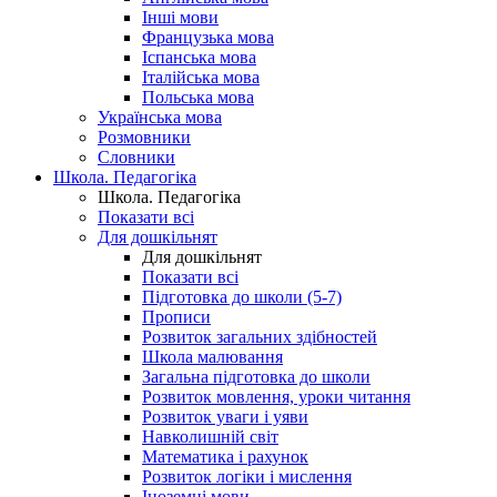
Інші мови
Французька мова
Іспанська мова
Італійська мова
Польська мова
Українська мова
Розмовники
Словники
Школа. Педагогіка
Школа. Педагогіка
Показати всі
Для дошкільнят
Для дошкільнят
Показати всі
Підготовка до школи (5-7)
Прописи
Розвиток загальних здібностей
Школа малювання
Загальна підготовка до школи
Розвиток мовлення, уроки читання
Розвиток уваги і уяви
Навколишній світ
Математика і рахунок
Розвиток логіки і мислення
Іноземні мови