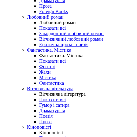
Драматургія
Проза
Foreign Books
Любовний роман
Любовний роман
Показати всі
Закордонний любовний роман
Вітчизняний любовний роман
Еротична проза і поезія
Фантастика. Містика
Фантастика. Містика
Показати всі
Фентезі
Жахи
Містика
Фантастика
Вітчизняна література
Вітчизняна література
Показати всі
Гумор і сатира
Драматургія
Поезія
Проза
Кіноповісті
Кіноповісті