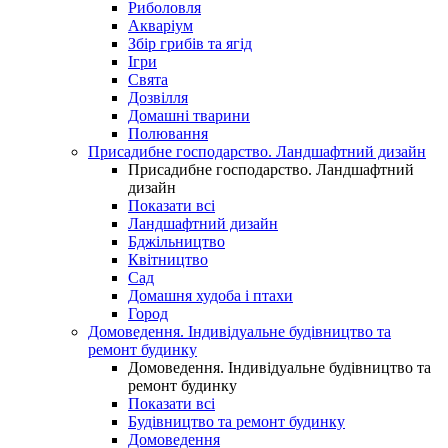
Риболовля
Акваріум
Збір грибів та ягід
Ігри
Свята
Дозвілля
Домашні тварини
Полювання
Присадибне господарство. Ландшафтний дизайн
Присадибне господарство. Ландшафтний
дизайн
Показати всі
Ландшафтний дизайн
Бджільництво
Квітництво
Сад
Домашня худоба і птахи
Город
Домоведення. Індивідуальне будівництво та
ремонт будинку
Домоведення. Індивідуальне будівництво та
ремонт будинку
Показати всі
Будівництво та ремонт будинку
Домоведення