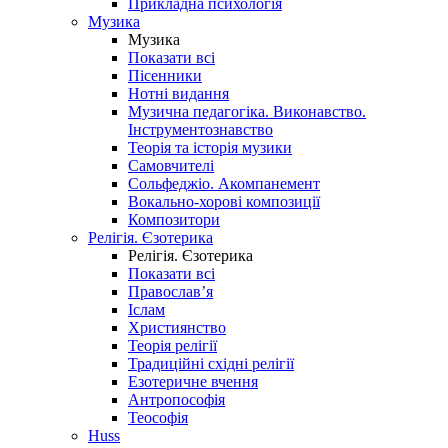
Прикладна психологія
Музика
Музика
Показати всі
Пісенники
Нотні видання
Музична педагогіка. Виконавство.
Інструментознавство
Теорія та історія музики
Самовчителі
Сольфеджіо. Акомпанемент
Вокально-хорові композиції
Композитори
Релігія. Єзотерика
Релігія. Єзотерика
Показати всі
Православ’я
Іслам
Християнство
Теорія релігії
Традиційні східні релігії
Езотеричне вчення
Антропософія
Теософія
Huss