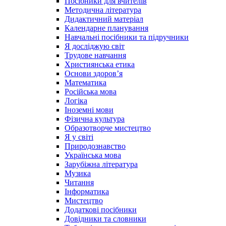
Посібники для вчителів
Методична література
Дидактичний матеріал
Календарне планування
Навчальні посібники та підручники
Я досліджую світ
Трудове навчання
Християнська етика
Основи здоров’я
Математика
Російська мова
Логіка
Іноземні мови
Фізична культура
Образотворче мистецтво
Я у світі
Природознавство
Українська мова
Зарубіжна література
Музика
Читання
Інформатика
Мистецтво
Додаткові посібники
Довідники та словники