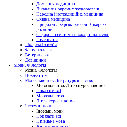
Домашня медицина
Лікування окремих захворювань
Народна і нетрадиційна медицина
Східна медицина
Природні лікарські засоби. Лікарські
рослини
Оздоровчі системи і поради цілителів
Гомеопатія
Лікарські засоби
Фармакологія
Ветеринарія
Довідники
Мови. Філологія
Мови. Філологія
Показати всі
Мовознавство. Літературознавство
Мовознавство. Літературознавство
Показати всі
Мовознавство
Літературознавство
Іноземні мови
Іноземні мови
Показати всі
Німецька мова
Англійська мова