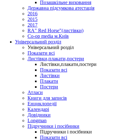
Позашкільне виховання
Державна підсумкова атестація
2016
2015
2017
RA" Red Horse"(листівки)
Co-op media м.Київ
Універсальний розділ
Універсальний розділ
Показати всі
Листівки,плакати,постери
Листівки,плакати,постери
Показати всі
Листівки
Плакати
Постери
Атласи
Книги для записів
Енциклопедії
Календарі
Довідники
Longman
Підручники і посібники
Підручники і посібники
Показати всі