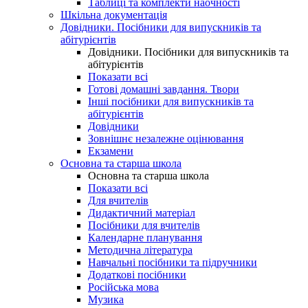
Таблиці та комплекти наочності
Шкільна документація
Довідники. Посібники для випускників та
абітурієнтів
Довідники. Посібники для випускників та
абітурієнтів
Показати всі
Готові домашні завдання. Твори
Інші посібники для випускників та
абітурієнтів
Довідники
Зовнішнє незалежне оцінювання
Екзамени
Основна та старша школа
Основна та старша школа
Показати всі
Для вчителів
Дидактичний матеріал
Посібники для вчителів
Календарне планування
Методична література
Навчальні посібники та підручники
Додаткові посібники
Російська мова
Музика