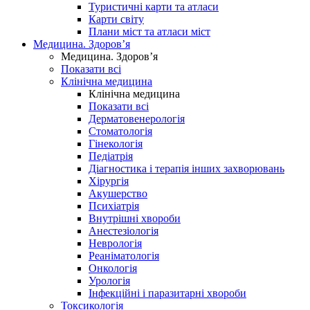
Туристичні карти та атласи
Карти світу
Плани міст та атласи міст
Медицина. Здоров’я
Медицина. Здоров’я
Показати всі
Клінічна медицина
Клінічна медицина
Показати всі
Дерматовенерологія
Стоматологія
Гінекологія
Педіатрія
Діагностика і терапія інших захворювань
Хірургія
Акушерство
Психіатрія
Внутрішні хвороби
Анестезіологія
Неврологія
Реаніматологія
Онкологія
Урологія
Інфекційні і паразитарні хвороби
Токсикологія