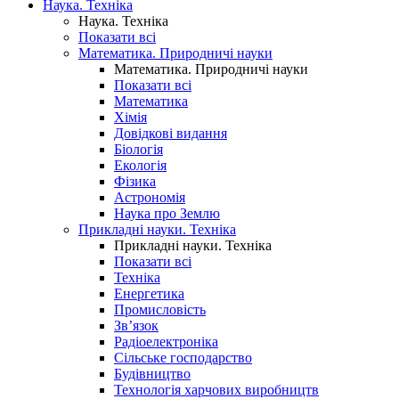
Наука. Техніка
Наука. Техніка
Показати всі
Математика. Природничі науки
Математика. Природничі науки
Показати всі
Математика
Хімія
Довідкові видання
Біологія
Екологія
Фізика
Астрономія
Наука про Землю
Прикладні науки. Техніка
Прикладні науки. Техніка
Показати всі
Техніка
Енергетика
Промисловість
Зв’язок
Радіоелектроніка
Сільське господарство
Будівництво
Технологія харчових виробництв