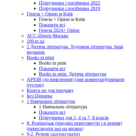
Підручники і посібники 2022
Підручники і посібники 2019
Генеза + Оріон м Київ
Генеза + Оріон м Київ
Показати всі
Генеза 2024+ Оріон
АСС-Центр Москва
109.te.ua
2 Дитяча література. Художня література. Інші
видання.
Books in print
Books in print
Показати всі
Books in print. Дитяча література
АРХІВ (до вияснення) (див коментар)(тримати
пустою)
Книги не для продажу
Без Цінника
1 Навчальна література
1 Навчальна література
Показати всі
Підручники для 2, 4 та 7, 8 класів
8. Розпродаж (продані переглянути і в резерв)
(переглядати раз на місяць)
9-2. Резерв (досписувати)