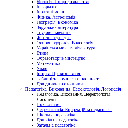
Біологія. Природознавство
Інформатика
Іноземні мови
Фізика. Астрономія
Географія. Економіка
Зарубіжна література
Трудове навчання
Фізична культура
Основи здоров’я. Валеологія
Українська мова та література
Етика
Образотворче мистецтво
Математика
Хімія
Історія. Правознавство
Таблиці та комплекти наочності
Довідники та словники
Педагогіка. Виховання. Дефектологія. Логопедія
Педагогіка. Виховання. Дефектологія.
Логопедія
Показати всі
Дефектологія. Коррекційна педагогіка
Шкільна педагогіка
Дошкільна педагогіка
Загальна педагогіка