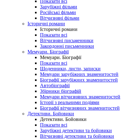
Показати всі
Зарубіжні фільми
Російські фільми
Вітчизняні фільми
Історичні романи
Історичні романи
Показати всі
Вітчизняні письменники
Закордонні письменники
Мемуари. Біографії
Мемуари. Біографії
Показати всі
Щоденники, листи, записки
Мемуари зарубіжних знаменитостей
Біографії зарубіжних знаменитостей
Автобіографії
Збірники біографій
Мемуари вітчизняних знаменитостей
Історії з реальними подіями
Біографії вітчизняних знаменитостей
Детективи. Бойовики
Детективи. Бойовики
Показати всі
Зарубіжні детективи та бойовики
Вітчизняні детективи та бойовики