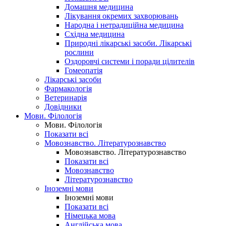
Домашня медицина
Лікування окремих захворювань
Народна і нетрадиційна медицина
Східна медицина
Природні лікарські засоби. Лікарські
рослини
Оздоровчі системи і поради цілителів
Гомеопатія
Лікарські засоби
Фармакологія
Ветеринарія
Довідники
Мови. Філологія
Мови. Філологія
Показати всі
Мовознавство. Літературознавство
Мовознавство. Літературознавство
Показати всі
Мовознавство
Літературознавство
Іноземні мови
Іноземні мови
Показати всі
Німецька мова
Англійська мова