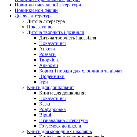
Новинки навчальної літератури
Новинки нон-фікшн
Дитяча література
Дитяча література
Показати всі
Дитяча творчість і дозвілля
Дитяча творчість і дозвілля
Показати всі
Анкети
Розваги
Творчість
Альбоми
Корисні поради для хлопчиків та дівчат
Щоденники
Ігри
Книги для дошкільнят
Книги для дошкільнят
Показати всі
Казки
Розфарбовка
Вірші
Пізнавальна література
Готуємося до школи
Книги для молодших школярів
Книги для молодших школярів