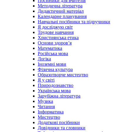
Посібники для вчителів
Методична література
Дидактичний матеріал
Календарне планування
Навчальні посібники та підручники
Я досліджую світ
Трудове навчання
Християнська етика
Основи здоров’я
Математика
Російська мова
Логіка
Іноземні мови
Фізична культура
Образотворче мистецтво
Я у світі
Природознавство
Українська мова
Зарубіжна література
Музика
Читання
Інформатика
Мистецтво
Додаткові посібники
Довідники та словники