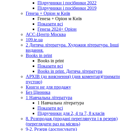
Підручники і посібники 2022
Підручники і посібники 2019
Генеза + Оріон м Київ
Генеза + Оріон м Київ
Показати всі
Генеза 2024+ Оріон
АСС-Центр Москва
109.te.ua
2 Дитяча література. Художня література. Інші
видання.
Books in print
Books in print
Показати всі
Books in print. Дитяча література
АРХІВ (до вияснення) (див коментар)(тримати
пустою)
Книги не для продажу
Без Цінника
1 Навчальна література
1 Навчальна література
Показати всі
Підручники для 2, 4 та 7, 8 класів
8. Розпродаж (продані переглянути і в резерв)
(переглядати раз на місяць)
9-2. Резерв (досписувати)