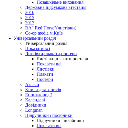
Позашкільне виховання
Державна підсумкова атестація
2016
2015
2017
RA" Red Horse"(листівки)
Co-op media м.Київ
Універсальний розділ
Універсальний розділ
Показати всі
Листівки,плакати,постери
Листівки,плакати,постери
Показати всі
Листівки
Плакати
Постери
Атласи
Книги для записів
Енциклопедії
Календарі
Довідники
Longman
Підручники і посібники
Підручники і посібники
Показати всі