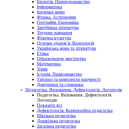
Біологія. Природознавство
Інформатика
Іноземні мови
Фізика. Астрономія
Географія. Економіка
Зарубіжна література
Трудове навчання
Фізична культура
Основи здоров’я. Валеологія
Українська мова та література
Етика
Образотворче мистецтво
Математика
Хімія
Історія. Правознавство
Таблиці та комплекти наочності
Довідники та словники
Педагогіка. Виховання. Дефектологія. Логопедія
Педагогіка. Виховання. Дефектологія.
Логопедія
Показати всі
Дефектологія. Коррекційна педагогіка
Шкільна педагогіка
Дошкільна педагогіка
Загальна педагогіка