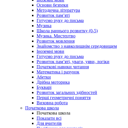
Основи безпеки
Методична література
Розвиток пам’яті
Готуємо руку до письма
Музика
Школа раннього розвитку (0-5)
Музика. Мистецтво
Розвиток мовлення
Знайомство з навколишнім середовищем
Іноземні мови
Готуємо руку до письма
Розвиток пам’яті, уваги, уяви, логіки
Початкові навики читання
Математика і рахунок
Абетки
Дрібна моторика
Букварі
Розвиток загальних здібностей
Перші геометричні поняття
Виховна робота
Початкова школа
Початкова школа
Показати всі
Для вчителів