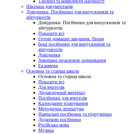
Таблиці та комплекти наочності
Шкільна документація
Довідники. Посібники для випускників та
абітурієнтів
Довідники. Посібники для випускників та
абітурієнтів
Показати всі
Готові домашні завдання. Твори
Інші посібники для випускників та
абітурієнтів
Довідники
Зовнішнє незалежне оцінювання
Екзамени
Основна та старша школа
Основна та старша школа
Показати всі
Для вчителів
Дидактичний матеріал
Посібники для вчителів
Календарне планування
Методична література
Навчальні посібники та підручники
Додаткові посібники
Російська мова
Музика