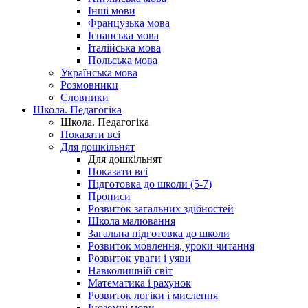
Інші мови
Французька мова
Іспанська мова
Італійська мова
Польська мова
Українська мова
Розмовники
Словники
Школа. Педагогіка
Школа. Педагогіка
Показати всі
Для дошкільнят
Для дошкільнят
Показати всі
Підготовка до школи (5-7)
Прописи
Розвиток загальних здібностей
Школа малювання
Загальна підготовка до школи
Розвиток мовлення, уроки читання
Розвиток уваги і уяви
Навколишній світ
Математика і рахунок
Розвиток логіки і мислення
Іноземні мови