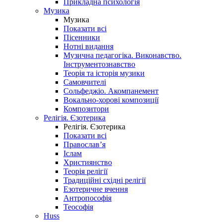
Прикладна психологія
Музика
Музика
Показати всі
Пісенники
Нотні видання
Музична педагогіка. Виконавство.
Інструментознавство
Теорія та історія музики
Самовчителі
Сольфеджіо. Акомпанемент
Вокально-хорові композиції
Композитори
Релігія. Єзотерика
Релігія. Єзотерика
Показати всі
Православ’я
Іслам
Християнство
Теорія релігії
Традиційні східні релігії
Езотеричне вчення
Антропософія
Теософія
Huss