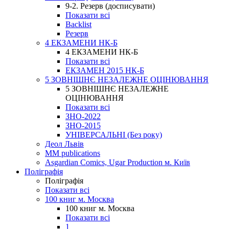
9-2. Резерв (досписувати)
Показати всі
Backlist
Резерв
4 ЕКЗАМЕНИ НК-Б
4 ЕКЗАМЕНИ НК-Б
Показати всі
ЕКЗАМЕН 2015 НК-Б
5 ЗОВНІШНЄ НЕЗАЛЕЖНЕ ОЦІНЮВАННЯ
5 ЗОВНІШНЄ НЕЗАЛЕЖНЕ
ОЦІНЮВАННЯ
Показати всі
ЗНО-2022
ЗНО-2015
УНІВЕРСАЛЬНІ (Без року)
Деол Львів
MM publications
Asgardian Comics, Ugar Production м. Київ
Поліграфія
Поліграфія
Показати всі
100 книг м. Москва
100 книг м. Москва
Показати всі
1