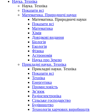
Наука. Техніка
Наука. Техніка
Показати всі
Математика. Природничі науки
Математика. Природничі науки
Показати всі
Математика
Хімія
Довідкові видання
Біологія
Екологія
Фізика
Астрономія
Наука про Землю
Прикладні науки. Техніка
Прикладні науки. Техніка
Показати всі
Техніка
Енергетика
Промисловість
Зв’язок
Радіоелектроніка
Сільське господарство
Будівництво
Технологія харчових виробництв