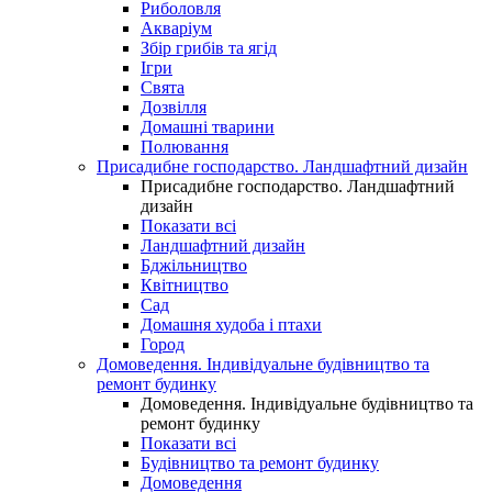
Риболовля
Акваріум
Збір грибів та ягід
Ігри
Свята
Дозвілля
Домашні тварини
Полювання
Присадибне господарство. Ландшафтний дизайн
Присадибне господарство. Ландшафтний
дизайн
Показати всі
Ландшафтний дизайн
Бджільництво
Квітництво
Сад
Домашня худоба і птахи
Город
Домоведення. Індивідуальне будівництво та
ремонт будинку
Домоведення. Індивідуальне будівництво та
ремонт будинку
Показати всі
Будівництво та ремонт будинку
Домоведення