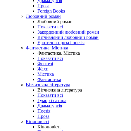
Драматургія
Проза
Foreign Books
Любовний роман
Любовний роман
Показати всі
Закордонний любовний роман
Вітчизняний любовний роман
Еротична проза і поезія
Фантастика. Містика
Фантастика. Містика
Показати всі
Фентезі
Жахи
Містика
Фантастика
Вітчизняна література
Вітчизняна література
Показати всі
Гумор і сатира
Драматургія
Поезія
Проза
Кіноповісті
Кіноповісті