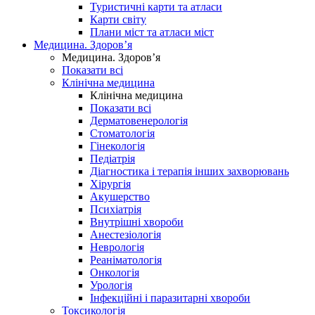
Туристичні карти та атласи
Карти світу
Плани міст та атласи міст
Медицина. Здоров’я
Медицина. Здоров’я
Показати всі
Клінічна медицина
Клінічна медицина
Показати всі
Дерматовенерологія
Стоматологія
Гінекологія
Педіатрія
Діагностика і терапія інших захворювань
Хірургія
Акушерство
Психіатрія
Внутрішні хвороби
Анестезіологія
Неврологія
Реаніматологія
Онкологія
Урологія
Інфекційні і паразитарні хвороби
Токсикологія