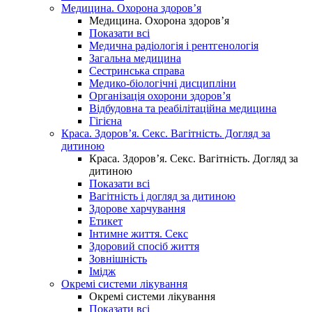
Медицина. Охорона здоров’я
Медицина. Охорона здоров’я
Показати всі
Медична радіологія і рентгенологія
Загальна медицина
Сестринська справа
Медико-біологічні дисципліни
Організація охорони здоров’я
Відбудовна та реабілітаційна медицина
Гігієна
Краса. Здоров’я. Секс. Вагітність. Догляд за
дитиною
Краса. Здоров’я. Секс. Вагітність. Догляд за
дитиною
Показати всі
Вагітність і догляд за дитиною
Здорове харчування
Етикет
Інтимне життя. Секс
Здоровий спосіб життя
Зовнішність
Імідж
Окремі системи лікування
Окремі системи лікування
Показати всі