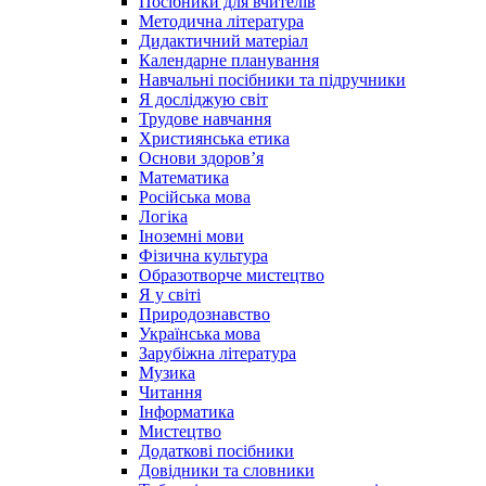
Посібники для вчителів
Методична література
Дидактичний матеріал
Календарне планування
Навчальні посібники та підручники
Я досліджую світ
Трудове навчання
Християнська етика
Основи здоров’я
Математика
Російська мова
Логіка
Іноземні мови
Фізична культура
Образотворче мистецтво
Я у світі
Природознавство
Українська мова
Зарубіжна література
Музика
Читання
Інформатика
Мистецтво
Додаткові посібники
Довідники та словники