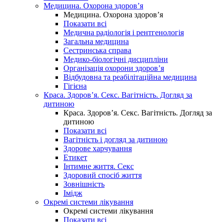
Медицина. Охорона здоров’я
Медицина. Охорона здоров’я
Показати всі
Медична радіологія і рентгенологія
Загальна медицина
Сестринська справа
Медико-біологічні дисципліни
Організація охорони здоров’я
Відбудовна та реабілітаційна медицина
Гігієна
Краса. Здоров’я. Секс. Вагітність. Догляд за
дитиною
Краса. Здоров’я. Секс. Вагітність. Догляд за
дитиною
Показати всі
Вагітність і догляд за дитиною
Здорове харчування
Етикет
Інтимне життя. Секс
Здоровий спосіб життя
Зовнішність
Імідж
Окремі системи лікування
Окремі системи лікування
Показати всі