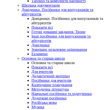
Таблиці та комплекти наочності
Шкільна документація
Довідники. Посібники для випускників та
абітурієнтів
Довідники. Посібники для випускників та
абітурієнтів
Показати всі
Готові домашні завдання. Твори
Інші посібники для випускників та
абітурієнтів
Довідники
Зовнішнє незалежне оцінювання
Екзамени
Основна та старша школа
Основна та старша школа
Показати всі
Для вчителів
Дидактичний матеріал
Посібники для вчителів
Календарне планування
Методична література
Навчальні посібники та підручники
Додаткові посібники
Російська мова
Музика