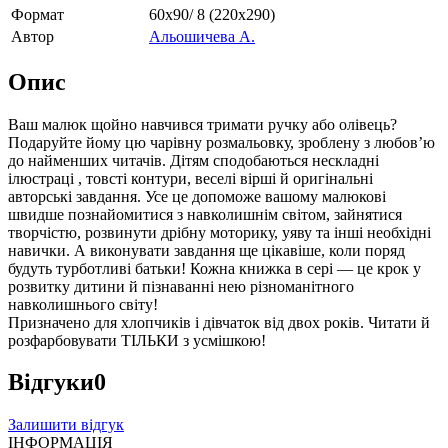
Формат
60х90/ 8 (220х290)
Автор
Альошичева А.
Опис
Ваш малюк щойно навчився тримати ручку або олівець?
Подаруйте йому цю чарівну розмальовку, зроблену з любов’ю
до найменших читачів. Дітям сподобаються нескладні
ілюстраці , товсті контури, веселі вірші й оригінальні
авторські завдання. Усе це допоможе вашому малюкові
швидше познайомитися з навколишнім світом, зайнятися
творчістю, розвинути дрібну моторику, уяву та інші необхідні
навички. А виконувати завдання ще цікавіше, коли поряд
будуть турботливі батьки! Кожна книжка в сері — це крок у
розвитку дитини й пізнаванні нею різноманітного
навколишнього світу!
Призначено для хлопчиків і дівчаток від двох років. Читати й
розфарбовувати ТIЛЬКИ з усмішкою!
Відгуки
0
Залишити відгук
ІНФОРМАЦІЯ