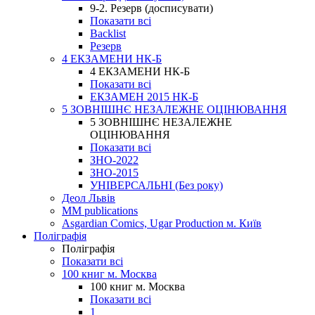
9-2. Резерв (досписувати)
Показати всі
Backlist
Резерв
4 ЕКЗАМЕНИ НК-Б
4 ЕКЗАМЕНИ НК-Б
Показати всі
ЕКЗАМЕН 2015 НК-Б
5 ЗОВНІШНЄ НЕЗАЛЕЖНЕ ОЦІНЮВАННЯ
5 ЗОВНІШНЄ НЕЗАЛЕЖНЕ
ОЦІНЮВАННЯ
Показати всі
ЗНО-2022
ЗНО-2015
УНІВЕРСАЛЬНІ (Без року)
Деол Львів
MM publications
Asgardian Comics, Ugar Production м. Київ
Поліграфія
Поліграфія
Показати всі
100 книг м. Москва
100 книг м. Москва
Показати всі
1