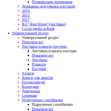
Позашкільне виховання
Державна підсумкова атестація
2016
2015
2017
RA" Red Horse"(листівки)
Co-op media м.Київ
Універсальний розділ
Універсальний розділ
Показати всі
Листівки,плакати,постери
Листівки,плакати,постери
Показати всі
Листівки
Плакати
Постери
Атласи
Книги для записів
Енциклопедії
Календарі
Довідники
Longman
Підручники і посібники
Підручники і посібники
Показати всі