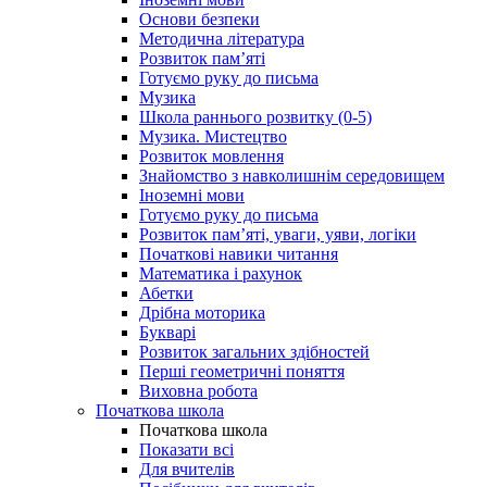
Основи безпеки
Методична література
Розвиток пам’яті
Готуємо руку до письма
Музика
Школа раннього розвитку (0-5)
Музика. Мистецтво
Розвиток мовлення
Знайомство з навколишнім середовищем
Іноземні мови
Готуємо руку до письма
Розвиток пам’яті, уваги, уяви, логіки
Початкові навики читання
Математика і рахунок
Абетки
Дрібна моторика
Букварі
Розвиток загальних здібностей
Перші геометричні поняття
Виховна робота
Початкова школа
Початкова школа
Показати всі
Для вчителів