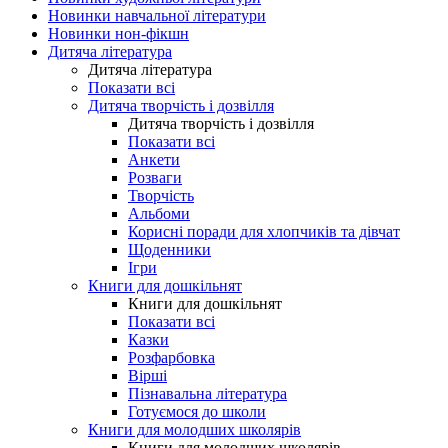
Новинки навчальної літератури
Новинки нон-фікшн
Дитяча література
Дитяча література
Показати всі
Дитяча творчість і дозвілля
Дитяча творчість і дозвілля
Показати всі
Анкети
Розваги
Творчість
Альбоми
Корисні поради для хлопчиків та дівчат
Щоденники
Ігри
Книги для дошкільнят
Книги для дошкільнят
Показати всі
Казки
Розфарбовка
Вірші
Пізнавальна література
Готуємося до школи
Книги для молодших школярів
Книги для молодших школярів