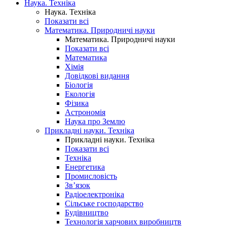
Наука. Техніка
Наука. Техніка
Показати всі
Математика. Природничі науки
Математика. Природничі науки
Показати всі
Математика
Хімія
Довідкові видання
Біологія
Екологія
Фізика
Астрономія
Наука про Землю
Прикладні науки. Техніка
Прикладні науки. Техніка
Показати всі
Техніка
Енергетика
Промисловість
Зв’язок
Радіоелектроніка
Сільське господарство
Будівництво
Технологія харчових виробництв