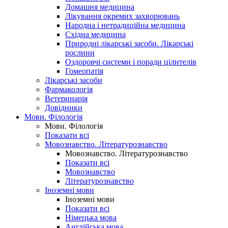
Домашня медицина
Лікування окремих захворювань
Народна і нетрадиційна медицина
Східна медицина
Природні лікарські засоби. Лікарські
рослини
Оздоровчі системи і поради цілителів
Гомеопатія
Лікарські засоби
Фармакологія
Ветеринарія
Довідники
Мови. Філологія
Мови. Філологія
Показати всі
Мовознавство. Літературознавство
Мовознавство. Літературознавство
Показати всі
Мовознавство
Літературознавство
Іноземні мови
Іноземні мови
Показати всі
Німецька мова
Англійська мова