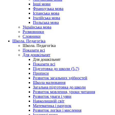
Інші мови
Французька мова
Іспанська мова
Італійська мова
Польська мова
Українська мова
Розмовники
Словники
Школа. Педагогіка
Школа. Педагогіка
Показати всі
Для дошкільнят
Для дошкільнят
Показати всі
Підготовка до школи (5-7)
Прописи
Розвиток загальних здібностей
Школа малювання
Загальна підготовка до школи
Розвиток мовлення, уроки читання
Розвиток уваги і уяви
Навколишній світ
Математика і рахунок
Розвиток логіки і мислення
Іноземні мови