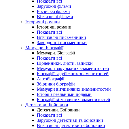
Показати всі
Зарубіжні фільми
Російські фільми
Вітчизняні фільми
Історичні романи
Історичні романи
Показати всі
Вітчизняні письменники
Закордонні письменники
Мемуари. Біографії
Мемуари. Біографії
Показати всі
Щоденники, листи, записки
Мемуари зарубіжних знаменитостей
Біографії зарубіжних знаменитостей
Автобіографії
Збірники біографій
Мемуари вітчизняних знаменитостей
Історії з реальними подіями
Біографії вітчизняних знаменитостей
Детективи. Бойовики
Детективи. Бойовики
Показати всі
Зарубіжні детективи та бойовики
Вітчизняні детективи та бойовики