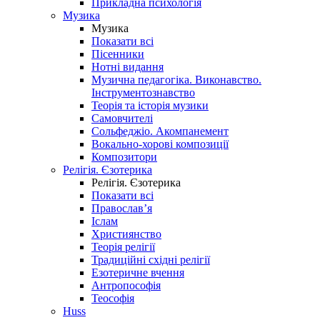
Прикладна психологія
Музика
Музика
Показати всі
Пісенники
Нотні видання
Музична педагогіка. Виконавство.
Інструментознавство
Теорія та історія музики
Самовчителі
Сольфеджіо. Акомпанемент
Вокально-хорові композиції
Композитори
Релігія. Єзотерика
Релігія. Єзотерика
Показати всі
Православ’я
Іслам
Християнство
Теорія релігії
Традиційні східні релігії
Езотеричне вчення
Антропософія
Теософія
Huss