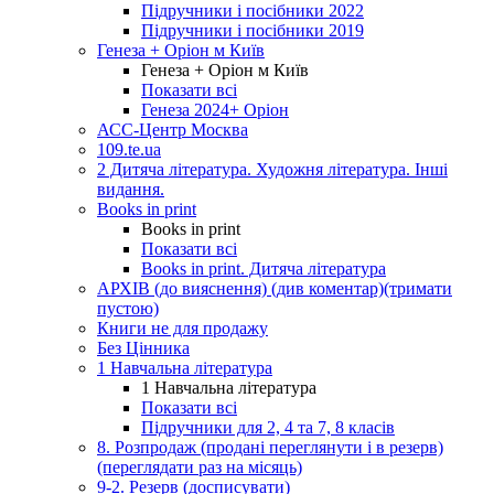
Підручники і посібники 2022
Підручники і посібники 2019
Генеза + Оріон м Київ
Генеза + Оріон м Київ
Показати всі
Генеза 2024+ Оріон
АСС-Центр Москва
109.te.ua
2 Дитяча література. Художня література. Інші
видання.
Books in print
Books in print
Показати всі
Books in print. Дитяча література
АРХІВ (до вияснення) (див коментар)(тримати
пустою)
Книги не для продажу
Без Цінника
1 Навчальна література
1 Навчальна література
Показати всі
Підручники для 2, 4 та 7, 8 класів
8. Розпродаж (продані переглянути і в резерв)
(переглядати раз на місяць)
9-2. Резерв (досписувати)