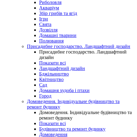
Риболовля
Акваріум
Збір грибів та ягід
Ігри
Свята
Дозвілля
Домашні тварини
Полювання
Присадибне господарство. Ландшафтний дизайн
Присадибне господарство. Ландшафтний
дизайн
Показати всі
Ландшафтний дизайн
Бджільництво
Квітництво
Сад
Домашня худоба і птахи
Город
Домоведення. Індивідуальне будівництво та
ремонт будинку
Домоведення. Індивідуальне будівництво та
ремонт будинку
Показати всі
Будівництво та ремонт будинку
Домоведення