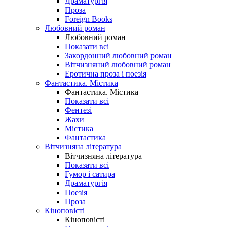
Драматургія
Проза
Foreign Books
Любовний роман
Любовний роман
Показати всі
Закордонний любовний роман
Вітчизняний любовний роман
Еротична проза і поезія
Фантастика. Містика
Фантастика. Містика
Показати всі
Фентезі
Жахи
Містика
Фантастика
Вітчизняна література
Вітчизняна література
Показати всі
Гумор і сатира
Драматургія
Поезія
Проза
Кіноповісті
Кіноповісті