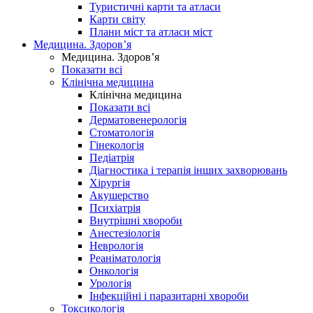
Туристичні карти та атласи
Карти світу
Плани міст та атласи міст
Медицина. Здоров’я
Медицина. Здоров’я
Показати всі
Клінічна медицина
Клінічна медицина
Показати всі
Дерматовенерологія
Стоматологія
Гінекологія
Педіатрія
Діагностика і терапія інших захворювань
Хірургія
Акушерство
Психіатрія
Внутрішні хвороби
Анестезіологія
Неврологія
Реаніматологія
Онкологія
Урологія
Інфекційні і паразитарні хвороби
Токсикологія