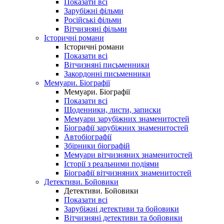
Показати всі
Зарубіжні фільми
Російські фільми
Вітчизняні фільми
Історичні романи
Історичні романи
Показати всі
Вітчизняні письменники
Закордонні письменники
Мемуари. Біографії
Мемуари. Біографії
Показати всі
Щоденники, листи, записки
Мемуари зарубіжних знаменитостей
Біографії зарубіжних знаменитостей
Автобіографії
Збірники біографій
Мемуари вітчизняних знаменитостей
Історії з реальними подіями
Біографії вітчизняних знаменитостей
Детективи. Бойовики
Детективи. Бойовики
Показати всі
Зарубіжні детективи та бойовики
Вітчизняні детективи та бойовики