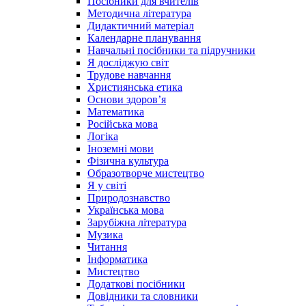
Посібники для вчителів
Методична література
Дидактичний матеріал
Календарне планування
Навчальні посібники та підручники
Я досліджую світ
Трудове навчання
Християнська етика
Основи здоров’я
Математика
Російська мова
Логіка
Іноземні мови
Фізична культура
Образотворче мистецтво
Я у світі
Природознавство
Українська мова
Зарубіжна література
Музика
Читання
Інформатика
Мистецтво
Додаткові посібники
Довідники та словники