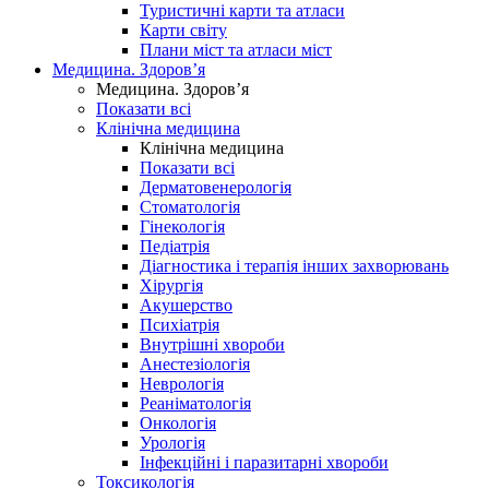
Туристичні карти та атласи
Карти світу
Плани міст та атласи міст
Медицина. Здоров’я
Медицина. Здоров’я
Показати всі
Клінічна медицина
Клінічна медицина
Показати всі
Дерматовенерологія
Стоматологія
Гінекологія
Педіатрія
Діагностика і терапія інших захворювань
Хірургія
Акушерство
Психіатрія
Внутрішні хвороби
Анестезіологія
Неврологія
Реаніматологія
Онкологія
Урологія
Інфекційні і паразитарні хвороби
Токсикологія