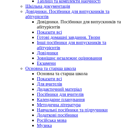
Таблиці та комплекти наочності
Шкільна документація
Довідники. Посібники для випускників та
абітурієнтів
Довідники. Посібники для випускників та
абітурієнтів
Показати всі
Готові домашні завдання. Твори
Інші посібники для випускників та
абітурієнтів
Довідники
Зовнішнє незалежне оцінювання
Екзамени
Основна та старша школа
Основна та старша школа
Показати всі
Для вчителів
Дидактичний матеріал
Посібники для вчителів
Календарне планування
Методична література
Навчальні посібники та підручники
Додаткові посібники
Російська мова
Музика