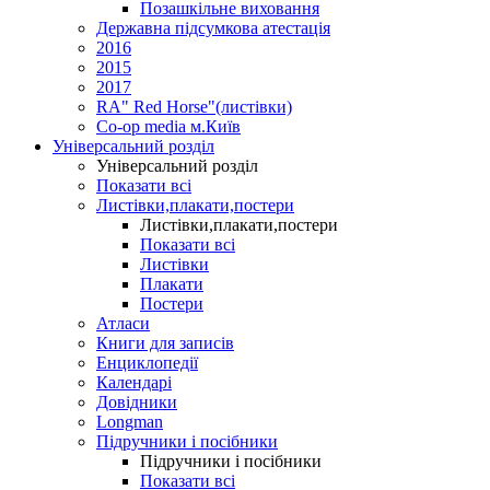
Позашкільне виховання
Державна підсумкова атестація
2016
2015
2017
RA" Red Horse"(листівки)
Co-op media м.Київ
Універсальний розділ
Універсальний розділ
Показати всі
Листівки,плакати,постери
Листівки,плакати,постери
Показати всі
Листівки
Плакати
Постери
Атласи
Книги для записів
Енциклопедії
Календарі
Довідники
Longman
Підручники і посібники
Підручники і посібники
Показати всі