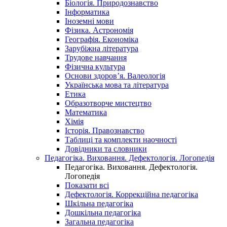
Біологія. Природознавство
Інформатика
Іноземні мови
Фізика. Астрономія
Географія. Економіка
Зарубіжна література
Трудове навчання
Фізична культура
Основи здоров’я. Валеологія
Українська мова та література
Етика
Образотворче мистецтво
Математика
Хімія
Історія. Правознавство
Таблиці та комплекти наочності
Довідники та словники
Педагогіка. Виховання. Дефектологія. Логопедія
Педагогіка. Виховання. Дефектологія.
Логопедія
Показати всі
Дефектологія. Коррекційна педагогіка
Шкільна педагогіка
Дошкільна педагогіка
Загальна педагогіка