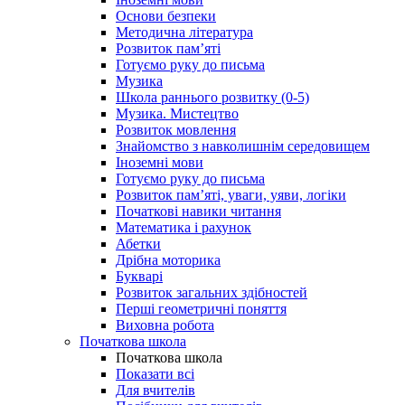
Основи безпеки
Методична література
Розвиток пам’яті
Готуємо руку до письма
Музика
Школа раннього розвитку (0-5)
Музика. Мистецтво
Розвиток мовлення
Знайомство з навколишнім середовищем
Іноземні мови
Готуємо руку до письма
Розвиток пам’яті, уваги, уяви, логіки
Початкові навики читання
Математика і рахунок
Абетки
Дрібна моторика
Букварі
Розвиток загальних здібностей
Перші геометричні поняття
Виховна робота
Початкова школа
Початкова школа
Показати всі
Для вчителів