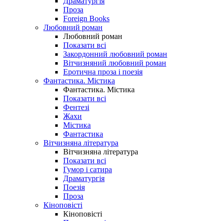
Драматургія
Проза
Foreign Books
Любовний роман
Любовний роман
Показати всі
Закордонний любовний роман
Вітчизняний любовний роман
Еротична проза і поезія
Фантастика. Містика
Фантастика. Містика
Показати всі
Фентезі
Жахи
Містика
Фантастика
Вітчизняна література
Вітчизняна література
Показати всі
Гумор і сатира
Драматургія
Поезія
Проза
Кіноповісті
Кіноповісті