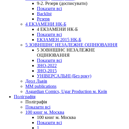
9-2. Резерв (досписувати)
Показати всі
Backlist
Резерв
4 ЕКЗАМЕНИ НК-Б
4 ЕКЗАМЕНИ НК-Б
Показати всі
ЕКЗАМЕН 2015 НК-Б
5 ЗОВНІШНЄ НЕЗАЛЕЖНЕ ОЦІНЮВАННЯ
5 ЗОВНІШНЄ НЕЗАЛЕЖНЕ
ОЦІНЮВАННЯ
Показати всі
ЗНО-2022
ЗНО-2015
УНІВЕРСАЛЬНІ (Без року)
Деол Львів
MM publications
Asgardian Comics, Ugar Production м. Київ
Поліграфія
Поліграфія
Показати всі
100 книг м. Москва
100 книг м. Москва
Показати всі
1