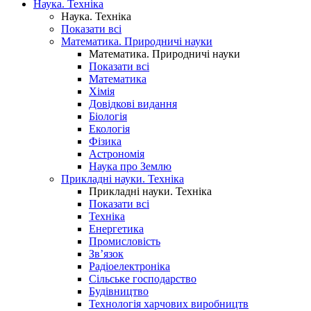
Наука. Техніка
Наука. Техніка
Показати всі
Математика. Природничі науки
Математика. Природничі науки
Показати всі
Математика
Хімія
Довідкові видання
Біологія
Екологія
Фізика
Астрономія
Наука про Землю
Прикладні науки. Техніка
Прикладні науки. Техніка
Показати всі
Техніка
Енергетика
Промисловість
Зв’язок
Радіоелектроніка
Сільське господарство
Будівництво
Технологія харчових виробництв