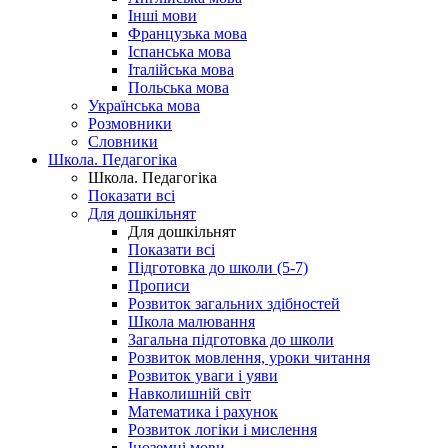
Інші мови
Французька мова
Іспанська мова
Італійська мова
Польська мова
Українська мова
Розмовники
Словники
Школа. Педагогіка
Школа. Педагогіка
Показати всі
Для дошкільнят
Для дошкільнят
Показати всі
Підготовка до школи (5-7)
Прописи
Розвиток загальних здібностей
Школа малювання
Загальна підготовка до школи
Розвиток мовлення, уроки читання
Розвиток уваги і уяви
Навколишній світ
Математика і рахунок
Розвиток логіки і мислення
Іноземні мови