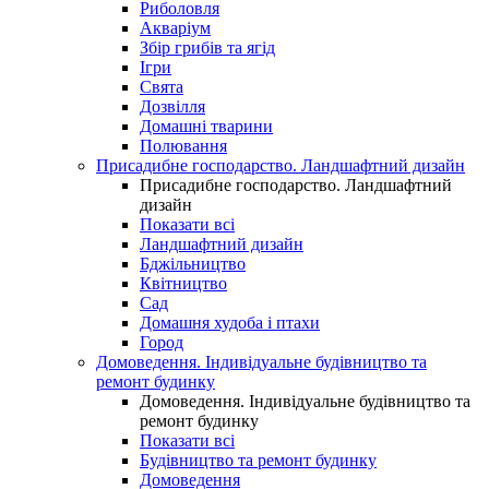
Риболовля
Акваріум
Збір грибів та ягід
Ігри
Свята
Дозвілля
Домашні тварини
Полювання
Присадибне господарство. Ландшафтний дизайн
Присадибне господарство. Ландшафтний
дизайн
Показати всі
Ландшафтний дизайн
Бджільництво
Квітництво
Сад
Домашня худоба і птахи
Город
Домоведення. Індивідуальне будівництво та
ремонт будинку
Домоведення. Індивідуальне будівництво та
ремонт будинку
Показати всі
Будівництво та ремонт будинку
Домоведення