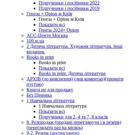
Підручники і посібники 2022
Підручники і посібники 2019
Генеза + Оріон м Київ
Генеза + Оріон м Київ
Показати всі
Генеза 2024+ Оріон
АСС-Центр Москва
109.te.ua
2 Дитяча література. Художня література. Інші
видання.
Books in print
Books in print
Показати всі
Books in print. Дитяча література
АРХІВ (до вияснення) (див коментар)(тримати
пустою)
Книги не для продажу
Без Цінника
1 Навчальна література
1 Навчальна література
Показати всі
Підручники для 2, 4 та 7, 8 класів
8. Розпродаж (продані переглянути і в резерв)
(переглядати раз на місяць)
9-2. Резерв (досписувати)