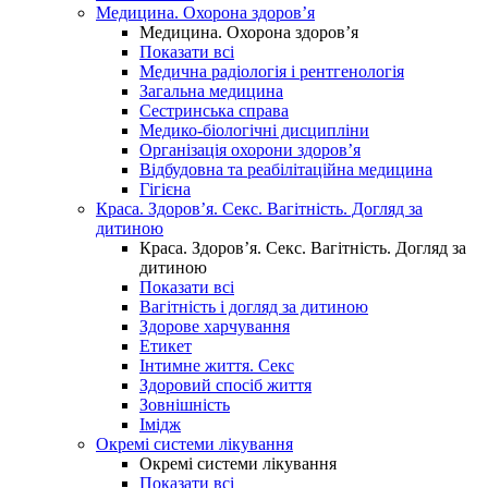
Медицина. Охорона здоров’я
Медицина. Охорона здоров’я
Показати всі
Медична радіологія і рентгенологія
Загальна медицина
Сестринська справа
Медико-біологічні дисципліни
Організація охорони здоров’я
Відбудовна та реабілітаційна медицина
Гігієна
Краса. Здоров’я. Секс. Вагітність. Догляд за
дитиною
Краса. Здоров’я. Секс. Вагітність. Догляд за
дитиною
Показати всі
Вагітність і догляд за дитиною
Здорове харчування
Етикет
Інтимне життя. Секс
Здоровий спосіб життя
Зовнішність
Імідж
Окремі системи лікування
Окремі системи лікування
Показати всі