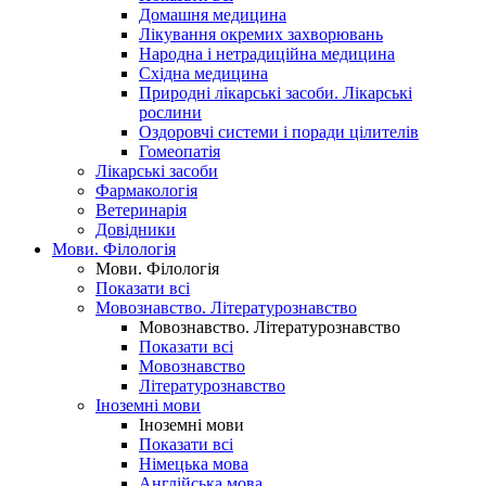
Домашня медицина
Лікування окремих захворювань
Народна і нетрадиційна медицина
Східна медицина
Природні лікарські засоби. Лікарські
рослини
Оздоровчі системи і поради цілителів
Гомеопатія
Лікарські засоби
Фармакологія
Ветеринарія
Довідники
Мови. Філологія
Мови. Філологія
Показати всі
Мовознавство. Літературознавство
Мовознавство. Літературознавство
Показати всі
Мовознавство
Літературознавство
Іноземні мови
Іноземні мови
Показати всі
Німецька мова
Англійська мова