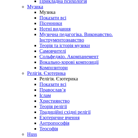
Прикладна психологія
Музика
Музика
Показати всі
Пісенники
Нотні видання
Музична педагогіка. Виконавство.
Інструментознавство
Теорія та історія музики
Самовчителі
Сольфеджіо. Акомпанемент
Вокально-хорові композиції
Композитори
Релігія. Єзотерика
Релігія. Єзотерика
Показати всі
Православ’я
Іслам
Християнство
Теорія релігії
Традиційні східні релігії
Езотеричне вчення
Антропософія
Теософія
Huss