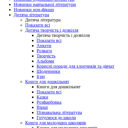
Новинки навчальної літератури
Новинки нон-фікшн
Дитяча література
Дитяча література
Показати всі
Дитяча творчість і дозвілля
Дитяча творчість і дозвілля
Показати всі
Анкети
Розваги
Творчість
Альбоми
Корисні поради для хлопчиків та дівчат
Щоденники
Ігри
Книги для дошкільнят
Книги для дошкільнят
Показати всі
Казки
Розфарбовка
Вірші
Пізнавальна література
Готуємося до школи
Книги для молодших школярів
Книги для молодших школярів