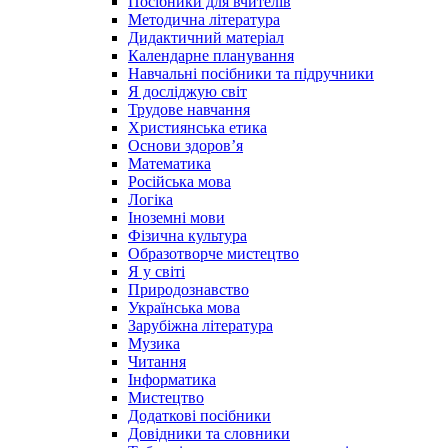
Посібники для вчителів
Методична література
Дидактичний матеріал
Календарне планування
Навчальні посібники та підручники
Я досліджую світ
Трудове навчання
Християнська етика
Основи здоров’я
Математика
Російська мова
Логіка
Іноземні мови
Фізична культура
Образотворче мистецтво
Я у світі
Природознавство
Українська мова
Зарубіжна література
Музика
Читання
Інформатика
Мистецтво
Додаткові посібники
Довідники та словники