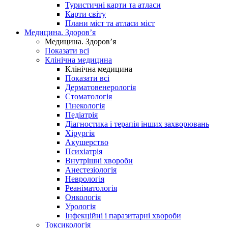
Туристичні карти та атласи
Карти світу
Плани міст та атласи міст
Медицина. Здоров’я
Медицина. Здоров’я
Показати всі
Клінічна медицина
Клінічна медицина
Показати всі
Дерматовенерологія
Стоматологія
Гінекологія
Педіатрія
Діагностика і терапія інших захворювань
Хірургія
Акушерство
Психіатрія
Внутрішні хвороби
Анестезіологія
Неврологія
Реаніматологія
Онкологія
Урологія
Інфекційні і паразитарні хвороби
Токсикологія