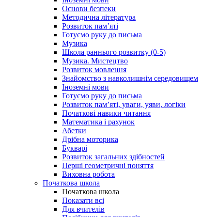
Основи безпеки
Методична література
Розвиток пам’яті
Готуємо руку до письма
Музика
Школа раннього розвитку (0-5)
Музика. Мистецтво
Розвиток мовлення
Знайомство з навколишнім середовищем
Іноземні мови
Готуємо руку до письма
Розвиток пам’яті, уваги, уяви, логіки
Початкові навики читання
Математика і рахунок
Абетки
Дрібна моторика
Букварі
Розвиток загальних здібностей
Перші геометричні поняття
Виховна робота
Початкова школа
Початкова школа
Показати всі
Для вчителів