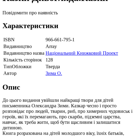
Повідомити про наявність
Характеристики
ISBN
966-661-795-1
Видавництво
Array
Видавництво назва
Національний Книжковий Проект
Кількість сторінок
128
ТипОбложки
Тверда
Автор
Зима О.
Опис
До цього видання увійшли найкращі твори для дітей
письменника Олександра Зими. Казкар чесно і просто
розповідає про людей, тварин, риб, про химерних чудовиськ і
героїв, які їх перемагають, про скарби, підземні царства,
навчає, як треба жити, щоб бути щасливим і залишатися
дитиною.
Книга розрахована на дітей молодшого віку, їхніх батьків,