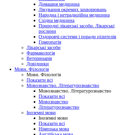
Домашня медицина
Лікування окремих захворювань
Народна і нетрадиційна медицина
Східна медицина
Природні лікарські засоби. Лікарські
рослини
Оздоровчі системи і поради цілителів
Гомеопатія
Лікарські засоби
Фармакологія
Ветеринарія
Довідники
Мови. Філологія
Мови. Філологія
Показати всі
Мовознавство. Літературознавство
Мовознавство. Літературознавство
Показати всі
Мовознавство
Літературознавство
Іноземні мови
Іноземні мови
Показати всі
Німецька мова
Англійська мова