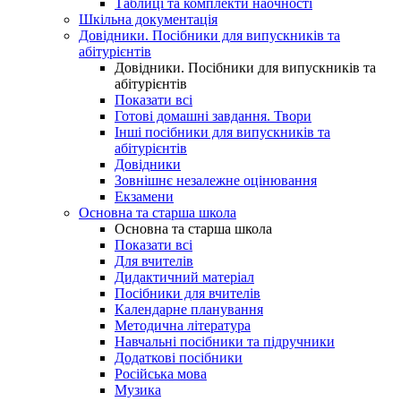
Таблиці та комплекти наочності
Шкільна документація
Довідники. Посібники для випускників та
абітурієнтів
Довідники. Посібники для випускників та
абітурієнтів
Показати всі
Готові домашні завдання. Твори
Інші посібники для випускників та
абітурієнтів
Довідники
Зовнішнє незалежне оцінювання
Екзамени
Основна та старша школа
Основна та старша школа
Показати всі
Для вчителів
Дидактичний матеріал
Посібники для вчителів
Календарне планування
Методична література
Навчальні посібники та підручники
Додаткові посібники
Російська мова
Музика