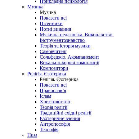
Прикладна психологія
Музика
Музика
Показати всі
Пісенники
Нотні видання
Музична педагогіка. Виконавство.
Інструментознавство
Теорія та історія музики
Самовчителі
Сольфеджіо. Акомпанемент
Вокально-хорові композиції
Композитори
Релігія. Єзотерика
Релігія. Єзотерика
Показати всі
Православ’я
Іслам
Християнство
Теорія релігії
Традиційні східні релігії
Езотеричне вчення
Антропософія
Теософія
Huss