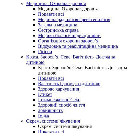
Медицина. Охорона здоров’я
Медицина. Охорона здоров’я
Показати всі
Медична радіологія і рентгенологія
Загальна медицина
Сестринська справа
Медико-біологічні дисципліни
Організація охорони здоров’я
Відбудовна та реабілітаційна медицина
Гігієна
Краса. Здоров’я. Секс. Вагітність. Догляд за
дитиною
Краса. Здоров’я. Секс. Вагітність. Догляд за
дитиною
Показати всі
Вагітність і догляд за дитиною
Здорове харчування
Етикет
Інтимне життя. Секс
Здоровий спосіб життя
Зовнішність
Імідж
Окремі системи лікування
Окремі системи лікування
Показати всі