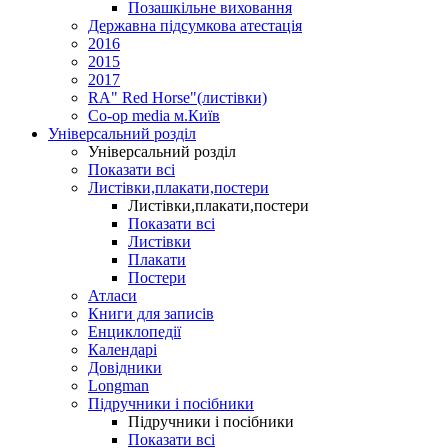
Позашкільне виховання
Державна підсумкова атестація
2016
2015
2017
RA" Red Horse"(листівки)
Co-op media м.Київ
Універсальний розділ
Універсальний розділ
Показати всі
Листівки,плакати,постери
Листівки,плакати,постери
Показати всі
Листівки
Плакати
Постери
Атласи
Книги для записів
Енциклопедії
Календарі
Довідники
Longman
Підручники і посібники
Підручники і посібники
Показати всі