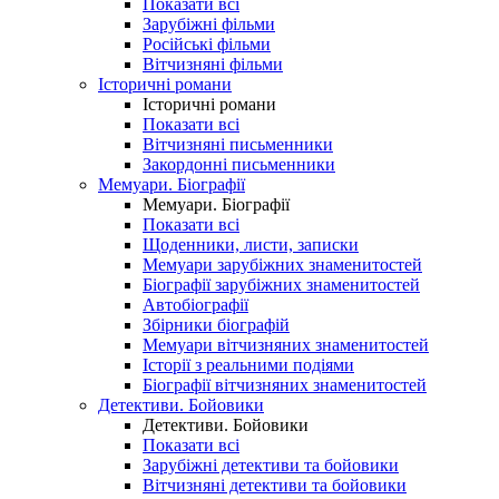
Показати всі
Зарубіжні фільми
Російські фільми
Вітчизняні фільми
Історичні романи
Історичні романи
Показати всі
Вітчизняні письменники
Закордонні письменники
Мемуари. Біографії
Мемуари. Біографії
Показати всі
Щоденники, листи, записки
Мемуари зарубіжних знаменитостей
Біографії зарубіжних знаменитостей
Автобіографії
Збірники біографій
Мемуари вітчизняних знаменитостей
Історії з реальними подіями
Біографії вітчизняних знаменитостей
Детективи. Бойовики
Детективи. Бойовики
Показати всі
Зарубіжні детективи та бойовики
Вітчизняні детективи та бойовики