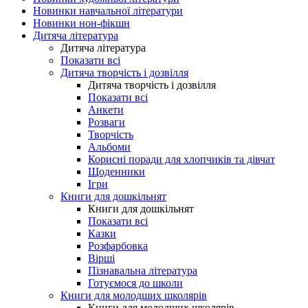
Новинки навчальної літератури
Новинки нон-фікшн
Дитяча література
Дитяча література
Показати всі
Дитяча творчість і дозвілля
Дитяча творчість і дозвілля
Показати всі
Анкети
Розваги
Творчість
Альбоми
Корисні поради для хлопчиків та дівчат
Щоденники
Ігри
Книги для дошкільнят
Книги для дошкільнят
Показати всі
Казки
Розфарбовка
Вірші
Пізнавальна література
Готуємося до школи
Книги для молодших школярів
Книги для молодших школярів