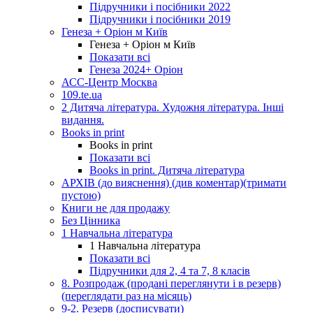
Підручники і посібники 2022
Підручники і посібники 2019
Генеза + Оріон м Київ
Генеза + Оріон м Київ
Показати всі
Генеза 2024+ Оріон
АСС-Центр Москва
109.te.ua
2 Дитяча література. Художня література. Інші
видання.
Books in print
Books in print
Показати всі
Books in print. Дитяча література
АРХІВ (до вияснення) (див коментар)(тримати
пустою)
Книги не для продажу
Без Цінника
1 Навчальна література
1 Навчальна література
Показати всі
Підручники для 2, 4 та 7, 8 класів
8. Розпродаж (продані переглянути і в резерв)
(переглядати раз на місяць)
9-2. Резерв (досписувати)