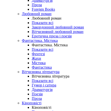
Драматургія
Проза
Foreign Books
Любовний роман
Любовний роман
Показати всі
Закордонний любовний роман
Вітчизняний любовний роман
Еротична проза і поезія
Фантастика. Містика
Фантастика. Містика
Показати всі
Фентезі
Жахи
Містика
Фантастика
Вітчизняна література
Вітчизняна література
Показати всі
Гумор і сатира
Драматургія
Поезія
Проза
Кіноповісті
Кіноповісті