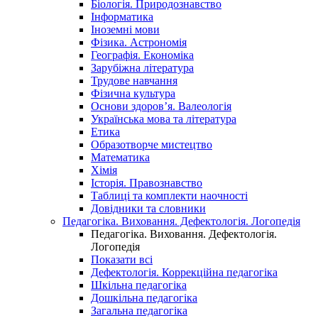
Біологія. Природознавство
Інформатика
Іноземні мови
Фізика. Астрономія
Географія. Економіка
Зарубіжна література
Трудове навчання
Фізична культура
Основи здоров’я. Валеологія
Українська мова та література
Етика
Образотворче мистецтво
Математика
Хімія
Історія. Правознавство
Таблиці та комплекти наочності
Довідники та словники
Педагогіка. Виховання. Дефектологія. Логопедія
Педагогіка. Виховання. Дефектологія.
Логопедія
Показати всі
Дефектологія. Коррекційна педагогіка
Шкільна педагогіка
Дошкільна педагогіка
Загальна педагогіка