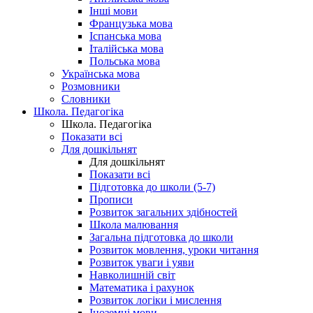
Інші мови
Французька мова
Іспанська мова
Італійська мова
Польська мова
Українська мова
Розмовники
Словники
Школа. Педагогіка
Школа. Педагогіка
Показати всі
Для дошкільнят
Для дошкільнят
Показати всі
Підготовка до школи (5-7)
Прописи
Розвиток загальних здібностей
Школа малювання
Загальна підготовка до школи
Розвиток мовлення, уроки читання
Розвиток уваги і уяви
Навколишній світ
Математика і рахунок
Розвиток логіки і мислення
Іноземні мови