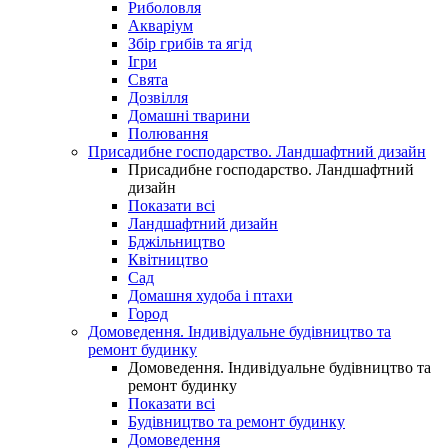
Риболовля
Акваріум
Збір грибів та ягід
Ігри
Свята
Дозвілля
Домашні тварини
Полювання
Присадибне господарство. Ландшафтний дизайн
Присадибне господарство. Ландшафтний
дизайн
Показати всі
Ландшафтний дизайн
Бджільництво
Квітництво
Сад
Домашня худоба і птахи
Город
Домоведення. Індивідуальне будівництво та
ремонт будинку
Домоведення. Індивідуальне будівництво та
ремонт будинку
Показати всі
Будівництво та ремонт будинку
Домоведення