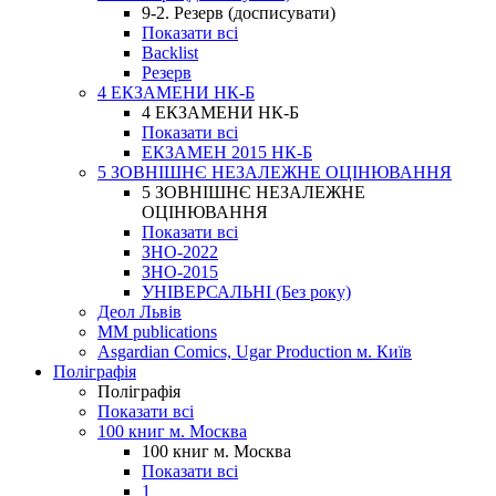
9-2. Резерв (досписувати)
Показати всі
Backlist
Резерв
4 ЕКЗАМЕНИ НК-Б
4 ЕКЗАМЕНИ НК-Б
Показати всі
ЕКЗАМЕН 2015 НК-Б
5 ЗОВНІШНЄ НЕЗАЛЕЖНЕ ОЦІНЮВАННЯ
5 ЗОВНІШНЄ НЕЗАЛЕЖНЕ
ОЦІНЮВАННЯ
Показати всі
ЗНО-2022
ЗНО-2015
УНІВЕРСАЛЬНІ (Без року)
Деол Львів
MM publications
Asgardian Comics, Ugar Production м. Київ
Поліграфія
Поліграфія
Показати всі
100 книг м. Москва
100 книг м. Москва
Показати всі
1