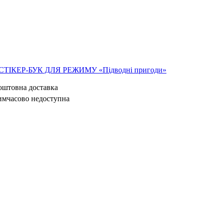
СТІКЕР-БУК ДЛЯ РЕЖИМУ «Підводні пригоди»
коштовна доставка
имчасово недоступна