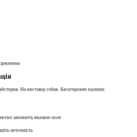
формлення
ція
айстерня. На виставці собак. Багаторазові наліпки
ректно заповніть вказане поле
ишіть неточність