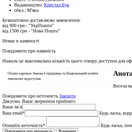
Видавництво:
Кристал Бук
обкл.:
М'яка
Безкоштовно доставляємо замовлення:
від 900 грн - "УкрПошта"
від 1500 грн - "Нова Пошта"
Немає в наявності
Повідомити про наявність
Нажаль це максимальна кількість цього товару доступна для о
Анота
Оплата карткою Зимова Єпідтримка та Національний кешбек
тимчасово недоступна
Весела м
Повідомити про неточність
Закрити
Дякуємо. Ваше звернення прийнято
Ваше ім`я
Ваш email
*
Будь ласка, кор
Опишіть неточність
*
Будь ласка, оп