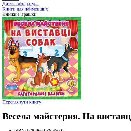
Дитяча література
Книги для найменших
Книжки-іграшки
Переглянути книгу
Весела майстерня. На виставці
ISBN:
978-966-936-450-0