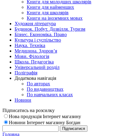
Книги для молодших школярів
Книги для найменших
Книги для школярів
Книги на іноземних мовах
Художня література
Будинок. Побут. Дозвілля. Туризм
Бізнес. Економіка. Право
Культура і суспільство
Наука. Техніка
Медицина. Здоров’я
Мови. Філологія
Школа. Педагогіка
Універсальний розділ
Поліграфія
Додаткова навігація
По авторах
По видавництвах
По навчальних класах
Новини
Підписатись на розсилку
Нова продукція Інтернет магазину
Новини Інтернет магазину Богдан
Головна