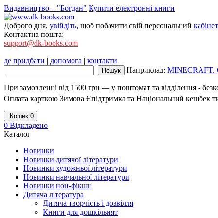
Видавництво – "Богдан"
Купити електронні книги
Доброго дня,
увійдіть
, щоб побачити свій персональний
кабінет
Контактна пошта:
support@dk-books.com
де придбати
|
допомога
|
контакти
Наприклад:
MINECRAFT. 
При замовленні від 1500 грн — у поштомат та відділення - без
Оплата карткою Зимова Єпідтримка та Національний кешбек т
Кошик
0
0
Відкладено
Каталог
Новинки
Новинки дитячої літератури
Новинки художньої літератури
Новинки навчальної літератури
Новинки нон-фікшн
Дитяча література
Дитяча творчість і дозвілля
Книги для дошкільнят