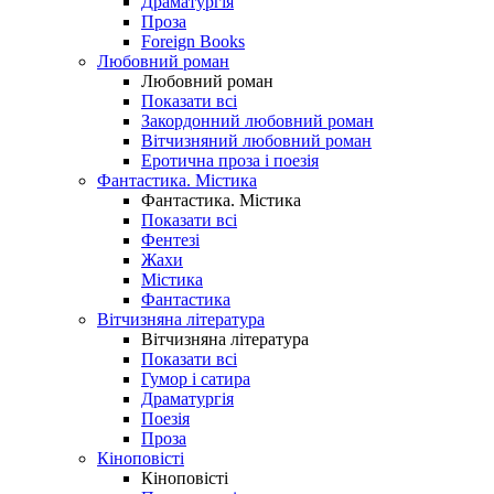
Драматургія
Проза
Foreign Books
Любовний роман
Любовний роман
Показати всі
Закордонний любовний роман
Вітчизняний любовний роман
Еротична проза і поезія
Фантастика. Містика
Фантастика. Містика
Показати всі
Фентезі
Жахи
Містика
Фантастика
Вітчизняна література
Вітчизняна література
Показати всі
Гумор і сатира
Драматургія
Поезія
Проза
Кіноповісті
Кіноповісті