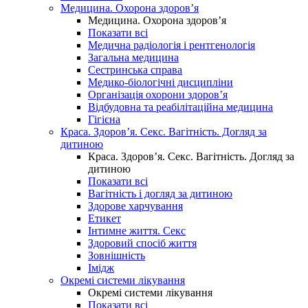
Медицина. Охорона здоров’я
Медицина. Охорона здоров’я
Показати всі
Медична радіологія і рентгенологія
Загальна медицина
Сестринська справа
Медико-біологічні дисципліни
Організація охорони здоров’я
Відбудовна та реабілітаційна медицина
Гігієна
Краса. Здоров’я. Секс. Вагітність. Догляд за
дитиною
Краса. Здоров’я. Секс. Вагітність. Догляд за
дитиною
Показати всі
Вагітність і догляд за дитиною
Здорове харчування
Етикет
Інтимне життя. Секс
Здоровий спосіб життя
Зовнішність
Імідж
Окремі системи лікування
Окремі системи лікування
Показати всі