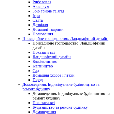
Риболовля
Акваріум
Збір грибів та ягід
Ігри
Свята
Дозвілля
Домашні тварини
Полювання
Присадибне господарство. Ландшафтний дизайн
Присадибне господарство. Ландшафтний
дизайн
Показати всі
Ландшафтний дизайн
Бджільництво
Квітництво
Сад
Домашня худоба і птахи
Город
Домоведення. Індивідуальне будівництво та
ремонт будинку
Домоведення. Індивідуальне будівництво та
ремонт будинку
Показати всі
Будівництво та ремонт будинку
Домоведення