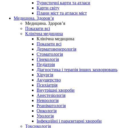
Туристичні карти та атласи
Карти світу
Плани міст та атласи міст
Медицина. Здоров’я
Медицина. Здоров’я
Показати всі
Клінічна медицина
Клінічна медицина
Показати всі
Дерматовенерологія
Стоматологія
Гінекологія
Педіатрія
Діагностика і терапія інших захворювань
Хірургія
Акушерство
Психіатрія
Внутрішні хвороби
Анестезіологія
Неврологія
Реаніматологія
Онкологія
Урологія
Інфекційні і паразитарні хвороби
Токсикологія