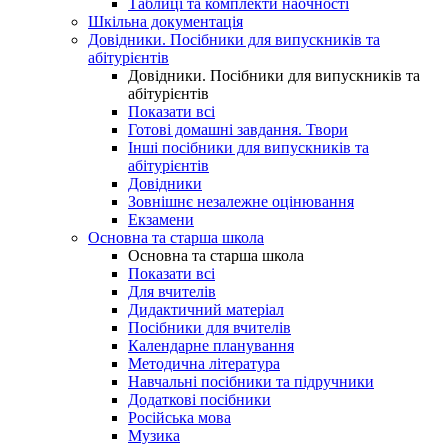
Таблиці та комплекти наочності
Шкільна документація
Довідники. Посібники для випускників та
абітурієнтів
Довідники. Посібники для випускників та
абітурієнтів
Показати всі
Готові домашні завдання. Твори
Інші посібники для випускників та
абітурієнтів
Довідники
Зовнішнє незалежне оцінювання
Екзамени
Основна та старша школа
Основна та старша школа
Показати всі
Для вчителів
Дидактичний матеріал
Посібники для вчителів
Календарне планування
Методична література
Навчальні посібники та підручники
Додаткові посібники
Російська мова
Музика