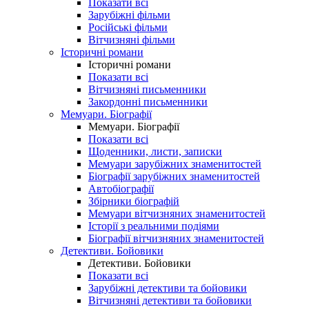
Показати всі
Зарубіжні фільми
Російські фільми
Вітчизняні фільми
Історичні романи
Історичні романи
Показати всі
Вітчизняні письменники
Закордонні письменники
Мемуари. Біографії
Мемуари. Біографії
Показати всі
Щоденники, листи, записки
Мемуари зарубіжних знаменитостей
Біографії зарубіжних знаменитостей
Автобіографії
Збірники біографій
Мемуари вітчизняних знаменитостей
Історії з реальними подіями
Біографії вітчизняних знаменитостей
Детективи. Бойовики
Детективи. Бойовики
Показати всі
Зарубіжні детективи та бойовики
Вітчизняні детективи та бойовики