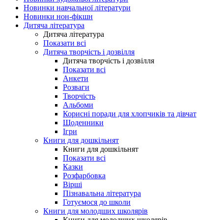
Новинки навчальної літератури
Новинки нон-фікшн
Дитяча література
Дитяча література
Показати всі
Дитяча творчість і дозвілля
Дитяча творчість і дозвілля
Показати всі
Анкети
Розваги
Творчість
Альбоми
Корисні поради для хлопчиків та дівчат
Щоденники
Ігри
Книги для дошкільнят
Книги для дошкільнят
Показати всі
Казки
Розфарбовка
Вірші
Пізнавальна література
Готуємося до школи
Книги для молодших школярів
Книги для молодших школярів