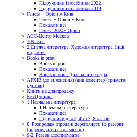
Підручники і посібники 2022
Підручники і посібники 2019
Генеза + Оріон м Київ
Генеза + Оріон м Київ
Показати всі
Генеза 2024+ Оріон
АСС-Центр Москва
109.te.ua
2 Дитяча література. Художня література. Інші
видання.
Books in print
Books in print
Показати всі
Books in print. Дитяча література
АРХІВ (до вияснення) (див коментар)(тримати
пустою)
Книги не для продажу
Без Цінника
1 Навчальна література
1 Навчальна література
Показати всі
Підручники для 2, 4 та 7, 8 класів
8. Розпродаж (продані переглянути і в резерв)
(переглядати раз на місяць)
9-2. Резерв (досписувати)