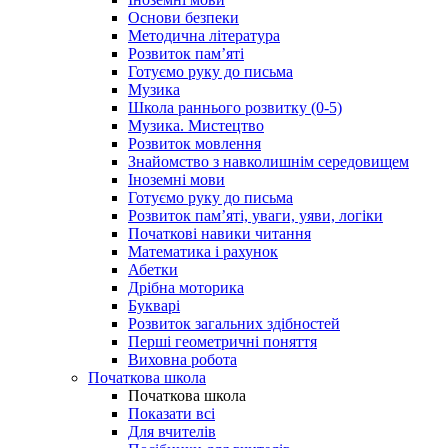
Основи безпеки
Методична література
Розвиток пам’яті
Готуємо руку до письма
Музика
Школа раннього розвитку (0-5)
Музика. Мистецтво
Розвиток мовлення
Знайомство з навколишнім середовищем
Іноземні мови
Готуємо руку до письма
Розвиток пам’яті, уваги, уяви, логіки
Початкові навики читання
Математика і рахунок
Абетки
Дрібна моторика
Букварі
Розвиток загальних здібностей
Перші геометричні поняття
Виховна робота
Початкова школа
Початкова школа
Показати всі
Для вчителів