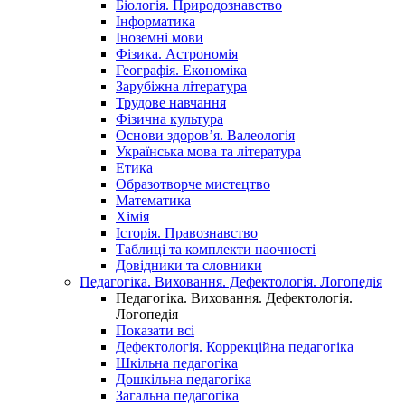
Біологія. Природознавство
Інформатика
Іноземні мови
Фізика. Астрономія
Географія. Економіка
Зарубіжна література
Трудове навчання
Фізична культура
Основи здоров’я. Валеологія
Українська мова та література
Етика
Образотворче мистецтво
Математика
Хімія
Історія. Правознавство
Таблиці та комплекти наочності
Довідники та словники
Педагогіка. Виховання. Дефектологія. Логопедія
Педагогіка. Виховання. Дефектологія.
Логопедія
Показати всі
Дефектологія. Коррекційна педагогіка
Шкільна педагогіка
Дошкільна педагогіка
Загальна педагогіка