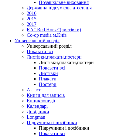
Позашкільне виховання
Державна підсумкова атестація
2016
2015
2017
RA" Red Horse"(листівки)
Co-op media м.Київ
Універсальний розділ
Універсальний розділ
Показати всі
Листівки,плакати,постери
Листівки,плакати,постери
Показати всі
Листівки
Плакати
Постери
Атласи
Книги для записів
Енциклопедії
Календарі
Довідники
Longman
Підручники і посібники
Підручники і посібники
Показати всі