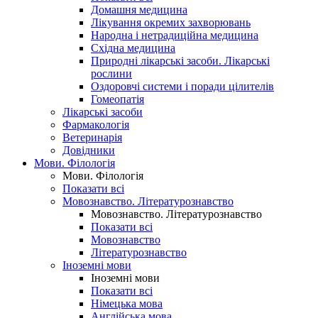
Домашня медицина
Лікування окремих захворювань
Народна і нетрадиційна медицина
Східна медицина
Природні лікарські засоби. Лікарські
рослини
Оздоровчі системи і поради цілителів
Гомеопатія
Лікарські засоби
Фармакологія
Ветеринарія
Довідники
Мови. Філологія
Мови. Філологія
Показати всі
Мовознавство. Літературознавство
Мовознавство. Літературознавство
Показати всі
Мовознавство
Літературознавство
Іноземні мови
Іноземні мови
Показати всі
Німецька мова
Англійська мова