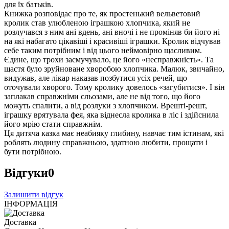
для їх батьків.
Книжка розповідає про те, як простенький вельветовий
кролик став улюбленою іграшкою хлопчика, який не
розлучався з ним ані вдень, ані вночі і не проміняв би його ні
на які набагато цікавіші і красивіші іграшки. Кролик відчував
себе таким потрібним і від цього неймовірно щасливим.
Єдине, що трохи засмучувало, це його «несправжність». Та
щастя було зруйноване хворобою хлопчика. Малюк, звичайно,
видужав, але лікар наказав позбутися усіх речей, що
оточували хворого. Тому кролику довелось «загубитися». І він
заплакав справжніми сльозами, але не від того, що його
можуть спалити, а від розлуки з хлопчиком. Врешті-решт,
іграшку врятувала фея, яка віднесла кролика в ліс і здійснила
його мрію стати справжнім.
Ця дитяча казка має неабияку глибину, навчає тим істинам, які
роблять людину справжньою, здатною любити, прощати і
бути потрібною.
Відгуки
0
Залишити відгук
ІНФОРМАЦІЯ
Доставка