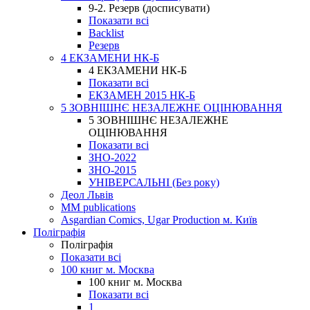
9-2. Резерв (досписувати)
Показати всі
Backlist
Резерв
4 ЕКЗАМЕНИ НК-Б
4 ЕКЗАМЕНИ НК-Б
Показати всі
ЕКЗАМЕН 2015 НК-Б
5 ЗОВНІШНЄ НЕЗАЛЕЖНЕ ОЦІНЮВАННЯ
5 ЗОВНІШНЄ НЕЗАЛЕЖНЕ
ОЦІНЮВАННЯ
Показати всі
ЗНО-2022
ЗНО-2015
УНІВЕРСАЛЬНІ (Без року)
Деол Львів
MM publications
Asgardian Comics, Ugar Production м. Київ
Поліграфія
Поліграфія
Показати всі
100 книг м. Москва
100 книг м. Москва
Показати всі
1