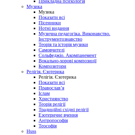
Прикладна психологія
Музика
Музика
Показати всі
Пісенники
Нотні видання
Музична педагогіка. Виконавство.
Інструментознавство
Теорія та історія музики
Самовчителі
Сольфеджіо. Акомпанемент
Вокально-хорові композиції
Композитори
Релігія. Єзотерика
Релігія. Єзотерика
Показати всі
Православ’я
Іслам
Християнство
Теорія релігії
Традиційні східні релігії
Езотеричне вчення
Антропософія
Теософія
Huss