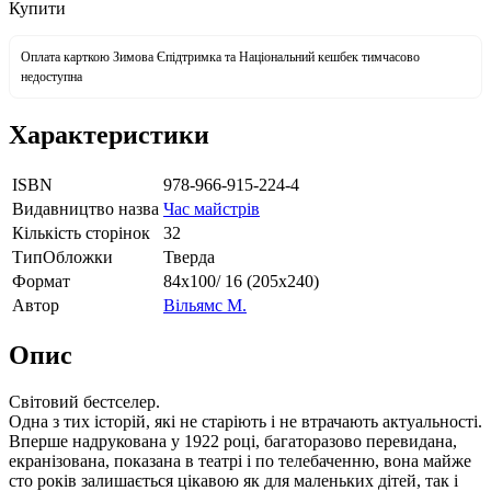
Купити
Оплата карткою Зимова Єпідтримка та Національний кешбек тимчасово
недоступна
Характеристики
ISBN
978-966-915-224-4
Видавництво назва
Час майстрів
Кількість сторінок
32
ТипОбложки
Тверда
Формат
84х100/ 16 (205х240)
Автор
Вільямс М.
Опис
Світовий бестселер.
Одна з тих історій, які не старіють і не втрачають актуальності.
Вперше надрукована у 1922 році, багаторазово перевидана,
екранізована, показана в театрі і по телебаченню, вона майже
сто років залишається цікавою як для маленьких дітей, так і