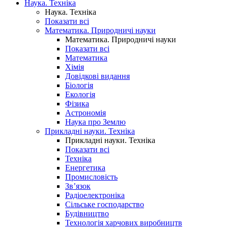
Наука. Техніка
Наука. Техніка
Показати всі
Математика. Природничі науки
Математика. Природничі науки
Показати всі
Математика
Хімія
Довідкові видання
Біологія
Екологія
Фізика
Астрономія
Наука про Землю
Прикладні науки. Техніка
Прикладні науки. Техніка
Показати всі
Техніка
Енергетика
Промисловість
Зв’язок
Радіоелектроніка
Сільське господарство
Будівництво
Технологія харчових виробництв