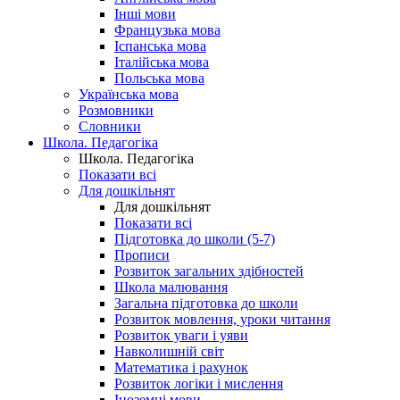
Інші мови
Французька мова
Іспанська мова
Італійська мова
Польська мова
Українська мова
Розмовники
Словники
Школа. Педагогіка
Школа. Педагогіка
Показати всі
Для дошкільнят
Для дошкільнят
Показати всі
Підготовка до школи (5-7)
Прописи
Розвиток загальних здібностей
Школа малювання
Загальна підготовка до школи
Розвиток мовлення, уроки читання
Розвиток уваги і уяви
Навколишній світ
Математика і рахунок
Розвиток логіки і мислення
Іноземні мови