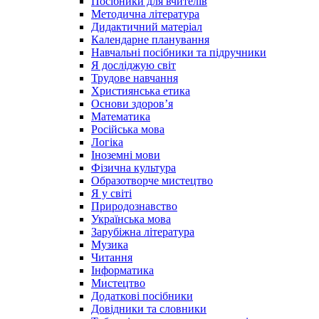
Посібники для вчителів
Методична література
Дидактичний матеріал
Календарне планування
Навчальні посібники та підручники
Я досліджую світ
Трудове навчання
Християнська етика
Основи здоров’я
Математика
Російська мова
Логіка
Іноземні мови
Фізична культура
Образотворче мистецтво
Я у світі
Природознавство
Українська мова
Зарубіжна література
Музика
Читання
Інформатика
Мистецтво
Додаткові посібники
Довідники та словники