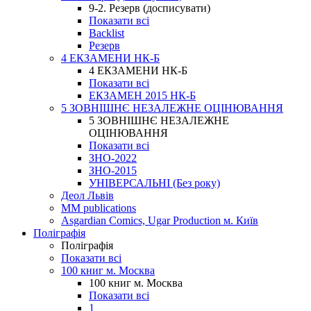
9-2. Резерв (досписувати)
Показати всі
Backlist
Резерв
4 ЕКЗАМЕНИ НК-Б
4 ЕКЗАМЕНИ НК-Б
Показати всі
ЕКЗАМЕН 2015 НК-Б
5 ЗОВНІШНЄ НЕЗАЛЕЖНЕ ОЦІНЮВАННЯ
5 ЗОВНІШНЄ НЕЗАЛЕЖНЕ
ОЦІНЮВАННЯ
Показати всі
ЗНО-2022
ЗНО-2015
УНІВЕРСАЛЬНІ (Без року)
Деол Львів
MM publications
Asgardian Comics, Ugar Production м. Київ
Поліграфія
Поліграфія
Показати всі
100 книг м. Москва
100 книг м. Москва
Показати всі
1