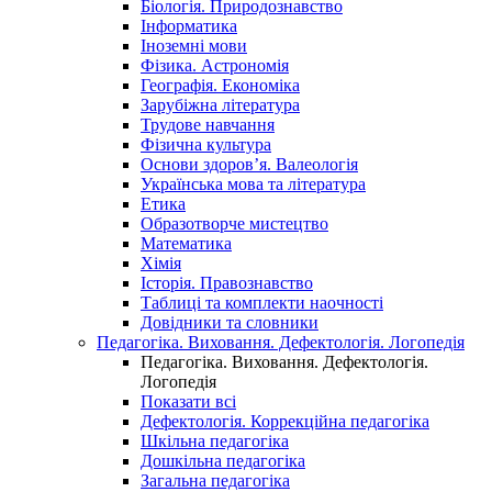
Біологія. Природознавство
Інформатика
Іноземні мови
Фізика. Астрономія
Географія. Економіка
Зарубіжна література
Трудове навчання
Фізична культура
Основи здоров’я. Валеологія
Українська мова та література
Етика
Образотворче мистецтво
Математика
Хімія
Історія. Правознавство
Таблиці та комплекти наочності
Довідники та словники
Педагогіка. Виховання. Дефектологія. Логопедія
Педагогіка. Виховання. Дефектологія.
Логопедія
Показати всі
Дефектологія. Коррекційна педагогіка
Шкільна педагогіка
Дошкільна педагогіка
Загальна педагогіка