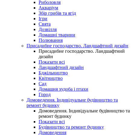
Риболовля
Акваріум
Збір грибів та ягід
Ігри
Свята
Дозвілля
Домашні тварини
Полювання
Присадибне господарство. Ландшафтний дизайн
Присадибне господарство. Ландшафтний
дизайн
Показати всі
Ландшафтний дизайн
Бджільництво
Квітництво
Сад
Домашня худоба і птахи
Город
Домоведення. Індивідуальне будівництво та
ремонт будинку
Домоведення. Індивідуальне будівництво та
ремонт будинку
Показати всі
Будівництво та ремонт будинку
Домоведення