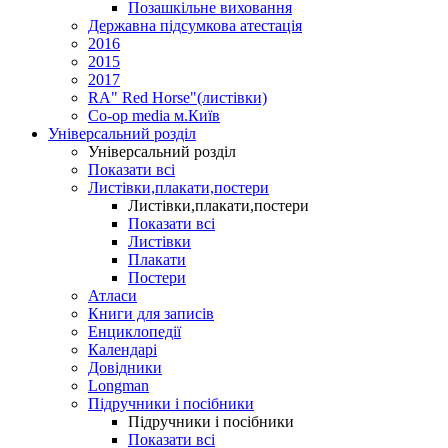
Позашкільне виховання
Державна підсумкова атестація
2016
2015
2017
RA" Red Horse"(листівки)
Co-op media м.Київ
Універсальний розділ
Універсальний розділ
Показати всі
Листівки,плакати,постери
Листівки,плакати,постери
Показати всі
Листівки
Плакати
Постери
Атласи
Книги для записів
Енциклопедії
Календарі
Довідники
Longman
Підручники і посібники
Підручники і посібники
Показати всі