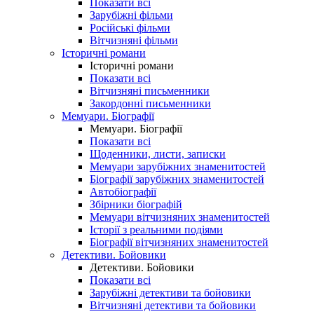
Показати всі
Зарубіжні фільми
Російські фільми
Вітчизняні фільми
Історичні романи
Історичні романи
Показати всі
Вітчизняні письменники
Закордонні письменники
Мемуари. Біографії
Мемуари. Біографії
Показати всі
Щоденники, листи, записки
Мемуари зарубіжних знаменитостей
Біографії зарубіжних знаменитостей
Автобіографії
Збірники біографій
Мемуари вітчизняних знаменитостей
Історії з реальними подіями
Біографії вітчизняних знаменитостей
Детективи. Бойовики
Детективи. Бойовики
Показати всі
Зарубіжні детективи та бойовики
Вітчизняні детективи та бойовики