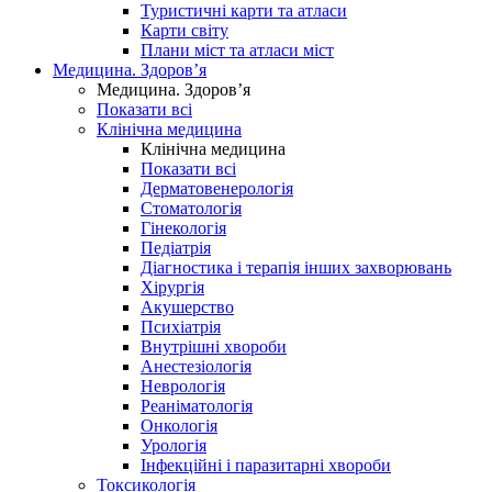
Туристичні карти та атласи
Карти світу
Плани міст та атласи міст
Медицина. Здоров’я
Медицина. Здоров’я
Показати всі
Клінічна медицина
Клінічна медицина
Показати всі
Дерматовенерологія
Стоматологія
Гінекологія
Педіатрія
Діагностика і терапія інших захворювань
Хірургія
Акушерство
Психіатрія
Внутрішні хвороби
Анестезіологія
Неврологія
Реаніматологія
Онкологія
Урологія
Інфекційні і паразитарні хвороби
Токсикологія