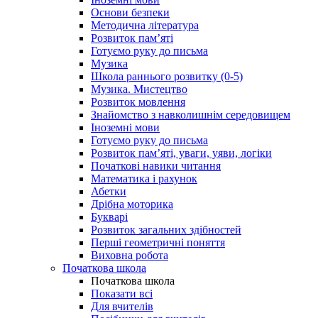
Основи безпеки
Методична література
Розвиток пам’яті
Готуємо руку до письма
Музика
Школа раннього розвитку (0-5)
Музика. Мистецтво
Розвиток мовлення
Знайомство з навколишнім середовищем
Іноземні мови
Готуємо руку до письма
Розвиток пам’яті, уваги, уяви, логіки
Початкові навики читання
Математика і рахунок
Абетки
Дрібна моторика
Букварі
Розвиток загальних здібностей
Перші геометричні поняття
Виховна робота
Початкова школа
Початкова школа
Показати всі
Для вчителів