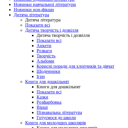
Новинки навчальної літератури
Новинки нон-фікшн
Дитяча література
Дитяча література
Показати всі
Дитяча творчість і дозвілля
Дитяча творчість і дозвілля
Показати всі
Анкети
Розваги
Творчість
Альбоми
Корисні поради для хлопчиків та дівчат
Щоденники
Ігри
Книги для дошкільнят
Книги для дошкільнят
Показати всі
Казки
Розфарбовка
Вірші
Пізнавальна література
Готуємося до школи
Книги для молодших школярів
Книги для молодших школярів