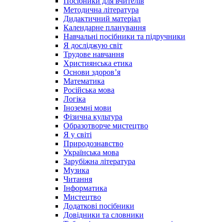
Посібники для вчителів
Методична література
Дидактичний матеріал
Календарне планування
Навчальні посібники та підручники
Я досліджую світ
Трудове навчання
Християнська етика
Основи здоров’я
Математика
Російська мова
Логіка
Іноземні мови
Фізична культура
Образотворче мистецтво
Я у світі
Природознавство
Українська мова
Зарубіжна література
Музика
Читання
Інформатика
Мистецтво
Додаткові посібники
Довідники та словники