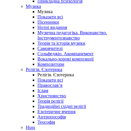
Прикладна психологія
Музика
Музика
Показати всі
Пісенники
Нотні видання
Музична педагогіка. Виконавство.
Інструментознавство
Теорія та історія музики
Самовчителі
Сольфеджіо. Акомпанемент
Вокально-хорові композиції
Композитори
Релігія. Єзотерика
Релігія. Єзотерика
Показати всі
Православ’я
Іслам
Християнство
Теорія релігії
Традиційні східні релігії
Езотеричне вчення
Антропософія
Теософія
Huss