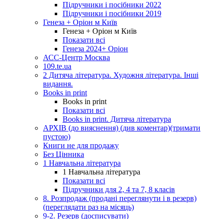
Підручники і посібники 2022
Підручники і посібники 2019
Генеза + Оріон м Київ
Генеза + Оріон м Київ
Показати всі
Генеза 2024+ Оріон
АСС-Центр Москва
109.te.ua
2 Дитяча література. Художня література. Інші
видання.
Books in print
Books in print
Показати всі
Books in print. Дитяча література
АРХІВ (до вияснення) (див коментар)(тримати
пустою)
Книги не для продажу
Без Цінника
1 Навчальна література
1 Навчальна література
Показати всі
Підручники для 2, 4 та 7, 8 класів
8. Розпродаж (продані переглянути і в резерв)
(переглядати раз на місяць)
9-2. Резерв (досписувати)