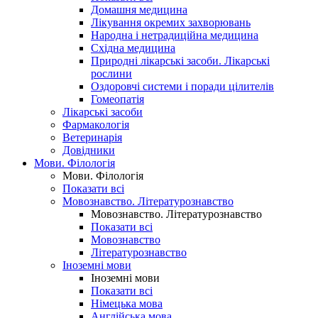
Домашня медицина
Лікування окремих захворювань
Народна і нетрадиційна медицина
Східна медицина
Природні лікарські засоби. Лікарські
рослини
Оздоровчі системи і поради цілителів
Гомеопатія
Лікарські засоби
Фармакологія
Ветеринарія
Довідники
Мови. Філологія
Мови. Філологія
Показати всі
Мовознавство. Літературознавство
Мовознавство. Літературознавство
Показати всі
Мовознавство
Літературознавство
Іноземні мови
Іноземні мови
Показати всі
Німецька мова
Англійська мова