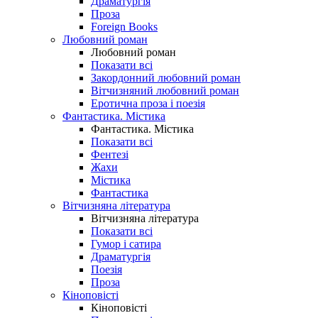
Драматургія
Проза
Foreign Books
Любовний роман
Любовний роман
Показати всі
Закордонний любовний роман
Вітчизняний любовний роман
Еротична проза і поезія
Фантастика. Містика
Фантастика. Містика
Показати всі
Фентезі
Жахи
Містика
Фантастика
Вітчизняна література
Вітчизняна література
Показати всі
Гумор і сатира
Драматургія
Поезія
Проза
Кіноповісті
Кіноповісті