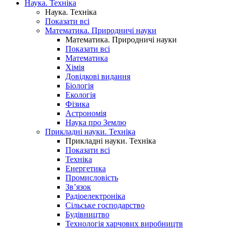
Наука. Техніка
Наука. Техніка
Показати всі
Математика. Природничі науки
Математика. Природничі науки
Показати всі
Математика
Хімія
Довідкові видання
Біологія
Екологія
Фізика
Астрономія
Наука про Землю
Прикладні науки. Техніка
Прикладні науки. Техніка
Показати всі
Техніка
Енергетика
Промисловість
Зв’язок
Радіоелектроніка
Сільське господарство
Будівництво
Технологія харчових виробництв