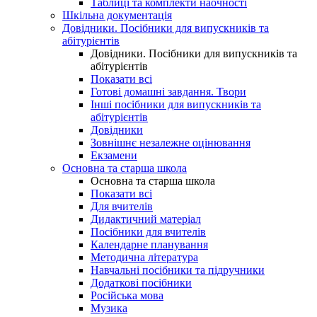
Таблиці та комплекти наочності
Шкільна документація
Довідники. Посібники для випускників та
абітурієнтів
Довідники. Посібники для випускників та
абітурієнтів
Показати всі
Готові домашні завдання. Твори
Інші посібники для випускників та
абітурієнтів
Довідники
Зовнішнє незалежне оцінювання
Екзамени
Основна та старша школа
Основна та старша школа
Показати всі
Для вчителів
Дидактичний матеріал
Посібники для вчителів
Календарне планування
Методична література
Навчальні посібники та підручники
Додаткові посібники
Російська мова
Музика