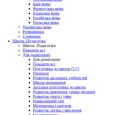
Інші мови
Французька мова
Іспанська мова
Італійська мова
Польська мова
Українська мова
Розмовники
Словники
Школа. Педагогіка
Школа. Педагогіка
Показати всі
Для дошкільнят
Для дошкільнят
Показати всі
Підготовка до школи (5-7)
Прописи
Розвиток загальних здібностей
Школа малювання
Загальна підготовка до школи
Розвиток мовлення, уроки читання
Розвиток уваги і уяви
Навколишній світ
Математика і рахунок
Розвиток логіки і мислення
Іноземні мови