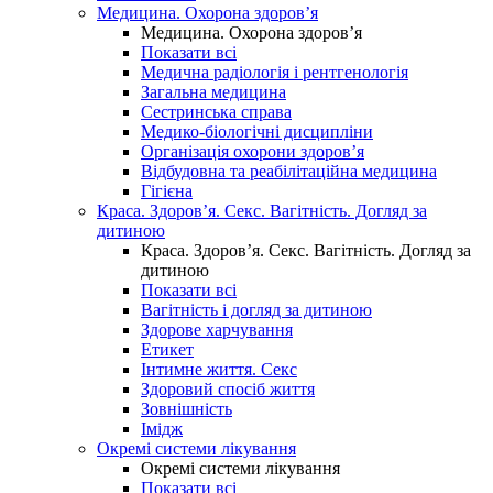
Медицина. Охорона здоров’я
Медицина. Охорона здоров’я
Показати всі
Медична радіологія і рентгенологія
Загальна медицина
Сестринська справа
Медико-біологічні дисципліни
Організація охорони здоров’я
Відбудовна та реабілітаційна медицина
Гігієна
Краса. Здоров’я. Секс. Вагітність. Догляд за
дитиною
Краса. Здоров’я. Секс. Вагітність. Догляд за
дитиною
Показати всі
Вагітність і догляд за дитиною
Здорове харчування
Етикет
Інтимне життя. Секс
Здоровий спосіб життя
Зовнішність
Імідж
Окремі системи лікування
Окремі системи лікування
Показати всі