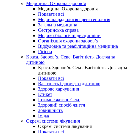
Медицина. Охорона здоров’я
Медицина. Охорона здоров’я
Показати всі
Медична радіологія і рентгенологія
Загальна медицина
Сестринська справа
Медико-біологічні дисципліни
Організація охорони здоров’я
Відбудовна та реабілітаційна медицина
Гігієна
Краса. Здоров’я. Секс. Вагітність. Догляд за
дитиною
Краса. Здоров’я. Секс. Вагітність. Догляд за
дитиною
Показати всі
Вагітність і догляд за дитиною
Здорове харчування
Етикет
Інтимне життя. Секс
Здоровий спосіб життя
Зовнішність
Імідж
Окремі системи лікування
Окремі системи лікування
Показати всі