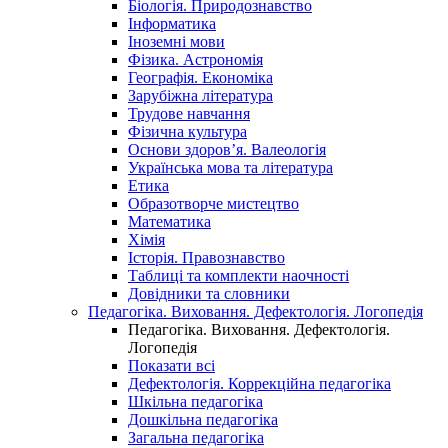
Біологія. Природознавство
Інформатика
Іноземні мови
Фізика. Астрономія
Географія. Економіка
Зарубіжна література
Трудове навчання
Фізична культура
Основи здоров’я. Валеологія
Українська мова та література
Етика
Образотворче мистецтво
Математика
Хімія
Історія. Правознавство
Таблиці та комплекти наочності
Довідники та словники
Педагогіка. Виховання. Дефектологія. Логопедія
Педагогіка. Виховання. Дефектологія.
Логопедія
Показати всі
Дефектологія. Коррекційна педагогіка
Шкільна педагогіка
Дошкільна педагогіка
Загальна педагогіка