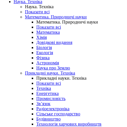
Наука. Техніка
Наука. Техніка
Показати всі
Математика. Природничі науки
Математика. Природничі науки
Показати всі
Математика
Хімія
Довідкові видання
Біологія
Екологія
Фізика
Астрономія
Наука про Землю
Прикладні науки. Техніка
Прикладні науки. Техніка
Показати всі
Техніка
Енергетика
Промисловість
Зв’язок
Радіоелектроніка
Сільське господарство
Будівництво
Технологія харчових виробництв