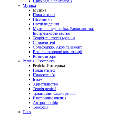
Прикладна психологія
Музика
Музика
Показати всі
Пісенники
Нотні видання
Музична педагогіка. Виконавство.
Інструментознавство
Теорія та історія музики
Самовчителі
Сольфеджіо. Акомпанемент
Вокально-хорові композиції
Композитори
Релігія. Єзотерика
Релігія. Єзотерика
Показати всі
Православ’я
Іслам
Християнство
Теорія релігії
Традиційні східні релігії
Езотеричне вчення
Антропософія
Теософія
Huss