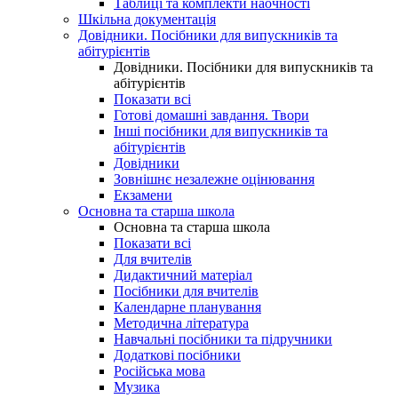
Таблиці та комплекти наочності
Шкільна документація
Довідники. Посібники для випускників та
абітурієнтів
Довідники. Посібники для випускників та
абітурієнтів
Показати всі
Готові домашні завдання. Твори
Інші посібники для випускників та
абітурієнтів
Довідники
Зовнішнє незалежне оцінювання
Екзамени
Основна та старша школа
Основна та старша школа
Показати всі
Для вчителів
Дидактичний матеріал
Посібники для вчителів
Календарне планування
Методична література
Навчальні посібники та підручники
Додаткові посібники
Російська мова
Музика