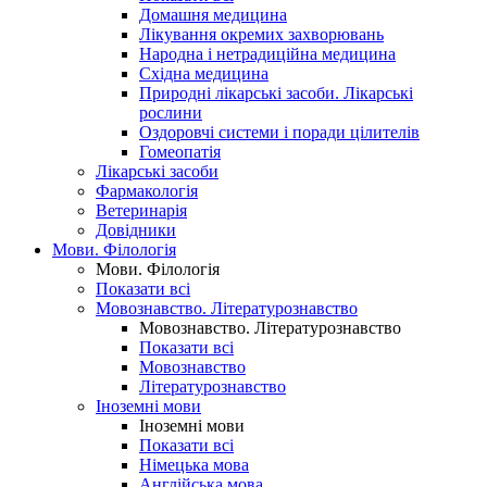
Домашня медицина
Лікування окремих захворювань
Народна і нетрадиційна медицина
Східна медицина
Природні лікарські засоби. Лікарські
рослини
Оздоровчі системи і поради цілителів
Гомеопатія
Лікарські засоби
Фармакологія
Ветеринарія
Довідники
Мови. Філологія
Мови. Філологія
Показати всі
Мовознавство. Літературознавство
Мовознавство. Літературознавство
Показати всі
Мовознавство
Літературознавство
Іноземні мови
Іноземні мови
Показати всі
Німецька мова
Англійська мова