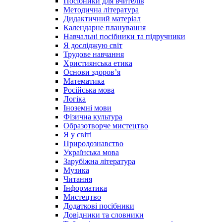
Посібники для вчителів
Методична література
Дидактичний матеріал
Календарне планування
Навчальні посібники та підручники
Я досліджую світ
Трудове навчання
Християнська етика
Основи здоров’я
Математика
Російська мова
Логіка
Іноземні мови
Фізична культура
Образотворче мистецтво
Я у світі
Природознавство
Українська мова
Зарубіжна література
Музика
Читання
Інформатика
Мистецтво
Додаткові посібники
Довідники та словники