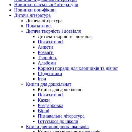
Новинки навчальної літератури
Новинки нон-фікшн
Дитяча література
Дитяча література
Показати всі
Дитяча творчість і дозвілля
Дитяча творчість і дозвілля
Показати всі
Анкети
Розваги
Творчість
Альбоми
Корисні поради для хлопчиків та дівчат
Щоденники
Ігри
Книги для дошкільнят
Книги для дошкільнят
Показати всі
Казки
Розфарбовка
Вірші
Пізнавальна література
Готуємося до школи
Книги для молодших школярів
Книги для молодших школярів