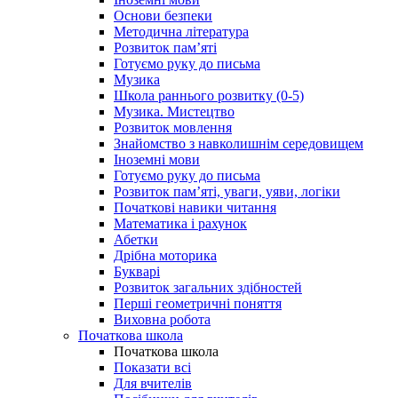
Основи безпеки
Методична література
Розвиток пам’яті
Готуємо руку до письма
Музика
Школа раннього розвитку (0-5)
Музика. Мистецтво
Розвиток мовлення
Знайомство з навколишнім середовищем
Іноземні мови
Готуємо руку до письма
Розвиток пам’яті, уваги, уяви, логіки
Початкові навики читання
Математика і рахунок
Абетки
Дрібна моторика
Букварі
Розвиток загальних здібностей
Перші геометричні поняття
Виховна робота
Початкова школа
Початкова школа
Показати всі
Для вчителів