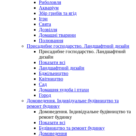
Риболовля
Акваріум
Збір грибів та ягід
Ігри
Свята
Дозвілля
Домашні тварини
Полювання
Присадибне господарство. Ландшафтний дизайн
Присадибне господарство. Ландшафтний
дизайн
Показати всі
Ландшафтний дизайн
Бджільництво
Квітництво
Сад
Домашня худоба і птахи
Город
Домоведення. Індивідуальне будівництво та
ремонт будинку
Домоведення. Індивідуальне будівництво та
ремонт будинку
Показати всі
Будівництво та ремонт будинку
Домоведення