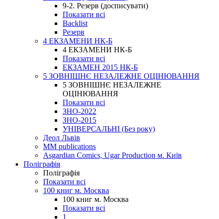
9-2. Резерв (досписувати)
Показати всі
Backlist
Резерв
4 ЕКЗАМЕНИ НК-Б
4 ЕКЗАМЕНИ НК-Б
Показати всі
ЕКЗАМЕН 2015 НК-Б
5 ЗОВНІШНЄ НЕЗАЛЕЖНЕ ОЦІНЮВАННЯ
5 ЗОВНІШНЄ НЕЗАЛЕЖНЕ
ОЦІНЮВАННЯ
Показати всі
ЗНО-2022
ЗНО-2015
УНІВЕРСАЛЬНІ (Без року)
Деол Львів
MM publications
Asgardian Comics, Ugar Production м. Київ
Поліграфія
Поліграфія
Показати всі
100 книг м. Москва
100 книг м. Москва
Показати всі
1