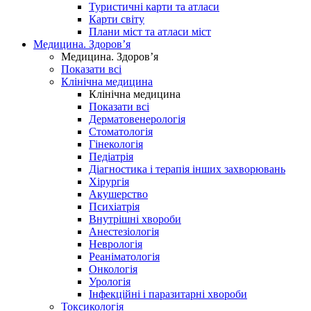
Туристичні карти та атласи
Карти світу
Плани міст та атласи міст
Медицина. Здоров’я
Медицина. Здоров’я
Показати всі
Клінічна медицина
Клінічна медицина
Показати всі
Дерматовенерологія
Стоматологія
Гінекологія
Педіатрія
Діагностика і терапія інших захворювань
Хірургія
Акушерство
Психіатрія
Внутрішні хвороби
Анестезіологія
Неврологія
Реаніматологія
Онкологія
Урологія
Інфекційні і паразитарні хвороби
Токсикологія