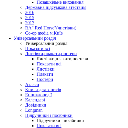
Позашкільне виховання
Державна підсумкова атестація
2016
2015
2017
RA" Red Horse"(листівки)
Co-op media м.Київ
Універсальний розділ
Універсальний розділ
Показати всі
Листівки,плакати,постери
Листівки,плакати,постери
Показати всі
Листівки
Плакати
Постери
Атласи
Книги для записів
Енциклопедії
Календарі
Довідники
Longman
Підручники і посібники
Підручники і посібники
Показати всі