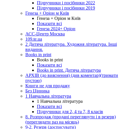
Підручники і посібники 2022
Підручники і посібники 2019
Генеза + Оріон м Київ
Генеза + Оріон м Київ
Показати всі
Генеза 2024+ Оріон
АСС-Центр Москва
109.te.ua
2 Дитяча література. Художня література. Інші
видання.
Books in print
Books in print
Показати всі
Books in print. Дитяча література
АРХІВ (до вияснення) (див коментар)(тримати
пустою)
Книги не для продажу
Без Цінника
1 Навчальна література
1 Навчальна література
Показати всі
Підручники для 2, 4 та 7, 8 класів
8. Розпродаж (продані переглянути і в резерв)
(переглядати раз на місяць)
9-2. Резерв (досписувати)