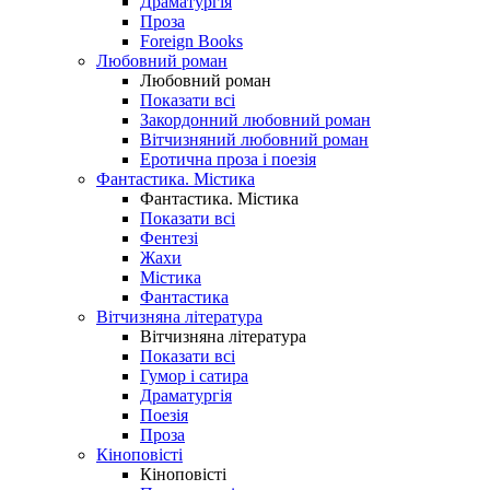
Драматургія
Проза
Foreign Books
Любовний роман
Любовний роман
Показати всі
Закордонний любовний роман
Вітчизняний любовний роман
Еротична проза і поезія
Фантастика. Містика
Фантастика. Містика
Показати всі
Фентезі
Жахи
Містика
Фантастика
Вітчизняна література
Вітчизняна література
Показати всі
Гумор і сатира
Драматургія
Поезія
Проза
Кіноповісті
Кіноповісті