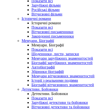
Показати всі
Зарубіжні фільми
Російські фільми
Вітчизняні фільми
Історичні романи
Історичні романи
Показати всі
Вітчизняні письменники
Закордонні письменники
Мемуари. Біографії
Мемуари. Біографії
Показати всі
Щоденники, листи, записки
Мемуари зарубіжних знаменитостей
Біографії зарубіжних знаменитостей
Автобіографії
Збірники біографій
Мемуари вітчизняних знаменитостей
Історії з реальними подіями
Біографії вітчизняних знаменитостей
Детективи. Бойовики
Детективи. Бойовики
Показати всі
Зарубіжні детективи та бойовики
Вітчизняні детективи та бойовики