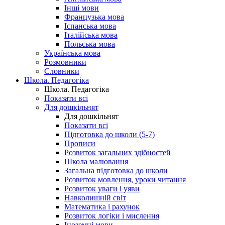
Інші мови
Французька мова
Іспанська мова
Італійська мова
Польська мова
Українська мова
Розмовники
Словники
Школа. Педагогіка
Школа. Педагогіка
Показати всі
Для дошкільнят
Для дошкільнят
Показати всі
Підготовка до школи (5-7)
Прописи
Розвиток загальних здібностей
Школа малювання
Загальна підготовка до школи
Розвиток мовлення, уроки читання
Розвиток уваги і уяви
Навколишній світ
Математика і рахунок
Розвиток логіки і мислення
Іноземні мови