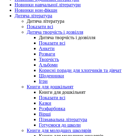
Новинки навчальної літератури
Новинки нон-фікшн
Дитяча література
Дитяча література
Показати всі
Дитяча творчість і дозвілля
Дитяча творчість і дозвілля
Показати всі
Анкети
Розваги
Творчість
Альбоми
Корисні поради для хлопчиків та дівчат
Щоденники
Ігри
Книги для дошкільнят
Книги для дошкільнят
Показати всі
Казки
Розфарбовка
Вірші
Пізнавальна література
Готуємося до школи
Книги для молодших школярів
Книги для молодших школярів