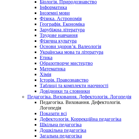
Біологія. Природознавство
Інформатика
Іноземні мови
Фізика. Астрономія
Географія. Економіка
Зарубіжна література
Трудове навчання
Фізична культура
Основи здоров’я. Валеологія
Українська мова та література
Етика
Образотворче мистецтво
Математика
Хімія
Історія. Правознавство
Таблиці та комплекти наочності
Довідники та словники
Педагогіка. Виховання. Дефектологія. Логопедія
Педагогіка. Виховання. Дефектологія.
Логопедія
Показати всі
Дефектологія. Коррекційна педагогіка
Шкільна педагогіка
Дошкільна педагогіка
Загальна педагогіка