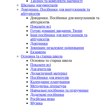
Таблиці та комплекти наочності
Шкільна документація
Довідники. Посібники для випускників та
абітурієнтів
Довідники. Посібники для випускників та
абітурієнтів
Показати всі
Готові домашні завдання. Твори
Інші посібники для випускників та
абітурієнтів
Довідники
Зовнішнє незалежне оцінювання
Екзамени
Основна та старша школа
Основна та старша школа
Показати всі
Для вчителів
Дидактичний матеріал
Посібники для вчителів
Календарне планування
Методична література
Навчальні посібники та підручники
Додаткові посібники
Російська мова
Музика