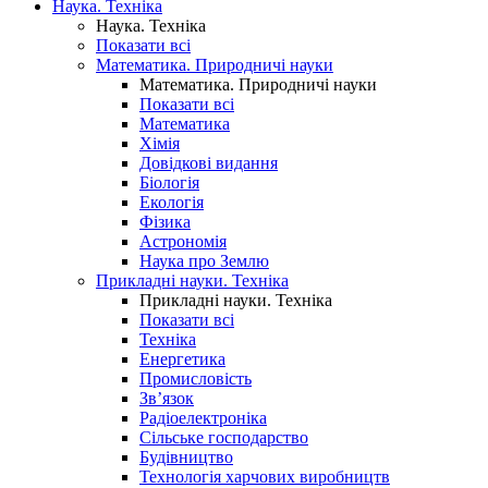
Наука. Техніка
Наука. Техніка
Показати всі
Математика. Природничі науки
Математика. Природничі науки
Показати всі
Математика
Хімія
Довідкові видання
Біологія
Екологія
Фізика
Астрономія
Наука про Землю
Прикладні науки. Техніка
Прикладні науки. Техніка
Показати всі
Техніка
Енергетика
Промисловість
Зв’язок
Радіоелектроніка
Сільське господарство
Будівництво
Технологія харчових виробництв