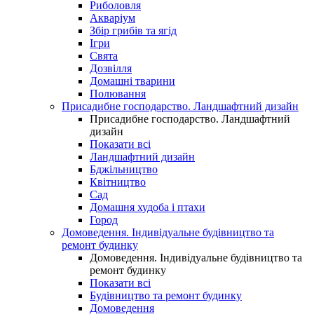
Риболовля
Акваріум
Збір грибів та ягід
Ігри
Свята
Дозвілля
Домашні тварини
Полювання
Присадибне господарство. Ландшафтний дизайн
Присадибне господарство. Ландшафтний
дизайн
Показати всі
Ландшафтний дизайн
Бджільництво
Квітництво
Сад
Домашня худоба і птахи
Город
Домоведення. Індивідуальне будівництво та
ремонт будинку
Домоведення. Індивідуальне будівництво та
ремонт будинку
Показати всі
Будівництво та ремонт будинку
Домоведення