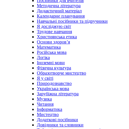
Посібники для вчителів
Методична література
Дидактичний матеріал
Календарне планування
Навчальні посібники та підручники
Я досліджую світ
Трудове навчання
Християнська етика
Основи здоров’я
Математика
Російська мова
Логіка
Іноземні мови
Фізична культура
Образотворче мистецтво
Я у світі
Природознавство
Українська мова
Зарубіжна література
Музика
Читання
Інформатика
Мистецтво
Додаткові посібники
Довідники та словники