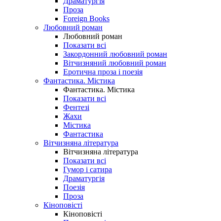
Драматургія
Проза
Foreign Books
Любовний роман
Любовний роман
Показати всі
Закордонний любовний роман
Вітчизняний любовний роман
Еротична проза і поезія
Фантастика. Містика
Фантастика. Містика
Показати всі
Фентезі
Жахи
Містика
Фантастика
Вітчизняна література
Вітчизняна література
Показати всі
Гумор і сатира
Драматургія
Поезія
Проза
Кіноповісті
Кіноповісті