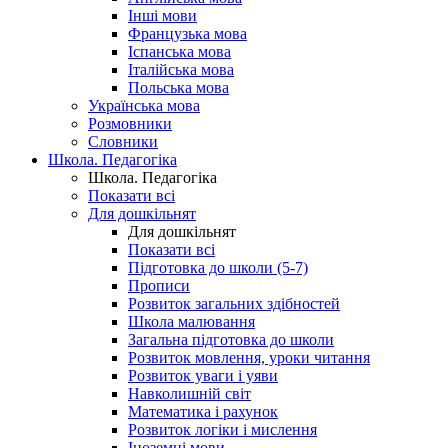
Інші мови
Французька мова
Іспанська мова
Італійська мова
Польська мова
Українська мова
Розмовники
Словники
Школа. Педагогіка
Школа. Педагогіка
Показати всі
Для дошкільнят
Для дошкільнят
Показати всі
Підготовка до школи (5-7)
Прописи
Розвиток загальних здібностей
Школа малювання
Загальна підготовка до школи
Розвиток мовлення, уроки читання
Розвиток уваги і уяви
Навколишній світ
Математика і рахунок
Розвиток логіки і мислення
Іноземні мови