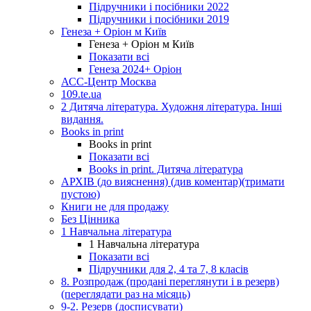
Підручники і посібники 2022
Підручники і посібники 2019
Генеза + Оріон м Київ
Генеза + Оріон м Київ
Показати всі
Генеза 2024+ Оріон
АСС-Центр Москва
109.te.ua
2 Дитяча література. Художня література. Інші
видання.
Books in print
Books in print
Показати всі
Books in print. Дитяча література
АРХІВ (до вияснення) (див коментар)(тримати
пустою)
Книги не для продажу
Без Цінника
1 Навчальна література
1 Навчальна література
Показати всі
Підручники для 2, 4 та 7, 8 класів
8. Розпродаж (продані переглянути і в резерв)
(переглядати раз на місяць)
9-2. Резерв (досписувати)