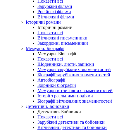
Показати всі
Зарубіжні фільми
Російські фільми
Вітчизняні фільми
Історичні романи
Історичні романи
Показати всі
Вітчизняні письменники
Закордонні письменники
Мемуари. Біографії
Мемуари. Біографії
Показати всі
Щоденники, листи, записки
Мемуари зарубіжних знаменитостей
Біографії зарубіжних знаменитостей
Автобіографії
Збірники біографій
Мемуари вітчизняних знаменитостей
Історії з реальними подіями
Біографії вітчизняних знаменитостей
Детективи. Бойовики
Детективи. Бойовики
Показати всі
Зарубіжні детективи та бойовики
Вітчизняні детективи та бойовики