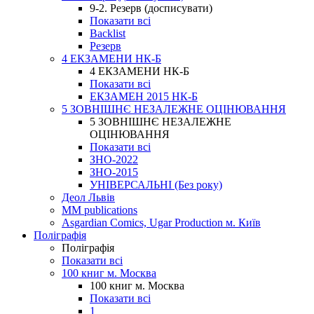
9-2. Резерв (досписувати)
Показати всі
Backlist
Резерв
4 ЕКЗАМЕНИ НК-Б
4 ЕКЗАМЕНИ НК-Б
Показати всі
ЕКЗАМЕН 2015 НК-Б
5 ЗОВНІШНЄ НЕЗАЛЕЖНЕ ОЦІНЮВАННЯ
5 ЗОВНІШНЄ НЕЗАЛЕЖНЕ
ОЦІНЮВАННЯ
Показати всі
ЗНО-2022
ЗНО-2015
УНІВЕРСАЛЬНІ (Без року)
Деол Львів
MM publications
Asgardian Comics, Ugar Production м. Київ
Поліграфія
Поліграфія
Показати всі
100 книг м. Москва
100 книг м. Москва
Показати всі
1