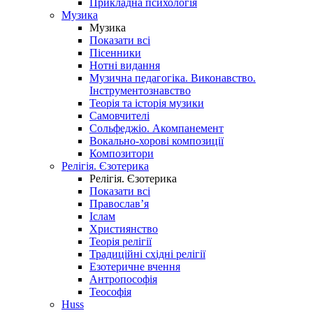
Прикладна психологія
Музика
Музика
Показати всі
Пісенники
Нотні видання
Музична педагогіка. Виконавство.
Інструментознавство
Теорія та історія музики
Самовчителі
Сольфеджіо. Акомпанемент
Вокально-хорові композиції
Композитори
Релігія. Єзотерика
Релігія. Єзотерика
Показати всі
Православ’я
Іслам
Християнство
Теорія релігії
Традиційні східні релігії
Езотеричне вчення
Антропософія
Теософія
Huss