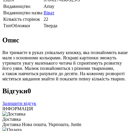
Видавництво
Array
Видавництво назва
Віват
Кількість сторінок
22
ТипОбложки
Тверда
Опис
Ви тримаєте в руках унікальну книжку, яка познайомить ваше
маля з основними кольорами. Яскраві картинки зможуть
утримати увагу маленького читача й сприятимуть розвитку
його уяви. Малюк познайомиться з різними тваринами,
а також навчиться рахувати до десяти. На кожному розвороті
містяться завдання знайти й показати певну кількість тварин.
Відгуки
0
Залишити відгук
ІНФОРМАЦІЯ
Доставка
Доставка Нова пошта, Укрпошта, Justin