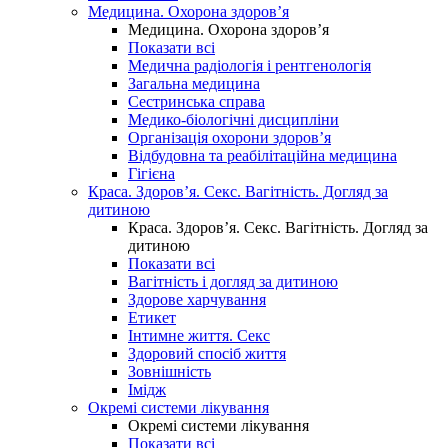
Медицина. Охорона здоров’я
Медицина. Охорона здоров’я
Показати всі
Медична радіологія і рентгенологія
Загальна медицина
Сестринська справа
Медико-біологічні дисципліни
Організація охорони здоров’я
Відбудовна та реабілітаційна медицина
Гігієна
Краса. Здоров’я. Секс. Вагітність. Догляд за
дитиною
Краса. Здоров’я. Секс. Вагітність. Догляд за
дитиною
Показати всі
Вагітність і догляд за дитиною
Здорове харчування
Етикет
Інтимне життя. Секс
Здоровий спосіб життя
Зовнішність
Імідж
Окремі системи лікування
Окремі системи лікування
Показати всі