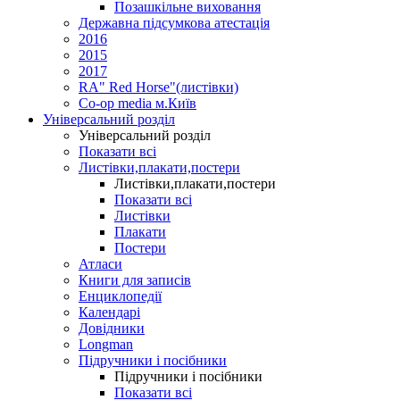
Позашкільне виховання
Державна підсумкова атестація
2016
2015
2017
RA" Red Horse"(листівки)
Co-op media м.Київ
Універсальний розділ
Універсальний розділ
Показати всі
Листівки,плакати,постери
Листівки,плакати,постери
Показати всі
Листівки
Плакати
Постери
Атласи
Книги для записів
Енциклопедії
Календарі
Довідники
Longman
Підручники і посібники
Підручники і посібники
Показати всі