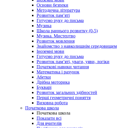
Основи безпеки
Методична література
Розвиток пам’яті
Готуємо руку до письма
Музика
Школа раннього розвитку (0-5)
Музика. Мистецтво
Розвиток мовлення
Знайомство з навколишнім середовищем
Іноземні мови
Готуємо руку до письма
Розвиток пам’яті, уваги, уяви, логіки
Початкові навики читання
Математика і рахунок
Абетки
Дрібна моторика
Букварі
Розвиток загальних здібностей
Перші геометричні поняття
Виховна робота
Початкова школа
Початкова школа
Показати всі
Для вчителів