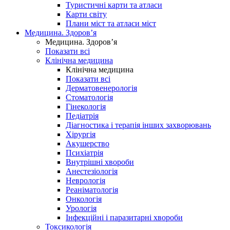
Туристичні карти та атласи
Карти світу
Плани міст та атласи міст
Медицина. Здоров’я
Медицина. Здоров’я
Показати всі
Клінічна медицина
Клінічна медицина
Показати всі
Дерматовенерологія
Стоматологія
Гінекологія
Педіатрія
Діагностика і терапія інших захворювань
Хірургія
Акушерство
Психіатрія
Внутрішні хвороби
Анестезіологія
Неврологія
Реаніматологія
Онкологія
Урологія
Інфекційні і паразитарні хвороби
Токсикологія