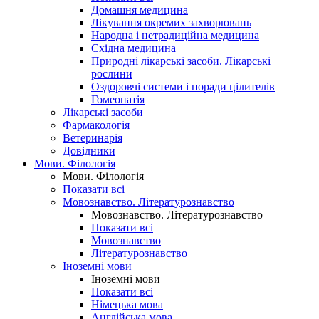
Домашня медицина
Лікування окремих захворювань
Народна і нетрадиційна медицина
Східна медицина
Природні лікарські засоби. Лікарські
рослини
Оздоровчі системи і поради цілителів
Гомеопатія
Лікарські засоби
Фармакологія
Ветеринарія
Довідники
Мови. Філологія
Мови. Філологія
Показати всі
Мовознавство. Літературознавство
Мовознавство. Літературознавство
Показати всі
Мовознавство
Літературознавство
Іноземні мови
Іноземні мови
Показати всі
Німецька мова
Англійська мова