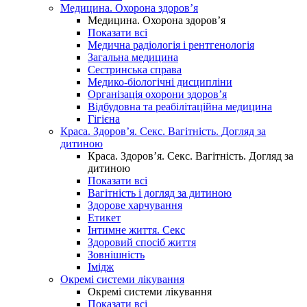
Медицина. Охорона здоров’я
Медицина. Охорона здоров’я
Показати всі
Медична радіологія і рентгенологія
Загальна медицина
Сестринська справа
Медико-біологічні дисципліни
Організація охорони здоров’я
Відбудовна та реабілітаційна медицина
Гігієна
Краса. Здоров’я. Секс. Вагітність. Догляд за
дитиною
Краса. Здоров’я. Секс. Вагітність. Догляд за
дитиною
Показати всі
Вагітність і догляд за дитиною
Здорове харчування
Етикет
Інтимне життя. Секс
Здоровий спосіб життя
Зовнішність
Імідж
Окремі системи лікування
Окремі системи лікування
Показати всі