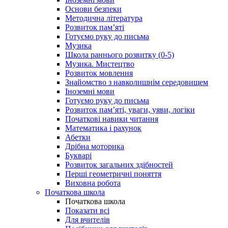
Основи безпеки
Методична література
Розвиток пам’яті
Готуємо руку до письма
Музика
Школа раннього розвитку (0-5)
Музика. Мистецтво
Розвиток мовлення
Знайомство з навколишнім середовищем
Іноземні мови
Готуємо руку до письма
Розвиток пам’яті, уваги, уяви, логіки
Початкові навики читання
Математика і рахунок
Абетки
Дрібна моторика
Букварі
Розвиток загальних здібностей
Перші геометричні поняття
Виховна робота
Початкова школа
Початкова школа
Показати всі
Для вчителів