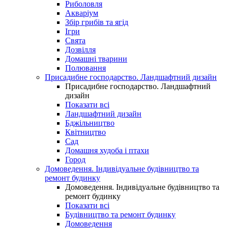
Риболовля
Акваріум
Збір грибів та ягід
Ігри
Свята
Дозвілля
Домашні тварини
Полювання
Присадибне господарство. Ландшафтний дизайн
Присадибне господарство. Ландшафтний
дизайн
Показати всі
Ландшафтний дизайн
Бджільництво
Квітництво
Сад
Домашня худоба і птахи
Город
Домоведення. Індивідуальне будівництво та
ремонт будинку
Домоведення. Індивідуальне будівництво та
ремонт будинку
Показати всі
Будівництво та ремонт будинку
Домоведення