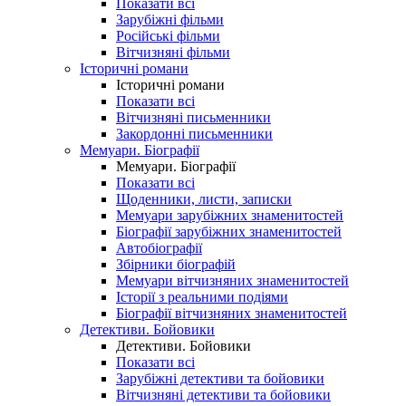
Показати всі
Зарубіжні фільми
Російські фільми
Вітчизняні фільми
Історичні романи
Історичні романи
Показати всі
Вітчизняні письменники
Закордонні письменники
Мемуари. Біографії
Мемуари. Біографії
Показати всі
Щоденники, листи, записки
Мемуари зарубіжних знаменитостей
Біографії зарубіжних знаменитостей
Автобіографії
Збірники біографій
Мемуари вітчизняних знаменитостей
Історії з реальними подіями
Біографії вітчизняних знаменитостей
Детективи. Бойовики
Детективи. Бойовики
Показати всі
Зарубіжні детективи та бойовики
Вітчизняні детективи та бойовики