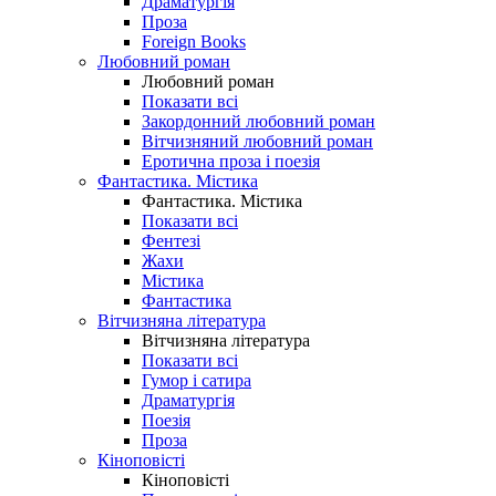
Драматургія
Проза
Foreign Books
Любовний роман
Любовний роман
Показати всі
Закордонний любовний роман
Вітчизняний любовний роман
Еротична проза і поезія
Фантастика. Містика
Фантастика. Містика
Показати всі
Фентезі
Жахи
Містика
Фантастика
Вітчизняна література
Вітчизняна література
Показати всі
Гумор і сатира
Драматургія
Поезія
Проза
Кіноповісті
Кіноповісті