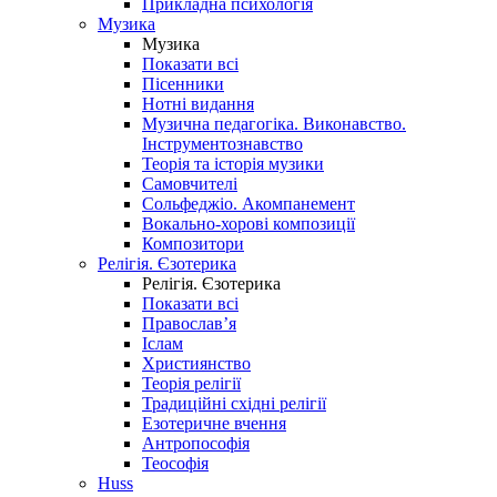
Прикладна психологія
Музика
Музика
Показати всі
Пісенники
Нотні видання
Музична педагогіка. Виконавство.
Інструментознавство
Теорія та історія музики
Самовчителі
Сольфеджіо. Акомпанемент
Вокально-хорові композиції
Композитори
Релігія. Єзотерика
Релігія. Єзотерика
Показати всі
Православ’я
Іслам
Християнство
Теорія релігії
Традиційні східні релігії
Езотеричне вчення
Антропософія
Теософія
Huss