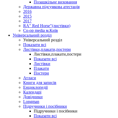
Позашкільне виховання
Державна підсумкова атестація
2016
2015
2017
RA" Red Horse"(листівки)
Co-op media м.Київ
Універсальний розділ
Універсальний розділ
Показати всі
Листівки,плакати,постери
Листівки,плакати,постери
Показати всі
Листівки
Плакати
Постери
Атласи
Книги для записів
Енциклопедії
Календарі
Довідники
Longman
Підручники і посібники
Підручники і посібники
Показати всі