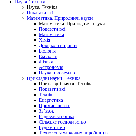
Наука. Техніка
Наука. Техніка
Показати всі
Математика. Природничі науки
Математика. Природничі науки
Показати всі
Математика
Хімія
Довідкові видання
Біологія
Екологія
Фізика
Астрономія
Наука про Землю
Прикладні науки. Техніка
Прикладні науки. Техніка
Показати всі
Техніка
Енергетика
Промисловість
Зв’язок
Радіоелектроніка
Сільське господарство
Будівництво
Технологія харчових виробництв