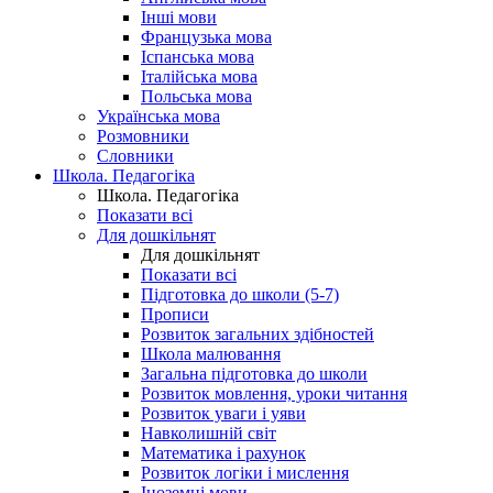
Інші мови
Французька мова
Іспанська мова
Італійська мова
Польська мова
Українська мова
Розмовники
Словники
Школа. Педагогіка
Школа. Педагогіка
Показати всі
Для дошкільнят
Для дошкільнят
Показати всі
Підготовка до школи (5-7)
Прописи
Розвиток загальних здібностей
Школа малювання
Загальна підготовка до школи
Розвиток мовлення, уроки читання
Розвиток уваги і уяви
Навколишній світ
Математика і рахунок
Розвиток логіки і мислення
Іноземні мови