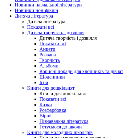
Новинки навчальної літератури
Новинки нон-фікшн
Дитяча література
Дитяча література
Показати всі
Дитяча творчість і дозвілля
Дитяча творчість і дозвілля
Показати всі
Анкети
Розваги
Творчість
Альбоми
Корисні поради для хлопчиків та дівчат
Щоденники
Ігри
Книги для дошкільнят
Книги для дошкільнят
Показати всі
Казки
Розфарбовка
Вірші
Пізнавальна література
Готуємося до школи
Книги для молодших школярів
Книги для молодших школярів