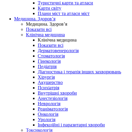
Туристичні карти та атласи
Карти світу
Плани міст та атласи міст
Медицина. Здоров’я
Медицина. Здоров’я
Показати всі
Клінічна медицина
Клінічна медицина
Показати всі
Дерматовенерологія
Стоматологія
Гінекологія
Педіатрія
Діагностика і терапія інших захворювань
Хірургія
Акушерство
Психіатрія
Внутрішні хвороби
Анестезіологія
Неврологія
Реаніматологія
Онкологія
Урологія
Інфекційні і паразитарні хвороби
Токсикологія