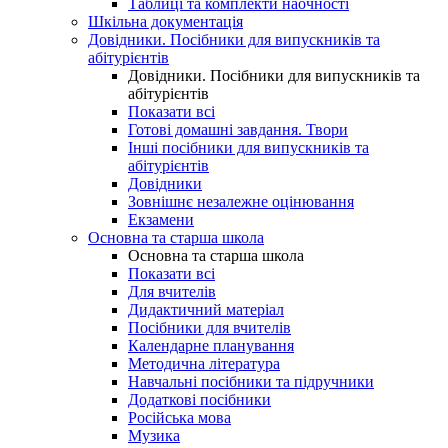
Таблиці та комплекти наочності
Шкільна документація
Довідники. Посібники для випускників та
абітурієнтів
Довідники. Посібники для випускників та
абітурієнтів
Показати всі
Готові домашні завдання. Твори
Інші посібники для випускників та
абітурієнтів
Довідники
Зовнішнє незалежне оцінювання
Екзамени
Основна та старша школа
Основна та старша школа
Показати всі
Для вчителів
Дидактичний матеріал
Посібники для вчителів
Календарне планування
Методична література
Навчальні посібники та підручники
Додаткові посібники
Російська мова
Музика