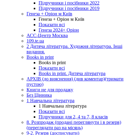
Підручники і посібники 2022
Підручники і посібники 2019
Генеза + Оріон м Київ
Генеза + Оріон м Київ
Показати всі
Генеза 2024+ Оріон
АСС-Центр Москва
109.te.ua
2 Дитяча література. Художня література. Інші
видання.
Books in print
Books in print
Показати всі
Books in print. Дитяча література
АРХІВ (до вияснення) (див коментар)(тримати
пустою)
Книги не для продажу
Без Цінника
1 Навчальна література
1 Навчальна література
Показати всі
Підручники для 2, 4 та 7, 8 класів
8. Розпродаж (продані переглянути і в резерв)
(переглядати раз на місяць)
9-2. Резерв (досписувати)