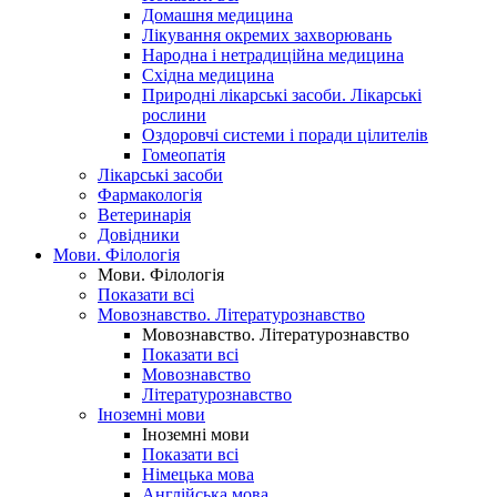
Домашня медицина
Лікування окремих захворювань
Народна і нетрадиційна медицина
Східна медицина
Природні лікарські засоби. Лікарські
рослини
Оздоровчі системи і поради цілителів
Гомеопатія
Лікарські засоби
Фармакологія
Ветеринарія
Довідники
Мови. Філологія
Мови. Філологія
Показати всі
Мовознавство. Літературознавство
Мовознавство. Літературознавство
Показати всі
Мовознавство
Літературознавство
Іноземні мови
Іноземні мови
Показати всі
Німецька мова
Англійська мова