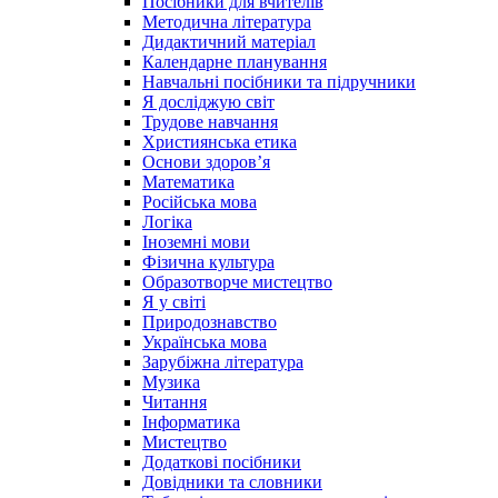
Посібники для вчителів
Методична література
Дидактичний матеріал
Календарне планування
Навчальні посібники та підручники
Я досліджую світ
Трудове навчання
Християнська етика
Основи здоров’я
Математика
Російська мова
Логіка
Іноземні мови
Фізична культура
Образотворче мистецтво
Я у світі
Природознавство
Українська мова
Зарубіжна література
Музика
Читання
Інформатика
Мистецтво
Додаткові посібники
Довідники та словники