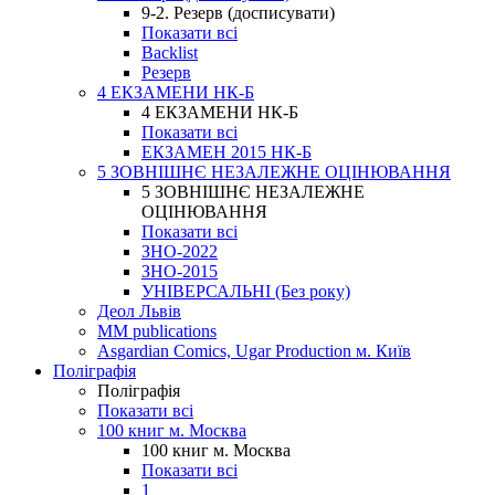
9-2. Резерв (досписувати)
Показати всі
Backlist
Резерв
4 ЕКЗАМЕНИ НК-Б
4 ЕКЗАМЕНИ НК-Б
Показати всі
ЕКЗАМЕН 2015 НК-Б
5 ЗОВНІШНЄ НЕЗАЛЕЖНЕ ОЦІНЮВАННЯ
5 ЗОВНІШНЄ НЕЗАЛЕЖНЕ
ОЦІНЮВАННЯ
Показати всі
ЗНО-2022
ЗНО-2015
УНІВЕРСАЛЬНІ (Без року)
Деол Львів
MM publications
Asgardian Comics, Ugar Production м. Київ
Поліграфія
Поліграфія
Показати всі
100 книг м. Москва
100 книг м. Москва
Показати всі
1