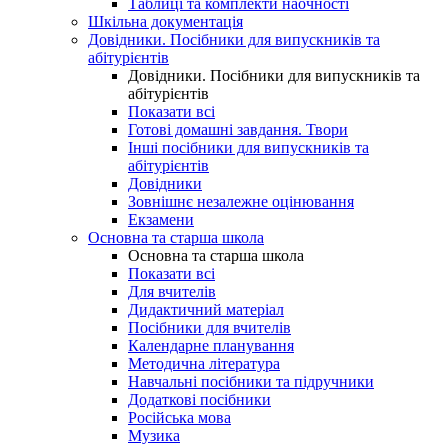
Таблиці та комплекти наочності
Шкільна документація
Довідники. Посібники для випускників та
абітурієнтів
Довідники. Посібники для випускників та
абітурієнтів
Показати всі
Готові домашні завдання. Твори
Інші посібники для випускників та
абітурієнтів
Довідники
Зовнішнє незалежне оцінювання
Екзамени
Основна та старша школа
Основна та старша школа
Показати всі
Для вчителів
Дидактичний матеріал
Посібники для вчителів
Календарне планування
Методична література
Навчальні посібники та підручники
Додаткові посібники
Російська мова
Музика