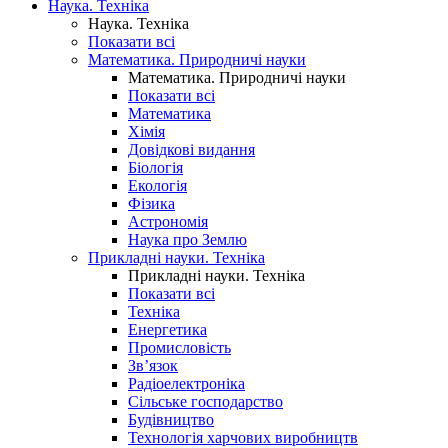
Наука. Техніка
Наука. Техніка
Показати всі
Математика. Природничі науки
Математика. Природничі науки
Показати всі
Математика
Хімія
Довідкові видання
Біологія
Екологія
Фізика
Астрономія
Наука про Землю
Прикладні науки. Техніка
Прикладні науки. Техніка
Показати всі
Техніка
Енергетика
Промисловість
Зв’язок
Радіоелектроніка
Сільське господарство
Будівництво
Технологія харчових виробництв