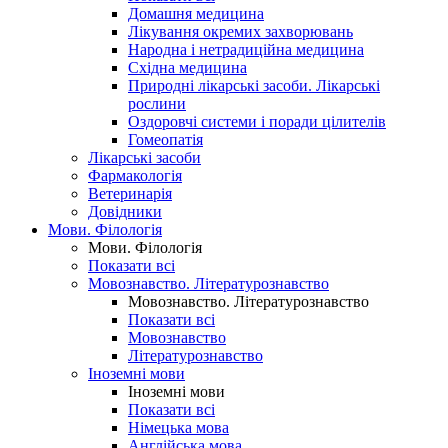
Домашня медицина
Лікування окремих захворювань
Народна і нетрадиційна медицина
Східна медицина
Природні лікарські засоби. Лікарські
рослини
Оздоровчі системи і поради цілителів
Гомеопатія
Лікарські засоби
Фармакологія
Ветеринарія
Довідники
Мови. Філологія
Мови. Філологія
Показати всі
Мовознавство. Літературознавство
Мовознавство. Літературознавство
Показати всі
Мовознавство
Літературознавство
Іноземні мови
Іноземні мови
Показати всі
Німецька мова
Англійська мова