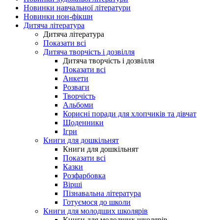
Новинки навчальної літератури
Новинки нон-фікшн
Дитяча література
Дитяча література
Показати всі
Дитяча творчість і дозвілля
Дитяча творчість і дозвілля
Показати всі
Анкети
Розваги
Творчість
Альбоми
Корисні поради для хлопчиків та дівчат
Щоденники
Ігри
Книги для дошкільнят
Книги для дошкільнят
Показати всі
Казки
Розфарбовка
Вірші
Пізнавальна література
Готуємося до школи
Книги для молодших школярів
Книги для молодших школярів