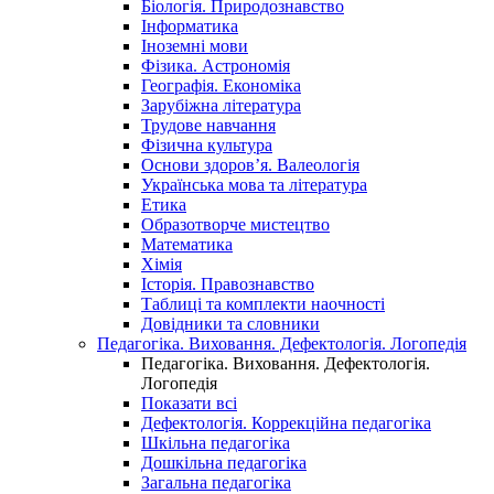
Біологія. Природознавство
Інформатика
Іноземні мови
Фізика. Астрономія
Географія. Економіка
Зарубіжна література
Трудове навчання
Фізична культура
Основи здоров’я. Валеологія
Українська мова та література
Етика
Образотворче мистецтво
Математика
Хімія
Історія. Правознавство
Таблиці та комплекти наочності
Довідники та словники
Педагогіка. Виховання. Дефектологія. Логопедія
Педагогіка. Виховання. Дефектологія.
Логопедія
Показати всі
Дефектологія. Коррекційна педагогіка
Шкільна педагогіка
Дошкільна педагогіка
Загальна педагогіка