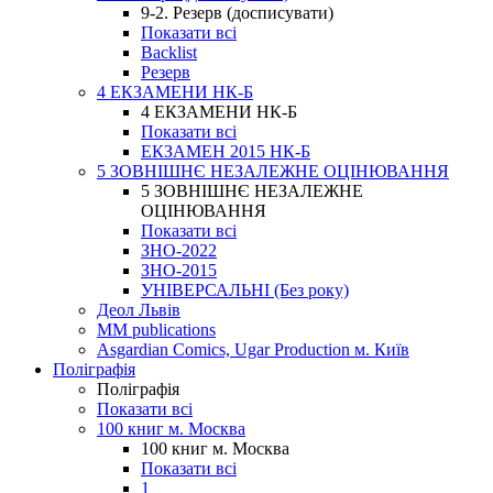
9-2. Резерв (досписувати)
Показати всі
Backlist
Резерв
4 ЕКЗАМЕНИ НК-Б
4 ЕКЗАМЕНИ НК-Б
Показати всі
ЕКЗАМЕН 2015 НК-Б
5 ЗОВНІШНЄ НЕЗАЛЕЖНЕ ОЦІНЮВАННЯ
5 ЗОВНІШНЄ НЕЗАЛЕЖНЕ
ОЦІНЮВАННЯ
Показати всі
ЗНО-2022
ЗНО-2015
УНІВЕРСАЛЬНІ (Без року)
Деол Львів
MM publications
Asgardian Comics, Ugar Production м. Київ
Поліграфія
Поліграфія
Показати всі
100 книг м. Москва
100 книг м. Москва
Показати всі
1