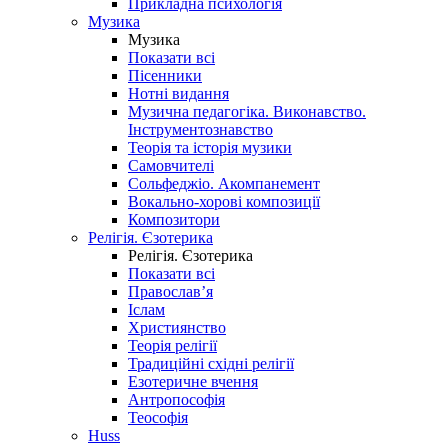
Прикладна психологія
Музика
Музика
Показати всі
Пісенники
Нотні видання
Музична педагогіка. Виконавство.
Інструментознавство
Теорія та історія музики
Самовчителі
Сольфеджіо. Акомпанемент
Вокально-хорові композиції
Композитори
Релігія. Єзотерика
Релігія. Єзотерика
Показати всі
Православ’я
Іслам
Християнство
Теорія релігії
Традиційні східні релігії
Езотеричне вчення
Антропософія
Теософія
Huss