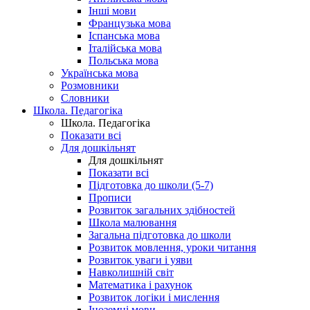
Інші мови
Французька мова
Іспанська мова
Італійська мова
Польська мова
Українська мова
Розмовники
Словники
Школа. Педагогіка
Школа. Педагогіка
Показати всі
Для дошкільнят
Для дошкільнят
Показати всі
Підготовка до школи (5-7)
Прописи
Розвиток загальних здібностей
Школа малювання
Загальна підготовка до школи
Розвиток мовлення, уроки читання
Розвиток уваги і уяви
Навколишній світ
Математика і рахунок
Розвиток логіки і мислення
Іноземні мови