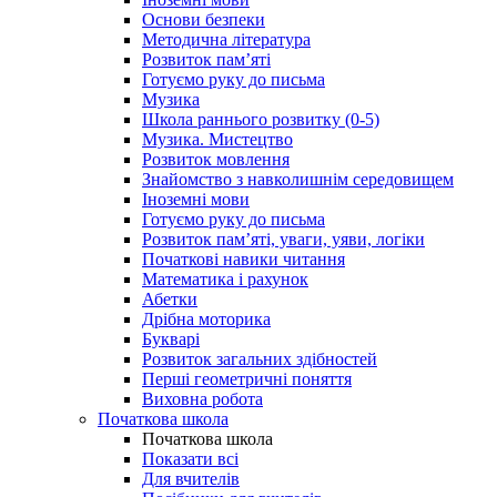
Основи безпеки
Методична література
Розвиток пам’яті
Готуємо руку до письма
Музика
Школа раннього розвитку (0-5)
Музика. Мистецтво
Розвиток мовлення
Знайомство з навколишнім середовищем
Іноземні мови
Готуємо руку до письма
Розвиток пам’яті, уваги, уяви, логіки
Початкові навики читання
Математика і рахунок
Абетки
Дрібна моторика
Букварі
Розвиток загальних здібностей
Перші геометричні поняття
Виховна робота
Початкова школа
Початкова школа
Показати всі
Для вчителів