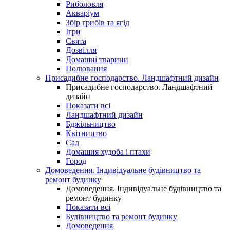
Риболовля
Акваріум
Збір грибів та ягід
Ігри
Свята
Дозвілля
Домашні тварини
Полювання
Присадибне господарство. Ландшафтний дизайн
Присадибне господарство. Ландшафтний
дизайн
Показати всі
Ландшафтний дизайн
Бджільництво
Квітництво
Сад
Домашня худоба і птахи
Город
Домоведення. Індивідуальне будівництво та
ремонт будинку
Домоведення. Індивідуальне будівництво та
ремонт будинку
Показати всі
Будівництво та ремонт будинку
Домоведення