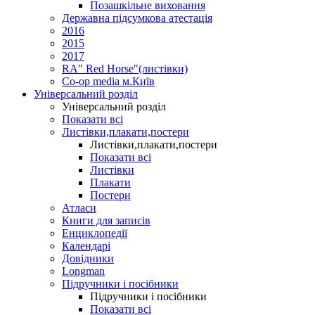
Позашкільне виховання
Державна підсумкова атестація
2016
2015
2017
RA" Red Horse"(листівки)
Co-op media м.Київ
Універсальний розділ
Універсальний розділ
Показати всі
Листівки,плакати,постери
Листівки,плакати,постери
Показати всі
Листівки
Плакати
Постери
Атласи
Книги для записів
Енциклопедії
Календарі
Довідники
Longman
Підручники і посібники
Підручники і посібники
Показати всі