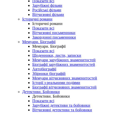
Показати всі
Зарубіжні фільми
Російські фільми
Вітчизняні фільми
Історичні романи
Історичні романи
Показати всі
Вітчизняні письменники
Закордонні письменники
Мемуари. Біографії
Мемуари. Біографії
Показати всі
Щоденники, листи, записки
Мемуари зарубіжних знаменитостей
Біографії зарубіжних знаменитостей
Автобіографії
Збірники біографій
Мемуари вітчизняних знаменитостей
Історії з реальними подіями
Біографії вітчизняних знаменитостей
Детективи. Бойовики
Детективи. Бойовики
Показати всі
Зарубіжні детективи та бойовики
Вітчизняні детективи та бойовики