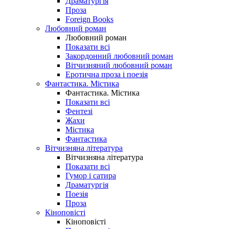
Драматургія
Проза
Foreign Books
Любовний роман
Любовний роман
Показати всі
Закордонний любовний роман
Вітчизняний любовний роман
Еротична проза і поезія
Фантастика. Містика
Фантастика. Містика
Показати всі
Фентезі
Жахи
Містика
Фантастика
Вітчизняна література
Вітчизняна література
Показати всі
Гумор і сатира
Драматургія
Поезія
Проза
Кіноповісті
Кіноповісті