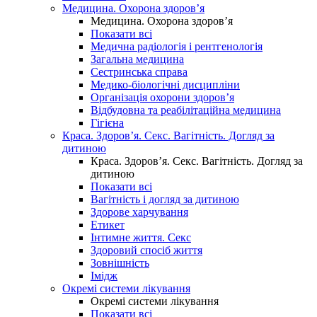
Медицина. Охорона здоров’я
Медицина. Охорона здоров’я
Показати всі
Медична радіологія і рентгенологія
Загальна медицина
Сестринська справа
Медико-біологічні дисципліни
Організація охорони здоров’я
Відбудовна та реабілітаційна медицина
Гігієна
Краса. Здоров’я. Секс. Вагітність. Догляд за
дитиною
Краса. Здоров’я. Секс. Вагітність. Догляд за
дитиною
Показати всі
Вагітність і догляд за дитиною
Здорове харчування
Етикет
Інтимне життя. Секс
Здоровий спосіб життя
Зовнішність
Імідж
Окремі системи лікування
Окремі системи лікування
Показати всі