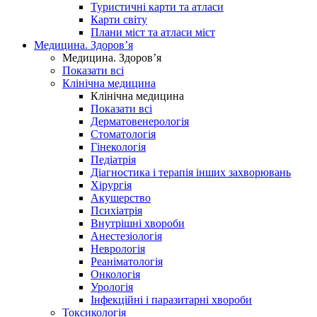
Туристичні карти та атласи
Карти світу
Плани міст та атласи міст
Медицина. Здоров’я
Медицина. Здоров’я
Показати всі
Клінічна медицина
Клінічна медицина
Показати всі
Дерматовенерологія
Стоматологія
Гінекологія
Педіатрія
Діагностика і терапія інших захворювань
Хірургія
Акушерство
Психіатрія
Внутрішні хвороби
Анестезіологія
Неврологія
Реаніматологія
Онкологія
Урологія
Інфекційні і паразитарні хвороби
Токсикологія