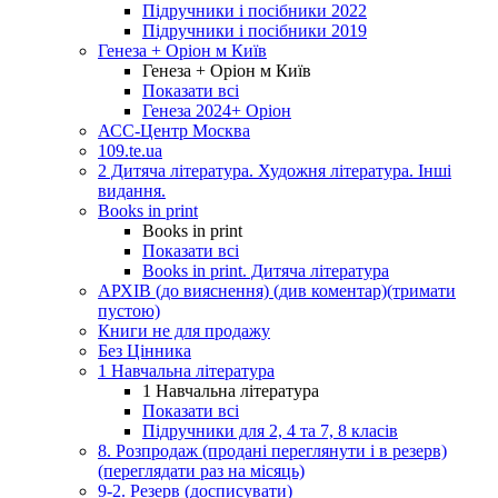
Підручники і посібники 2022
Підручники і посібники 2019
Генеза + Оріон м Київ
Генеза + Оріон м Київ
Показати всі
Генеза 2024+ Оріон
АСС-Центр Москва
109.te.ua
2 Дитяча література. Художня література. Інші
видання.
Books in print
Books in print
Показати всі
Books in print. Дитяча література
АРХІВ (до вияснення) (див коментар)(тримати
пустою)
Книги не для продажу
Без Цінника
1 Навчальна література
1 Навчальна література
Показати всі
Підручники для 2, 4 та 7, 8 класів
8. Розпродаж (продані переглянути і в резерв)
(переглядати раз на місяць)
9-2. Резерв (досписувати)