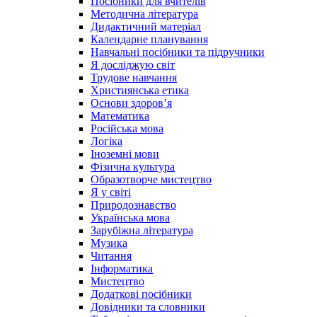
Посібники для вчителів
Методична література
Дидактичний матеріал
Календарне планування
Навчальні посібники та підручники
Я досліджую світ
Трудове навчання
Християнська етика
Основи здоров’я
Математика
Російська мова
Логіка
Іноземні мови
Фізична культура
Образотворче мистецтво
Я у світі
Природознавство
Українська мова
Зарубіжна література
Музика
Читання
Інформатика
Мистецтво
Додаткові посібники
Довідники та словники