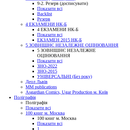
9-2. Резерв (досписувати)
Показати всі
Backlist
Резерв
4 ЕКЗАМЕНИ НК-Б
4 ЕКЗАМЕНИ НК-Б
Показати всі
ЕКЗАМЕН 2015 НК-Б
5 ЗОВНІШНЄ НЕЗАЛЕЖНЕ ОЦІНЮВАННЯ
5 ЗОВНІШНЄ НЕЗАЛЕЖНЕ
ОЦІНЮВАННЯ
Показати всі
ЗНО-2022
ЗНО-2015
УНІВЕРСАЛЬНІ (Без року)
Деол Львів
MM publications
Asgardian Comics, Ugar Production м. Київ
Поліграфія
Поліграфія
Показати всі
100 книг м. Москва
100 книг м. Москва
Показати всі
1