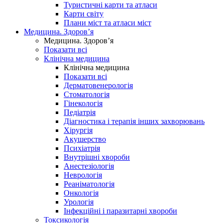
Туристичні карти та атласи
Карти світу
Плани міст та атласи міст
Медицина. Здоров’я
Медицина. Здоров’я
Показати всі
Клінічна медицина
Клінічна медицина
Показати всі
Дерматовенерологія
Стоматологія
Гінекологія
Педіатрія
Діагностика і терапія інших захворювань
Хірургія
Акушерство
Психіатрія
Внутрішні хвороби
Анестезіологія
Неврологія
Реаніматологія
Онкологія
Урологія
Інфекційні і паразитарні хвороби
Токсикологія