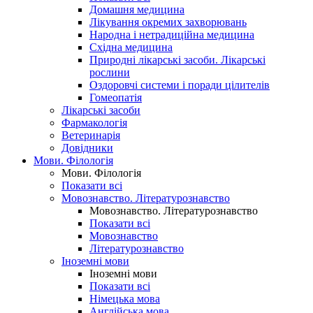
Домашня медицина
Лікування окремих захворювань
Народна і нетрадиційна медицина
Східна медицина
Природні лікарські засоби. Лікарські
рослини
Оздоровчі системи і поради цілителів
Гомеопатія
Лікарські засоби
Фармакологія
Ветеринарія
Довідники
Мови. Філологія
Мови. Філологія
Показати всі
Мовознавство. Літературознавство
Мовознавство. Літературознавство
Показати всі
Мовознавство
Літературознавство
Іноземні мови
Іноземні мови
Показати всі
Німецька мова
Англійська мова