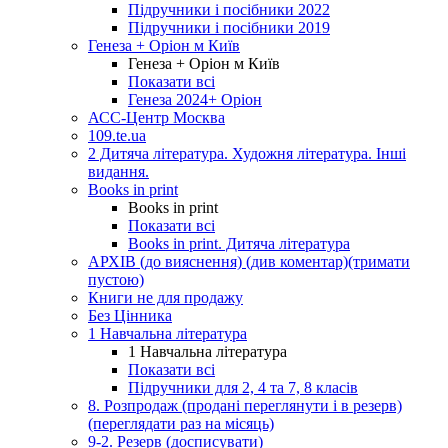
Підручники і посібники 2022
Підручники і посібники 2019
Генеза + Оріон м Київ
Генеза + Оріон м Київ
Показати всі
Генеза 2024+ Оріон
АСС-Центр Москва
109.te.ua
2 Дитяча література. Художня література. Інші
видання.
Books in print
Books in print
Показати всі
Books in print. Дитяча література
АРХІВ (до вияснення) (див коментар)(тримати
пустою)
Книги не для продажу
Без Цінника
1 Навчальна література
1 Навчальна література
Показати всі
Підручники для 2, 4 та 7, 8 класів
8. Розпродаж (продані переглянути і в резерв)
(переглядати раз на місяць)
9-2. Резерв (досписувати)