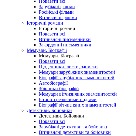
Показати всі
Зарубіжні фільми
Російські фільми
Вітчизняні фільми
Історичні романи
Історичні романи
Показати всі
Вітчизняні письменники
Закордонні письменники
Мемуари. Біографії
Мемуари. Біографії
Показати всі
Щоденники, листи, записки
Мемуари зарубіжних знаменитостей
Біографії зарубіжних знаменитостей
Автобіографії
Збірники біографій
Мемуари вітчизняних знаменитостей
Історії з реальними подіями
Біографії вітчизняних знаменитостей
Детективи. Бойовики
Детективи. Бойовики
Показати всі
Зарубіжні детективи та бойовики
Вітчизняні детективи та бойовики