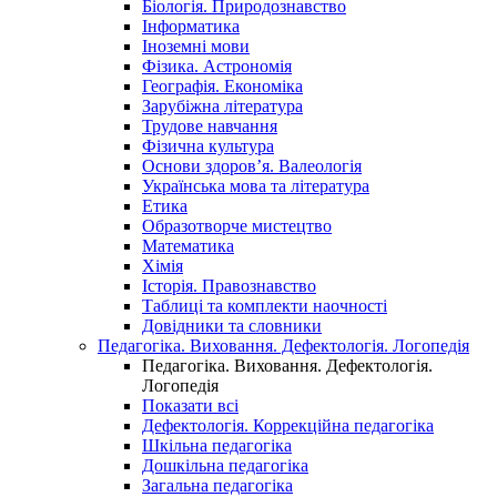
Біологія. Природознавство
Інформатика
Іноземні мови
Фізика. Астрономія
Географія. Економіка
Зарубіжна література
Трудове навчання
Фізична культура
Основи здоров’я. Валеологія
Українська мова та література
Етика
Образотворче мистецтво
Математика
Хімія
Історія. Правознавство
Таблиці та комплекти наочності
Довідники та словники
Педагогіка. Виховання. Дефектологія. Логопедія
Педагогіка. Виховання. Дефектологія.
Логопедія
Показати всі
Дефектологія. Коррекційна педагогіка
Шкільна педагогіка
Дошкільна педагогіка
Загальна педагогіка