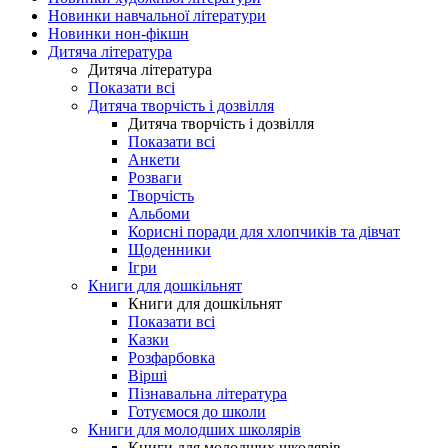
Новинки навчальної літератури
Новинки нон-фікшн
Дитяча література
Дитяча література
Показати всі
Дитяча творчість і дозвілля
Дитяча творчість і дозвілля
Показати всі
Анкети
Розваги
Творчість
Альбоми
Корисні поради для хлопчиків та дівчат
Щоденники
Ігри
Книги для дошкільнят
Книги для дошкільнят
Показати всі
Казки
Розфарбовка
Вірші
Пізнавальна література
Готуємося до школи
Книги для молодших школярів
Книги для молодших школярів