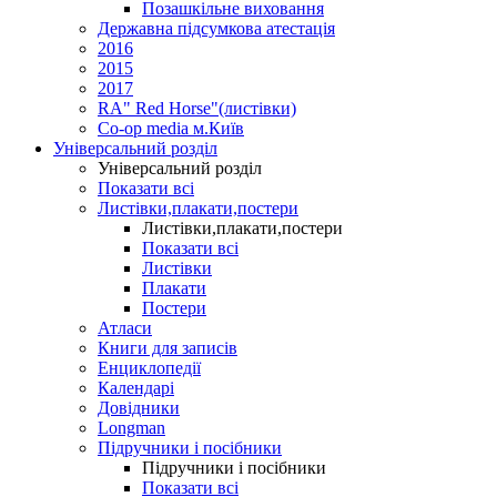
Позашкільне виховання
Державна підсумкова атестація
2016
2015
2017
RA" Red Horse"(листівки)
Co-op media м.Київ
Універсальний розділ
Універсальний розділ
Показати всі
Листівки,плакати,постери
Листівки,плакати,постери
Показати всі
Листівки
Плакати
Постери
Атласи
Книги для записів
Енциклопедії
Календарі
Довідники
Longman
Підручники і посібники
Підручники і посібники
Показати всі