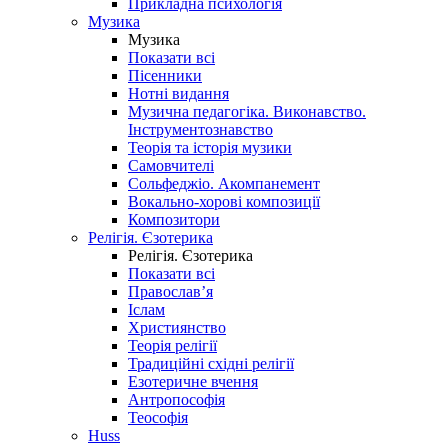
Прикладна психологія
Музика
Музика
Показати всі
Пісенники
Нотні видання
Музична педагогіка. Виконавство.
Інструментознавство
Теорія та історія музики
Самовчителі
Сольфеджіо. Акомпанемент
Вокально-хорові композиції
Композитори
Релігія. Єзотерика
Релігія. Єзотерика
Показати всі
Православ’я
Іслам
Християнство
Теорія релігії
Традиційні східні релігії
Езотеричне вчення
Антропософія
Теософія
Huss