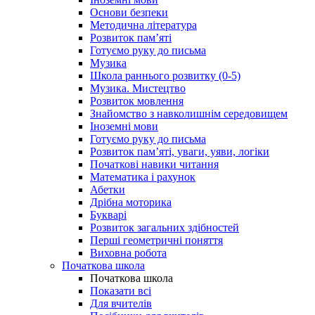
Основи безпеки
Методична література
Розвиток пам’яті
Готуємо руку до письма
Музика
Школа раннього розвитку (0-5)
Музика. Мистецтво
Розвиток мовлення
Знайомство з навколишнім середовищем
Іноземні мови
Готуємо руку до письма
Розвиток пам’яті, уваги, уяви, логіки
Початкові навики читання
Математика і рахунок
Абетки
Дрібна моторика
Букварі
Розвиток загальних здібностей
Перші геометричні поняття
Виховна робота
Початкова школа
Початкова школа
Показати всі
Для вчителів