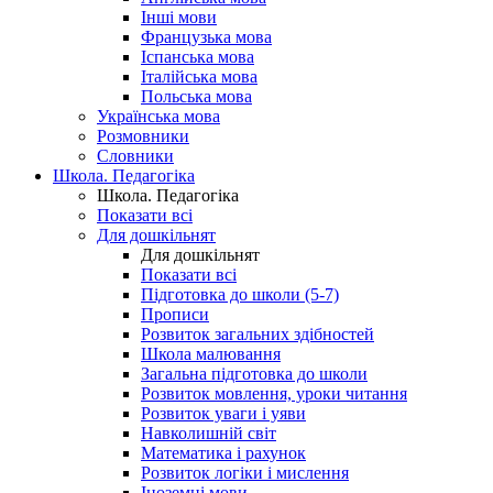
Інші мови
Французька мова
Іспанська мова
Італійська мова
Польська мова
Українська мова
Розмовники
Словники
Школа. Педагогіка
Школа. Педагогіка
Показати всі
Для дошкільнят
Для дошкільнят
Показати всі
Підготовка до школи (5-7)
Прописи
Розвиток загальних здібностей
Школа малювання
Загальна підготовка до школи
Розвиток мовлення, уроки читання
Розвиток уваги і уяви
Навколишній світ
Математика і рахунок
Розвиток логіки і мислення
Іноземні мови