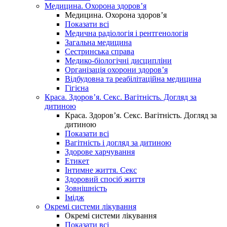
Медицина. Охорона здоров’я
Медицина. Охорона здоров’я
Показати всі
Медична радіологія і рентгенологія
Загальна медицина
Сестринська справа
Медико-біологічні дисципліни
Організація охорони здоров’я
Відбудовна та реабілітаційна медицина
Гігієна
Краса. Здоров’я. Секс. Вагітність. Догляд за
дитиною
Краса. Здоров’я. Секс. Вагітність. Догляд за
дитиною
Показати всі
Вагітність і догляд за дитиною
Здорове харчування
Етикет
Інтимне життя. Секс
Здоровий спосіб життя
Зовнішність
Імідж
Окремі системи лікування
Окремі системи лікування
Показати всі