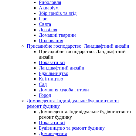
Риболовля
Акваріум
Збір грибів та ягід
Ігри
Свята
Дозвілля
Домашні тварини
Полювання
Присадибне господарство. Ландшафтний дизайн
Присадибне господарство. Ландшафтний
дизайн
Показати всі
Ландшафтний дизайн
Бджільництво
Квітництво
Сад
Домашня худоба і птахи
Город
Домоведення. Індивідуальне будівництво та
ремонт будинку
Домоведення. Індивідуальне будівництво та
ремонт будинку
Показати всі
Будівництво та ремонт будинку
Домоведення