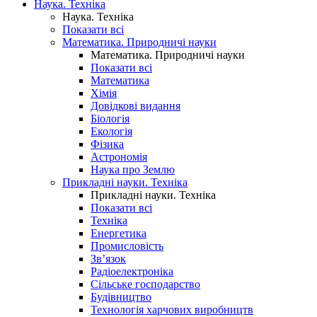
Наука. Техніка
Наука. Техніка
Показати всі
Математика. Природничі науки
Математика. Природничі науки
Показати всі
Математика
Хімія
Довідкові видання
Біологія
Екологія
Фізика
Астрономія
Наука про Землю
Прикладні науки. Техніка
Прикладні науки. Техніка
Показати всі
Техніка
Енергетика
Промисловість
Зв’язок
Радіоелектроніка
Сільське господарство
Будівництво
Технологія харчових виробництв