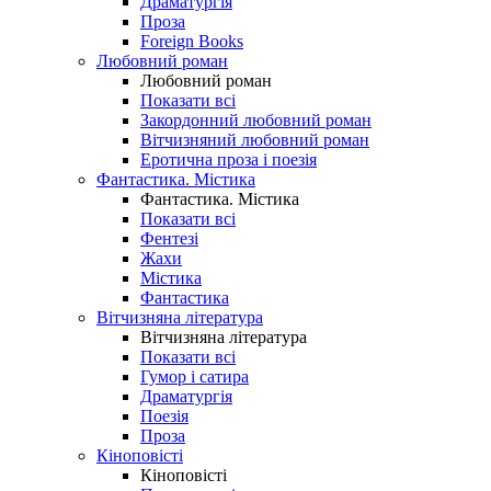
Драматургія
Проза
Foreign Books
Любовний роман
Любовний роман
Показати всі
Закордонний любовний роман
Вітчизняний любовний роман
Еротична проза і поезія
Фантастика. Містика
Фантастика. Містика
Показати всі
Фентезі
Жахи
Містика
Фантастика
Вітчизняна література
Вітчизняна література
Показати всі
Гумор і сатира
Драматургія
Поезія
Проза
Кіноповісті
Кіноповісті