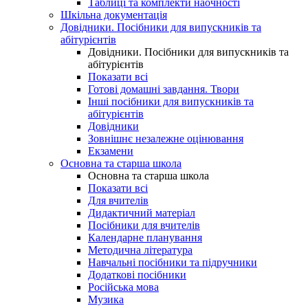
Таблиці та комплекти наочності
Шкільна документація
Довідники. Посібники для випускників та
абітурієнтів
Довідники. Посібники для випускників та
абітурієнтів
Показати всі
Готові домашні завдання. Твори
Інші посібники для випускників та
абітурієнтів
Довідники
Зовнішнє незалежне оцінювання
Екзамени
Основна та старша школа
Основна та старша школа
Показати всі
Для вчителів
Дидактичний матеріал
Посібники для вчителів
Календарне планування
Методична література
Навчальні посібники та підручники
Додаткові посібники
Російська мова
Музика