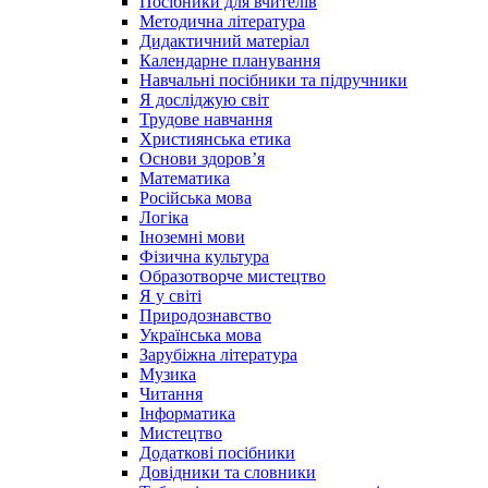
Посібники для вчителів
Методична література
Дидактичний матеріал
Календарне планування
Навчальні посібники та підручники
Я досліджую світ
Трудове навчання
Християнська етика
Основи здоров’я
Математика
Російська мова
Логіка
Іноземні мови
Фізична культура
Образотворче мистецтво
Я у світі
Природознавство
Українська мова
Зарубіжна література
Музика
Читання
Інформатика
Мистецтво
Додаткові посібники
Довідники та словники